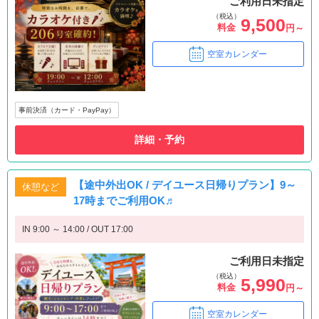
ご利用日未指定
（税込）
9,500
料金
円～
空室カレンダー
事前決済（カード・PayPay）
詳細・予約
【途中外出OK / デイユース日帰りプラン】9～
休憩など
17時までご利用OK♬
IN 9:00 ～ 14:00 / OUT 17:00
ご利用日未指定
（税込）
5,990
料金
円～
空室カレンダー