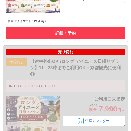
事前決済（カード・PayPay）
詳細・予約
売り切れ
【途中外出OK /ロング デイユース日帰りプラ
休憩など
ン】11～23時までご利用OK♬京都観光に便利
◎
IN 11:00 ～ 20:00 / OUT 23:00
ご利用日未指定
（税込）
7,990
料金
円～
空室カレンダー