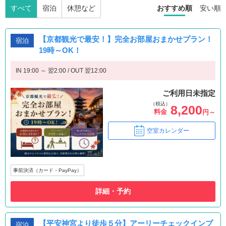
すべて
宿泊
休憩など
おすすめ順
安い順
【京都観光で最安！】完全お部屋おまかせプラン！
宿泊
19時～OK！
IN 19:00 ～ 翌2:00 / OUT 翌12:00
ご利用日未指定
（税込）
8,200
料金
円～
空室カレンダー
事前決済（カード・PayPay）
詳細・予約
【平安神宮より徒歩５分】アーリーチェックインプ
宿泊