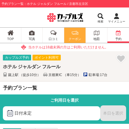
予約プラン一覧：ホテル ジャルダン フルール / 京都市左京区
検索
マイメニュー
TOP
写真
口コミ
クーポン
地図
予約
当ホテルは18歳未満の方はご利用いただけません。
カップルズ予約
ポイント利用可
ホテル ジャルダン フルール
蹴上駅 （徒歩10分）
京都東IC （車15分）
駐車場:17台
予約プラン一覧
ご利用日を選択
日付未定
本日を選択