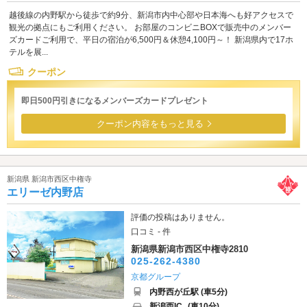
越後線の内野駅から徒歩で約9分、新潟市内中心部や日本海へも好アクセスで
観光の拠点にもご利用ください。 お部屋のコンビニBOXで販売中のメンバー
ズカードご利用で、平日の宿泊が6,500円＆休憩4,100円～！ 新潟県内で17ホ
テルを展...
クーポン
即日500円引きになるメンバーズカードプレゼント
クーポン内容をもっと見る
新潟県 新潟市西区中権寺
エリーゼ内野店
評価の投稿はありません。
口コミ - 件
新潟県新潟市西区中権寺2810
025-262-4380
京都グループ
内野西が丘駅 (車5分)
新潟西IC
(車10分)