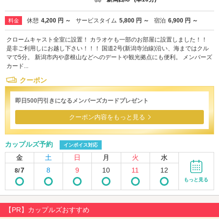
休憩
4,200 円 ～
サービスタイム
5,800 円 ～
宿泊
6,900 円 ～
料金
クロームキャスト全室に設置！ カラオケも一部のお部屋に設置しました！！
是非ご利用しにお越し下さい！！！ 国道2号(新潟寺泊線)沿い、海まではクル
マで5分。 新潟市内や彦根山などへのデートや観光拠点にも便利。 メンバーズ
カード...
クーポン
即日500円引きになるメンバーズカードプレゼント
クーポン内容をもっと見る
カップルズ予約
インボイス対応
金
土
日
月
火
水
7
8
9
10
11
12
8/
もっと見る
【PR】カップルズおすすめ