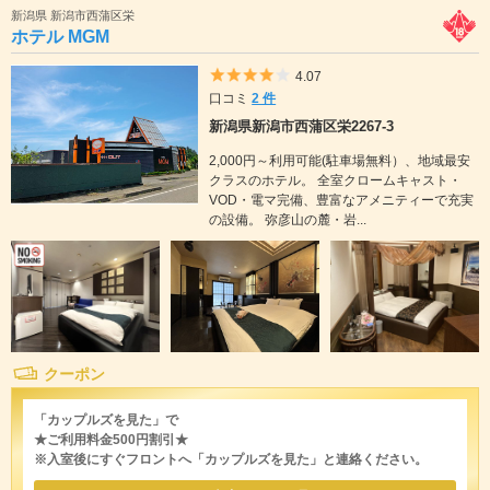
新潟県 新潟市西蒲区栄
ホテル MGM
5つ星のうち4
4.07
口コミ
2 件
新潟県新潟市西蒲区栄2267-3
2,000円～利用可能(駐車場無料）、地域最安
クラスのホテル。 全室クロームキャスト・
VOD・電マ完備、豊富なアメニティーで充実
の設備。 弥彦山の麓・岩...
クーポン
「カップルズを見た」で
★ご利用料金500円割引★
※入室後にすぐフロントへ「カップルズを見た」と連絡ください。