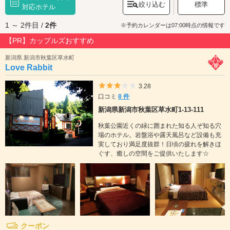
絞り込む
標準
条約の登録湿地「
対応ホテル
佐潟公園
」、春には約3万本のチューリップが咲く「寺尾
中央公園」等、魅力的なスポットがあります。また、新潟バイパス・黒埼
1 ～ 2件目 /
2件
(くろさき)インターから車で約5分の「
道の駅 新潟ふるさと村
」には、新潟
※予約カレンダーは07:00時点の情報です
の特産品・お土産品を販売するショップや、海鮮丼、へぎそばなど、新潟
【PR】カップルズおすすめ
ならではのメニューを提供する飲食店が揃っています。新潟市西区のラブ
ホテルには、コンビニボックスのあるホテルや、ルームサービスの充実し
新潟県 新潟市秋葉区草水町
ているホテル、各種アメニティ完備のホテルがあります。新潟市西区でラ
Love Rabbit
ブホテルをお探しの際は、クーポン・事前予約でお得に利用ができる『カ
ップルズ』におまかせください。
5つ星のうち3
3.28
口コミ
8 件
新潟県新潟市秋葉区草水町1-13-111
秋葉公園近くの緑に囲まれた知る人ぞ知る穴
場のホテル。岩盤浴や露天風呂など設備も充
実しており満足度抜群！日頃の疲れを解きほ
ぐす、癒しの空間をご提供いたします☆
クーポン