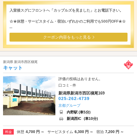
入室後スグにフロントへ「カップルズを見ました」とお電話下さい。
☆★休憩・サービスタイム・宿泊いずれかのご利用でも500円OFF★☆
...
クーポン内容をもっと見る
新潟県 新潟市西区槇尾
キャット
評価の投稿はありません。
口コミ - 件
新潟県新潟市西区槇尾169
025-262-4739
京都グループ
内野駅 (車5分)
新潟西IC
(車10分)
休憩
4,700 円 ～
サービスタイム
6,300 円 ～
宿泊
7,200 円 ～
料金