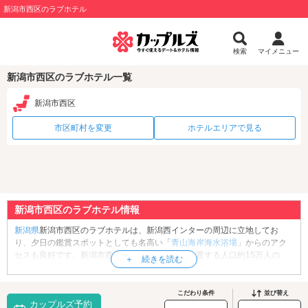
新潟市西区のラブホテル
検索
マイメニュー
新潟市西区のラブホテル一覧
新潟市西区
市区町村を変更
ホテルエリアで見る
新潟市西区のラブホテル情報
新潟県
新潟市西区のラブホテルは、新潟西インターの周辺に立地してお
り、夕日の鑑賞スポットとしても名高い「
青山海岸海水浴場
」からのアク
セスも良好です。新潟市西区は新潟県北西部に位置する人口約15万人の
区。新潟大学をはじめ、数々の大学のキャンパスが点在しており、学生街
としての一面を持つ一方、郊外型のショッピングセンター等の商業施設も
多いのが特徴です。区内には、マイセン磁器やマルク・シャガールの連作
こだわり条件
並び替え
カップルズ予約
版画などを展示している「
雪梁舎美術館
」や、水鳥の生息するラムサール