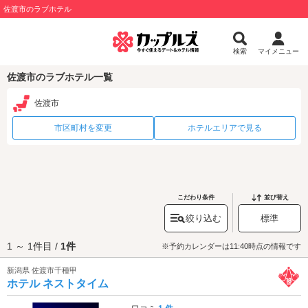
佐渡市のラブホテル
検索
マイメニュー
佐渡市のラブホテル一覧
佐渡市
市区町村を変更
ホテルエリアで見る
こだわり条件
並び替え
絞り込む
標準
1 ～ 1件目 /
1件
※予約カレンダーは11:40時点の情報です
新潟県 佐渡市千種甲
ホテル ネストタイム