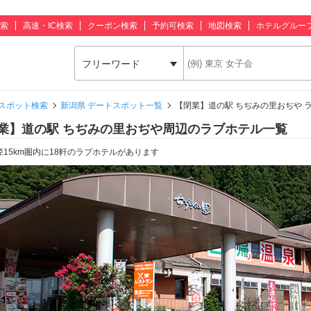
索
高速・IC検索
クーポン検索
予約可検索
地図検索
ホテルグルー
フリーワード
スポット検索
新潟県 デートスポット一覧
【閉業】道の駅 ちぢみの里おぢや 
業】道の駅 ちぢみの里おぢや周辺のラブホテル一覧
径15km圏内に18軒のラブホテルがあります