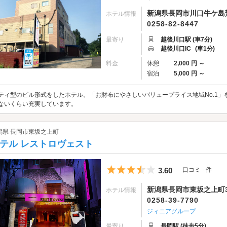
新潟県長岡市川口牛ケ島鷲
ホテル情報
0258-82-8447
最寄り
越後川口駅 (車7分)
越後川口IC
(車1分)
料金
休憩
2,000 円 ～
宿泊
5,000 円 ～
ティ型のビル形式をしたホテル。「お財布にやさしいバリュープライス地域No.1
ないくらい充実しています。
潟県 長岡市東坂之上町
テル レストロヴェスト
5つ星のうち3.5
3.60
口コミ - 件
新潟県長岡市東坂之上町3-
ホテル情報
0258-39-7790
ジィニアグループ
最寄り
長岡駅 (徒歩5分)