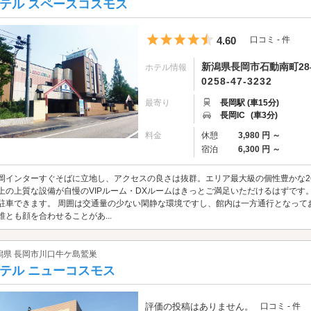
テル スペースコスモス
5つ星のうち4.5
4.60
口コミ - 件
新潟県長岡市石動南町28-
ホテル情報
0258-47-3232
最寄り
長岡駅 (車15分)
長岡IC
(車3分)
料金
休憩
3,980 円 ～
宿泊
6,300 円 ～
岡インターすぐそばに立地し、アクセスの良さは抜群。エリア最大級の個性豊かな2
上の上質な設備が自慢のVIPルーム・DXルームはきっとご満足いただけるはずです
駐車できます。 周囲は交通量の少ない閑静な環境ですし、館内は一方通行となって
誰とも顔を合わせることがあ...
潟県 長岡市川口牛ケ島鷲巣
テル ニューコスモス
評価の投稿はありません。
口コミ - 件