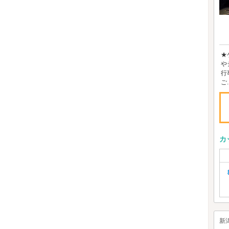
★
や
行
ご..
カ
新