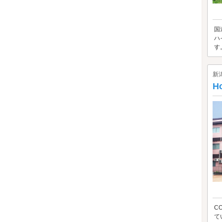
国
ハ
す
新
Ho
C
て