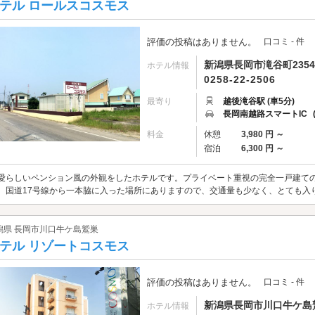
テル ロールスコスモス
評価の投稿はありません。
口コミ - 件
新潟県長岡市滝谷町2354
ホテル情報
0258-22-2506
最寄り
越後滝谷駅 (車5分)
長岡南越路スマートIC
料金
休憩
3,980 円 ～
宿泊
6,300 円 ～
愛らしいペンション風の外観をしたホテルです。プライベート重視の完全一戸建て
。国道17号線から一本脇に入った場所にありますので、交通量も少なく、とても入
潟県 長岡市川口牛ケ島鷲巣
テル リゾートコスモス
評価の投稿はありません。
口コミ - 件
新潟県長岡市川口牛ケ島鷲
ホテル情報