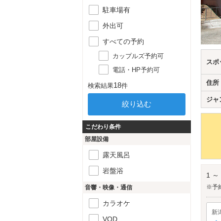
駐車場有
外出可
すべての予約
カップルズ予約可
スポ
電話・HP予約可
住所
18
検索結果
件
ジャ
こだわり条件
部屋設備
露天風呂
岩盤浴
1 ～
※予
音響・映像・通信
カラオケ
新
VOD