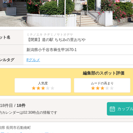
ミチノエキ チヂミノサトオヂヤ
ット名
【閉業】道の駅 ちぢみの里おぢや
新潟県
小千谷市薭生甲1670-1
ンルタグ
#グルメ
編集部のスポット評価
人気度
ムードの高まり
 18件目 /
18件
カップ
約カレンダーは02:30時点の情報です
潟県 長岡市石動南町