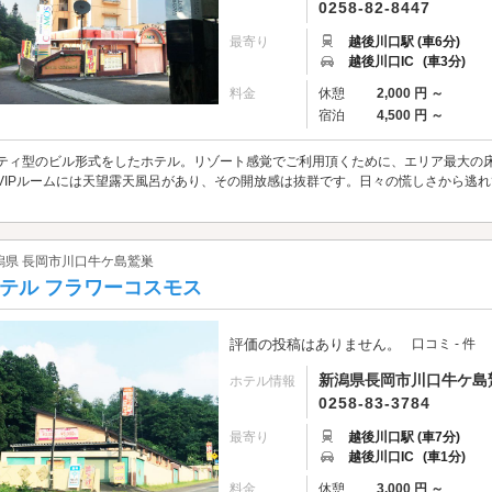
0258-82-8447
最寄り
越後川口駅 (車6分)
越後川口IC
(車3分)
料金
休憩
2,000 円 ～
宿泊
4,500 円 ～
ティ型のビル形式をしたホテル。リゾート感覚でご利用頂くために、エリア最大の床
VIPルームには天望露天風呂があり、その開放感は抜群です。日々の慌しさから逃
。
潟県 長岡市川口牛ケ島鷲巣
テル フラワーコスモス
評価の投稿はありません。
口コミ - 件
新潟県長岡市川口牛ケ島鷲巣
ホテル情報
0258-83-3784
最寄り
越後川口駅 (車7分)
越後川口IC
(車1分)
料金
休憩
3,000 円 ～