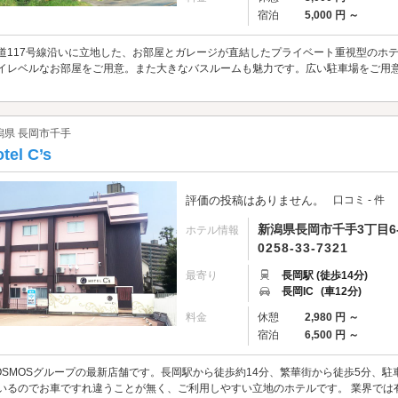
宿泊
5,000 円 ～
道117号線沿いに立地した、お部屋とガレージが直結したプライベート重視型のホ
イレベルなお部屋をご用意。また大きなバスルームも魅力です。広い駐車場をご用
。
潟県 長岡市千手
tel C’s
評価の投稿はありません。
口コミ - 件
新潟県長岡市千手3丁目6-
ホテル情報
0258-33-7321
最寄り
長岡駅 (徒歩14分)
長岡IC
(車12分)
料金
休憩
2,980 円 ～
宿泊
6,500 円 ～
OSMOSグループの最新店舗です。長岡駅から徒歩約14分、繁華街から徒歩5分、
いるのでお車ですれ違うことが無く、ご利用しやすい立地のホテルです。 業界では