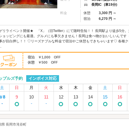
長岡IC
(車19分)
料金
休憩
3,300 円 ～
宿泊
6,270 円 ～
ゲリライベント開催★ 「X」（旧Twitter）にて随時告知！！ 長岡駅より徒歩5
ショッピングにも最適。グルメにも事欠きません！長岡は食べ物がおいしいんです（
事が目白押し！！ ♡リーズナブルな料金で宿泊やご休憩もできちゃいます♡ 各種ク
.
宿泊 ￥1,000 OFF
休憩 ￥500 OFF
インボイス対応
ップルズ予約
土
日
月
火
水
木
金
土
日
8
9
10
11
12
13
14
15
16
8/
-
-
-
潟県 長岡市滝谷町