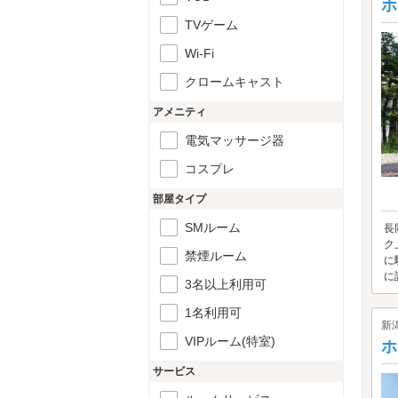
ホ
TVゲーム
Wi-Fi
クロームキャスト
アメニティ
電気マッサージ器
コスプレ
部屋タイプ
SMルーム
長
ク
禁煙ルーム
に
に
3名以上利用可
1名利用可
新
VIPルーム(特室)
ホ
サービス