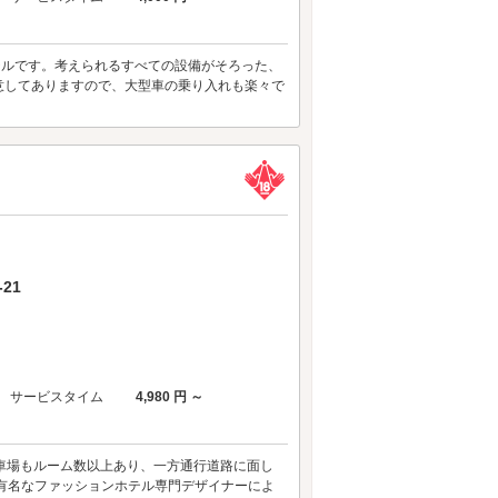
テルです。考えられるすべての設備がそろった、
意してありますので、大型車の乗り入れも楽々で
21
サービスタイム
4,980 円 ～
駐車場もルーム数以上あり、一方通行道路に面し
有名なファッションホテル専門デザイナーによ