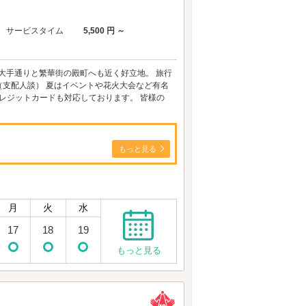
サービスタイム
5,500 円 ～
分。大手通りと繁華街の殿町へも近く好立地。 旅行
支配人談） 夏はイベントや花火大会など有名
レジットカードも対応しております。 皆様の
もっと見る
月
火
水
17
18
19
もっと見る