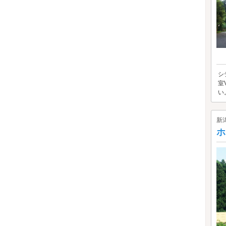
シ
室
い
新
ホ