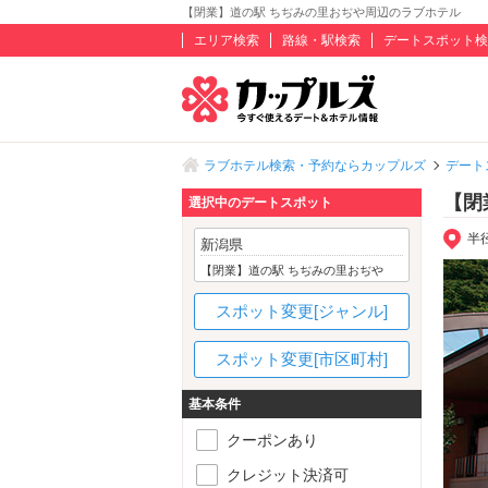
【閉業】道の駅 ちぢみの里おぢや周辺のラブホテル
エリア検索
路線・駅検索
デートスポット検
ラブホテル検索・予約ならカップルズ
デート
【閉
選択中のデートスポット
半
新潟県
【閉業】道の駅 ちぢみの里おぢや
スポット変更[ジャンル]
スポット変更[市区町村]
基本条件
クーポンあり
クレジット決済可