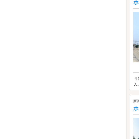
ホ
可
ん
新
ホ