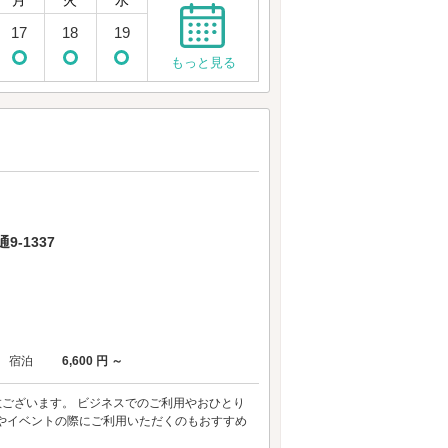
月
火
水
17
18
19
もっと見る
-1337
宿泊
6,600 円 ～
数ございます。 ビジネスでのご利用やおひとり
やイベントの際にご利用いただくのもおすすめ