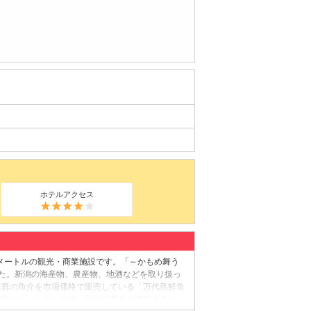
ホテルアクセス
方メートルの観光・商業施設です。「～かもめ舞う
した。新潟の海産物、農産物、地酒などを取り扱っ
抜群の魚介を市場価格で販売している「万代島鮮魚
が勢ぞろいしています。新潟で美食を堪能するなら