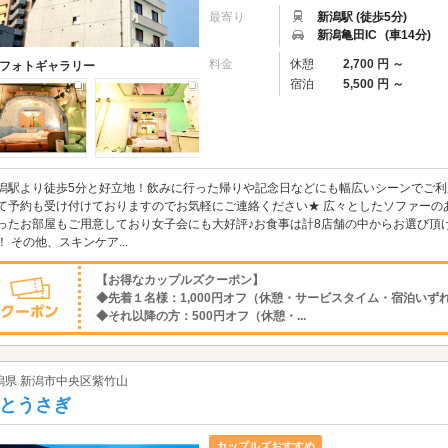
最寄り
新潟駅 (徒歩5分)
新潟亀田IC
(車14分)
料金
休憩
2,700 円 ～
フォトギャラリー
宿泊
5,500 円 ～
潟駅より徒歩5分と好立地！飲みに行った帰りや記念日などにも幅広いシーンでご利
て予約も受け付けておりますのでお気軽にご連絡ください★ 広々としたソファーの
ったお部屋もご用意しており女子会にも大好評♪お食事は計8店舗の中からお選び頂
！ その他、スキンケア...
【お得なカップルズクーポン】
◆先着１名様：1,000円オフ（休憩・サービスタイム・宿泊いず
◆それ以降の方：500円オフ（休憩・...
潟県 新潟市中央区紫竹山
とうさぎ
カップルズおすすめ