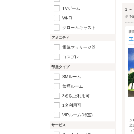
「み
みなと
TVゲーム
1 ～
※予
Wi-Fi
クロームキャスト
新
アメニティ
エ
電気マッサージ器
コスプレ
部屋タイプ
SMルーム
禁煙ルーム
3名以上利用可
1名利用可
VIPルーム(特室)
ク
サービス
道
ィ