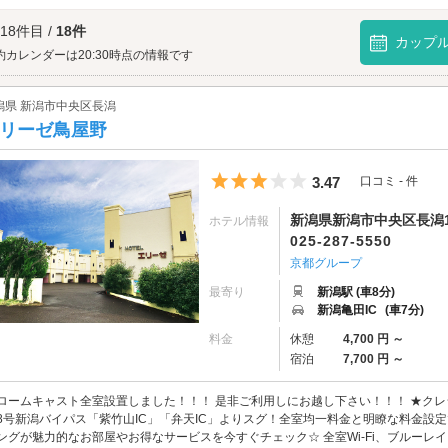
なとのマルシェ ピアBandai」で決まりです♪
のマルシェ ピアBandaiへは、
新潟駅周辺エリアのラブホテル
からもアクセスが便
 18件目 /
18件
カップ
約カレンダーは20:30時点の情報です
潟県 新潟市中央区長潟
リーゼ鳥屋野
5つ星のうち3
3.47
口コミ - 件
新潟県新潟市中央区長潟1-
ホテル情報
025-287-5550
京都グループ
最寄り
新潟駅 (車8分)
新潟亀田IC
(車7分)
料金
休憩
4,700 円 ～
宿泊
7,700 円 ～
ロームキャスト全室設置しました！！！ 是非ご利用しにお越し下さい！！！ ★クレ
8号新潟バイパス「紫竹山IC」「弁天IC」よりスグ！全室均一料金と明瞭な料金設
ングが魅力的なお部屋やお得なサービスを今すぐチェック☆ 全室Wi-Fi、ブルー