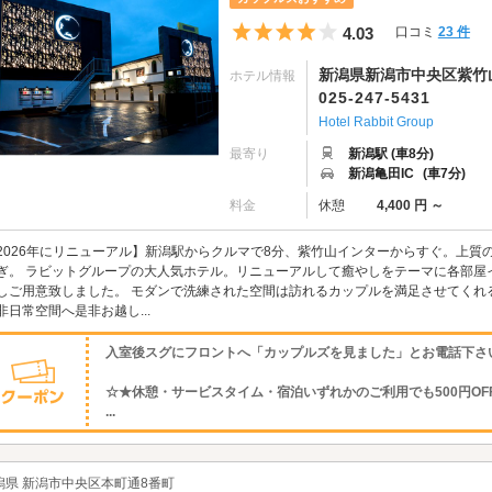
5つ星のうち4
4.03
口コミ
23 件
新潟県新潟市中央区紫竹山4
ホテル情報
025-247-5431
Hotel Rabbit Group
最寄り
新潟駅 (車8分)
新潟亀田IC
(車7分)
料金
休憩
4,400 円 ～
2026年にリニューアル】新潟駅からクルマで8分、紫竹山インターからすぐ。上質
ぎ。 ラビットグループの大人気ホテル。リニューアルして癒やしをテーマに各部屋
しご用意致しました。 モダンで洗練された空間は訪れるカップルを満足させてくれ
非日常空間へ是非お越し...
入室後スグにフロントへ「カップルズを見ました」とお電話下さ
☆★休憩・サービスタイム・宿泊いずれかのご利用でも500円OF
...
潟県 新潟市中央区本町通8番町