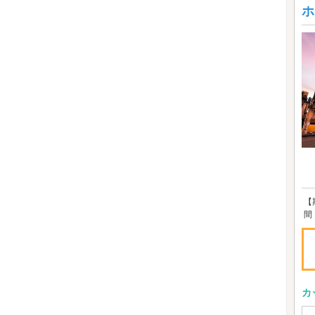
ホ
【
間
カ