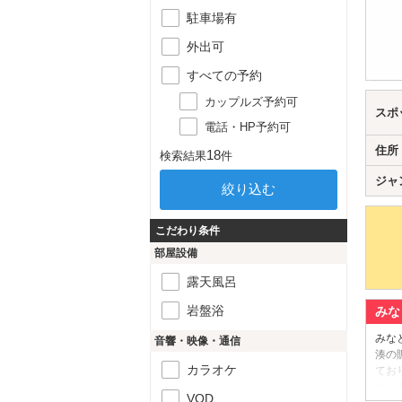
駐車場有
外出可
すべての予約
カップルズ予約可
スポ
電話・HP予約可
住所
18
検索結果
件
ジャ
こだわり条件
部屋設備
露天風呂
岩盤浴
みな
みなと
音響・映像・通信
湊の
カラオケ
てお
セン
VOD