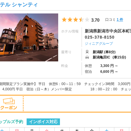
テル シャンティ
5つ星のうち3.5
3.70
口コミ
1 件
新潟県新潟市中央区本町通
ホテル情報
025-378-8150
ジィニアグループ
最寄り
新潟駅 (車8分)
新潟亀田IC
(車15分)
料金
休憩
3,300 円 ～
宿泊
6,600 円 ～
期間限定プラン実施中】 平日 休憩6：00～11：59 チェックイン3時間 3,0
 4,000円 平日 宿泊（日～木）メンバー限定 18：00～22：00 チェック
インボイス対応
ップルズ予約