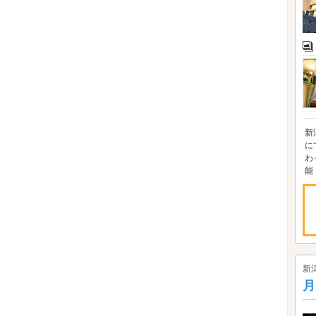
新
に
わ
能
新
月