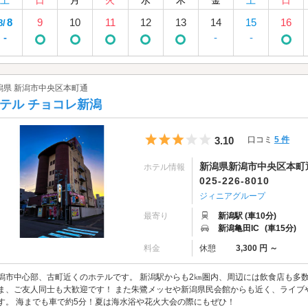
土
日
月
火
水
木
金
土
日
8
9
10
11
12
13
14
15
16
8/
-
-
-
潟県 新潟市中央区本町通
テル チョコレ新潟
5つ星のうち3
3.10
口コミ
5 件
新潟県新潟市中央区本町通9
ホテル情報
025-226-8010
ジィニアグループ
最寄り
新潟駅 (車10分)
新潟亀田IC
(車15分)
料金
休憩
3,300 円 ～
潟市中心部、古町近くのホテルです。 新潟駅からも2㎞圏内、周辺には飲食店も多
ま、ご友人同士も大歓迎です！ また朱鷺メッセや新潟県民会館からも近く、ライブ
す。 海までも車で約5分！夏は海水浴や花火大会の際にもぜひ！