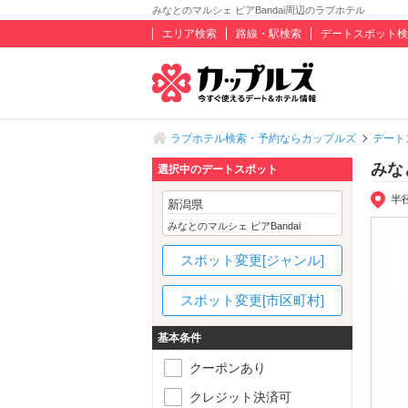
みなとのマルシェ ピアBandai周辺のラブホテル
エリア検索
路線・駅検索
デートスポット検
ラブホテル検索・予約ならカップルズ
デート
みな
選択中のデートスポット
半
新潟県
みなとのマルシェ ピアBandai
スポット変更[ジャンル]
スポット変更[市区町村]
基本条件
クーポンあり
クレジット決済可