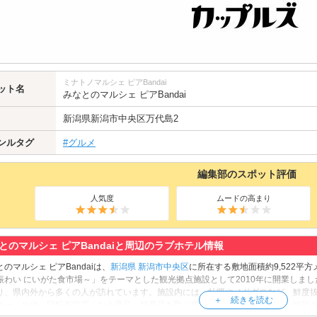
ミナトノマルシェ ピアBandai
ット名
みなとのマルシェ ピアBandai
新潟県
新潟市中央区
万代島2
ンルタグ
#グルメ
編集部のスポット評価
人気度
ムードの高まり
とのマルシェ ピアBandaiと周辺のラブホテル情報
のマルシェ ピアBandaiは、
新潟県
新潟市中央区
に所在する敷地面積約9,522平
賑わい にいがた食市場～」をテーマとした観光拠点施設として2010年に開業しま
り、県内外から多くの人が訪れています。施設内には、牡蠣やノドグロなど、鮮度
ター」の他、回転寿司店、お土産品・特産品を取り扱うショップ等、魅力的な施設