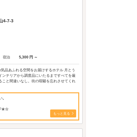
-7-3
宿泊
5,300 円 ～
の気品あふれる空間をお届けするホテル 月とう
インテリアから調度品にいたるまですべてを厳
ること間違いなし。街の喧騒を忘れさせてくれ
い。
F★☆
もっと見る