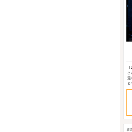
【
さ
選
る
新