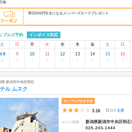
備...
即日500円引きになるメンバーズカードプレゼント
インボイス対応
ップルズ予約
土
日
月
火
水
木
金
土
日
8
9
10
11
12
13
14
15
16
8/
-
-
-
-
-
-
-
-
-
潟県 新潟市中央区明石
テル ムスク
カップルズおすすめ
5つ星のうち3
3.16
口コミ
8 件
新潟県新潟市中央区明石1-
ホテル情報
025-243-1444