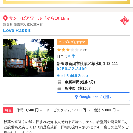
サントピアワールドから10.1km
新潟県 新潟市秋葉区草水町
Love Rabbit
カップルズおすすめ
5つ星のうち3
3.28
口コミ
8 件
新潟県新潟市秋葉区草水町1-13-111
0250-22-3490
Hotel Rabbit Group
東新津駅 (徒歩7分)
新津IC
(車10分)
Googleマップで開く
休憩
3,500 円 ～
サービスタイム
5,500 円 ～
宿泊
5,800 円 ～
料金
秋葉公園近くの緑に囲まれた知る人ぞ知る穴場のホテル。岩盤浴や露天風呂な
ど設備も充実しており満足度抜群！日頃の疲れを解きほぐす、癒しの空間をご
提供いたします☆