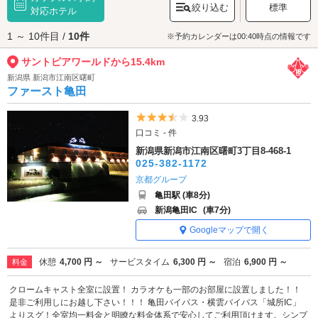
絞り込む
標準
た。東北・北陸地域随一の規模を誇る遊園地へぜひお出かけください。な
対応ホテル
お、積雪地にあるため冬季の12月から3月は休園となります。
1 ～ 10件目 /
10件
サントピアワールドへは、
阿賀野・安田エリアのラブホテル
からもアクセ
※予約カレンダーは00:40時点の情報です
スが便利です。
サントピアワールドから15.4km
新潟県 新潟市江南区曙町
ファースト亀田
5つ星のうち3.5
3.93
口コミ - 件
新潟県新潟市江南区曙町3丁目8-468-1
025-382-1172
京都グループ
亀田駅 (車8分)
新潟亀田IC
(車7分)
Googleマップで開く
休憩
4,700 円 ～
サービスタイム
6,300 円 ～
宿泊
6,900 円 ～
料金
クロームキャスト全室に設置！ カラオケも一部のお部屋に設置しました！！
是非ご利用しにお越し下さい！！！ 亀田バイパス・横雲バイパス「城所IC」
よりスグ！全室均一料金と明瞭な料金体系で安心してご利用頂けます。シンプ