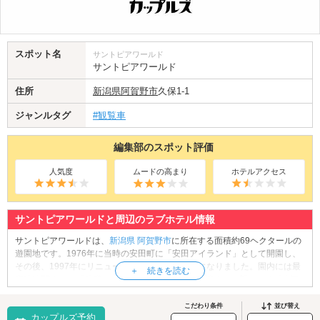
スポット名
サントピアワールド
サントピアワールド
住所
新潟県
阿賀野市
久保1-1
ジャンルタグ
#観覧車
編集部のスポット評価
人気度
ムードの高まり
ホテルアクセス
サントピアワールドと周辺のラブホテル情報
サントピアワールドは、
新潟県
阿賀野市
に所在する面積約69ヘクタールの
遊園地です。1976年に当時の安田町に「安田アイランド」として開園し、
その後、1997年にリニューアルされ現在の名称になりました。園内には最
高時速75キロの「恐竜ジェットコースター」、佐渡まで一望できる「大観
覧車」など様々な乗り物があります。新型コロナウイルス流行のため一時
休業せざるを得ず、売上は激減しましたが、営業再開後は「爆速メリーゴ
こだわり条件
並び替え
カップルズ予約
ーランド」などを運行させる「ギリギリ企画」を行い、話題となりまし