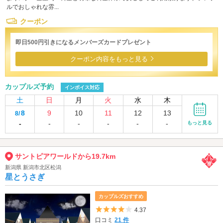
ルでおしゃれな雰...
クーポン
即日500円引きになるメンバーズカードプレゼント
クーポン内容をもっと見る
カップルズ予約
インボイス対応
土
日
月
火
水
木
8
9
10
11
12
13
8/
-
-
-
-
-
-
もっと見る
サントピアワールドから19.7km
新潟県 新潟市北区松潟
星とうさぎ
カップルズおすすめ
5つ星のうち4
4.37
口コミ
21 件