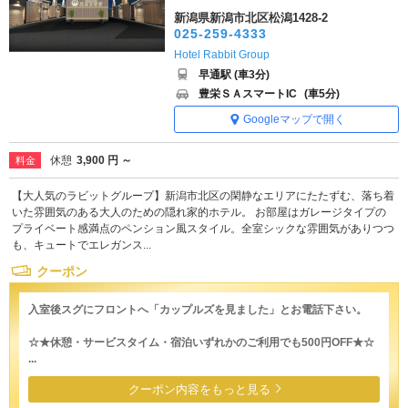
新潟県新潟市北区松潟1428-2
025-259-4333
Hotel Rabbit Group
早通駅 (車3分)
豊栄ＳＡスマートIC
(車5分)
Googleマップで開く
休憩
3,900 円 ～
料金
【大人気のラビットグループ】新潟市北区の閑静なエリアにたたずむ、落ち着
いた雰囲気のある大人のための隠れ家的ホテル。 お部屋はガレージタイプの
プライベート感満点のペンション風スタイル。全室シックな雰囲気がありつつ
も、キュートでエレガンス...
クーポン
入室後スグにフロントへ「カップルズを見ました」とお電話下さい。
☆★休憩・サービスタイム・宿泊いずれかのご利用でも500円OFF★☆
...
クーポン内容をもっと見る