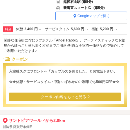
越後石山駅 (車5分)
新潟東スマートIC
(車5分)
Googleマップで開く
休憩
3,400 円 ～
サービスタイム
5,600 円 ～
宿泊
5,200 円 ～
料金
閑静な住宅街に佇むラブホテル『Angel Rabbit』。アーティスティックなお部
屋からほっこり落ち着く和室までご用意♪明瞭な全室均一価格なので安心して
ご利用いただけます♪
クーポン
入室後スグにフロントへ「カップルズを見ました」とお電話下さい。
☆★休憩・サービスタイム・宿泊いずれかのご利用でも500円OFF★☆
...
クーポン内容をもっと見る
サントピアワールドから2.9km
新潟県 阿賀野市保田