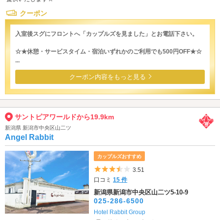
クーポン
入室後スグにフロントへ「カップルズを見ました」とお電話下さい。
☆★休憩・サービスタイム・宿泊いずれかのご利用でも500円OFF★☆
...
クーポン内容をもっと見る
サントピアワールドから19.9km
新潟県 新潟市中央区山二ツ
Angel Rabbit
カップルズおすすめ
5つ星のうち3.5
3.51
口コミ
15 件
新潟県新潟市中央区山二ツ5-10-9
025-286-6500
Hotel Rabbit Group