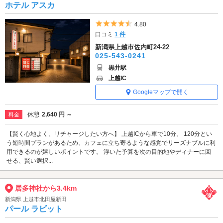
ホテル アスカ
5つ星のうち4.5
4.80
口コミ
1 件
新潟県上越市佐内町24-22
025-543-0241
黒井駅
上越IC
Googleマップで開く
休憩
2,640 円 ～
料金
【賢く心地よく、リチャージしたい方へ】 上越ICから車で10分。 120分とい
う短時間プランがあるため、カフェに立ち寄るような感覚でリーズナブルに利
用できるのが嬉しいポイントです。 浮いた予算を次の目的地やディナーに回
せる、賢い選択...
居多神社から3.4km
新潟県 上越市北田屋新田
パール ラビット