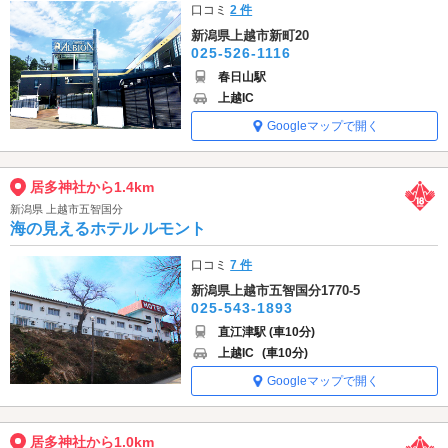
口コミ
2 件
新潟県上越市新町20
025-526-1116
春日山駅
上越IC
Googleマップで開く
居多神社から1.4km
新潟県 上越市五智国分
海の見えるホテル ルモント
口コミ
7 件
新潟県上越市五智国分1770-5
025-543-1893
直江津駅 (車10分)
上越IC
(車10分)
Googleマップで開く
居多神社から1.0km