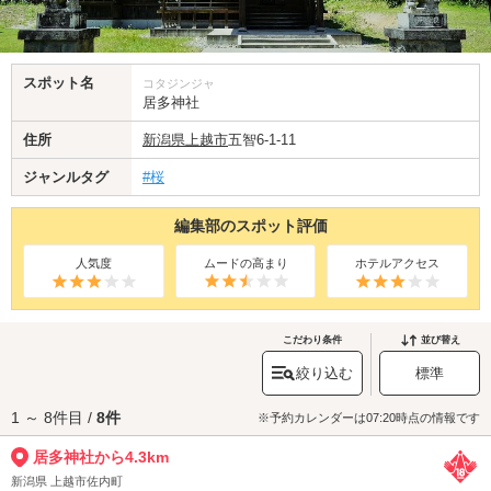
スポット名
コタジンジャ
居多神社
住所
新潟県
上越市
五智6-1-11
ジャンルタグ
#桜
編集部のスポット評価
人気度
ムードの高まり
ホテルアクセス
こだわり条件
並び替え
絞り込む
標準
1 ～ 8件目 /
8件
※予約カレンダーは07:20時点の情報です
居多神社から4.3km
新潟県 上越市佐内町