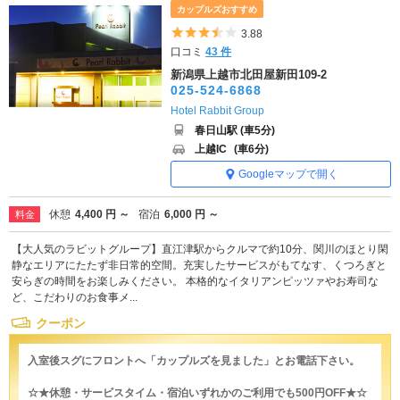
カップルズおすすめ
5つ星のうち3.5
3.88
口コミ
43 件
新潟県上越市北田屋新田109-2
025-524-6868
Hotel Rabbit Group
春日山駅 (車5分)
上越IC
(車6分)
Googleマップで開く
休憩
4,400 円 ～
宿泊
6,000 円 ～
料金
【大人気のラビットグループ】直江津駅からクルマで約10分、関川のほとり閑
静なエリアにたたず非日常的空間。充実したサービスがもてなす、くつろぎと
安らぎの時間をお楽しみください。 本格的なイタリアンピッツァやお寿司な
ど、こだわりのお食事メ...
クーポン
入室後スグにフロントへ「カップルズを見ました」とお電話下さい。
☆★休憩・サービスタイム・宿泊いずれかのご利用でも500円OFF★☆