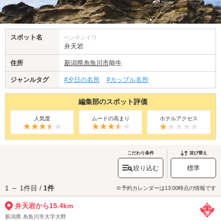
スポット名
ベンテンイワ
弁天岩
住所
新潟県
糸魚川市
能生
ジャンルタグ
#夕日の名所
#カップル名所
編集部のスポット評価
人気度
ムードの高まり
ホテルアクセス
こだわり条件
並び替え
絞り込む
標準
1 ～ 1件目 /
1件
※予約カレンダーは13:00時点の情報です
弁天岩から15.4km
新潟県 糸魚川市大字大野