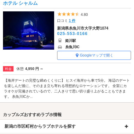
ホテル シャルム
5つ星のうち4.5
4.80
口コミ
1 件
新潟県糸魚川市大字大野1074
025-553-0166
姫川駅
糸魚川IC
Googleマップで開く
休憩
4,950 円 ～
料金
【海岸デートの完璧な締めくくりに】 ヒスイ海岸から車で5分。 海辺のデート
を楽しんだ後に、そのまま立ち寄れる理想的なロケーションです。 全室にカ
ラオケが完備されているので、二人きりで思い切り盛り上がることもできま
す。 糸魚川ICか...
カップルズおすすめラブホ情報
新潟の市区町村からラブホテルを探す