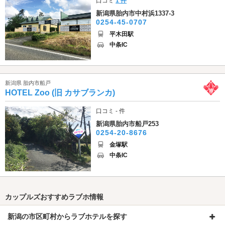
口コミ
1 件
新潟県胎内市中村浜1337-3
0254-45-0707
平木田駅
中条IC
新潟県 胎内市船戸
HOTEL Zoo (旧 カサブランカ)
口コミ - 件
新潟県胎内市船戸253
0254-20-8676
金塚駅
中条IC
カップルズおすすめラブホ情報
新潟の市区町村からラブホテルを探す