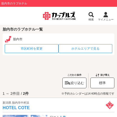
胎内市のラブホテル
検索
マイメニュー
胎内市のラブホテル一覧
胎内市
市区町村を変更
ホテルエリアで見る
こだわり条件
並び替え
絞り込む
標準
1 ～ 2件目 /
2件
※予約カレンダーは14:40時点の情報です
新潟県 胎内市中村浜
HOTEL COTE