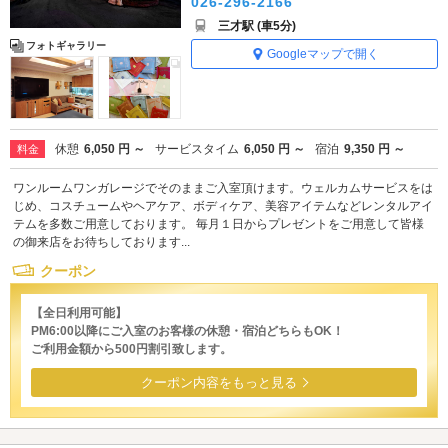
026-296-2166
三才駅 (車5分)
フォトギャラリー
Googleマップで開く
休憩
6,050 円 ～
サービスタイム
6,050 円 ～
宿泊
9,350 円 ～
料金
ワンルームワンガレージでそのままご入室頂けます。ウェルカムサービスをは
じめ、コスチュームやヘアケア、ボディケア、美容アイテムなどレンタルアイ
テムを多数ご用意しております。 毎月１日からプレゼントをご用意して皆様
の御来店をお待ちしております...
クーポン
【全日利用可能】
PM6:00以降にご入室のお客様の休憩・宿泊どちらもOK！
ご利用金額から500円割引致します。
クーポン内容をもっと見る