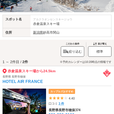
スポット名
アカクラオンセンスキージョウ
赤倉温泉スキー場
住所
新潟県
妙高市関山
こだわり条件
並び替え
絞り込む
標準
1 ～ 2件目 /
2件
※予約カレンダーは10:20時点の情報です
赤倉温泉スキー場から24.5km
長野県 長野市穂保
HOTEL AIR FRANCE
カップルズおすすめ
5つ星のうち4
4.40
口コミ
3 件
長野県長野市穂保374