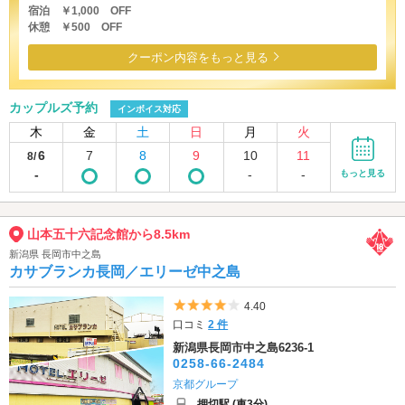
宿泊 ￥1,000 OFF
休憩 ￥500 OFF
クーポン内容をもっと見る
カップルズ予約
インボイス対応
木
金
土
日
月
火
6
7
8
9
10
11
8/
-
-
-
もっと見る
山本五十六記念館から8.5km
新潟県 長岡市中之島
カサブランカ長岡／エリーゼ中之島
5つ星のうち4
4.40
口コミ
2 件
新潟県長岡市中之島6236-1
0258-66-2484
京都グループ
押切駅 (車3分)