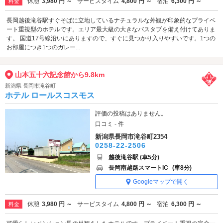
休憩
3,980 円 ～
サービスタイム
4,800 円 ～
宿泊
6,300 円 ～
料金
長岡越後滝谷駅すぐそばに立地しているナチュラルな外観が印象的なプライベ
ート重視型のホテルです。エリア最大級の大きなバスタブを備え付けてありま
す。 国道17号線沿いにありますので、すぐに見つかり入りやすいです。1つの
お部屋につき1つのガレー...
山本五十六記念館から9.8km
新潟県 長岡市滝谷町
ホテル ロールスコスモス
評価の投稿はありません。
口コミ - 件
新潟県長岡市滝谷町2354
0258-22-2506
越後滝谷駅 (車5分)
長岡南越路スマートIC
(車8分)
Googleマップで開く
休憩
3,980 円 ～
サービスタイム
4,800 円 ～
宿泊
6,300 円 ～
料金