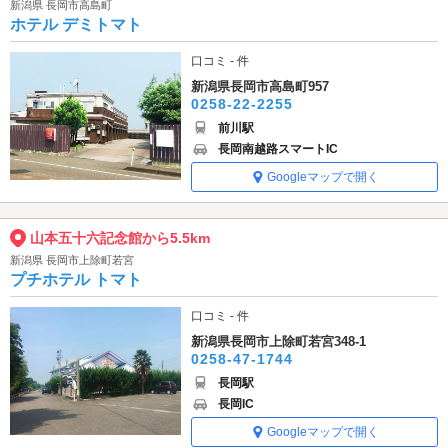
新潟県 長岡市高島町
ホテル デミトマト
口コミ - 件
新潟県長岡市高島町957
0258-22-2255
前川駅
長岡南越路スマートIC
Googleマップで開く
山本五十六記念館から5.5km
新潟県 長岡市上除町若宮
プチホテル トマト
口コミ - 件
新潟県長岡市上除町若宮348-1
0258-47-1744
長岡駅
長岡IC
Googleマップで開く