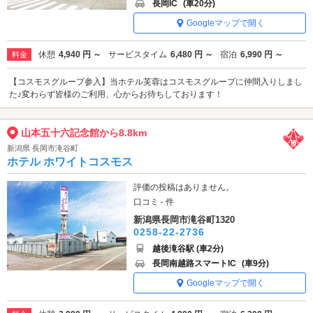
長岡IC
(車20分)
Googleマップで開く
休憩
4,940 円 ～
サービスタイム
6,480 円 ～
宿泊
6,990 円 ～
料金
【コスモスグループ参入】当ホテル芙蓉はコスモスグループに仲間入りしまし
た♪変わらず皆様のご利用、心からお待ちしております！
山本五十六記念館から8.8km
新潟県 長岡市滝谷町
ホテル ホワイトコスモス
評価の投稿はありません。
口コミ - 件
新潟県長岡市滝谷町1320
0258-22-2736
越後滝谷駅 (車2分)
長岡南越路スマートIC
(車9分)
Googleマップで開く