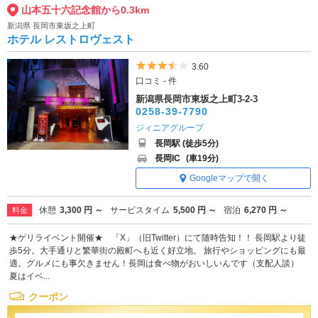
山本五十六記念館から0.3km
新潟県 長岡市東坂之上町
ホテル レストロヴェスト
5つ星のうち3.5
3.60
口コミ - 件
新潟県長岡市東坂之上町3-2-3
0258-39-7790
ジィニアグループ
長岡駅 (徒歩5分)
長岡IC
(車19分)
Googleマップで開く
休憩
3,300 円 ～
サービスタイム
5,500 円 ～
宿泊
6,270 円 ～
料金
★ゲリライベント開催★ 「X」（旧Twitter）にて随時告知！！ 長岡駅より徒
歩5分。大手通りと繁華街の殿町へも近く好立地。 旅行やショッピングにも最
適。グルメにも事欠きません！長岡は食べ物がおいしいんです（支配人談）
夏はイベ...
クーポン