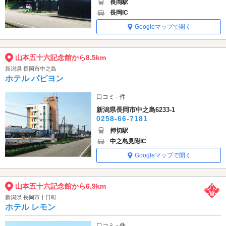
長岡駅
長岡IC
Googleマップで開く
山本五十六記念館から8.5km
新潟県 長岡市中之島
ホテル パピヨン
口コミ - 件
新潟県長岡市中之島6233-1
0258-66-7181
押切駅
中之島見附IC
Googleマップで開く
山本五十六記念館から6.9km
新潟県 長岡市十日町
ホテル レモン
口コミ - 件