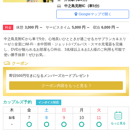
中之島見附IC
(車5分)
Googleマップで開く
休憩
3,000 円 ～
サービスタイム
5,000 円 ～
宿泊
6,000 円 ～
料金
中之島見附ICから車で5分。心地良いひとときが過ごせるカサブランカ＆エリ
ーゼ☆全室にWi-Fi・水中照明・ジェット/バブルバス・スマホ充電器を完備
し、DVDが観られるお部屋も◎外出、3名様以上＆お1人様のご利用も可能で
使い勝手抜群！ぜひお気...
クーポン
即日500円引きになるメンバーズカードプレゼント
クーポン内容をもっと見る
カップルズ予約
インボイス対応
木
金
土
日
月
火
6
7
8
9
10
11
8/
-
もっと見る