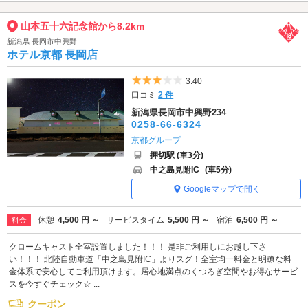
山本五十六記念館から8.2km
新潟県 長岡市中興野
ホテル京都 長岡店
5つ星のうち3
3.40
口コミ
2 件
新潟県長岡市中興野234
0258-66-6324
京都グループ
押切駅 (車3分)
中之島見附IC
(車5分)
Googleマップで開く
休憩
4,500 円 ～
サービスタイム
5,500 円 ～
宿泊
6,500 円 ～
料金
クロームキャスト全室設置しました！！！ 是非ご利用しにお越し下さ
い！！！ 北陸自動車道「中之島見附IC」よりスグ！全室均一料金と明瞭な料
金体系で安心してご利用頂けます。居心地満点のくつろぎ空間やお得なサービ
スを今すぐチェック☆ ...
クーポン