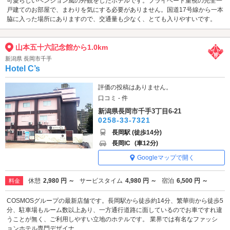
可愛らしいペンション風の外観をしたホテルです。プライベート重視の完全一
戸建てのお部屋で、まわりを気にする必要がありません。国道17号線から一本
脇に入った場所にありますので、交通量も少なく、とても入りやすいです。
山本五十六記念館から1.0km
新潟県 長岡市千手
Hotel C’s
評価の投稿はありません。
口コミ - 件
新潟県長岡市千手3丁目6-21
0258-33-7321
長岡駅 (徒歩14分)
長岡IC
(車12分)
Googleマップで開く
休憩
2,980 円 ～
サービスタイム
4,980 円 ～
宿泊
6,500 円 ～
料金
COSMOSグループの最新店舗です。長岡駅から徒歩約14分、繁華街から徒歩5
分、駐車場もルーム数以上あり、一方通行道路に面しているのでお車ですれ違
うことが無く、ご利用しやすい立地のホテルです。 業界では有名なファッシ
ョンホテル専門デザイナ...