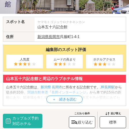
スポット名
ヤマモトゴジュウロクキネンカン
山本五十六記念館
住所
新潟県
長岡市
呉服町1-4-1
編集部のスポット評価
人気度
ムードの高まり
ホテルアクセス
山本五十六記念館と周辺のラブホテル情報
山本五十六記念館は、
新潟県
長岡市
に所在する記念館です。
JR長岡駅
から
徒歩約10分、
関越自動車道
「
長岡インターチェンジ
」から車で約15分の距
離にあり、駐車場を有しています。館内では、山本五十六が盟友にあてた
手紙や、中村大三郎作の肖像画、山本五十六らが最後に搭乗した海軍一式
陸上攻撃機の左翼部分など、長岡出身の偉人・山本五十六に関する資料が
展示されています。また、記念館の周辺には、山本五十六の生家・高野家
こだわり条件
並び替え
カップルズ予約
があった地に整備された公園「
山本記念公園
」、山本五十六の遺品などを
絞り込む
標準
展示している「如是蔵博物館」など、数々のゆかりのスポットがありま
対応ホテル
す。こちらにもぜひ足をお運びください。