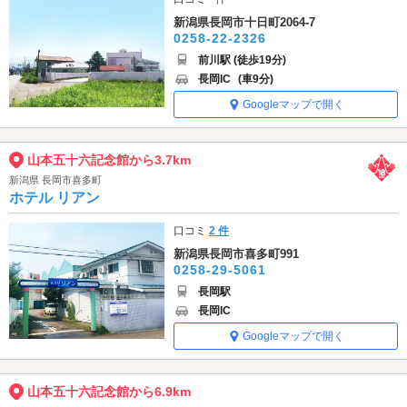
新潟県長岡市十日町2064-7
0258-22-2326
前川駅 (徒歩19分)
長岡IC
(車9分)
Googleマップで開く
山本五十六記念館から3.7km
新潟県 長岡市喜多町
ホテル リアン
口コミ
2 件
新潟県長岡市喜多町991
0258-29-5061
長岡駅
長岡IC
Googleマップで開く
山本五十六記念館から6.9km