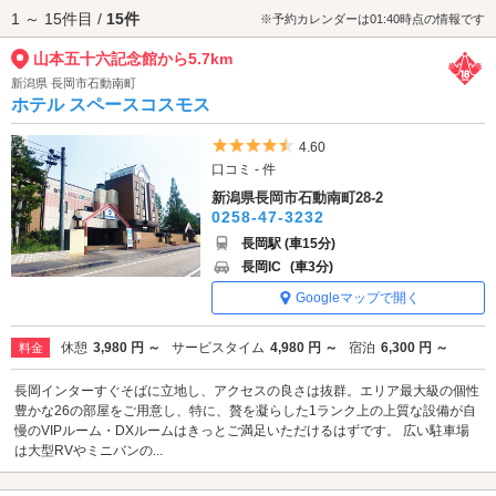
1 ～ 15件目 /
15件
山本五十六記念館へは、
長岡市街エリアのラブホテル
からもアクセスが便
※予約カレンダーは01:40時点の情報です
利です。
山本五十六記念館から5.7km
新潟県 長岡市石動南町
ホテル スペースコスモス
5つ星のうち4.5
4.60
口コミ - 件
新潟県長岡市石動南町28-2
0258-47-3232
長岡駅 (車15分)
長岡IC
(車3分)
Googleマップで開く
休憩
3,980 円 ～
サービスタイム
4,980 円 ～
宿泊
6,300 円 ～
料金
長岡インターすぐそばに立地し、アクセスの良さは抜群。エリア最大級の個性
豊かな26の部屋をご用意し、特に、贅を凝らした1ランク上の上質な設備が自
慢のVIPルーム・DXルームはきっとご満足いただけるはずです。 広い駐車場
は大型RVやミニバンの...