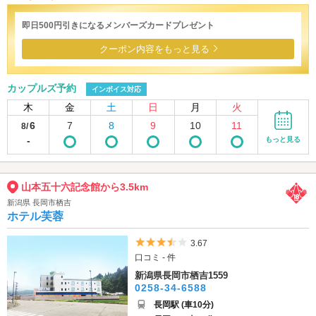
即日500円引きになるメンバーズカードプレゼント
クーポン内容をもっと見る
カップルズ予約
インボイス対応
木
金
土
日
月
火
6
7
8
9
10
11
8/
-
もっと見る
山本五十六記念館から3.5km
新潟県 長岡市栖吉
ホテル芙蓉
5つ星のうち3.5
3.67
口コミ - 件
新潟県長岡市栖吉1559
0258-34-6588
長岡駅 (車10分)