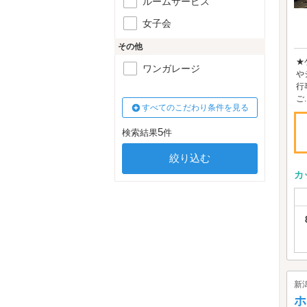
ルームサービス
女子会
その他
★
ワンガレージ
や
行
ご..
すべてのこだわり条件を見る
5
検索結果
件
カ
新
ホ