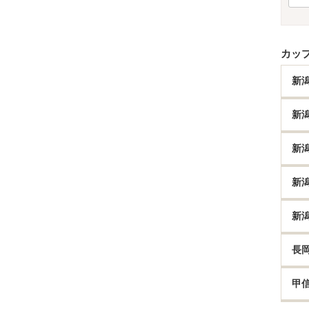
カッ
新
新
新
新
新
長
甲