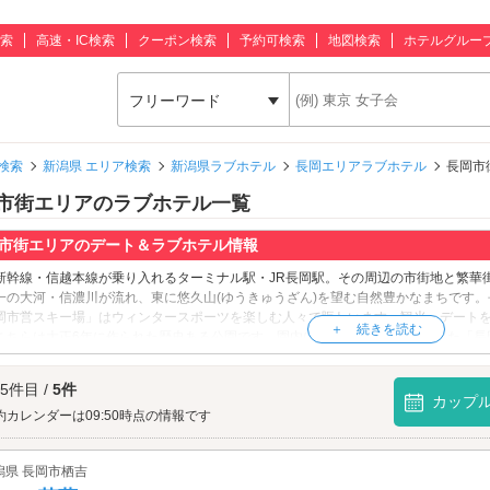
索
高速・IC検索
クーポン検索
予約可検索
地図検索
ホテルグルー
フリーワード
検索
新潟県 エリア検索
新潟県ラブホテル
長岡エリアラブホテル
長岡市
市街エリアのラブホテル一覧
市街エリアのデート＆ラブホテル情報
新幹線・信越本線が乗り入れるターミナル駅・JR長岡駅。その周辺の市街地と繁華
一の大河・信濃川が流れ、東に悠久山(ゆうきゅうざん)を望む自然豊かなまちです
岡市営スキー場」はウィンタースポーツを楽しむ人々で賑わいます。観光・デート
こちらは大正6年に作られた歴史ある公園です。園内には、長岡城をかたどった「長
春には約2500本もの桜が咲き、一帯を薄桃色に染めます。公園を散策したら「
蒼紫
目藩主・ 牧野忠辰(まきのただとき)をお祀りしている神社です。境内には、戊辰(ぼ
 5件目 /
5件
かわいつぎのすけ)や、山本帯刀(やまもとたてわき)をお祀りする「招魂社(しょうこ
カップ
長岡市の歴史を学び、緑あふれる神社にお参りをしたら「
約カレンダーは09:50時点の情報です
山本五十六記念館
」にも
せて、させてみせ、ほめてやらねば、人は動かじ。』の名言で有名な長岡の偉人、
館です。記念館から徒歩約3分の「
山本記念公園
」には山本五十六の胸像と復元され
潟県 長岡市栖吉
ブホテルでひと休み。長岡市街エリアのラブホテルは、JR「長岡駅」や「悠久山公