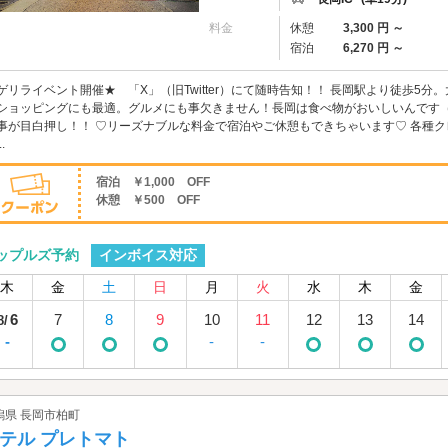
料金
休憩
3,300 円 ～
宿泊
6,270 円 ～
ゲリライベント開催★ 「X」（旧Twitter）にて随時告知！！ 長岡駅より徒歩5
ショッピングにも最適。グルメにも事欠きません！長岡は食べ物がおいしいんです（
事が目白押し！！ ♡リーズナブルな料金で宿泊やご休憩もできちゃいます♡ 各種ク
.
宿泊 ￥1,000 OFF
休憩 ￥500 OFF
インボイス対応
ップルズ予約
木
金
土
日
月
火
水
木
金
6
7
8
9
10
11
12
13
14
8/
-
-
-
潟県 長岡市柏町
テル プレトマト