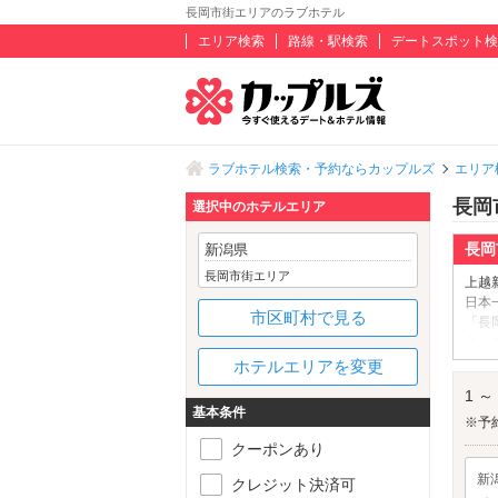
長岡市街エリアのラブホテル
エリア検索
路線・駅検索
デートスポット検
ラブホテル検索・予約ならカップルズ
エリア
長岡
選択中のホテルエリア
長岡
新潟県
長岡市街エリア
上越
日本
市区町村で見る
「長
う。
他、
ホテルエリアを変更
三代
1 ～
助(
基本条件
す。
※予
聞か
クーポンあり
記念
新
らラ
クレジット決済可