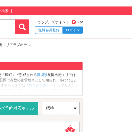
プ検索
カップルズポイント
- pt
無料会員登録
ログイン
街エリアラブホテル
街「殿町」で形成される
新潟県
長岡市街エリアは、
。長岡は有数の豪雪地帯として知られ、冬になると
をするならまずは「
悠久山公園
」へ行ってみましょ
岡市 郷土史料館」や、「悠久山小動物園」がある
神社
」へお参りしましょう。こちらは越後長岡藩第
しん)戦争において、越後長岡藩を率いた河井継之
んしゃ)」があり、そばには2人の墓碑が並んでいま
ルズ予約対応ホテル
標準
行ってみましょう。こちらは『やってみせ、言って
元帥海軍大将・山本五十六に関する資料を展示する
た生家が建っています。観光・デートを満喫した
園」の近くに点在しています。さっそくデートスポ