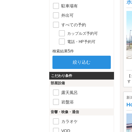
ット
ホ
駐車場有
外出可
すべての予約
カップルズ予約可
電話・HP予約可
5
検索結果
件
こだわり条件
【
す
部屋設備
露天風呂
新
岩盤浴
Ho
音響・映像・通信
カラオケ
VOD