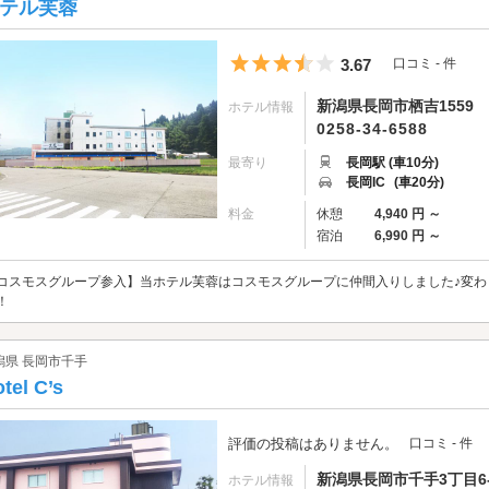
周辺のホテルをチェックしてみましょう。
テル芙蓉
5つ星のうち3.5
3.67
口コミ - 件
新潟県長岡市栖吉1559
ホテル情報
0258-34-6588
最寄り
長岡駅 (車10分)
長岡IC
(車20分)
料金
休憩
4,940 円 ～
宿泊
6,990 円 ～
コスモスグループ参入】当ホテル芙蓉はコスモスグループに仲間入りしました♪変
！
潟県 長岡市千手
tel C’s
評価の投稿はありません。
口コミ - 件
新潟県長岡市千手3丁目6-
ホテル情報