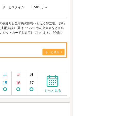
サービスタイム
5,500 円 ～
分。大手通りと繁華街の殿町へも近く好立地。 旅行
支配人談） 夏はイベントや花火大会など有名
レジットカードも対応しております。 皆様の
もっと見る
土
日
月
15
16
17
もっと見る