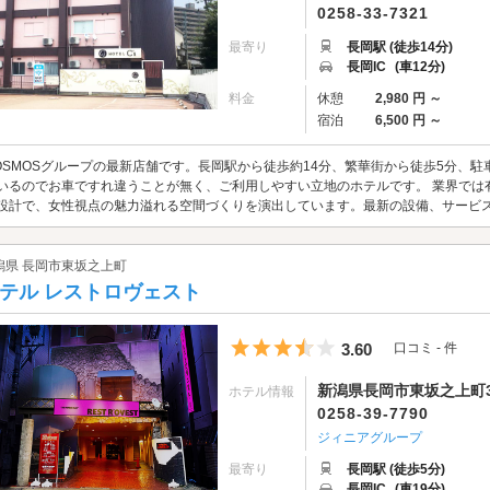
0258-33-7321
最寄り
長岡駅 (徒歩14分)
長岡IC
(車12分)
料金
休憩
2,980 円 ～
宿泊
6,500 円 ～
OSMOSグループの最新店舗です。長岡駅から徒歩約14分、繁華街から徒歩5分、
いるのでお車ですれ違うことが無く、ご利用しやすい立地のホテルです。 業界では
設計で、女性視点の魅力溢れる空間づくりを演出しています。最新の設備、サービ
潟県 長岡市東坂之上町
テル レストロヴェスト
5つ星のうち3.5
3.60
口コミ - 件
新潟県長岡市東坂之上町3-
ホテル情報
0258-39-7790
ジィニアグループ
最寄り
長岡駅 (徒歩5分)
長岡IC
(車19分)