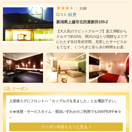
5つ星のうち3.5
3.88
口コミ
43 件
新潟県上越市北田屋新田109-2
【大人気のラビットグループ】直江津駅から
クルマで約10分、関川のほとり閑静なエリア
にたたず非日常的空間。充実したサービスが
もてなす、くつろぎと安らぎの時間をお楽...
クーポン
入室後スグにフロントへ「カップルズを見ました」とお電話下さい。
☆★休憩・サービスタイム・宿泊いずれかのご利用でも500円OFF★☆
...
クーポン内容をもっと見る