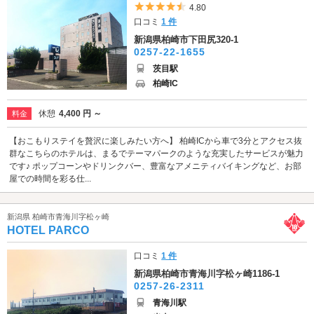
5つ星のうち4.5
4.80
口コミ
1 件
新潟県柏崎市下田尻320-1
0257-22-1655
茨目駅
柏崎IC
休憩
4,400 円 ～
料金
【おこもりステイを贅沢に楽しみたい方へ】 柏崎ICから車で3分とアクセス抜
群なこちらのホテルは、まるでテーマパークのような充実したサービスが魅力
です♪ ポップコーンやドリンクバー、豊富なアメニティバイキングなど、お部
屋での時間を彩る仕...
新潟県 柏崎市青海川字松ヶ崎
HOTEL PARCO
口コミ
1 件
新潟県柏崎市青海川字松ヶ崎1186-1
0257-26-2311
青海川駅