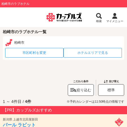
柏崎市のラブホテル
検索
マイメニュー
柏崎市のラブホテル一覧
柏崎市
市区町村を変更
ホテルエリアで見る
こだわり条件
並び替え
絞り込む
標準
1 ～ 4件目 /
4件
※予約カレンダーは11:50時点の情報です
【PR】カップルズおすすめ
新潟県 上越市北田屋新田
パール ラビット