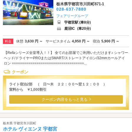
栃木県宇都宮市川田町871-1
028-637-7880
フェアリーグループ
宇都宮駅 (車8分)
鹿沼IC
(車20分)
休憩
3,630 円 ～
サービスタイム
4,950 円 ～
宿泊
5,900 円 ～
料金
【Refaシリーズ全室導入！！】 全てのお部屋でご利用いただけます♪ シャワー
ヘッド/ドライヤーPROまたはSMART/ストレートアイロン/32mmカールアイ
ロン ===================================...
クーポン
ライト宿泊2部 （ 日〜木 ２２：００〜翌１２：００ ）
室料から ￥1,000割引
クーポン内容をもっと見る
栃木県 宇都宮市川田町
ホテル ヴィエンヌ 宇都宮