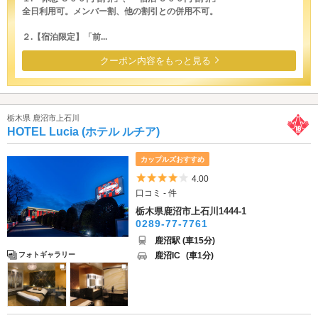
全日利用可。メンバー割、他の割引との併用不可。
２.【宿泊限定】「前...
クーポン内容をもっと見る
栃木県 鹿沼市上石川
HOTEL Lucia (ホテル ルチア)
カップルズおすすめ
5つ星のうち4
4.00
口コミ - 件
栃木県鹿沼市上石川1444-1
0289-77-7761
鹿沼駅 (車15分)
鹿沼IC
(車1分)
フォトギャラリー