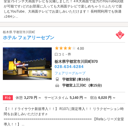
全室75インチ大画面テレビを完備しました！４K大画面で迫力のYouTube試聴
が可能です♪どのお部屋に入っても大画面テレビで楽しめちゃう☆ふたりで楽
しむYouTube、大画面テレビでお楽しみいただけます！ 長時間利用でも快適
♪24Hシ...
栃木県 宇都宮市川田町
ホテル フェアリーセブン
5つ星のうち4
4.00
口コミ - 件
栃木県宇都宮市川田町870
028-634-6284
フェアリーグループ
宇都宮駅 (車10分)
宇都宮上三川IC
(車15分)
休憩
3,270 円 ～
サービスタイム
5,140 円 ～
宿泊
6,020 円 ～
料金
【！！ドライサウナ新規導入！！】 R107に限定導入！！ リラクゼーション時
間をお楽しみいただけます♬
============================================ 【Refaシリーズ全室
導入！！】 ...