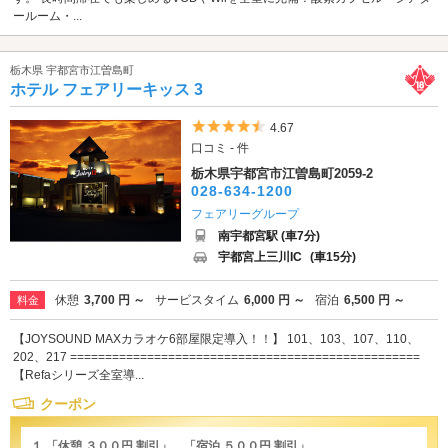
ールーム・...
栃木県 宇都宮市江曽島町
ホテル フェアリーキッス 3
5つ星のうち4.5
4.67
口コミ - 件
栃木県宇都宮市江曽島町2059-2
028-634-1200
フェアリーグループ
南宇都宮駅 (車7分)
宇都宮上三川IC
(車15分)
休憩
3,700 円 ～
サービスタイム
6,000 円 ～
宿泊
6,500 円 ～
料金
【JOYSOUND MAXカラオケ6部屋限定導入！！】 101、103、107、110、
202、217 ==================================================
【Refaシリーズ全室導...
クーポン
１.「休憩 ３００円 割引」、「宿泊 ５００円 割引」