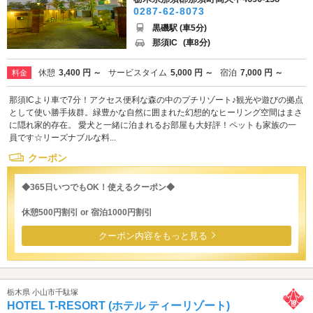
0287-62-8073
黒磯駅 (車5分)
那須IC
(車8分)
休憩
3,400 円 ～
サービスタイム
5,000 円 ～
宿泊
7,000 円 ～
料金
那須ICより車で7分！アクセス便利な森の中のプチリゾート♪観光や遊びの拠点
として使い勝手抜群。緑豊かな自然に囲まれた幻想的なヒーリング空間はまさ
に隠れ家的存在。 愛犬と一緒に泊まれるお部屋も大好評！ペットも家族の一
員です☆リーズナブルな料...
クーポン
◆365日いつでもOK！使えるクーポン◆
休憩500円割引 or 宿泊1000円割引
クーポン内容をもっと見る
栃木県 小山市千駄塚
HOTEL T-RESORT (ホテル ティーリゾート)