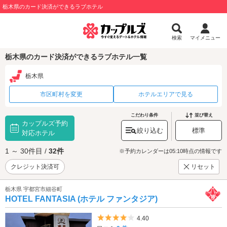
栃木県のカード決済ができるラブホテル
検索
マイメニュー
栃木県のカード決済ができるラブホテル一覧
栃木県
市区町村を変更
ホテルエリアで見る
こだわり条件
並び替え
カップルズ予約
絞り込む
標準
対応ホテル
1 ～ 30件目 /
32件
※予約カレンダーは05:10時点の情報です
クレジット決済可
リセット
栃木県 宇都宮市細谷町
HOTEL FANTASIA (ホテル ファンタジア)
5つ星のうち4
4.40