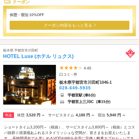
クーポン
休憩・宿泊 10%OFF
クーポン内容をもっと見る
栃木県 宇都宮市川田町
HOTEL Luxe (ホテル リュクス)
5つ星のうち4
4.40
口コミ - 件
栃木県宇都宮市川田町1046-1
028-649-5935
宇都宮駅 (車6分)
宇都宮上三川IC
(車15分)
休憩
3,520 円 ～
サービスタイム
4,180 円 ～
宿泊
5,940 円 ～
料金
ショートタイム3,200円～（税抜）、サービスタイム3,800円～（税抜）とコス
パ抜群☆清潔感あふれるスタイリッシュな空間が、皆さまをお迎えいたしま
す。 長時間滞在でも楽しめるVODやWiiを全室に完備！酸素カプセル・シアタ