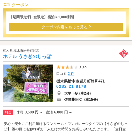
クーポン
【期間限定/日~金限定】宿泊￥1,000割引
クーポン内容をもっと見る
栃木県 栃木市岩舟町静和
ホテル うさぎのしっぽ
5つ星のうち3.5
3.80
口コミ
2 件
栃木県栃木市岩舟町静和471
0282-21-8178
大平下駅 (車2分)
佐野藤岡IC
(車15分)
休憩
3,500 円 ～
宿泊
6,000 円 ～
料金
安心・安全にご利用頂けるワンルーム・ワンガレージタイプの【うさぎのしっ
ぽ】 誰の目にも触れずお二人だけの時間をお楽しみいただけます。 『全日全