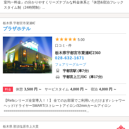
室均一料金』の分かりやすくリーズナブルな料金体系と『休憩&宿泊フレック
スタイム制（24時間制）...
栃木県 宇都宮市簗瀬町
プラザホテル
5つ星のうち5
5.00
口コミ - 件
栃木県宇都宮市簗瀬町2360
028-632-1671
フェアリーグループ
宇都宮駅 (車7分)
宇都宮上三川IC
(車17分)
休憩
3,500 円 ～
サービスタイム
4,000 円 ～
宿泊
4,000 円 ～
料金
【Refaシリーズ全室導入！！】 全てのお部屋でご利用いただけます♪ シャワー
ヘッド/ドライヤーSMART/ストレートアイロン/32mmカールアイロン
=========================================...
栃木県 那須塩原市上大貫