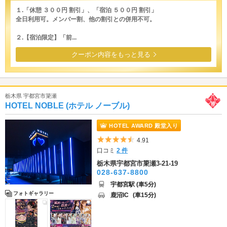
１.「休憩 ３００円 割引」、「宿泊 ５００円 割引」
全日利用可。メンバー割、他の割引との併用不可。
２.【宿泊限定】「前...
クーポン内容をもっと見る
栃木県 宇都宮市簗瀬
HOTEL NOBLE (ホテル ノーブル)
HOTEL AWARD 殿堂入り
5つ星のうち4.5
4.91
口コミ
2 件
栃木県宇都宮市簗瀬3-21-19
028-637-8800
宇都宮駅 (車5分)
フォトギャラリー
鹿沼IC
(車15分)