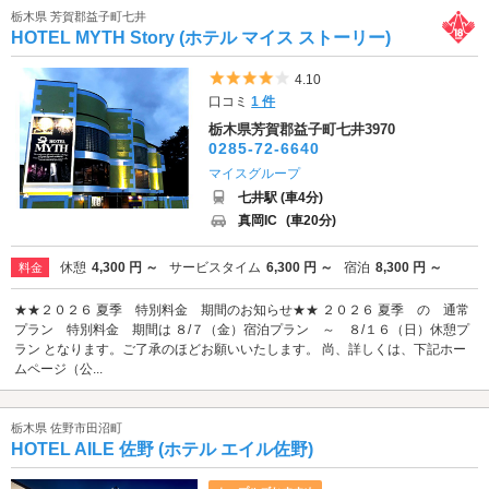
栃木県 芳賀郡益子町七井
HOTEL MYTH Story (ホテル マイス ストーリー)
5つ星のうち4
4.10
口コミ
1 件
栃木県芳賀郡益子町七井3970
0285-72-6640
マイスグループ
七井駅 (車4分)
真岡IC
(車20分)
休憩
4,300 円 ～
サービスタイム
6,300 円 ～
宿泊
8,300 円 ～
料金
★★２０２６ 夏季 特別料金 期間のお知らせ★★ ２０２６ 夏季 の 通常
プラン 特別料金 期間は ８/７（金）宿泊プラン ～ ８/１６（日）休憩プ
ラン となります。ご了承のほどお願いいたします。 尚、詳しくは、下記ホー
ムページ（公...
栃木県 佐野市田沼町
HOTEL AILE 佐野 (ホテル エイル佐野)