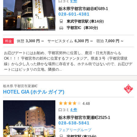
口コミ
9 件
栃木県宇都宮市細谷町689-1
028-601-4381
東武宇都宮駅 (車14分)
宇都宮IC
(車30分)
休憩
3,300 円 ～
サービスタイム
6,300 円 ～
宿泊
7,000 円 ～
料金
お忍びデートにはお勧め、宇都宮郊外に位置し、鹿沼・日光方面からも
OK！！！ 宇都宮市の郊外に位置するファンタジア。県道３号（宇都宮環状
線）から少し入った静かな場所に存在する。ホテル街ではないので、お忍びデ
ートにはピッタリの立地。隣接の...
栃木県 宇都宮市簗瀬町
HOTEL GIA (ホテル ガイア)
5つ星のうち4
4.48
口コミ
4 件
栃木県宇都宮市簗瀬町2525-1
028-638-5841
フェアリーグループ
宇都宮駅 (車15分)