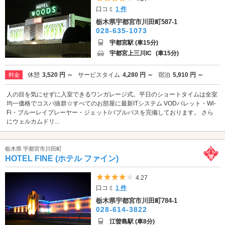
口コミ
1 件
栃木県宇都宮市川田町587-1
028-635-1073
宇都宮駅 (車15分)
宇都宮上三川IC
(車15分)
休憩
3,520 円 ～
サービスタイム
4,280 円 ～
宿泊
5,910 円 ～
料金
人の目を気にせずに入室できるワンガレージ式。平日のショートタイムは全室
均一価格でコスパ抜群☆すべてのお部屋に最新ITシステム VODパレット・Wi-
Fi・ブルーレイプレーヤー・ジェット/バブルバスを完備しております。 さら
にウェルカムドリ...
栃木県 宇都宮市川田町
HOTEL FINE (ホテル ファイン)
5つ星のうち4
4.27
口コミ
1 件
栃木県宇都宮市川田町784-1
028-614-3822
江曽島駅 (車8分)