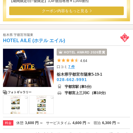
【期間限定/日~金限定】3,4F宿泊専用￥1,000割引
クーポン内容をもっと見る
栃木県 宇都宮市陽東
HOTEL AILE (ホテル エイル)
HOTEL AWARD 2026受賞
5つ星のうち4.5
4.64
口コミ
7 件
栃木県宇都宮市陽東5-19-1
028-662-9991
宇都宮駅 (車5分)
フォトギャラリー
宇都宮上三川IC
(車10分)
休憩
3,600 円 ～
サービスタイム
4,600 円 ～
宿泊
6,300 円 ～
料金