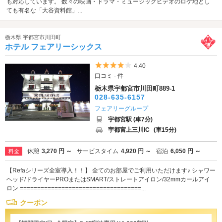
も対応しています。 数々の映画・ドラマ・ミュージックビデオのロケ地とし
ても有名な「大谷資料館」...
栃木県 宇都宮市川田町
ホテル フェアリーシックス
5つ星のうち4
4.40
口コミ - 件
栃木県宇都宮市川田町889-1
028-635-6157
フェアリーグループ
宇都宮駅 (車7分)
宇都宮上三川IC
(車15分)
休憩
3,270 円 ～
サービスタイム
4,920 円 ～
宿泊
6,050 円 ～
料金
【Refaシリーズ全室導入！！】 全てのお部屋でご利用いただけます♪ シャワー
ヘッド/ドライヤーPROまたはSMART/ストレートアイロン/32mmカールアイ
ロン ===================================...
クーポン