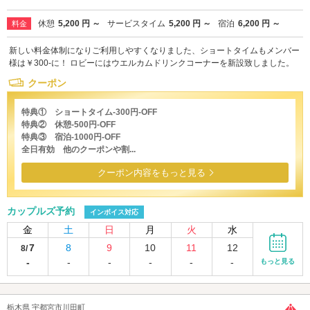
休憩
5,200 円 ～
サービスタイム
5,200 円 ～
宿泊
6,200 円 ～
料金
新しい料金体制になりご利用しやすくなりました、ショートタイムもメンバー
様は￥300-に！ ロビーにはウエルカムドリンクコーナーを新設致しました。
クーポン
特典① ショートタイム-300円-OFF
特典② 休憩-500円-OFF
特典③ 宿泊-1000円-OFF
全日有効 他のクーポンや割...
クーポン内容をもっと見る
カップルズ予約
インボイス対応
金
土
日
月
火
水
7
8
9
10
11
12
8/
-
-
-
-
-
-
もっと見る
栃木県 宇都宮市川田町