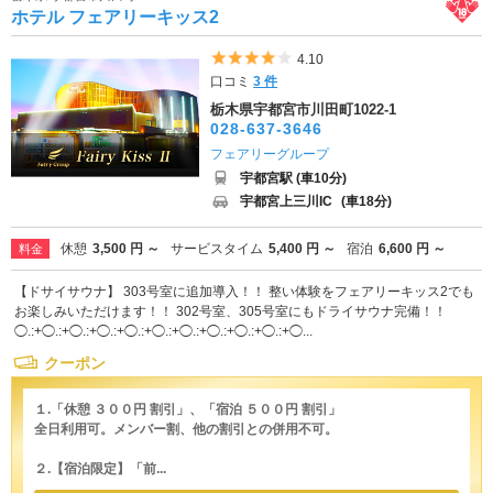
ホテル フェアリーキッス2
5つ星のうち4
4.10
口コミ
3 件
栃木県宇都宮市川田町1022-1
028-637-3646
フェアリーグループ
宇都宮駅 (車10分)
宇都宮上三川IC
(車18分)
休憩
3,500 円 ～
サービスタイム
5,400 円 ～
宿泊
6,600 円 ～
料金
【ドサイサウナ】 303号室に追加導入！！ 整い体験をフェアリーキッス2でも
お楽しみいただけます！！ 302号室、305号室にもドライサウナ完備！！
◯.:+◯.:+◯.:+◯.:+◯.:+◯.:+◯.:+◯.:+◯.:+◯.:+◯...
クーポン
１.「休憩 ３００円 割引」、「宿泊 ５００円 割引」
全日利用可。メンバー割、他の割引との併用不可。
２.【宿泊限定】「前...