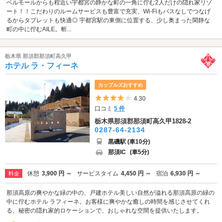
ベルモールからも程近い宇都宮の静かな町の一角に佇む2人だけの隠れ家リゾ
ート！！こだわりのルームサービスも豊富で充実、Wi-Fiもパスなしでつなげ
るからタブレットも快適◎ 宇都宮駅の東側に位置する、少し奥まった閑静な
町の中に佇むAILE。斬...
栃木県 那須郡那須町高久甲
ホテル ラ・フィーネ
カップルズおすすめ
5つ星のうち4
4.30
口コミ
5 件
栃木県那須郡那須町高久甲1828-2
0287-64-2134
黒磯駅 (車10分)
那須IC
(車5分)
休憩
3,900 円 ～
サービスタイム
4,450 円 ～
宿泊
6,930 円 ～
料金
那須高原の爽やかな緑の中の、戸建ホテル美しい自然が溢れる那須高原の緑の
中に佇むホテル ラフィーネ。お客様に爽やかな癒しの時間を感じさせてくれ
る。秘密の隠れ家的ロケーションで、おしゃれな空間を提供いたします。