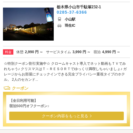
栃木県小山市千駄塚232-1
0285-37-6366
小山駅
羽生IC
休憩
2,990 円 ～
サービスタイム
3,990 円 ～
宿泊
4,990 円 ～
料金
☆特別クーポン割引実施中☆ クロームキャスト導入でネット動画もＴＶでみ
れちゃう♪ クリスマスはＴ－ＲＥＳＯＲＴでゆっくり満喫しちゃいましょ♪ ガ
レージからお部屋にチェックインできる完全プライバシー重視タイプのホテ
ル。 2人のセカンド...
クーポン
【全日利用可能】
宿泊500円オフクーポン♪
クーポン内容をもっと見る