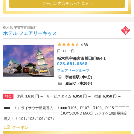
クーポン内容をもっと見る
栃木県 宇都宮市川田町
ホテル フェアリーキッス
5つ星のうち4.5
4.88
口コミ - 件
栃木県宇都宮市川田町864-1
028-651-6868
フェアリーグループ
宇都宮駅 (車8分)
鹿沼IC
(車20分)
休憩
3,630 円 ～
サービスタイム
6,050 円 ～
宿泊
6,050 円 ～
料金
■■■！！ドライサウナ新規導入！！■■■ R106、R107、R108、R115 ￣￣￣￣
￣￣￣￣￣￣￣￣￣￣￣￣￣￣￣ 【JOYSOUND MAX】カラオケ10部屋限定
導入！！ 101 / 103 / 106 / 107 / ...
クーポン