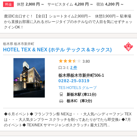
休憩
2,900 円 ～
サービスタイム
4,200 円 ～
宿泊
4,200 円 ～
料金
鹿沼IC出口すぐ！ 【全日】ショートタイム2,900円～ 休憩3,900円～ 駐車場
から直接お部屋に入れるガレージタイプのホテルなので人目を気にせずチェッ
クインOK！
栃木県 栃木市新井町
HOTEL TEX & NEX (ホテル テックス＆ネックス)
5つ星のうち3.5
3.80
口コミ
2 件
栃木県栃木市新井町506-1
0282-25-0319
TES HOTELS グループ
新栃木駅 (車11分)
栃木IC
(車3分)
◆６月イベント◆ フランフラン祭 NEXは・・・大人気ハンディーファン TEX
は・・・大人気タンブラー スクラッチを削ってあたりがでたら即交換♪ ◆7月
のイベント◆ TEX/NEX サマージャンボスクラッチ♪ 最大1万円...