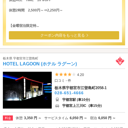
休憩ALL TIME 10％OFF
休憩2時間 2,500円～⇒2,250円～
【金曜宿泊限定特...
クーポン内容をもっと見る
栃木県 宇都宮市江曽島町
HOTEL LAGOON (ホテル ラグーン)
5つ星のうち4
4.20
口コミ - 件
栃木県宇都宮市江曽島町2058-1
028-651-4666
宇都宮駅 (車10分)
宇都宮上三川IC
(車15分)
休憩
3,350 円 ～
サービスタイム
6,050 円 ～
宿泊
6,050 円 ～
料金