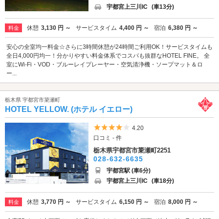
宇都宮上三川IC
(車13分)
休憩
3,130 円 ～
サービスタイム
4,400 円 ～
宿泊
6,380 円 ～
料金
安心の全室均一料金☆さらに3時間休憩が24時間ご利用OK！サービスタイムも
全日4,000円均一！分かりやすい料金体系でコスパも抜群なHOTEL FINE。 全
室にWi-Fi・VOD・ブルーレイプレーヤー・空気清浄機・ソープマット＆ロ
ー...
栃木県 宇都宮市簗瀬町
HOTEL YELLOW. (ホテル イエロー)
5つ星のうち4
4.20
口コミ - 件
栃木県宇都宮市簗瀬町2251
028-632-6635
宇都宮駅 (車6分)
宇都宮上三川IC
(車18分)
休憩
3,770 円 ～
サービスタイム
6,150 円 ～
宿泊
8,000 円 ～
料金