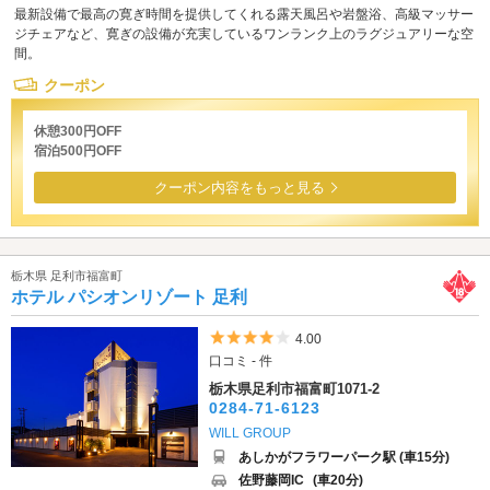
最新設備で最高の寛ぎ時間を提供してくれる露天風呂や岩盤浴、高級マッサー
ジチェアなど、寛ぎの設備が充実しているワンランク上のラグジュアリーな空
間。
クーポン
休憩300円OFF
宿泊500円OFF
クーポン内容をもっと見る
栃木県 足利市福富町
ホテル パシオンリゾート 足利
5つ星のうち4
4.00
口コミ - 件
栃木県足利市福富町1071-2
0284-71-6123
WILL GROUP
あしかがフラワーパーク駅 (車15分)
佐野藤岡IC
(車20分)