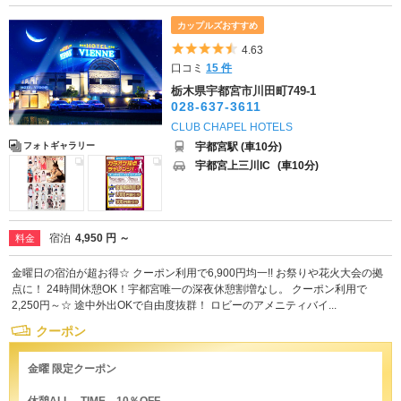
カップルズおすすめ
5つ星のうち4.5
4.63
口コミ
15 件
栃木県宇都宮市川田町749-1
028-637-3611
CLUB CHAPEL HOTELS
宇都宮駅 (車10分)
フォトギャラリー
宇都宮上三川IC
(車10分)
宿泊
4,950 円 ～
料金
金曜日の宿泊が超お得☆ クーポン利用で6,900円均一!! お祭りや花火大会の拠
点に！ 24時間休憩OK！宇都宮唯一の深夜休憩割増なし。 クーポン利用で
2,250円～☆ 途中外出OKで自由度抜群！ ロビーのアメニティバイ...
クーポン
金曜 限定クーポン