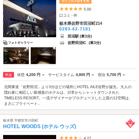
カップルズおすすめ
5つ星のうち5
5.00
口コミ - 件
栃木県佐野市田沼町214
0283-62-7181
田沼駅 (車3分)
佐野田沼IC
(車3分)
フォトギャラリー
休憩
4,200 円 ～
サービスタイム
4,900 円 ～
宿泊
5,700 円 ～
料金
北関東道「佐野田沼」より3分ほどの場所にHOTEL AILE佐野が誕生。大人の
隠れ家に相応しい新感覚のホテルは、日常からシャットダウンされた
TIMELESS RESORT。一流デザイナーがプロデュースした上質の12空間は、
まさにプライベート...
栃木県 宇都宮市川田町
HOTEL WOODS (ホテル ウッズ)
5つ星のうち4
4.27