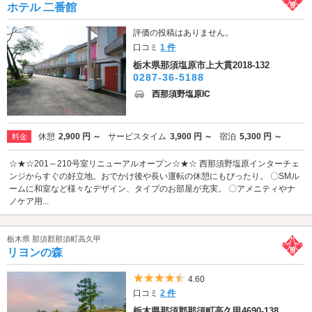
ホテル 二番館
評価の投稿はありません。
口コミ
1 件
栃木県那須塩原市上大貫2018-132
0287-36-5188
西那須野塩原IC
休憩
2,900 円 ～
サービスタイム
3,900 円 ～
宿泊
5,300 円 ～
料金
☆★☆201～210号室リニューアルオープン☆★☆ 西那須野塩原インターチェ
ンジからすぐの好立地。おでかけ後や長い運転の休憩にもぴったり。 〇SMル
ームに和室など様々なデザイン、タイプのお部屋が充実。 〇アメニティやナ
ノケア用...
栃木県 那須郡那須町高久甲
リヨンの森
5つ星のうち4.5
4.60
口コミ
2 件
栃木県那須郡那須町高久甲4690-138