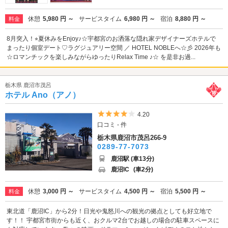
休憩
5,980 円 ～
サービスタイム
6,980 円 ～
宿泊
8,880 円 ～
料金
8月突入！⭐︎夏休みをEnjoy♪☆宇都宮のお洒落な隠れ家デザイナーズホテルで
まったり個室デート♡ラグジュアリー空間 ／ HOTEL NOBLEへ☆彡 2026年も
☆ロマンチックを楽しみながらゆったりRelax Time ♪☆ を是非お過...
栃木県 鹿沼市茂呂
ホテル Ano（アノ）
5つ星のうち4
4.20
口コミ - 件
栃木県鹿沼市茂呂266-9
0289-77-7073
鹿沼駅 (車13分)
鹿沼IC
(車2分)
休憩
3,000 円 ～
サービスタイム
4,500 円 ～
宿泊
5,500 円 ～
料金
東北道「鹿沼IC」から2分！日光や鬼怒川への観光の拠点としても好立地で
す！！ 宇都宮市街からも近く、おクルマ2台でお越しの場合の駐車スペースに