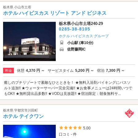
栃木県 小山市土塔
ホテル ハイビスカス リゾート アンド ビジネス
栃木県小山市土塔240-29
0285-38-8105
ホテル ハイビスカス グループ
小山駅 (車10分)
佐野藤岡IC
休憩
4,370 円 ～
サービスタイム
5,200 円 ～
宿泊
7,300 円 ～
料金
癒しのプチリゾートで素敵なひとときを！ ★無料入浴剤バイキングにバスソ
ルト追加!! ★ウォーターサーバー完全完備!! ★お食事メニューは24時間いつで
もOK!! ★無料貸出品多数!! ★VODは見放題!! ★宿泊限定：朝食無料サ...
栃木県 宇都宮市川田町
ホテル テイクワン
5つ星のうち5
5.00
口コミ - 件