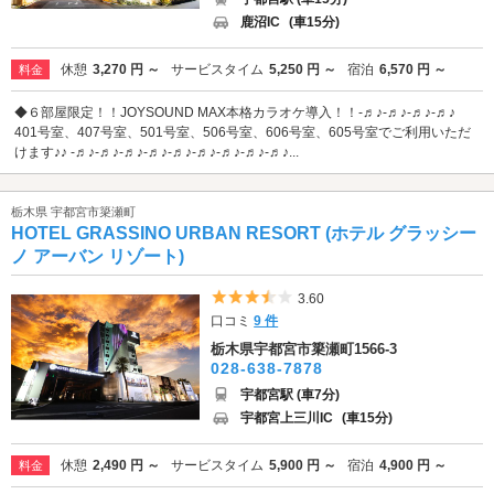
鹿沼IC
(車15分)
休憩
3,270 円 ～
サービスタイム
5,250 円 ～
宿泊
6,570 円 ～
料金
◆６部屋限定！！JOYSOUND MAX本格カラオケ導入！！-♬♪-♬♪-♬♪-♬♪
401号室、407号室、501号室、506号室、606号室、605号室でご利用いただ
けます♪♪ -♬♪-♬♪-♬♪-♬♪-♬♪-♬♪-♬♪-♬♪-♬♪...
栃木県 宇都宮市簗瀬町
HOTEL GRASSINO URBAN RESORT (ホテル グラッシー
ノ アーバン リゾート)
5つ星のうち3.5
3.60
口コミ
9 件
栃木県宇都宮市簗瀬町1566-3
028-638-7878
宇都宮駅 (車7分)
宇都宮上三川IC
(車15分)
休憩
2,490 円 ～
サービスタイム
5,900 円 ～
宿泊
4,900 円 ～
料金