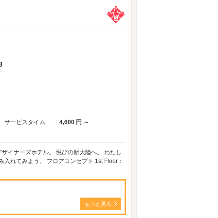
8
サービスタイム
4,600 円 ～
室のデザイナーズホテル。 悦びの新大陸へ。 わたし
てみよう。 フロアコンセプト 1st Floor：
もっと見る