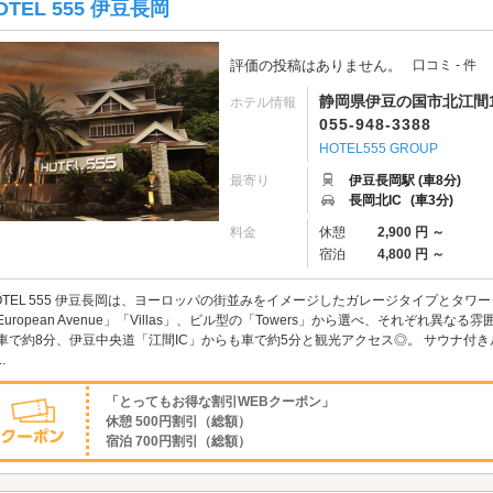
OTEL 555 伊豆長岡
評価の投稿はありません。
口コミ - 件
静岡県伊豆の国市北江間1
ホテル情報
055-948-3388
HOTEL555 GROUP
最寄り
伊豆長岡駅 (車8分)
長岡北IC
(車3分)
料金
休憩
2,900 円 ～
宿泊
4,800 円 ～
OTEL 555 伊豆長岡は、ヨーロッパの街並みをイメージしたガレージタイプとタワ
European Avenue」「Villas」、ビル型の「Towers」から選べ、それぞれ
車で約8分、伊豆中央道「江間IC」からも車で約5分と観光アクセス◎。 サウナ付
.
「とってもお得な割引WEBクーポン」
休憩 500円割引（総額）
宿泊 700円割引（総額）