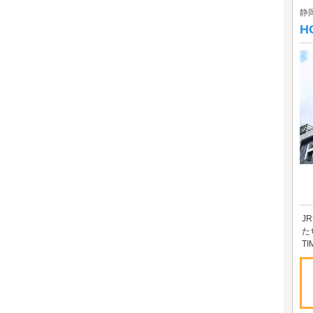
静
H
J
た
TI