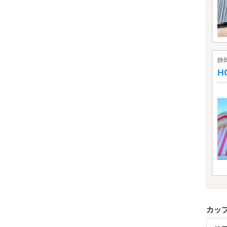
静
H
カッ