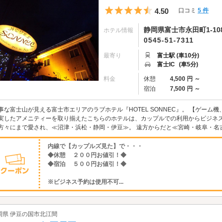
5つ星のうち4.5
4.50
口コミ
5 件
静岡県富士市永田町1-108
ホテル情報
0545-51-7311
最寄り
富士駅 (車10分)
富士IC
(車5分)
料金
休憩
4,500 円 ～
宿泊
7,500 円 ～
事な富士山が見える富士市エリアのラブホテル『HOTEL SONNEC』。 【ゲーム
実したアメニティーを取り揃えたこちらのホテルは、カップルでの利用からビジネス
方々にまで愛され、≪沼津・浜松・静岡・伊豆≫。 遠方からだと≪宮崎・岐阜・名
内線で【カップルズ見た】で・・・
◆休憩 ２００円お値引！◆
◆宿泊 ５００円お値引！◆
※ビジネス予約は使用不可...
岡県 伊豆の国市北江間