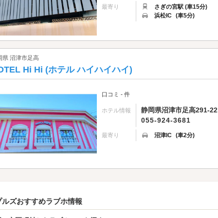
最寄り
さぎの宮駅 (車15分)
浜松IC
(車5分)
岡県 沼津市足高
OTEL Hi Hi (ホテル ハイハイハイ)
口コミ - 件
静岡県沼津市足高291-22
ホテル情報
055-924-3681
最寄り
沼津IC
(車2分)
プルズおすすめラブホ情報