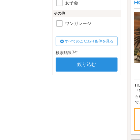
H
女子会
その他
ワンガレージ
すべてのこだわり条件を見る
7
検索結果
件
H
「
ら
で..