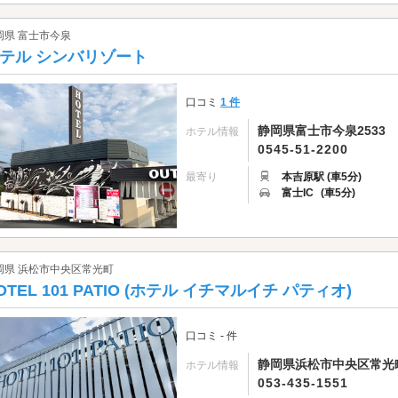
岡県 富士市今泉
テル シンバリゾート
口コミ
1 件
静岡県富士市今泉2533
ホテル情報
0545-51-2200
最寄り
本吉原駅 (車5分)
富士IC
(車5分)
岡県 浜松市中央区常光町
OTEL 101 PATIO (ホテル イチマルイチ パティオ)
口コミ - 件
静岡県浜松市中央区常光町1
ホテル情報
053-435-1551