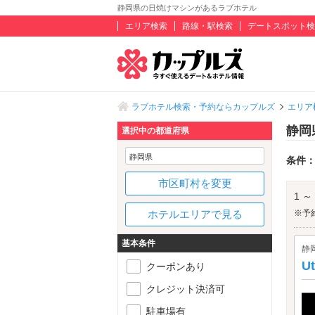
静岡県の日焼けマシンがあるラブホテル
エリア検索
路線・駅検索
デートスポット検
ラブホテル検索・予約ならカップルズ
エリア
静岡
選択中の都道府県
静岡県
条件
市区町村を変更
1 ～
ホテルエリアで見る
※予
基本条件
静
U
クーポンあり
クレジット決済可
駐車場有