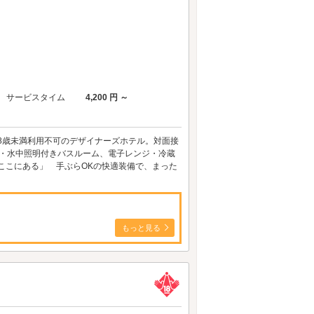
サービスタイム
4,200 円 ～
専用＆18歳未満利用不可のデザイナーズホテル。対面接
V・水中照明付きバスルーム、電子レンジ・冷蔵
、ここにある」 手ぶらOKの快適装備で、まった
もっと見る