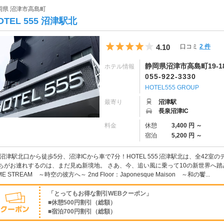
岡県 沼津市高島町
OTEL 555 沼津駅北
5つ星のうち4
4.10
口コミ
2 件
静岡県沼津市高島町19-1
ホテル情報
055-922-3330
HOTEL555 GROUP
最寄り
沼津駅
長泉沼津IC
料金
休憩
3,400 円 ～
宿泊
5,200 円 ～
R沼津駅北口から徒歩5分、沼津ICから車で7分！HOTEL 555 沼津駅北は、全42
ちがお連れするのは、まだ見ぬ新境地。 さあ、今、追い風に乗って10の新世界へ踏み入れ
ME STREAM ～時空の彼方へ～ 2nd Floor：Japonesque Maison ～和の饗...
「とってもお得な割引WEBクーポン」
■休憩500円割引（総額）
■宿泊700円割引（総額）