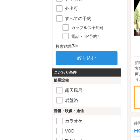
外出可
すべての予約
カップルズ予約可
電話・HP予約可
7
検索結果
件
沼
客
こだわり条件
庫
り＆
部屋設備
露天風呂
岩盤浴
音響・映像・通信
カラオケ
静
H
VOD