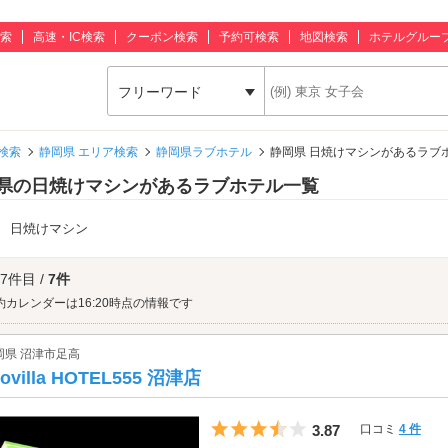
索
高速・IC検索
クーポン検索
予約可検索
地図検索
ホテルグルー
フリーワード
検索
静岡県 エリア検索
静岡県ラブホテル
静岡県 日焼けマシンがあるラブ
県の日焼けマシンがあるラブホテル一覧
：
日焼けマシン
 7件目 /
7件
約カレンダーは16:20時点の情報です
岡県 沼津市足高
tovilla HOTEL555 沼津店
5つ星のうち3.5
3.87
口コミ
4 件