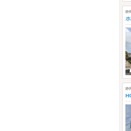
静
ホ
静
H