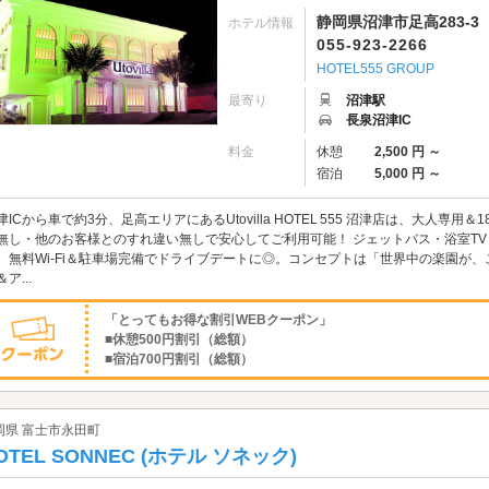
静岡県沼津市足高283-3
ホテル情報
055-923-2266
HOTEL555 GROUP
最寄り
沼津駅
長泉沼津IC
料金
休憩
2,500 円 ～
宿泊
5,000 円 ～
津ICから車で約3分、足高エリアにあるUtovilla HOTEL 555 沼津店は、大人
無し・他のお客様とのすれ違い無しで安心してご利用可能！ ジェットバス・浴室T
、無料Wi‑Fi＆駐車場完備でドライブデートに◎。コンセプトは「世界中の楽園が
ア...
「とってもお得な割引WEBクーポン」
■休憩500円割引（総額）
■宿泊700円割引（総額）
岡県 富士市永田町
OTEL SONNEC (ホテル ソネック)