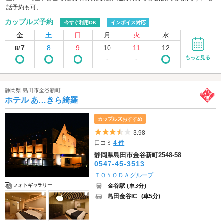
話予約も可。 ...
カップルズ予約
今すぐ利用OK
インボイス対応
金
土
日
月
火
水
7
8
9
10
11
12
8/
-
-
もっと見る
静岡県 島田市金谷新町
ホテル あ…きら綺羅
カップルズおすすめ
5つ星のうち3.5
3.98
口コミ
4 件
静岡県島田市金谷新町2548-58
0547-45-3513
ＴＯＹＯＤＡグループ
金谷駅 (車3分)
フォトギャラリー
島田金谷IC
(車5分)