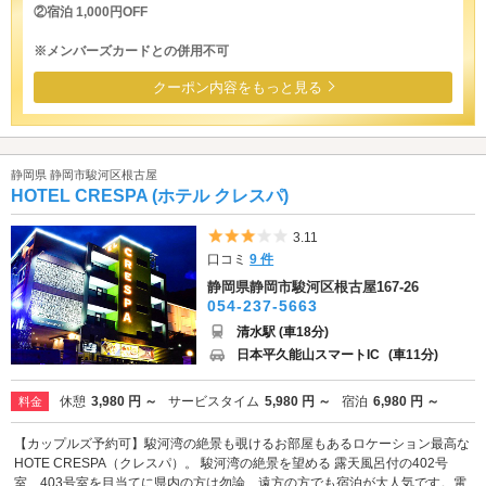
②宿泊 1,000円OFF
※メンバーズカードとの併用不可
クーポン内容をもっと見る
静岡県 静岡市駿河区根古屋
HOTEL CRESPA (ホテル クレスパ)
5つ星のうち3
3.11
口コミ
9 件
静岡県静岡市駿河区根古屋167-26
054-237-5663
清水駅 (車18分)
日本平久能山スマートIC
(車11分)
休憩
3,980 円 ～
サービスタイム
5,980 円 ～
宿泊
6,980 円 ～
料金
【カップルズ予約可】駿河湾の絶景も覗けるお部屋もあるロケーション最高な
HOTE CRESPA（クレスパ）。 駿河湾の絶景を望める 露天風呂付の402号
室、403号室を目当てに県内の方は勿論、遠方の方でも宿泊が大人気です。電