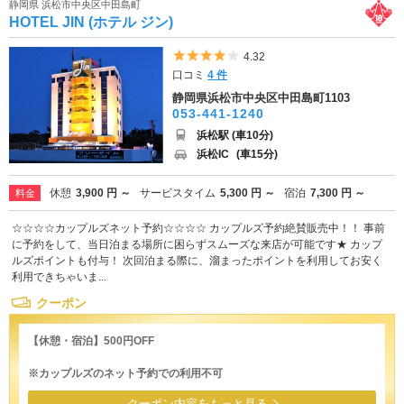
静岡県 浜松市中央区中田島町
HOTEL JIN (ホテル ジン)
5つ星のうち4
4.32
口コミ
4 件
静岡県浜松市中央区中田島町1103
053-441-1240
浜松駅 (車10分)
浜松IC
(車15分)
休憩
3,900 円 ～
サービスタイム
5,300 円 ～
宿泊
7,300 円 ～
料金
☆☆☆☆カップルズネット予約☆☆☆☆ カップルズ予約絶賛販売中！！ 事前
に予約をして、当日泊まる場所に困らずスムーズな来店が可能です★ カップ
ルズポイントも付与！ 次回泊まる際に、溜まったポイントを利用してお安く
利用できちゃいま...
クーポン
【休憩・宿泊】500円OFF
※カップルズのネット予約での利用不可
クーポン内容をもっと見る