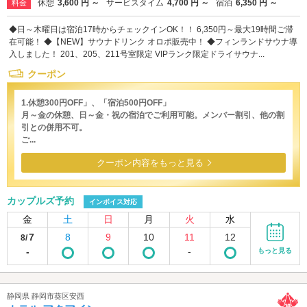
休憩
3,600 円 ～
サービスタイム
4,700 円 ～
宿泊
6,350 円 ～
料金
◆日～木曜日は宿泊17時からチェックインOK！！ 6,350円～最大19時間ご滞
在可能！ ◆【NEW】サウナドリンク オロポ販売中！ ◆フィンランドサウナ導
入しました！ 201、205、211号室限定 VIPランク限定ドライサウナ...
クーポン
1.休憩300円OFF」、「宿泊500円OFF」
月～金の休憩、日～金・祝の宿泊でご利用可能。メンバー割引、他の割
引との併用不可。
ご...
クーポン内容をもっと見る
カップルズ予約
インボイス対応
金
土
日
月
火
水
7
8
9
10
11
12
8/
-
-
もっと見る
静岡県 静岡市葵区安西