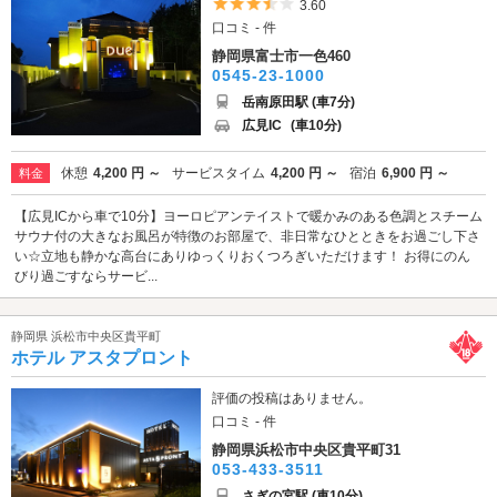
5つ星のうち3.5
3.60
口コミ - 件
静岡県富士市一色460
0545-23-1000
岳南原田駅 (車7分)
広見IC
(車10分)
休憩
4,200 円 ～
サービスタイム
4,200 円 ～
宿泊
6,900 円 ～
料金
【広見ICから車で10分】ヨーロピアンテイストで暖かみのある色調とスチーム
サウナ付の大きなお風呂が特徴のお部屋で、非日常なひとときをお過ごし下さ
い☆立地も静かな高台にありゆっくりおくつろぎいただけます！ お得にのん
びり過ごすならサービ...
静岡県 浜松市中央区貴平町
ホテル アスタプロント
評価の投稿はありません。
口コミ - 件
静岡県浜松市中央区貴平町31
053-433-3511
さぎの宮駅 (車10分)