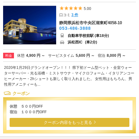
5つ星のうち5
5.00
口コミ
3 件
静岡県浜松市中央区湖東町4058-10
053-486-3888
自動車学校前駅 (車18分)
浜松西IC
(車2分)
休憩
4,900 円 ～
サービスタイム
5,600 円 ～
宿泊
8,000 円 ～
料金
2020年1月29日グランドオープン！！！ 県下初ドーム型ベット・全室ウォー
ターサーバー・光る浴槽・ミストサウナ・マイクロフォーム・イタリアンコー
ヒーメーカー・2hショートも新しく取り入れました。 女性用はもちろん、男
性用アメニティーも...
クーポン
休憩 ５００円OFF
宿泊 １０００円OFF
クーポン内容をもっと見る