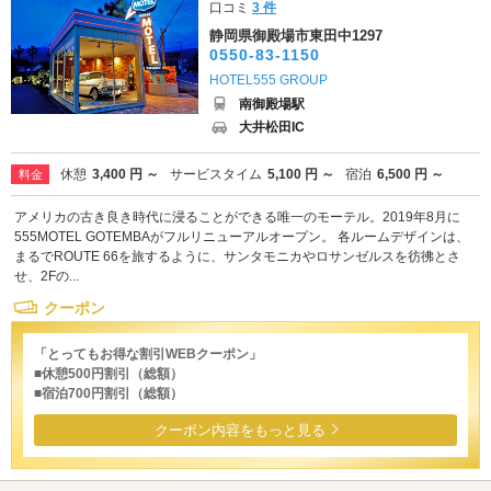
口コミ
3 件
静岡県御殿場市東田中1297
0550-83-1150
HOTEL555 GROUP
南御殿場駅
大井松田IC
休憩
3,400 円 ～
サービスタイム
5,100 円 ～
宿泊
6,500 円 ～
料金
アメリカの古き良き時代に浸ることができる唯一のモーテル。2019年8月に
555MOTEL GOTEMBAがフルリニューアルオープン。 各ルームデザインは、
まるでROUTE 66を旅するように、サンタモニカやロサンゼルスを彷彿とさ
せ、2Fの...
クーポン
「とってもお得な割引WEBクーポン」
■休憩500円割引（総額）
■宿泊700円割引（総額）
クーポン内容をもっと見る