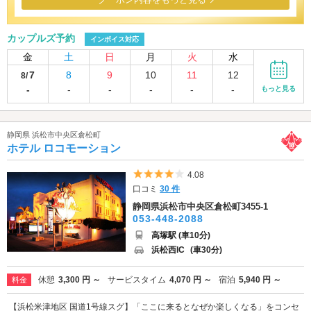
カップルズ予約
インボイス対応
金
土
日
月
火
水
7
8
9
10
11
12
8/
-
-
-
-
-
-
もっと見る
静岡県 浜松市中央区倉松町
ホテル ロコモーション
5つ星のうち4
4.08
口コミ
30 件
静岡県浜松市中央区倉松町3455-1
053-448-2088
高塚駅 (車10分)
浜松西IC
(車30分)
休憩
3,300 円 ～
サービスタイム
4,070 円 ～
宿泊
5,940 円 ～
料金
【浜松米津地区 国道1号線スグ】「ここに来るとなぜか楽しくなる」をコンセ