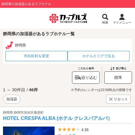
静岡県の加湿器があるラブホテル
検索
マイメニュー
静岡県の加湿器があるラブホテル一覧
静岡県
市区町村を変更
ホテルエリアで見る
こだわり条件
並び替え
絞り込む
標準
1 ～ 30件目 /
46件
※予約カレンダーは22:50時点の情報です
加湿器
リセット
静岡県 静岡市清水区庵原町
HOTEL CRESPA ALBA (ホテル クレスパアルバ）
5つ星のうち4
4.38