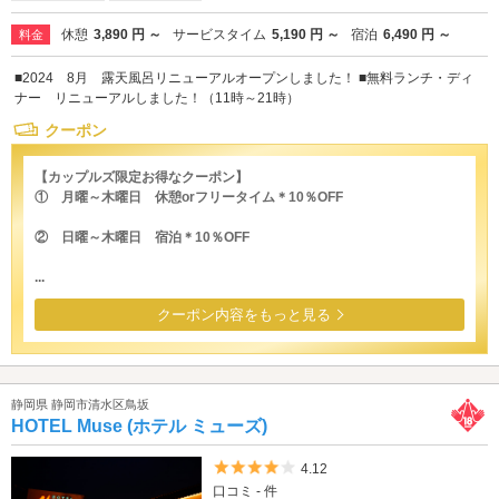
休憩
3,890 円 ～
サービスタイム
5,190 円 ～
宿泊
6,490 円 ～
料金
■2024 8月 露天風呂リニューアルオープンしました！ ■無料ランチ・ディ
ナー リニューアルしました！（11時～21時）
クーポン
【カップルズ限定お得なクーポン】
① 月曜～木曜日 休憩orフリータイム＊10％OFF
② 日曜～木曜日 宿泊＊10％OFF
...
クーポン内容をもっと見る
静岡県 静岡市清水区鳥坂
HOTEL Muse (ホテル ミューズ)
5つ星のうち4
4.12
口コミ - 件