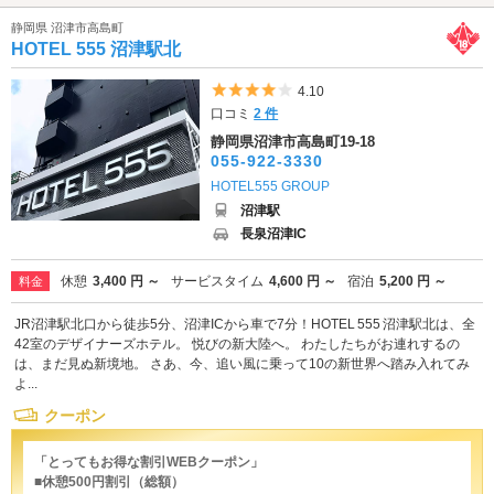
静岡県 沼津市高島町
HOTEL 555 沼津駅北
5つ星のうち4
4.10
口コミ
2 件
静岡県沼津市高島町19-18
055-922-3330
HOTEL555 GROUP
沼津駅
長泉沼津IC
休憩
3,400 円 ～
サービスタイム
4,600 円 ～
宿泊
5,200 円 ～
料金
JR沼津駅北口から徒歩5分、沼津ICから車で7分！HOTEL 555 沼津駅北は、全
42室のデザイナーズホテル。 悦びの新大陸へ。 わたしたちがお連れするの
は、まだ見ぬ新境地。 さあ、今、追い風に乗って10の新世界へ踏み入れてみ
よ...
クーポン
「とってもお得な割引WEBクーポン」
■休憩500円割引（総額）