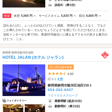
浜松IC
(車3分)
休憩
5,060 円 ～
サービスタイム
5,830 円 ～
宿泊
8,800 円 ～
料金
訪れるたびに、ふっと心がほどけていく感覚。 背伸びすることなく、でもど
こか満たされている— そんな“ちょうどよさ”を感じていただけるひとときを。
浜松インターから車で3分。県道65号線沿いに構えるアクセスの良さも魅力の
ひとつ。 二人...
静岡県 静岡市駿河区池田
HOTEL JALAN (ホテル ジャラン)
カップルズおすすめ
5つ星のうち4.5
4.60
口コミ
4 件
静岡県静岡市駿河区池田150-1
054-263-6437
ＴＯＹＯＤＡグループ
東静岡駅 (徒歩10分)
フォトギャラリー
新静岡IC
(車15分)