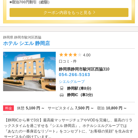
■宿泊700円割引（総額）
クーポン内容をもっと見る
静岡県 静岡市駿河区西脇
ホテル シエル 静岡店
5つ星のうち4
4.00
口コミ - 件
静岡県静岡市駿河区西脇310
054-266-5163
シエルグループ
静岡駅 (車8分)
静岡IC
(車3分)
休憩
5,100 円 ～
サービスタイム
7,500 円 ～
宿泊
10,800 円 ～
料金
【静岡ICから車で3分】最高級マッサージチェアやVODを完備し、最高のリラ
ックスタイムを過ごすせる『シエル 静岡店』。ホテルシエルグループでは
『あなたの一番身近なリゾート』をコンセプトに、“お客様の笑顔” を生み出す
サービスを心掛けています...