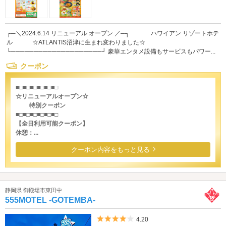
┌─＼2024.6.14 リニューアル オープン ／─┐ ハワイアン リゾートホテ
ル ☆ATLANTIS沼津に生まれ変わりました☆
└────────────────────┘ 豪華エンタメ設備もサービスもパワー...
クーポン
■□■□■□■□■□■□
☆リニューアルオープン☆
特別クーポン
■□■□■□■□■□■□
【全日利用可能クーポン】
休憩：...
クーポン内容をもっと見る
静岡県 御殿場市東田中
555MOTEL -GOTEMBA-
5つ星のうち4
4.20