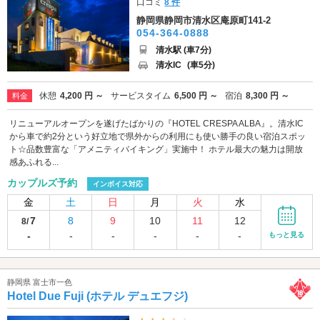
口コミ
8 件
静岡県静岡市清水区庵原町141-2
054-364-0888
清水駅 (車7分)
清水IC
(車5分)
休憩
4,200 円 ～
サービスタイム
6,500 円 ～
宿泊
8,300 円 ～
料金
リニューアルオープンを遂げたばかりの『HOTEL CRESPA ALBA』。清水IC
から車で約2分という好立地で県外からの利用にも使い勝手の良い宿泊スポッ
ト☆品数豊富な「アメニティバイキング」実施中！ ホテル最大の魅力は開放
感あふれる...
カップルズ予約
インボイス対応
金
土
日
月
火
水
7
8
9
10
11
12
8/
-
-
-
-
-
-
もっと見る
静岡県 富士市一色
Hotel Due Fuji (ホテル デュエフジ)