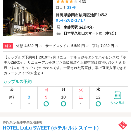
5つ星のうち4
4.33
口コミ
28 件
静岡県静岡市駿河区池田145-2
054-262-1717
東静岡駅 (徒歩9分)
日本平久能山スマートIC
(車9分)
休憩
4,580 円 ～
サービスタイム
5,580 円 ～
宿泊
7,980 円 ～
料金
【カップルズ予約可】2019年7月リニューアル☆彡モダンでハイセンスな『ホ
テルZERO』。リニューアルを遂げた高級感漂う上質空間は特別なひとときを
過ごすのにうってつけのホテルです。一新された客室は、車で直接入庫できる
ガレージタイプの7室と3...
カップルズ予約
金
土
日
月
火
水
7
8
9
10
11
12
8/
-
-
-
もっと見る
静岡県 浜松市中央区湖東町
HOTEL LuLu SWEET (ホテル ルル スイート)