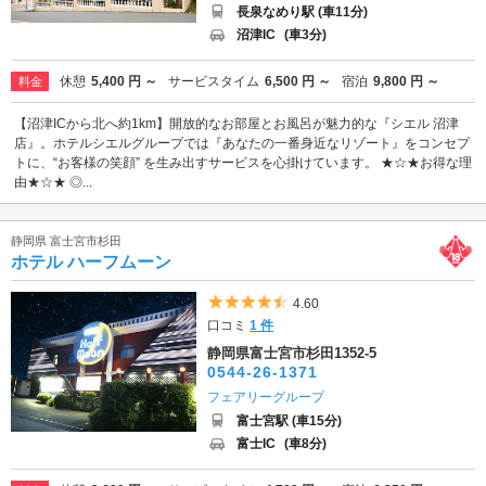
長泉なめり駅 (車11分)
沼津IC
(車3分)
休憩
5,400 円 ～
サービスタイム
6,500 円 ～
宿泊
9,800 円 ～
料金
【沼津ICから北へ約1km】開放的なお部屋とお風呂が魅力的な『シエル 沼津
店』。ホテルシエルグループでは『あなたの一番身近なリゾート』をコンセプ
トに、“お客様の笑顔” を生み出すサービスを心掛けています。 ★☆★お得な理
由★☆★ ◎...
静岡県 富士宮市杉田
ホテル ハーフムーン
5つ星のうち4.5
4.60
口コミ
1 件
静岡県富士宮市杉田1352-5
0544-26-1371
フェアリーグループ
富士宮駅 (車15分)
富士IC
(車8分)