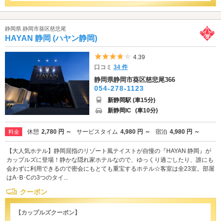
静岡県 静岡市葵区慈悲尾
HAYAN 静岡 (ハヤン静岡)
5つ星のうち4
4.39
口コミ
34 件
静岡県静岡市葵区慈悲尾366
054-278-1123
新静岡駅 (車15分)
新静岡IC
(車10分)
休憩
2,780 円 ～
サービスタイム
4,980 円 ～
宿泊
4,980 円 ～
料金
【大人気ホテル】静岡屈指のリゾート風テイストが自慢の『HAYAN 静岡』が
カップルズに登場！静かな隠れ家ホテルなので、ゆっくり過ごしたり、誰にも
会わずに利用できるので密会にもとても重宝するホテル☆客室は全23室。部屋
はA･B･Cの3つのタイ...
クーポン
【カップルズクーポン】