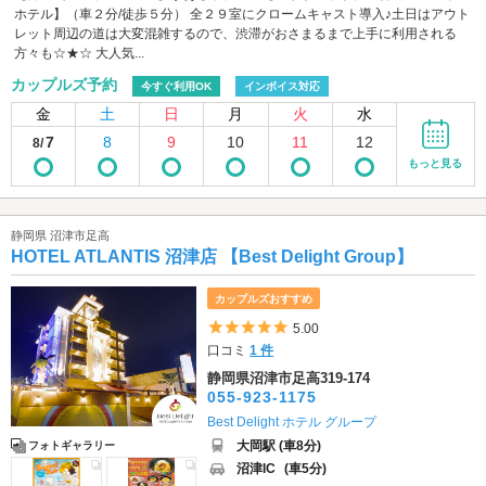
ホテル】（車２分/徒歩５分） 全２９室にクロームキャスト導入♪土日はアウト
レット周辺の道は大変混雑するので、渋滞がおさまるまで上手に利用される
方々も☆★☆ 大人気...
カップルズ予約
今すぐ利用OK
インボイス対応
金
土
日
月
火
水
7
8
9
10
11
12
8/
もっと見る
静岡県 沼津市足高
HOTEL ATLANTIS 沼津店 【Best Delight Group】
カップルズおすすめ
5つ星のうち5
5.00
口コミ
1 件
静岡県沼津市足高319-174
055-923-1175
Best Delight ホテル グループ
大岡駅 (車8分)
フォトギャラリー
沼津IC
(車5分)