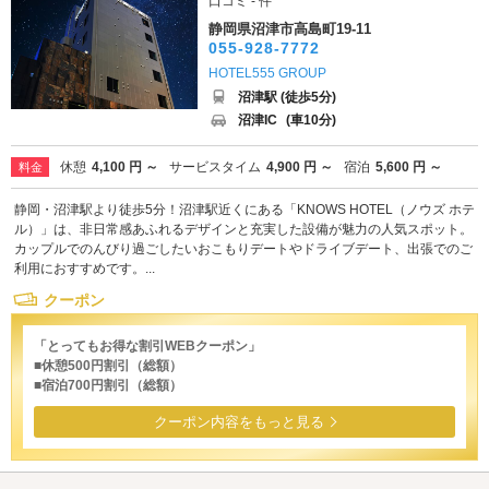
口コミ - 件
静岡県沼津市高島町19-11
055-928-7772
HOTEL555 GROUP
沼津駅 (徒歩5分)
沼津IC
(車10分)
休憩
4,100 円 ～
サービスタイム
4,900 円 ～
宿泊
5,600 円 ～
料金
静岡・沼津駅より徒歩5分！沼津駅近くにある「KNOWS HOTEL（ノウズ ホテ
ル）」は、非日常感あふれるデザインと充実した設備が魅力の人気スポット。
カップルでのんびり過ごしたいおこもりデートやドライブデート、出張でのご
利用におすすめです。...
クーポン
「とってもお得な割引WEBクーポン」
■休憩500円割引（総額）
■宿泊700円割引（総額）
クーポン内容をもっと見る