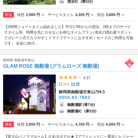
清水IC
(車5分)
休憩
2,900 円 ～
サービスタイム
4,300 円 ～
宿泊
5,800 円 ～
料金
【2時間ショートタイム始めました】平日17時からの宿泊、2時までのサービ
スタイム等、時間を気にさせないお得なタイムプラン♪清水の隠れ家スポット
でガレージ式で入りやすくドライブデートにおすすめ！カードのご利用も可能
です。 全室にWi-F...
静岡県 御殿場市東山
GLAM ROSE 御殿場 (グラムローズ 御殿場)
5つ星のうち4
4.37
口コミ
19 件
静岡県御殿場市東山794-5
0550-82-7883
御殿場駅 (車7分)
御殿場IC
(車5分)
休憩
2,900 円 ～
サービスタイム
4,700 円 ～
宿泊
6,900 円 ～
料金
【富士山パノラマルーム】があるホテル★【アウトレットに一番近いレジャー