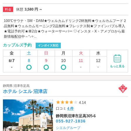
休憩
3,580 円 ～
料金
100℃サウナ・SM・DAM★ウェルカムドリンク2杯無料★ウェルカムフード２
品無料★ウェルカムモーニング2品無料★フレックス制★ファインバブル導入
★電話予約可★車2台★ウォーターサーバー ♡インスタ・X・アメブロから最
新情報配信中～°˖✧...
カップルズ予約
インボイス対応
金
土
日
月
火
水
7
8
9
10
11
12
8/
-
-
-
もっと見る
静岡県 沼津市足高
ホテル シエル 沼津店
5つ星のうち4
4.14
口コミ
4 件
静岡県沼津市足高305-6
055-927-1836
シエルグループ