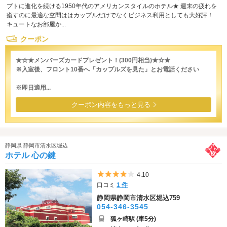
プトに進化を続ける1950年代のアメリカンスタイルのホテル★ 週末の疲れを
癒すのに最適な空間ははカップルだけでなくビジネス利用としても大好評！
キュートなお部屋か...
クーポン
★☆★メンバーズカードプレゼント！(300円相当)★☆★
※入室後、フロント10番へ「カップルズを見た」とお電話ください
※即日適用...
クーポン内容をもっと見る
静岡県 静岡市清水区堀込
ホテル 心の鍵
5つ星のうち4
4.10
口コミ
1 件
静岡県静岡市清水区堀込759
054-346-3545
狐ヶ崎駅 (車5分)