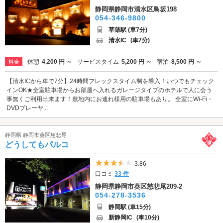
静岡県静岡市清水区鳥坂198
054-346-9800
草薙駅 (車7分)
清水IC
(車7分)
休憩
4,200 円 ～
サービスタイム
5,200 円 ～
宿泊
8,500 円 ～
料金
【清水ICから車で7分】24時間フレックスタイム制を導入！いつでもチェック
インOK★全室駐車場からお部屋へ入れるガレージタイプのホテルで人に会う
事無くご利用出来ます！敷地内にお連れ様用の駐車場もあり。 全室にWi-Fi・
DVDプレーヤ...
静岡県 静岡市葵区慈悲尾
どうしてもパルコ
5つ星のうち3.5
3.86
口コミ
33 件
静岡県静岡市葵区慈悲尾209-2
054-278-3536
静岡駅 (車15分)
新静岡IC
(車10分)