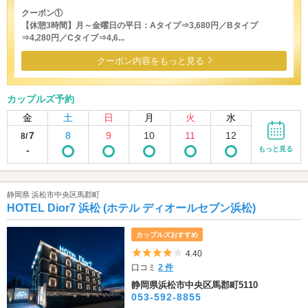
クーポン①
【休憩3時間】月～金曜日の平日：Aタイプ⇒3,680円／Bタイプ
⇒4,280円／Cタイプ⇒4,6...
クーポン内容をもっと見る
カップルズ予約
金
土
日
月
火
水
7
8
9
10
11
12
8/
-
もっと見る
静岡県 浜松市中央区馬郡町
HOTEL Dior7 浜松 (ホテル ディオールセブン浜松)
カップルズおすすめ
5つ星のうち4
4.40
口コミ
2 件
静岡県浜松市中央区馬郡町5110
053-592-8855