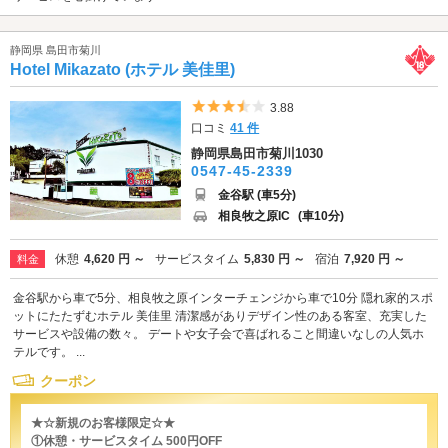
静岡県 島田市菊川
Hotel Mikazato (ホテル 美佳里)
5つ星のうち3.5
3.88
口コミ
41 件
静岡県島田市菊川1030
0547-45-2339
金谷駅 (車5分)
相良牧之原IC
(車10分)
休憩
4,620 円 ～
サービスタイム
5,830 円 ～
宿泊
7,920 円 ～
料金
金谷駅から車で5分、相良牧之原インターチェンジから車で10分 隠れ家的スポ
ットにたたずむホテル 美佳里 清潔感がありデザイン性のある客室、充実した
サービスや設備の数々。 デートや女子会で喜ばれること間違いなしの人気ホ
テルです。 ...
クーポン
★☆新規のお客様限定☆★
①休憩・サービスタイム 500円OFF