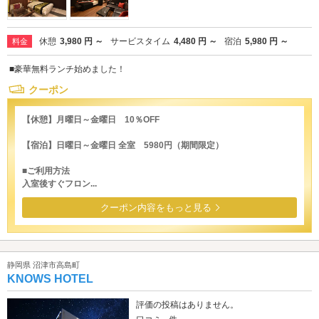
休憩
3,980 円 ～
サービスタイム
4,480 円 ～
宿泊
5,980 円 ～
料金
■豪華無料ランチ始めました！
クーポン
【休憩】月曜日～金曜日 10％OFF
【宿泊】日曜日～金曜日 全室 5980円（期間限定）
■ご利用方法
入室後すぐフロン...
クーポン内容をもっと見る
静岡県 沼津市高島町
KNOWS HOTEL
評価の投稿はありません。