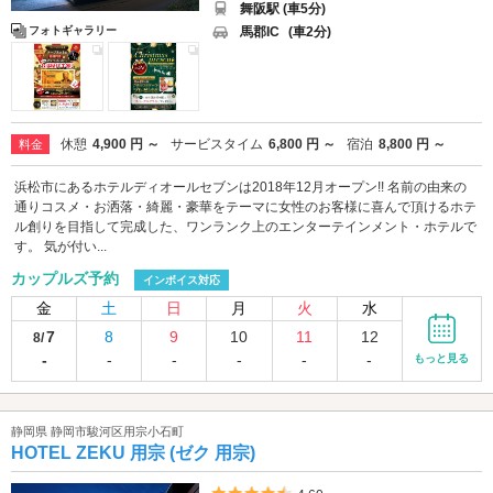
舞阪駅 (車5分)
馬郡IC
(車2分)
フォトギャラリー
休憩
4,900 円 ～
サービスタイム
6,800 円 ～
宿泊
8,800 円 ～
料金
浜松市にあるホテルディオールセブンは2018年12月オープン!! 名前の由来の
通りコスメ・お洒落・綺麗・豪華をテーマに女性のお客様に喜んで頂けるホテ
ル創りを目指して完成した、ワンランク上のエンターテインメント・ホテルで
す。 気が付い...
カップルズ予約
インボイス対応
金
土
日
月
火
水
7
8
9
10
11
12
8/
-
-
-
-
-
-
もっと見る
静岡県 静岡市駿河区用宗小石町
HOTEL ZEKU 用宗 (ゼク 用宗)