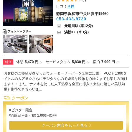
5つ星のうち4.5
4.61
口コミ
9 件
静岡県浜松市中央区貴平町460
053-433-9720
天竜川駅 (車12分)
フォトギャラリー
浜松IC
(車3分)
休憩
5,470 円 ～
サービスタイム
5,830 円 ～
宿泊
7,990 円 ～
料金
お客様のご要望が多かったウォーターサーバーを全室に設置！ VODも1300タ
イトルの大容量☆さらにデジタルなので綺麗な映像を心ゆくまでお楽しみ頂け
ます！！ また、ナノ水を使った人工温泉を全室に導入！女性に嬉しい美肌効
果も期待できちゃいま...
クーポン
■ビジター限定
宿泊(日～金・祝) 1,000円OFF
クーポン内容をもっと見る