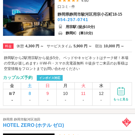
5つ星のうち4.5
4.60
口コミ - 件
静岡県静岡市駿河区用宗小石町18-15
054-257-0741
用宗駅 (徒歩10分)
静岡IC
(車10分)
休憩
4,300 円 ～
サービスタイム
5,900 円 ～
宿泊
10,000 円 ～
料金
静岡駅から2駅用宗駅から徒歩5分。 ベッドやキャビネットはチーク材！本場
の空気が楽しめます♪ ※Wi-Fi・スマホ充電器無料 ※徒歩でご来店のお客様は
空室情報をフロントまでお問い合わせください
カップルズ予約
インボイス対応
金
土
日
月
火
水
7
8
9
10
11
12
8/
-
-
-
-
-
-
もっと見る
静岡県 静岡市駿河区池田
HOTEL ZERO (ホテル ゼロ)