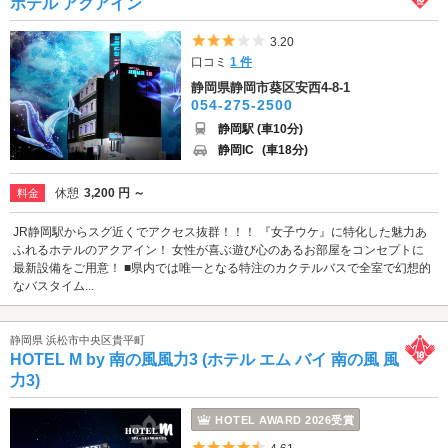
ホテル アクアイン
5つ星のうち3
3.20
口コミ
1 件
静岡県静岡市葵区安西4-8-1
054-275-2500
静岡駅 (車10分)
静岡IC
(車18分)
休憩
3,200 円 ～
料金
JR静岡駅からスグ近くでアクセス抜群！！！ 『女子ウケ』に特化した魅力あ
ふれるホテルのアクアイン！ 女性が喜ぶ遊び心のあるお部屋をコンセプトに
最新設備をご用意！ ■県内では唯一となる特注のカクテルバスで全室で幻想的
なバスタイム...
静岡県 浜松市中央区貴平町
HOTEL M by 南の風風力3 (ホテル エム バイ 南の風 風
力3)
HOTEL AWARD 2026受賞