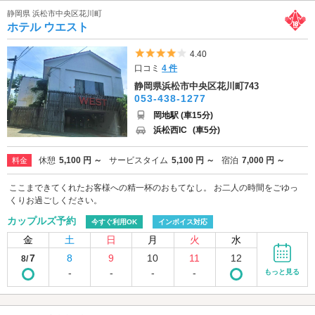
静岡県 浜松市中央区花川町
ホテル ウエスト
5つ星のうち4
4.40
口コミ
4 件
静岡県浜松市中央区花川町743
053-438-1277
岡地駅 (車15分)
浜松西IC
(車5分)
休憩
5,100 円 ～
サービスタイム
5,100 円 ～
宿泊
7,000 円 ～
料金
ここまできてくれたお客様への精一杯のおもてなし。 お二人の時間をごゆっ
くりお過ごしください。
カップルズ予約
今すぐ利用OK
インボイス対応
金
土
日
月
火
水
7
8
9
10
11
12
8/
-
-
-
-
もっと見る