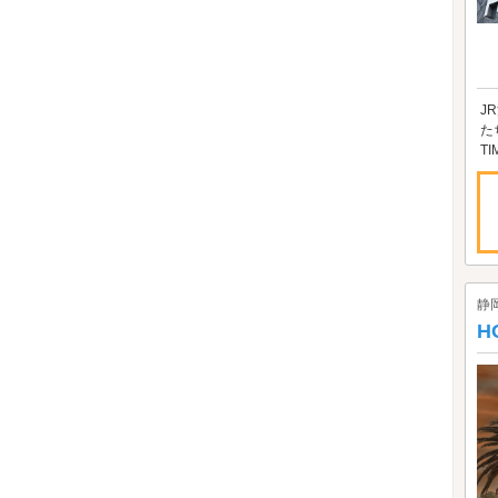
J
た
TI
静
H