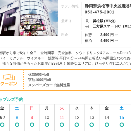
静岡県浜松市中央区鹿谷町
ホテル情報
053-475-2001
最寄り
浜松駅 (車6分)
三方原スマートIC
(車1
料金
休憩
2,490 円 ～
宿泊
4,490 円 ～
松駅から車で6分！ 全日 全時間帯 完全無料 ソウトドリンク&アルコールDrin
ハイ カクテル ウイスキー 焼酎等 平日90分～24時間と幅広い時間設定なので
、様々な設備がそろったお部屋が29部屋！ 閑静なエリアに、ひっそり佇む二人だけ
休憩500円off
宿泊1000円off
メンバーズカード無料進呈
ップルズ予約
金
土
日
月
火
水
木
金
土
7
8
9
10
11
12
13
14
15
8/