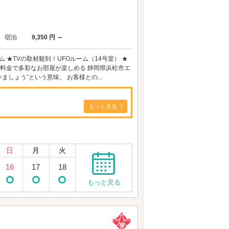
宿泊
9,350 円 ～
★TVの取材殺到！UFOルーム（14号室） ★
一料金で多彩なお部屋が楽しめる 静岡県浜松市エ
ましょう”という意味。 お客様との...
もっと見る
日
月
火
16
17
18
もっと見る