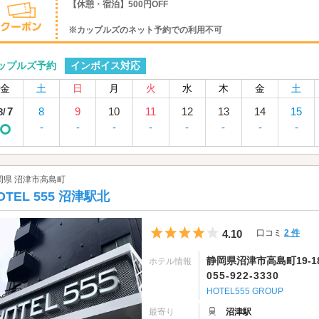
【休憩・宿泊】500円OFF
※カップルズのネット予約での利用不可
インボイス対応
ップルズ予約
金
土
日
月
火
水
木
金
土
7
8
9
10
11
12
13
14
15
8/
-
-
-
-
-
-
-
-
岡県 沼津市高島町
OTEL 555 沼津駅北
5つ星のうち4
4.10
口コミ
2 件
静岡県沼津市高島町19-1
ホテル情報
055-922-3330
HOTEL555 GROUP
最寄り
沼津駅