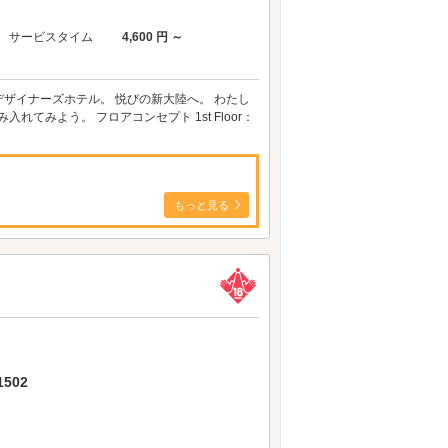
サービスタイム
4,600 円 ～
室のデザイナーズホテル。 悦びの新大陸へ。 わたし
てみよう。 フロアコンセプト 1st Floor：
もっと見る
502