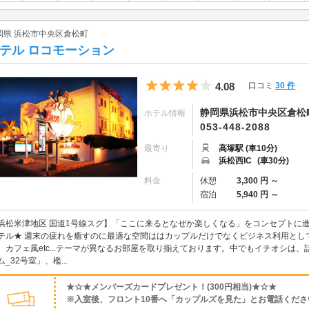
岡県 浜松市中央区倉松町
テル ロコモーション
5つ星のうち4
4.08
口コミ
30 件
静岡県浜松市中央区倉松町3
ホテル情報
053-448-2088
最寄り
高塚駅 (車10分)
浜松西IC
(車30分)
料金
休憩
3,300 円 ～
宿泊
5,940 円 ～
浜松米津地区 国道1号線スグ】「ここに来るとなぜか楽しくなる」をコンセプトに進
テル★ 週末の疲れを癒すのに最適な空間ははカップルだけでなくビジネス利用とし
、カフェ風etc...テーマが異なるお部屋を取り揃えております。中でもイチオシは、
ム_32号室」、檻...
★☆★メンバーズカードプレゼント！(300円相当)★☆★
※入室後、フロント10番へ「カップルズを見た」とお電話くださ