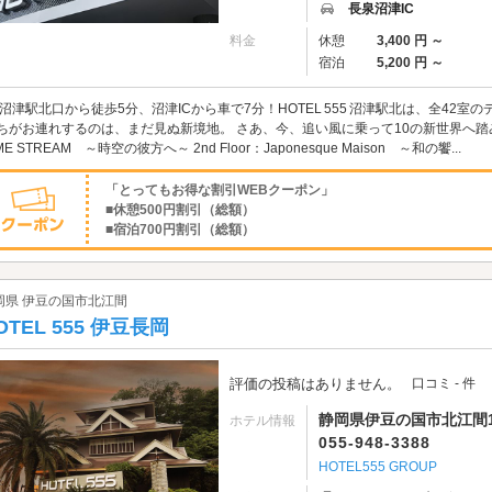
長泉沼津IC
料金
休憩
3,400 円 ～
宿泊
5,200 円 ～
R沼津駅北口から徒歩5分、沼津ICから車で7分！HOTEL 555 沼津駅北は、全42
ちがお連れするのは、まだ見ぬ新境地。 さあ、今、追い風に乗って10の新世界へ踏み入れ
ME STREAM ～時空の彼方へ～ 2nd Floor：Japonesque Maison ～和の饗...
「とってもお得な割引WEBクーポン」
■休憩500円割引（総額）
■宿泊700円割引（総額）
岡県 伊豆の国市北江間
OTEL 555 伊豆長岡
評価の投稿はありません。
口コミ - 件
静岡県伊豆の国市北江間1
ホテル情報
055-948-3388
HOTEL555 GROUP