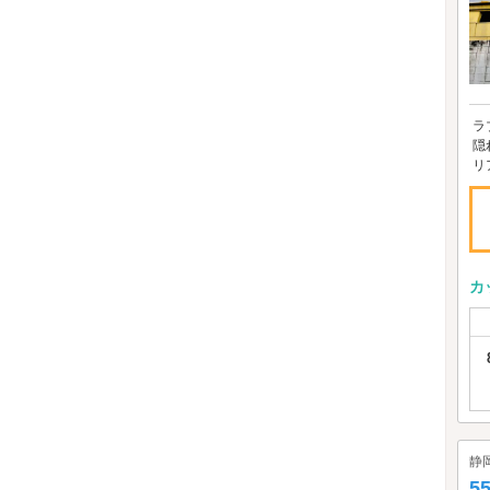
ラ
隠
リ
カ
静
5