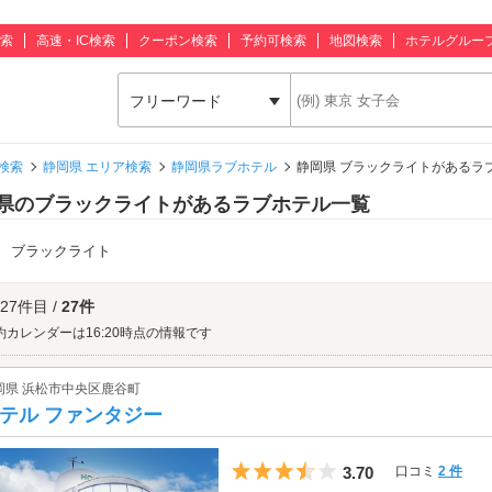
索
高速・IC検索
クーポン検索
予約可検索
地図検索
ホテルグルー
フリーワード
検索
静岡県 エリア検索
静岡県ラブホテル
静岡県 ブラックライトがあるラ
県のブラックライトがあるラブホテル一覧
：
ブラックライト
 27件目 /
27件
約カレンダーは16:20時点の情報です
岡県 浜松市中央区鹿谷町
テル ファンタジー
5つ星のうち3.5
3.70
口コミ
2 件