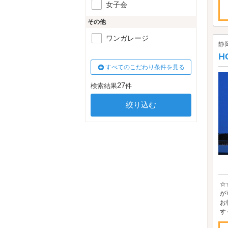
女子会
その他
ワンガレージ
静
H
すべてのこだわり条件を見る
27
検索結果
件
☆
が
お
すく