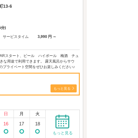
13-6
5分)
サービスタイム
3,990 円 ～
kBARスタート、ビール ハイボール 梅酒 チュ
好きな用途で利用できます。 露天風呂からサウ
のプライベート空間をぜひお楽しみください♪
もっと見る
日
月
火
16
17
18
もっと見る