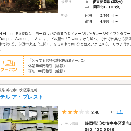
最寄り
伊豆長岡駅 (車8分)
長岡北IC
(車3分)
料金
休憩
2,900 円 ～
宿泊
4,800 円 ～
OTEL 555 伊豆長岡は、ヨーロッパの街並みをイメージしたガレージタイプとタワ
European Avenue」「Villas」、ビル型の「Towers」から選べ、それぞれ
車で約8分、伊豆中央道「江間IC」からも車で約5分と観光アクセス◎。 サウナ付
.
「とってもお得な割引WEBクーポン」
休憩 500円割引（総額）
宿泊 700円割引（総額）
岡県 浜松市中央区常光町
テル ア・プレスト
5つ星のうち3
3.40
口コミ
1 件
静岡県浜松市中央区常光町5
ホテル情報
053-433-8866