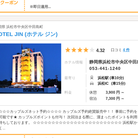
※即日適用...
岡県 浜松市中央区中田島町
OTEL JIN (ホテル ジン)
5つ星のうち4
4.32
口コミ
4 件
静岡県浜松市中央区中田島
ホテル情報
053-441-1240
最寄り
浜松駅 (車10分)
浜松IC
(車15分)
料金
休憩
3,900 円 ～
宿泊
7,300 円 ～
☆☆☆カップルズネット予約☆☆☆☆ カップルズ予約絶賛販売中！！ 事前に予約
可能です★ カップルズポイントも付与！ 次回泊まる際に、溜まったポイントを利用
待ちしております。 ☆☆☆☆☆☆☆☆☆☆☆☆☆☆☆☆☆☆☆☆☆☆☆☆ 浜松駅か
...