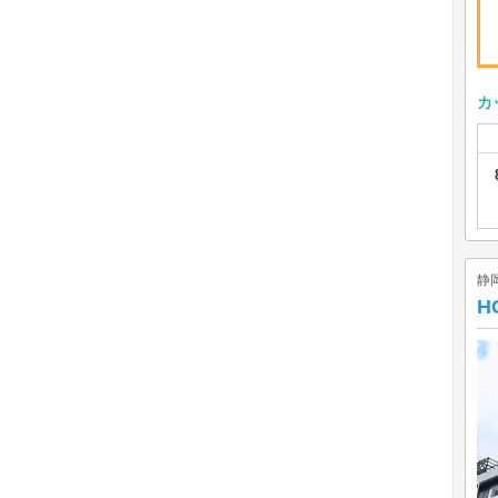
カ
静
H