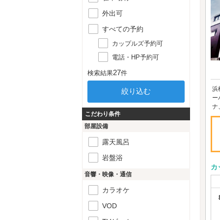
外出可
すべての予約
カップルズ予約可
電話・HP予約可
27
検索結果
件
浜
ー
ナ
こだわり条件
部屋設備
露天風呂
岩盤浴
カ
音響・映像・通信
カラオケ
VOD