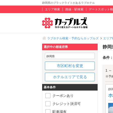
静岡県のブラックライトがあるラブホテル
エリア検索
路線・駅検索
デートスポット検
ラブホテル検索・予約ならカップルズ
エリア
静岡
選択中の都道府県
静岡県
条件
市区町村を変更
1 ～
ホテルエリアで見る
※予
基本条件
静
ホ
クーポンあり
クレジット決済可
駐車場有