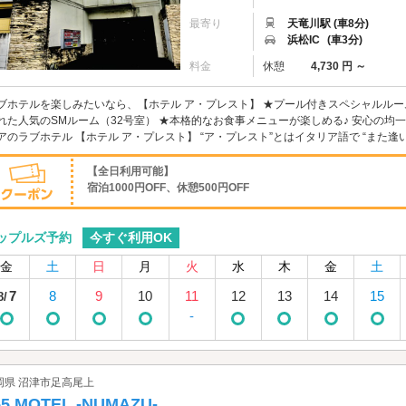
最寄り
天竜川駅 (車8分)
浜松IC
(車3分)
料金
休憩
4,730 円 ～
ブホテルを楽しみたいなら、【ホテル ア・プレスト】 ★プール付きスペシャルルーム 
れた人気のSMルーム（32号室） ★本格的なお食事メニューが楽しめる♪ 安心の均
アのラブホテル 【ホテル ア・プレスト】 “ア・プレスト”とはイタリア語で “また逢い
【全日利用可能】
宿泊1000円OFF、休憩500円OFF
今すぐ利用OK
ップルズ予約
金
土
日
月
火
水
木
金
土
7
8
9
10
11
12
13
14
15
8/
-
岡県 沼津市足高尾上
55 MOTEL -NUMAZU-