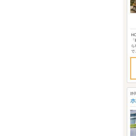
H
「
ら
で..
静
ホ