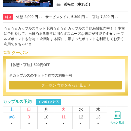
浜松IC
(車15分)
休憩
3,900 円 ～
サービスタイム
5,300 円 ～
宿泊
7,300 円 ～
料金
☆☆☆☆カップルズネット予約☆☆☆☆ カップルズ予約絶賛販売中！！ 事前
に予約をして、当日泊まる場所に困らずスムーズな来店が可能です★ カップ
ルズポイントも付与！ 次回泊まる際に、溜まったポイントを利用してお安く
利用できちゃいま...
クーポン
【休憩・宿泊】500円OFF
※カップルズのネット予約での利用不可
クーポン内容をもっと見る
カップルズ予約
インボイス対応
土
日
月
火
水
木
8
9
10
11
12
13
8/
-
-
-
-
-
-
もっと見る