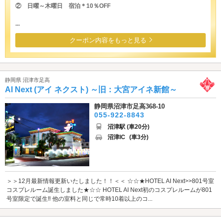
② 日曜～木曜日 宿泊＊10％OFF
...
クーポン内容をもっと見る
静岡県 沼津市足高
AI Next (アイ ネクスト) ～旧：大宮アイネ新館～
静岡県沼津市足高368-10
055-922-8843
沼津駅 (車20分)
沼津IC
(車3分)
＞＞12月最新情報更新いたしました！！＜＜ ☆☆★HOTEL AI Next>>801号室
コスプレルーム誕生しました★☆☆ HOTEL AI Next初のコスプレルームが801
号室限定で誕生‼︎ 他の室料と同じで常時10着以上のコ...