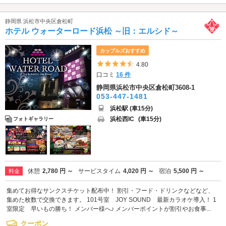
静岡県 浜松市中央区倉松町
ホテル ウォーターロード浜松 ～旧：エルシド～
カップルズおすすめ
5つ星のうち4.5
4.80
口コミ
16 件
静岡県浜松市中央区倉松町3608-1
053-447-1481
浜松駅 (車15分)
浜松西IC
(車15分)
フォトギャラリー
休憩
2,780 円 ～
サービスタイム
4,020 円 ～
宿泊
5,500 円 ～
料金
集めてお得なサンクスチケット配布中！ 割引・フード・ドリンクなどなど、
集めた枚数で交換できます。 101号室 JOY SOUND 最新カラオケ導入！ 1
室限定 早いもの勝ち！ メンバー様へ♪ メンバーポイントが割引やお食事...
クーポン