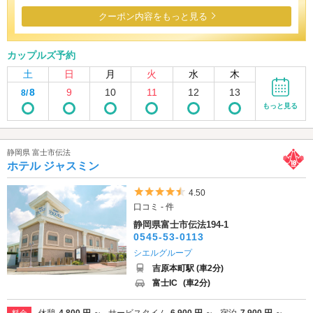
クーポン内容をもっと見る
カップルズ予約
土
日
月
火
水
木
8
9
10
11
12
13
8/
もっと見る
静岡県 富士市伝法
ホテル ジャスミン
5つ星のうち4.5
4.50
口コミ - 件
静岡県富士市伝法194-1
0545-53-0113
シエルグループ
吉原本町駅 (車2分)
富士IC
(車2分)
休憩
4,800 円 ～
サービスタイム
6,900 円 ～
宿泊
7,900 円 ～
料金