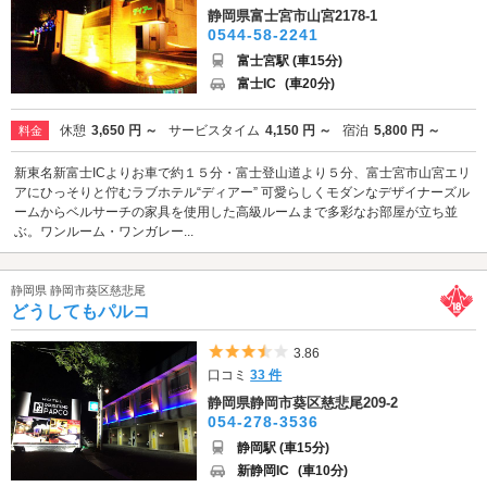
静岡県富士宮市山宮2178-1
0544-58-2241
富士宮駅 (車15分)
富士IC
(車20分)
休憩
3,650 円 ～
サービスタイム
4,150 円 ～
宿泊
5,800 円 ～
料金
新東名新富士ICよりお車で約１５分・富士登山道より５分、富士宮市山宮エリ
アにひっそりと佇むラブホテル“ディアー” 可愛らしくモダンなデザイナーズル
ームからベルサーチの家具を使用した高級ルームまで多彩なお部屋が立ち並
ぶ。ワンルーム・ワンガレー...
静岡県 静岡市葵区慈悲尾
どうしてもパルコ
5つ星のうち3.5
3.86
口コミ
33 件
静岡県静岡市葵区慈悲尾209-2
054-278-3536
静岡駅 (車15分)
新静岡IC
(車10分)