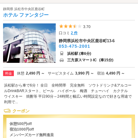
静岡県 浜松市中央区鹿谷町
ホテル ファンタジー
5つ星のうち3.5
3.70
口コミ
2 件
静岡県浜松市中央区鹿谷町13-6
053-475-2001
浜松駅 (車6分)
三方原スマートIC
(車15分)
休憩
2,490 円 ～
サービスタイム
3,990 円 ～
宿泊
4,490 円 ～
料金
浜松駅から車で6分！ 全日 全時間帯 完全無料 ソウトドリンク&アルコー
ルDrinkBARスタート、ビール ハイボール 梅酒 チューハイ カクテル
ウイスキー 焼酎等 平日90分～24時間と幅広い時間設定なので好きな用途で
利用で...
クーポン
休憩500円off
宿泊1000円off
メンバーズカード無料進呈