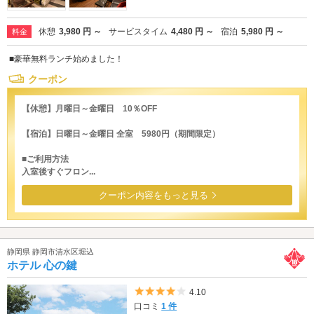
休憩
3,980 円 ～
サービスタイム
4,480 円 ～
宿泊
5,980 円 ～
料金
■豪華無料ランチ始めました！
クーポン
【休憩】月曜日～金曜日 10％OFF
【宿泊】日曜日～金曜日 全室 5980円（期間限定）
■ご利用方法
入室後すぐフロン...
クーポン内容をもっと見る
静岡県 静岡市清水区堀込
ホテル 心の鍵
5つ星のうち4
4.10
口コミ
1 件