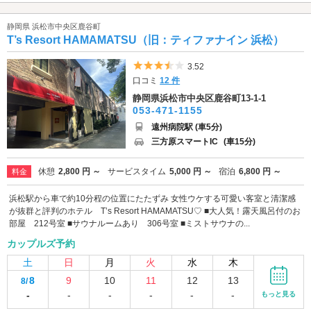
静岡県 浜松市中央区鹿谷町
T’s Resort HAMAMATSU（旧：ティファナイン 浜松）
5つ星のうち3.5
3.52
口コミ
12 件
静岡県浜松市中央区鹿谷町13-1-1
053-471-1155
遠州病院駅 (車5分)
三方原スマートIC
(車15分)
休憩
2,800 円 ～
サービスタイム
5,000 円 ～
宿泊
6,800 円 ～
料金
浜松駅から車で約10分程の位置にたたずみ 女性ウケする可愛い客室と清潔感
が抜群と評判のホテル T’s Resort HAMAMATSU♡ ■大人気！露天風呂付のお
部屋 212号室 ■サウナルームあり 306号室 ■ミストサウナの...
カップルズ予約
土
日
月
火
水
木
8
9
10
11
12
13
8/
-
-
-
-
-
-
もっと見る