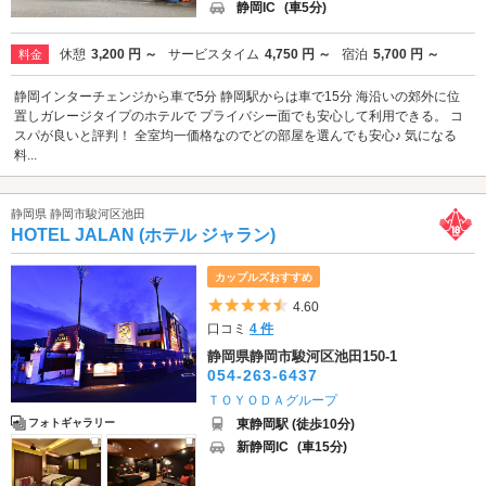
静岡IC
(車5分)
休憩
3,200 円 ～
サービスタイム
4,750 円 ～
宿泊
5,700 円 ～
料金
静岡インターチェンジから車で5分 静岡駅からは車で15分 海沿いの郊外に位
置しガレージタイプのホテルで プライバシー面でも安心して利用できる。 コ
スパが良いと評判！ 全室均一価格なのでどの部屋を選んでも安心♪ 気になる
料...
静岡県 静岡市駿河区池田
HOTEL JALAN (ホテル ジャラン)
カップルズおすすめ
5つ星のうち4.5
4.60
口コミ
4 件
静岡県静岡市駿河区池田150-1
054-263-6437
ＴＯＹＯＤＡグループ
東静岡駅 (徒歩10分)
フォトギャラリー
新静岡IC
(車15分)