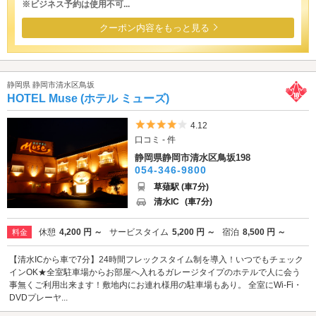
※ビジネス予約は使用不可...
クーポン内容をもっと見る
静岡県 静岡市清水区鳥坂
HOTEL Muse (ホテル ミューズ)
5つ星のうち4
4.12
口コミ - 件
静岡県静岡市清水区鳥坂198
054-346-9800
草薙駅 (車7分)
清水IC
(車7分)
休憩
4,200 円 ～
サービスタイム
5,200 円 ～
宿泊
8,500 円 ～
料金
【清水ICから車で7分】24時間フレックスタイム制を導入！いつでもチェック
インOK★全室駐車場からお部屋へ入れるガレージタイプのホテルで人に会う
事無くご利用出来ます！敷地内にお連れ様用の駐車場もあり。 全室にWi-Fi・
DVDプレーヤ...