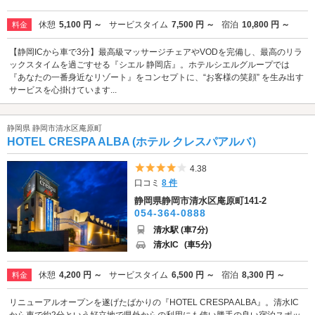
休憩
5,100 円 ～
サービスタイム
7,500 円 ～
宿泊
10,800 円 ～
料金
【静岡ICから車で3分】最高級マッサージチェアやVODを完備し、最高のリラ
ックスタイムを過ごすせる『シエル 静岡店』。ホテルシエルグループでは
『あなたの一番身近なリゾート』をコンセプトに、“お客様の笑顔” を生み出す
サービスを心掛けています...
静岡県 静岡市清水区庵原町
HOTEL CRESPA ALBA (ホテル クレスパアルバ）
5つ星のうち4
4.38
口コミ
8 件
静岡県静岡市清水区庵原町141-2
054-364-0888
清水駅 (車7分)
清水IC
(車5分)
休憩
4,200 円 ～
サービスタイム
6,500 円 ～
宿泊
8,300 円 ～
料金
リニューアルオープンを遂げたばかりの『HOTEL CRESPA ALBA』。清水IC