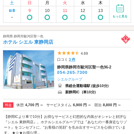
土
日
月
火
水
木
8
9
10
11
12
13
8/
-
もっと見る
静岡県 静岡市駿河区聖一色
ホテル シエル 東静岡店
5つ星のうち4.5
4.69
口コミ
3 件
静岡県静岡市駿河区聖一色96-2
054-265-7300
シエルグループ
県総合運動場駅 (徒歩10分)
新静岡IC
(車10分)
休憩
4,700 円 ～
サービスタイム
6,900 円 ～
宿泊
8,800 円 ～
料金
【静岡ICより車で10分】お得なサービスと幻想的な内装がオシャレと好評な
『シエル 東静岡店』。ホテルシエルグループでは『あなたの一番身近なリゾ
ート』をコンセプトに、“お客様の笑顔” を生み出すサービスを心掛けていま
す。 ★☆★お得な理...