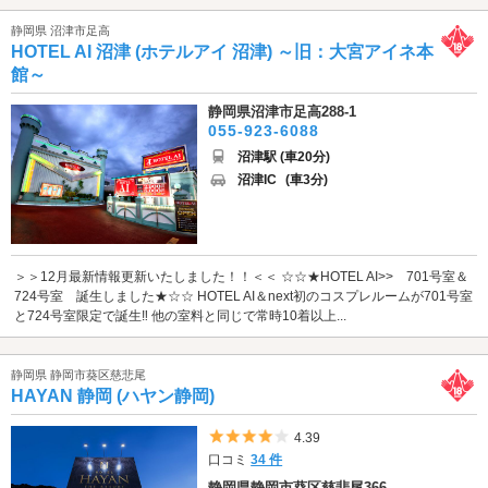
静岡県 沼津市足高
HOTEL AI 沼津 (ホテルアイ 沼津) ～旧：大宮アイネ本
館～
静岡県沼津市足高288-1
055-923-6088
沼津駅 (車20分)
沼津IC
(車3分)
＞＞12月最新情報更新いたしました！！＜＜ ☆☆★HOTEL AI>> 701号室＆
724号室 誕生しました★☆☆ HOTEL AI＆next初のコスプレルームが701号室
と724号室限定で誕生‼︎ 他の室料と同じで常時10着以上...
静岡県 静岡市葵区慈悲尾
HAYAN 静岡 (ハヤン静岡)
5つ星のうち4
4.39
口コミ
34 件
静岡県静岡市葵区慈悲尾366