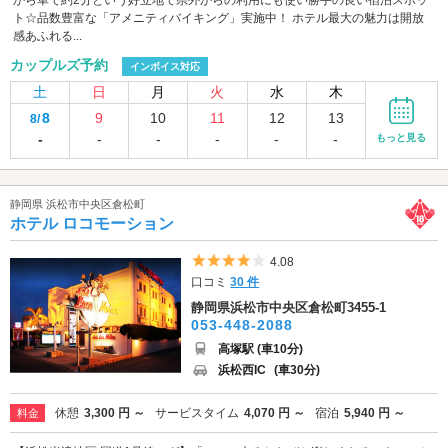
から車で約2分という好立地で県外からの利用にも使い勝手の良い宿泊スポッ
ト☆品数豊富な「アメニティバイキング」実施中！ ホテル最大の魅力は開放
感あふれる...
カップルズ予約
インボイス対応
土
日
月
火
水
木
8
9
10
11
12
13
8/
-
-
-
-
-
-
もっと見る
静岡県 浜松市中央区倉松町
ホテル ロコモーション
5つ星のうち4
4.08
口コミ
30 件
静岡県浜松市中央区倉松町3455-1
053-448-2088
高塚駅 (車10分)
浜松西IC
(車30分)
休憩
3,300 円 ～
サービスタイム
4,070 円 ～
宿泊
5,940 円 ～
料金