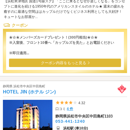
【浜松米津地区 国道1号線スグ】「ここに来るとなぜか楽しくなる」をコンセ
プトに進化を続ける1950年代のアメリカンスタイルのホテル★ 週末の疲れを
癒すのに最適な空間ははカップルだけでなくビジネス利用としても大好評！
キュートなお部屋か...
クーポン
★☆★メンバーズカードプレゼント！(300円相当)★☆★
※入室後、フロント10番へ「カップルズを見た」とお電話ください
※即日適用...
クーポン内容をもっと見る
静岡県 浜松市中央区中田島町
HOTEL JIN (ホテル ジン)
5つ星のうち4
4.32
口コミ
4 件
静岡県浜松市中央区中田島町1103
053-441-1240
浜松駅 (車10分)