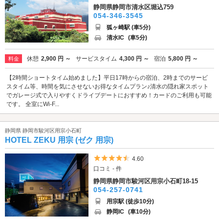
静岡県静岡市清水区堀込759
054-346-3545
狐ヶ崎駅 (車5分)
清水IC
(車5分)
休憩
2,900 円 ～
サービスタイム
4,300 円 ～
宿泊
5,800 円 ～
料金
【2時間ショートタイム始めました】平日17時からの宿泊、2時までのサービ
スタイム等、時間を気にさせないお得なタイムプラン♪清水の隠れ家スポット
でガレージ式で入りやすくドライブデートにおすすめ！カードのご利用も可能
です。 全室にWi-F...
静岡県 静岡市駿河区用宗小石町
HOTEL ZEKU 用宗 (ゼク 用宗)
5つ星のうち4.5
4.60
口コミ - 件
静岡県静岡市駿河区用宗小石町18-15
054-257-0741
用宗駅 (徒歩10分)
静岡IC
(車10分)