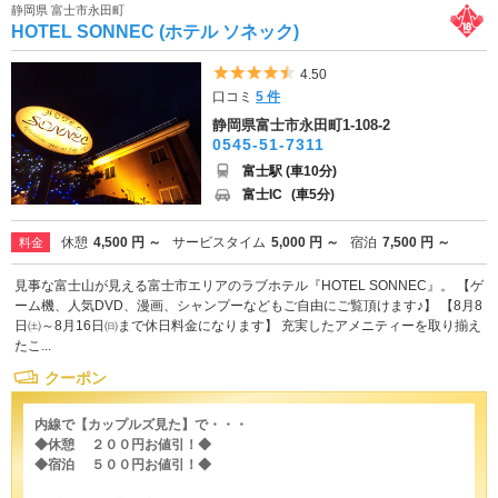
静岡県 富士市永田町
HOTEL SONNEC (ホテル ソネック)
5つ星のうち4.5
4.50
口コミ
5 件
静岡県富士市永田町1-108-2
0545-51-7311
富士駅 (車10分)
富士IC
(車5分)
休憩
4,500 円 ～
サービスタイム
5,000 円 ～
宿泊
7,500 円 ～
料金
見事な富士山が見える富士市エリアのラブホテル『HOTEL SONNEC』。 【ゲ
ーム機、人気DVD、漫画、シャンプーなどもご自由にご覧頂けます♪】 【8月8
日㈯～8月16日㈰まで休日料金になります】 充実したアメニティーを取り揃え
たこ...
クーポン
内線で【カップルズ見た】で・・・
◆休憩 ２００円お値引！◆
◆宿泊 ５００円お値引！◆