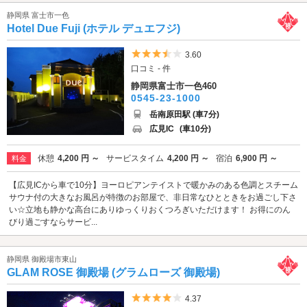
静岡県 富士市一色
Hotel Due Fuji (ホテル デュエフジ)
5つ星のうち3.5
3.60
口コミ - 件
静岡県富士市一色460
0545-23-1000
岳南原田駅 (車7分)
広見IC
(車10分)
休憩
4,200 円 ～
サービスタイム
4,200 円 ～
宿泊
6,900 円 ～
料金
【広見ICから車で10分】ヨーロピアンテイストで暖かみのある色調とスチーム
サウナ付の大きなお風呂が特徴のお部屋で、非日常なひとときをお過ごし下さ
い☆立地も静かな高台にありゆっくりおくつろぎいただけます！ お得にのん
びり過ごすならサービ...
静岡県 御殿場市東山
GLAM ROSE 御殿場 (グラムローズ 御殿場)
5つ星のうち4
4.37