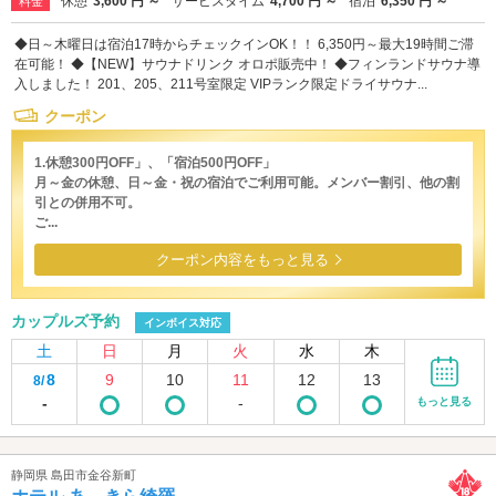
休憩
3,600 円 ～
サービスタイム
4,700 円 ～
宿泊
6,350 円 ～
料金
◆日～木曜日は宿泊17時からチェックインOK！！ 6,350円～最大19時間ご滞
在可能！ ◆【NEW】サウナドリンク オロポ販売中！ ◆フィンランドサウナ導
入しました！ 201、205、211号室限定 VIPランク限定ドライサウナ...
クーポン
1.休憩300円OFF」、「宿泊500円OFF」
月～金の休憩、日～金・祝の宿泊でご利用可能。メンバー割引、他の割
引との併用不可。
ご...
クーポン内容をもっと見る
カップルズ予約
インボイス対応
土
日
月
火
水
木
8
9
10
11
12
13
8/
-
-
もっと見る
静岡県 島田市金谷新町