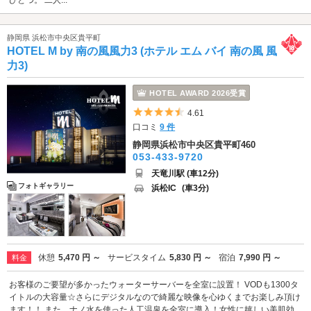
静岡県 浜松市中央区貴平町
HOTEL M by 南の風風力3 (ホテル エム バイ 南の風 風
力3)
HOTEL AWARD 2026受賞
5つ星のうち4.5
4.61
口コミ
9 件
静岡県浜松市中央区貴平町460
053-433-9720
天竜川駅 (車12分)
フォトギャラリー
浜松IC
(車3分)
休憩
5,470 円 ～
サービスタイム
5,830 円 ～
宿泊
7,990 円 ～
料金
お客様のご要望が多かったウォーターサーバーを全室に設置！ VODも1300タ
イトルの大容量☆さらにデジタルなので綺麗な映像を心ゆくまでお楽しみ頂け
ます！！ また、ナノ水を使った人工温泉を全室に導入！女性に嬉しい美肌効