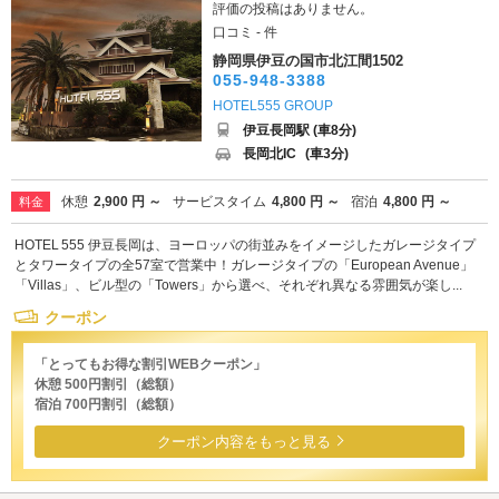
評価の投稿はありません。
口コミ - 件
静岡県伊豆の国市北江間1502
055-948-3388
HOTEL555 GROUP
伊豆長岡駅 (車8分)
長岡北IC
(車3分)
休憩
2,900 円 ～
サービスタイム
4,800 円 ～
宿泊
4,800 円 ～
料金
HOTEL 555 伊豆長岡は、ヨーロッパの街並みをイメージしたガレージタイプ
とタワータイプの全57室で営業中！ガレージタイプの「European Avenue」
「Villas」、ビル型の「Towers」から選べ、それぞれ異なる雰囲気が楽し...
クーポン
「とってもお得な割引WEBクーポン」
休憩 500円割引（総額）
宿泊 700円割引（総額）
クーポン内容をもっと見る