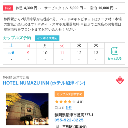
休憩
4,300 円 ～
サービスタイム
5,900 円 ～
宿泊
10,000 円 ～
料金
静岡駅から2駅用宗駅から徒歩5分。 ベッドやキャビネットはチーク材！本場
の空気が楽しめます♪ ※Wi-Fi・スマホ充電器無料 ※徒歩でご来店のお客様は
空室情報をフロントまでお問い合わせください
カップルズ予約
インボイス対応
土
日
月
火
水
木
8
9
10
11
12
13
8/
-
-
-
-
-
-
もっと見る
静岡県 沼津市足高
HOTEL NUMAZU INN (ホテル沼津イン)
カップルズおすすめ
5つ星のうち4
4.01
口コミ
5 件
静岡県沼津市足高337-1
055-922-8225
三島駅 (車16分)