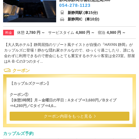
054-278-1123
新静岡駅 (車15分)
新静岡IC
(車10分)
休憩
2,780 円 ～
サービスタイム
4,980 円 ～
宿泊
4,980 円 ～
料金
【大人気ホテル】静岡屈指のリゾート風テイストが自慢の『HAYAN 静岡』が
カップルズに登場！静かな隠れ家ホテルなので、ゆっくり過ごしたり、誰にも
会わずに利用できるので密会にもとても重宝するホテル☆客室は全23室。部屋
はA･B･Cの3つのタイ...
クーポン
【カップルズクーポン】
クーポン①
【休憩3時間】月～金曜日の平日：Aタイプ⇒3,680円／Bタイプ
⇒4,280円／Cタイプ⇒4,6...
クーポン内容をもっと見る
カップルズ予約