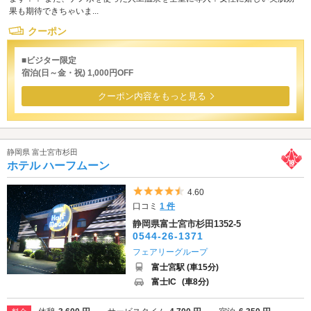
果も期待できちゃいま...
クーポン
■ビジター限定
宿泊(日～金・祝) 1,000円OFF
クーポン内容をもっと見る
静岡県 富士宮市杉田
ホテル ハーフムーン
5つ星のうち4.5
4.60
口コミ
1 件
静岡県富士宮市杉田1352-5
0544-26-1371
フェアリーグループ
富士宮駅 (車15分)
富士IC
(車8分)