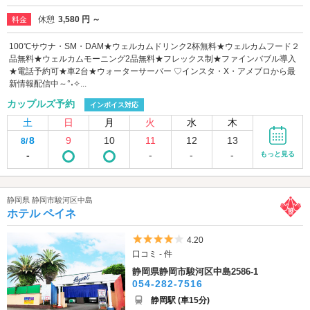
休憩
3,580 円 ～
料金
100℃サウナ・SM・DAM★ウェルカムドリンク2杯無料★ウェルカムフード２
品無料★ウェルカムモーニング2品無料★フレックス制★ファインバブル導入
★電話予約可★車2台★ウォーターサーバー ♡インスタ・X・アメブロから最
新情報配信中～°˖✧...
カップルズ予約
インボイス対応
土
日
月
火
水
木
8
9
10
11
12
13
8/
-
-
-
-
もっと見る
静岡県 静岡市駿河区中島
ホテル ペイネ
5つ星のうち4
4.20
口コミ - 件
静岡県静岡市駿河区中島2586-1
054-282-7516
静岡駅 (車15分)