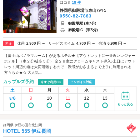
口コミ
19 件
静岡県御殿場市東山794-5
0550-82-7883
御殿場駅 (車7分)
御殿場IC
(車5分)
休憩
2,900 円 ～
サービスタイム
4,700 円 ～
宿泊
6,900 円 ～
料金
【富士山パノラマルーム】があるホテル★【アウトレットに一番近いレジャー
ホテル】（車２分/徒歩５分） 全２９室にクロームキャスト導入♪土日はアウト
レット周辺の道は大変混雑するので、渋滞がおさまるまで上手に利用される
方々も☆★☆ 大人気...
カップルズ予約
今すぐ利用OK
インボイス対応
土
日
月
火
水
木
8
9
10
11
12
13
8/
もっと見る
静岡県 伊豆の国市北江間
HOTEL 555 伊豆長岡