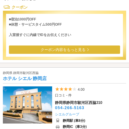
クーポン
■宿泊1000円OFF
■休憩・サービスタイム500円OFF
入室後すぐに内線でIDをお伝えください
クーポン内容をもっと見る
静岡県 静岡市駿河区西脇
ホテル シエル 静岡店
5つ星のうち4
4.00
口コミ - 件
静岡県静岡市駿河区西脇310
054-266-5163
シエルグループ
静岡駅 (車8分)
静岡IC
(車3分)