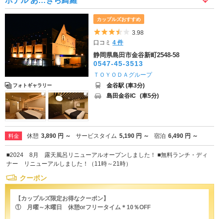
ホテル あ…きら綺羅
カップルズおすすめ
5つ星のうち3.5
3.98
口コミ
4 件
静岡県島田市金谷新町2548-58
0547-45-3513
ＴＯＹＯＤＡグループ
金谷駅 (車3分)
フォトギャラリー
島田金谷IC
(車5分)
休憩
3,890 円 ～
サービスタイム
5,190 円 ～
宿泊
6,490 円 ～
料金
■2024 8月 露天風呂リニューアルオープンしました！ ■無料ランチ・ディ
ナー リニューアルしました！（11時～21時）
クーポン
【カップルズ限定お得なクーポン】
① 月曜～木曜日 休憩orフリータイム＊10％OFF