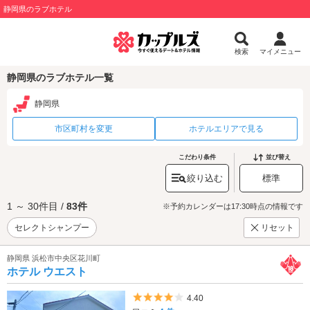
静岡県のラブホテル
検索
マイメニュー
静岡県のラブホテル一覧
静岡県
市区町村を変更
ホテルエリアで見る
こだわり条件
並び替え
絞り込む
標準
1 ～ 30件目 /
83件
※予約カレンダーは17:30時点の情報です
セレクトシャンプー
リセット
静岡県 浜松市中央区花川町
ホテル ウエスト
5つ星のうち4
4.40