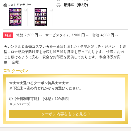
沼津IC
(車2分)
フォトギャラリー
休憩
2,500 円 ～
サービスタイム
3,900 円 ～
宿泊
4,980 円 ～
料金
★レンタル＆販売コスプレ★を一新致しました♪ 是非お楽しみください！！ 新
型コロナ感染予防対策を徹底し通常通り営業を行っております。 快適にお過
ごし頂けるように安心・安全なお部屋を提供しております。 料金体系が変
更！ 金曜...
クーポン
☆★☆★選べるクーポン特典★☆★☆
※下記①～④の内どれかからお選びください。
①【全日利用可能】（休憩）10%割引
※メンバーズ...
クーポン内容をもっと見る