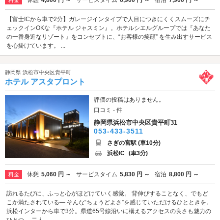
【富士ICから車で2分】ガレージインタイプで人目につきにくくスムーズにチ
ェックインOKな『ホテル ジャスミン』。ホテルシエルグループでは『あなた
の一番身近なリゾート』をコンセプトに、“お客様の笑顔” を生み出すサービス
を心掛けています。 ...
静岡県 浜松市中央区貴平町
ホテル アスタプロント
評価の投稿はありません。
口コミ - 件
静岡県浜松市中央区貴平町31
053-433-3511
さぎの宮駅 (車10分)
浜松IC
(車3分)
休憩
5,060 円 ～
サービスタイム
5,830 円 ～
宿泊
8,800 円 ～
料金
訪れるたびに、ふっと心がほどけていく感覚。 背伸びすることなく、でもど
こか満たされている— そんな“ちょうどよさ”を感じていただけるひとときを。
浜松インターから車で3分。県道65号線沿いに構えるアクセスの良さも魅力の
ひとつ。 二人...