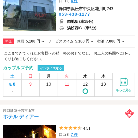
口コミ
4 件
静岡県浜松市中央区花川町743
053-438-1277
岡地駅 (車15分)
浜松西IC
(車5分)
休憩
5,100 円 ～
サービスタイム
5,100 円 ～
宿泊
7,000 円 ～
料金
ここまできてくれたお客様への精一杯のおもてなし。 お二人の時間をごゆっ
くりお過ごしください。
カップルズ予約
インボイス対応
土
日
月
火
水
木
8
9
10
11
12
13
8/
-
-
-
-
-
もっと見る
静岡県 富士宮市山宮
ホテル ディアー
5つ星のうち4.5
4.51
口コミ
7 件