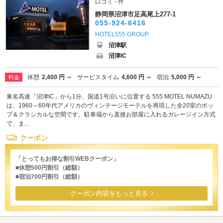
口コミ - 件
静岡県沼津市足高尾上277-1
055-924-6416
HOTEL555 GROUP
沼津駅
沼津IC
休憩
2,400 円 ～
サービスタイム
4,600 円 ～
宿泊
5,000 円 ～
料金
東名高速「沼津IC」から1分、国道1号沿いに位置する 555 MOTEL NUMAZU
は、1960～60年代アメリカのヴィンテージモーテルを再現した全20室のポッ
プ＆クラシカルな空間です。駐車場から直接お部屋に入れるガレージイン方式
で、ま...
クーポン
「とってもお得な割引WEBクーポン」
■休憩500円割引（総額）
■宿泊700円割引（総額）
クーポン内容をもっと見る