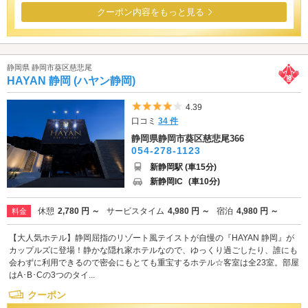
クーポン内容をもっと見る
静岡県 静岡市葵区慈悲尾
HAYAN 静岡 (ハヤン静岡)
5つ星のうち4
4.39
口コミ
34 件
静岡県静岡市葵区慈悲尾366
054-278-1123
新静岡駅 (車15分)
新静岡IC
(車10分)
休憩
2,780 円 ～
サービスタイム
4,980 円 ～
宿泊
4,980 円 ～
料金
【大人気ホテル】静岡屈指のリゾート風テイストが自慢の『HAYAN 静岡』が
カップルズに登場！静かな隠れ家ホテルなので、ゆっくり過ごしたり、誰にも
会わずに利用できるので密会にもとても重宝するホテル☆客室は全23室。部屋
はA･B･Cの3つのタイ...
クーポン