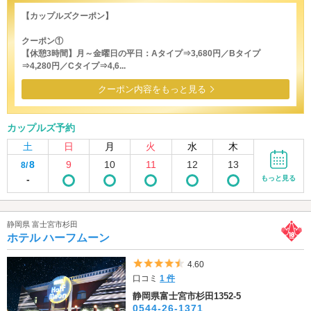
【カップルズクーポン】
クーポン①
【休憩3時間】月～金曜日の平日：Aタイプ⇒3,680円／Bタイプ
⇒4,280円／Cタイプ⇒4,6...
クーポン内容をもっと見る
カップルズ予約
土
日
月
火
水
木
8
9
10
11
12
13
8/
-
もっと見る
静岡県 富士宮市杉田
ホテル ハーフムーン
5つ星のうち4.5
4.60
口コミ
1 件
静岡県富士宮市杉田1352-5
0544-26-1371