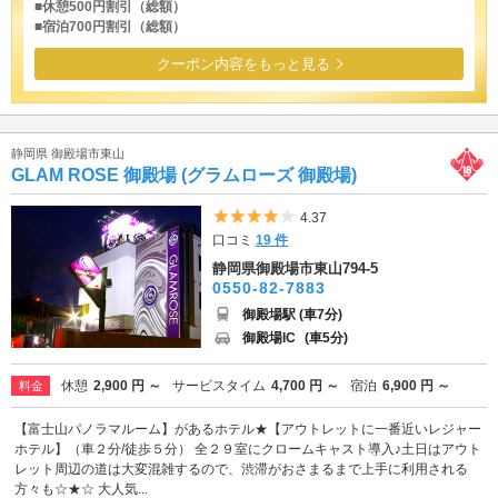
■休憩500円割引（総額）
■宿泊700円割引（総額）
クーポン内容をもっと見る
静岡県 御殿場市東山
GLAM ROSE 御殿場 (グラムローズ 御殿場)
5つ星のうち4
4.37
口コミ
19 件
静岡県御殿場市東山794-5
0550-82-7883
御殿場駅 (車7分)
御殿場IC
(車5分)
休憩
2,900 円 ～
サービスタイム
4,700 円 ～
宿泊
6,900 円 ～
料金
【富士山パノラマルーム】があるホテル★【アウトレットに一番近いレジャー
ホテル】（車２分/徒歩５分） 全２９室にクロームキャスト導入♪土日はアウト
レット周辺の道は大変混雑するので、渋滞がおさまるまで上手に利用される
方々も☆★☆ 大人気...