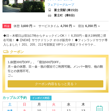
フェアリーグループ
富士宮駅 (車15分)
富士IC
(車8分)
休憩
3,600 円 ～
サービスタイム
4,700 円 ～
宿泊
6,350 円 ～
料金
◆日～木曜日は宿泊17時からチェックインOK！！ 6,350円～最大19時間ご滞
在可能！ ◆【NEW】サウナドリンク オロポ販売中！ ◆フィンランドサウナ導
入しました！ 201、205、211号室限定 VIPランク限定ドライサウナ...
クーポン
1.休憩300円OFF」、「宿泊500円OFF」
月～金の休憩、日～金・祝の宿泊でご利用可能。メンバー割引、他の割
引との併用不可。
ご...
クーポン内容をもっと見る
カップルズ予約
インボイス対応
土
日
月
火
水
木
8
9
10
11
12
13