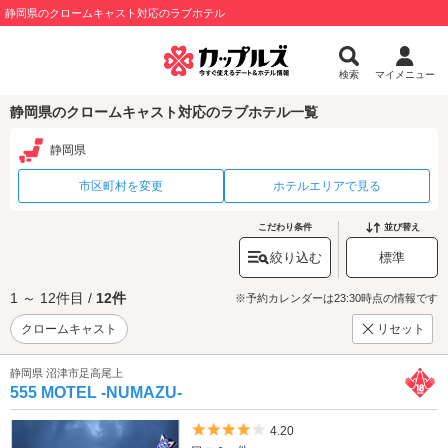
静岡県のクロームキャスト対応のラブホテル
検索
マイメニュー
静岡県のクロームキャスト対応のラブホテル一覧
静岡県
市区町村を変更
ホテルエリアで見る
こだわり条件
並び替え
絞り込む
標準
1 ～ 12件目 /
12件
※予約カレンダーは23:30時点の情報です
クロームキャスト
リセット
静岡県 沼津市足高尾上
555 MOTEL -NUMAZU-
5つ星のうち4
4.20