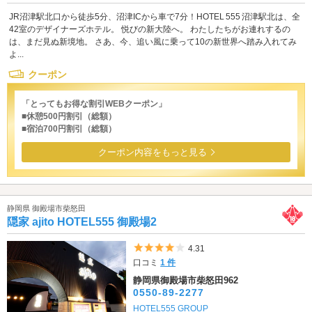
JR沼津駅北口から徒歩5分、沼津ICから車で7分！HOTEL 555 沼津駅北は、全
42室のデザイナーズホテル。 悦びの新大陸へ。 わたしたちがお連れするの
は、まだ見ぬ新境地。 さあ、今、追い風に乗って10の新世界へ踏み入れてみ
よ...
クーポン
「とってもお得な割引WEBクーポン」
■休憩500円割引（総額）
■宿泊700円割引（総額）
クーポン内容をもっと見る
静岡県 御殿場市柴怒田
隠家 ajito HOTEL555 御殿場2
5つ星のうち4
4.31
口コミ
1 件
静岡県御殿場市柴怒田962
0550-89-2277
HOTEL555 GROUP