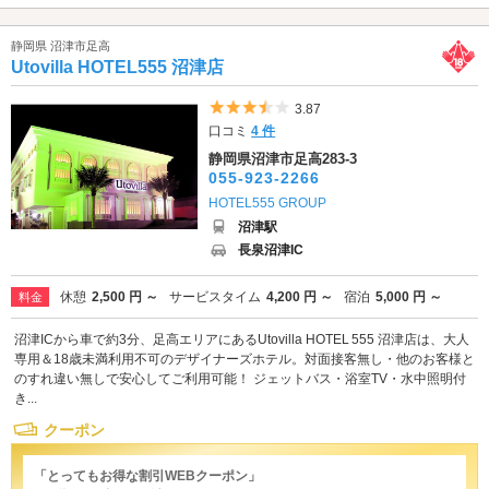
静岡県 沼津市足高
Utovilla HOTEL555 沼津店
5つ星のうち3.5
3.87
口コミ
4 件
静岡県沼津市足高283-3
055-923-2266
HOTEL555 GROUP
沼津駅
長泉沼津IC
休憩
2,500 円 ～
サービスタイム
4,200 円 ～
宿泊
5,000 円 ～
料金
沼津ICから車で約3分、足高エリアにあるUtovilla HOTEL 555 沼津店は、大人
専用＆18歳未満利用不可のデザイナーズホテル。対面接客無し・他のお客様と
のすれ違い無しで安心してご利用可能！ ジェットバス・浴室TV・水中照明付
き...
クーポン
「とってもお得な割引WEBクーポン」