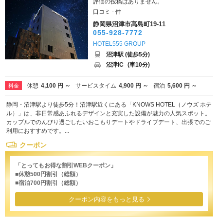
評価の投稿はありません。
口コミ - 件
静岡県沼津市高島町19-11
055-928-7772
HOTEL555 GROUP
沼津駅 (徒歩5分)
沼津IC
(車10分)
休憩
4,100 円 ～
サービスタイム
4,900 円 ～
宿泊
5,600 円 ～
料金
静岡・沼津駅より徒歩5分！沼津駅近くにある「KNOWS HOTEL（ノウズ ホテ
ル）」は、非日常感あふれるデザインと充実した設備が魅力の人気スポット。
カップルでのんびり過ごしたいおこもりデートやドライブデート、出張でのご
利用におすすめです。...
クーポン
「とってもお得な割引WEBクーポン」
■休憩500円割引（総額）
■宿泊700円割引（総額）
クーポン内容をもっと見る