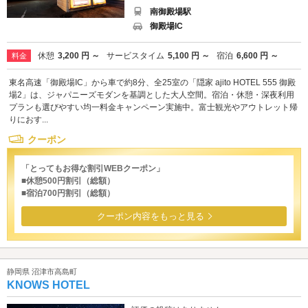
南御殿場駅
御殿場IC
休憩
3,200 円 ～
サービスタイム
5,100 円 ～
宿泊
6,600 円 ～
料金
東名高速「御殿場IC」から車で約8分、全25室の「隠家 ajito HOTEL 555 御殿
場2」は、ジャパニーズモダンを基調とした大人空間。宿泊・休憩・深夜利用
プランも選びやすい均一料金キャンペーン実施中。富士観光やアウトレット帰
りにおす...
クーポン
「とってもお得な割引WEBクーポン」
■休憩500円割引（総額）
■宿泊700円割引（総額）
クーポン内容をもっと見る
静岡県 沼津市高島町
KNOWS HOTEL