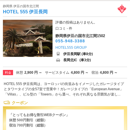
静岡県 伊豆の国市北江間
HOTEL 555 伊豆長岡
評価の投稿はありません。
口コミ - 件
静岡県伊豆の国市北江間1502
055-948-3388
HOTEL555 GROUP
伊豆長岡駅 (車8分)
長岡北IC
(車3分)
休憩
2,900 円 ～
サービスタイム
4,800 円 ～
宿泊
4,800 円 ～
料金
HOTEL 555 伊豆長岡は、ヨーロッパの街並みをイメージしたガレージタイプ
とタワータイプの全57室で営業中！ガレージタイプの「European Avenue」
「Villas」、ビル型の「Towers」から選べ、それぞれ異なる雰囲気が楽し...
クーポン
「とってもお得な割引WEBクーポン」
休憩 500円割引（総額）
宿泊 700円割引（総額）