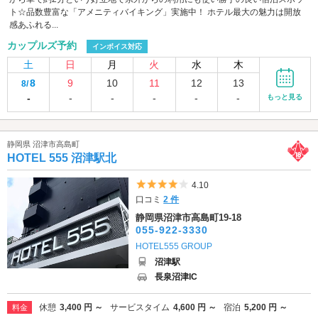
ト☆品数豊富な「アメニティバイキング」実施中！ ホテル最大の魅力は開放
感あふれる...
カップルズ予約
インボイス対応
土
日
月
火
水
木
8
9
10
11
12
13
8/
-
-
-
-
-
-
もっと見る
静岡県 沼津市高島町
HOTEL 555 沼津駅北
5つ星のうち4
4.10
口コミ
2 件
静岡県沼津市高島町19-18
055-922-3330
HOTEL555 GROUP
沼津駅
長泉沼津IC
休憩
3,400 円 ～
サービスタイム
4,600 円 ～
宿泊
5,200 円 ～
料金