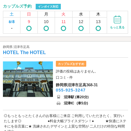
カップルズ予約
インボイス対応
土
日
月
火
水
木
8
9
10
11
12
13
8/
-
もっと見る
静岡県 沼津市足高
HOTEL The HOTEL
カップルズおすすめ
評価の投稿はありません。
口コミ - 件
静岡県沼津市足高368-31
055-925-3247
沼津駅 (車20分)
沼津IC
(車5分)
◎もっともっとたくさんのお客様にご来店 ご利用していただきたく、実行い
たします◎ ●料金大幅プライスダウン！● ★快適にステ
キにを合言葉に★ 洗練されたデザインと上質な空間が 二人だけの特別な時間