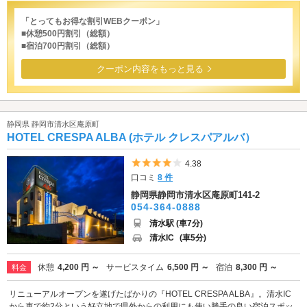
「とってもお得な割引WEBクーポン」
■休憩500円割引（総額）
■宿泊700円割引（総額）
クーポン内容をもっと見る
静岡県 静岡市清水区庵原町
HOTEL CRESPA ALBA (ホテル クレスパアルバ）
5つ星のうち4
4.38
口コミ
8 件
静岡県静岡市清水区庵原町141-2
054-364-0888
清水駅 (車7分)
清水IC
(車5分)
休憩
4,200 円 ～
サービスタイム
6,500 円 ～
宿泊
8,300 円 ～
料金
リニューアルオープンを遂げたばかりの『HOTEL CRESPA ALBA』。清水IC
から車で約2分という好立地で県外からの利用にも使い勝手の良い宿泊スポッ