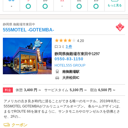
8/
-
-
もっと見る
静岡県 御殿場市東田中
555MOTEL -GOTEMBA-
5つ星のうち4
4.20
口コミ
3 件
静岡県御殿場市東田中1297
0550-83-1150
HOTEL555 GROUP
南御殿場駅
大井松田IC
休憩
3,400 円 ～
サービスタイム
5,100 円 ～
宿泊
6,500 円 ～
料金
アメリカの古き良き時代に浸ることができる唯一のモーテル。2019年8月に
555MOTEL GOTEMBAがフルリニューアルオープン。 各ルームデザインは、
まるでROUTE 66を旅するように、サンタモニカやロサンゼルスを彷彿とさ
せ、2Fの...
クーポン