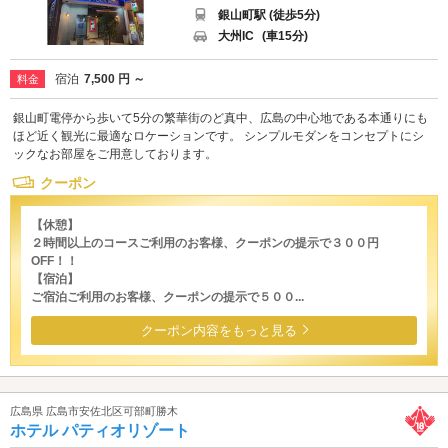
銀山町駅 (徒歩5分)
大州IC
(車15分)
宿泊
7,500 円 ～
料金
銀山町電停から歩いて5分の繁華街のど真中、広島の中心地である本通りにも
ほど近く観光に最適なロケーションです。 シンプルモダンをコンセプトにシ
ックなお部屋をご用意しております。
クーポン
【休憩】
２時間以上のコースご利用のお客様、クーポンの提示で３００円
OFF！！
【宿泊】
ご宿泊ご利用のお客様、クーポンの提示で５００...
クーポン内容をもっと見る
広島県 広島市安佐北区可部町勝木
ホテル パティオリゾート