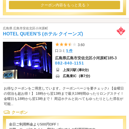
クーポン内容をもっと見る
広島県 広島市安佐北区小河原町
HOTEL QUEEN'S (ホテル クイーンズ)
5つ星のうち3.5
3.60
口コミ
5 件
広島県広島市安佐北区小河原町185-3
082-840-1151
上深川駅 (車8分)
広島東IC
(車7分)
お得なクーポンをご用意しています。クーポンページを要チェック♪ 【金曜日
の宿泊も超お得！】 18時から翌13時まで最大19時間ゆったりロングステイ！
金曜日も18時から翌13時まで！ 周辺ホテルと比べてもゆったりとした滞在が
可能...
クーポン
全日ご利用料金より500円OFF！