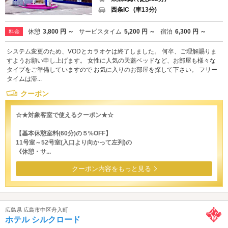
西条IC
(車13分)
休憩
3,800 円 ～
サービスタイム
5,200 円 ～
宿泊
6,300 円 ～
料金
システム変更のため、VODとカラオケは終了しました。 何卒、ご理解賜りま
すようお願い申し上げます。 女性に人気の天蓋ベッドなど、お部屋も様々な
タイプをご準備していますので お気に入りのお部屋を探して下さい。 フリー
タイムは滞...
クーポン
☆★対象客室で使えるクーポン★☆
【基本休憩室料(60分)の５%OFF】
11号室～52号室(入口より向かって左列)の
《休憩・サ...
クーポン内容をもっと見る
広島県 広島市中区舟入町
ホテル シルクロード