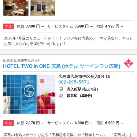
休憩
3,490 円 ～
サービスタイム
3,990 円 ～
宿泊
4,990 円 ～
料金
2020年7月遂にリニューアル！！！ フロア毎に内装のテーマが異なり、きっと
お気に入りのお部屋が見つかるはず！
広島県 広島市中区舟入町
HOTEL TWO in ONE 広島 (ホテル ツーインワン広島)
広島県広島市中区舟入町4-16
082-295-5571
舟入町駅 (徒歩4分)
観音IC
(車9分)
休憩
2,170 円 ～
サービスタイム
4,900 円 ～
宿泊
6,900 円 ～
料金
広島の有名スポットである『平和記念公園』や『原爆ドーム』、『広島城』ま