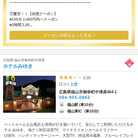
ーーーーーーーーーーーーーーーーーーーーーー
①驚安！！【休憩クーポン】
■100分 2,480円均一クーポン
■3時間 2,98...
クーポン内容をもっと見る
広島県 福山市御幸町中津原
ホテルみゆき
5つ星のうち3
3.20
口コミ
2 件
広島県福山市御幸町中津原464-1
084-955-0862
福山駅 (車10分)
福山東IC
(車10分)
ベッドルームもお風呂も清掃が行き届いていて、安心してご利用いただけるホ
テル みゆき。 地デジ対応浴室TV、マイナスイオンカールドライヤー、
USEN、ハンディマッサージャー、大型TV、持込用冷蔵庫、ブルーレイプレイ