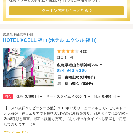
休憩・サービスタイム・宿泊いずれでもご利用可能です。
クーポン内容をもっと見る
広島県 福山市明神町
HOTEL XCELL 福山 (ホテル エクシル 福山)
5つ星のうち4
4.00
口コミ - 件
広島県福山市明神町2-8-15
084-943-6300
東福山駅 (徒歩8分)
福山東IC
(車6分)
休憩
3,480 円 ～
サービスタイム
4,600 円 ～
宿泊
6,400 円 ～
料金
【コスパ抜群＆リピーター多数】2019年12月リニューアルしてすごくキレイ
と大好評！福山エリアでも屈指の51室の部屋数を誇り、部屋タイプはS(VIP)～
Gの8種類と豊富。最新の設備も充実しており様々なタイプのお部屋をご用意
しております！（サ...
クーポン