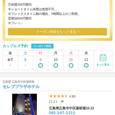
①休憩300円割引
※ショートタイム休憩は使用不可。
※フレックスタイム制の場合、3時間以上のご利用。
②宿泊500円割引
※フレッ...
クーポン内容をもっと見る
カップルズ予約
インボイス対応
金
土
日
月
火
水
7
8
9
10
11
12
8/
-
-
もっと見る
広島県 広島市中区薬研堀
セレブプラザホテル
5つ星のうち4.5
4.60
口コミ - 件
広島県広島市中区薬研堀10-12
082-247-1212