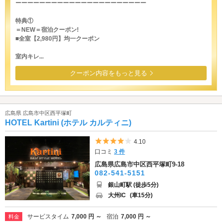
ーーーーーーーーーーーーーーーーーーーーーー
特典①
＝NEW＝宿泊クーポン!
■全室【2,980円】均一クーポン
室内キレ...
クーポン内容をもっと見る
広島県 広島市中区西平塚町
HOTEL Kartini (ホテル カルティニ)
5つ星のうち4
4.10
口コミ
3 件
広島県広島市中区西平塚町9-18
082-541-5151
銀山町駅 (徒歩5分)
大州IC
(車15分)
サービスタイム
7,000 円 ～
宿泊
7,000 円 ～
料金