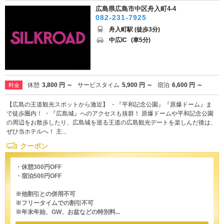
広島県広島市中区舟入町4-4
082-231-7925
舟入町駅 (徒歩3分)
中広IC
(車5分)
休憩
3,800 円 ～
サービスタイム
5,900 円 ～
宿泊
6,600 円 ～
料金
【広島の王道観光スポットから激近】 ・『平和記念公園』『原爆ドーム』ま
で徒歩圏内！ ・『広島城』へのアクセスも抜群！ 原爆ドームや平和記念公園
の周辺をお散歩したり、広島城を巡る王道の広島観光デートを楽しんだ後は、
ぜひ当ホテルへ！ 主...
クーポン
・休憩300円OFF
・宿泊500円OFF
※他割引との併用不可
※フリータイムでの割引不可
※年末年始、GW、お盆などの特別料...