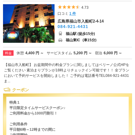
5つ星のうち4.5
4.73
口コミ
1 件
広島県福山市入船町2-4-14
084-921-4431
福山駅 (徒歩15分)
福山東IC
(車15分)
休憩
4,400 円 ～
サービスタイム
5,200 円 ～
宿泊
6,000 円 ～
料金
【福山市入船町】 お盆期間中の料金プランに関しましてはベリーノ公式HPを
ご覧ください 素泊まりプランが18時よりチェックイン可能です！！ 全プラン
において予約サービスを開始しました！ ご予約は電話番号TEL084-921-4431
ま...
クーポン
特典１
平日限定タイムサービスクーポン♪
ご利用料金から1000円割引！
ご利用条件
平日朝6時～12時までの間に
ご利用開始...