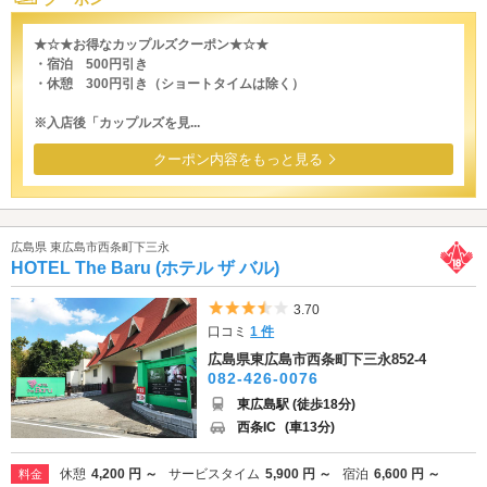
★☆★お得なカップルズクーポン★☆★
・宿泊 500円引き
・休憩 300円引き（ショートタイムは除く）
※入店後「カップルズを見...
クーポン内容をもっと見る
広島県 東広島市西条町下三永
HOTEL The Baru (ホテル ザ バル)
5つ星のうち3.5
3.70
口コミ
1 件
広島県東広島市西条町下三永852-4
082-426-0076
東広島駅 (徒歩18分)
西条IC
(車13分)
休憩
4,200 円 ～
サービスタイム
5,900 円 ～
宿泊
6,600 円 ～
料金