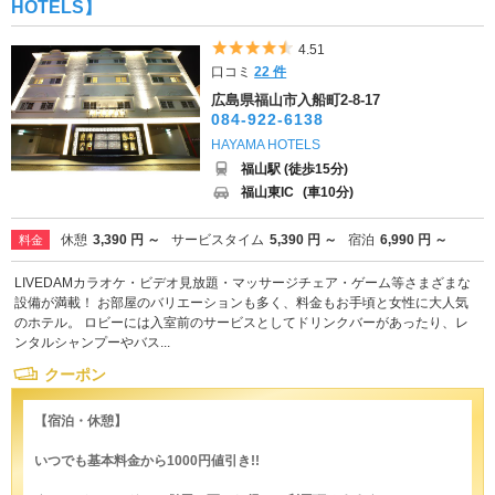
HOTELS】
5つ星のうち4.5
4.51
口コミ
22 件
広島県福山市入船町2-8-17
084-922-6138
HAYAMA HOTELS
福山駅 (徒歩15分)
福山東IC
(車10分)
休憩
3,390 円 ～
サービスタイム
5,390 円 ～
宿泊
6,990 円 ～
料金
LIVEDAMカラオケ・ビデオ見放題・マッサージチェア・ゲーム等さまざまな
設備が満載！ お部屋のバリエーションも多く、料金もお手頃と女性に大人気
のホテル。 ロビーには入室前のサービスとしてドリンクバーがあったり、レ
ンタルシャンプーやバス...
クーポン
【宿泊・休憩】
いつでも基本料金から1000円値引き!!