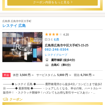
クーポン内容をもっと見る
広島県 広島市中区大手町
レステイ 広島
5つ星のうち4
4.20
口コミ
4 件
広島県広島市中区大手町5-15-25
082-246-0304
レステイグループ
鷹野橋駅 (徒歩4分)
吉島IC
(車6分)
休憩
3,500 円 ～
サービスタイム
5,900 円 ～
宿泊
6,700 円 ～
料金
―――◆ レステイ 広島 ◆――― 鷹野橋電停から徒歩4分／コンビニまで徒歩2
分 ―――◆ 最新情報 ◆――― ・シェアしたくなる、幸せの味。ハートカレー
販売中！ ・スクラッチ開催中！ハズレてもお得な割引サービスあり♪ ・...
クーポン