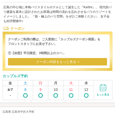
広島の中心地に本格バリスタイルホテルとして誕生した『Kartini』。 現代的バ
リ建築を基本に設計されたお部屋は時間の流れを忘れさせるバリのリゾートを
イメージしました。 『新・極上のバリ空間』をぜひご体験ください。 女子会
も好評開催中♪
クーポン
クーポンご利用の際は、ご入室前に「カップルズクーポン画面」を
フロントスタッフにお見せ下さい。
①【休憩】平日限定、3時間以上のコー...
クーポン内容をもっと見る
カップルズ予約
金
土
日
月
火
水
7
8
9
10
11
12
8/
-
もっと見る
広島県 広島市中区大手町