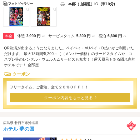
本郷（山陽道）IC
(車10分)
フォトギャラリー
休憩
3,990 円 ～
サービスタイム
5,300 円 ～
宿泊
6,600 円 ～
料金
QR決済が出来るようになりました。ペイペイ・AUペイ・D払いがご利用いた
だけます。 最大18時間\5,200～（（メンバー価格）のサービスタイムや、コ
スプレ等のレンタル・ウェルカムサービスも充実！！露天風呂もある隠れ家的
ホテルです！ 全部屋...
クーポン
フリータイム、ご宿泊、全て２０％ＯＦＦ！！
クーポン内容をもっと見る
広島県 廿日市市沖塩屋
ホテル 夢の国