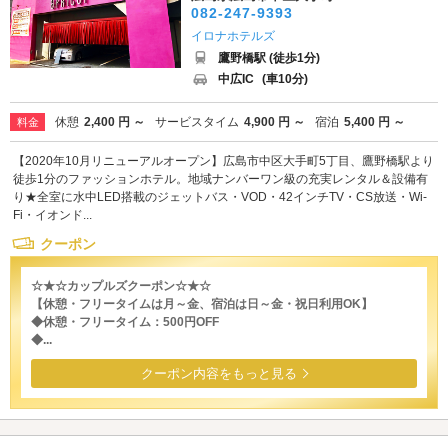
082-247-9393
イロナホテルズ
鷹野橋駅 (徒歩1分)
中広IC
(車10分)
休憩
2,400 円 ～
サービスタイム
4,900 円 ～
宿泊
5,400 円 ～
料金
【2020年10月リニューアルオープン】広島市中区大手町5丁目、鷹野橋駅より
徒歩1分のファッションホテル。地域ナンバーワン級の充実レンタル＆設備有
り★全室に水中LED搭載のジェットバス・VOD・42インチTV・CS放送・Wi-
Fi・イオンド...
クーポン
☆★☆カップルズクーポン☆★☆
【休憩・フリータイムは月～金、宿泊は日～金・祝日利用OK】
◆休憩・フリータイム：500円OFF
◆...
クーポン内容をもっと見る