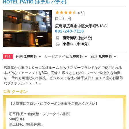
HOTEL PATIO (ホテル パテオ)
5つ星のうち4.5
4.60
口コミ - 件
広島県広島市中区大手町5-18-6
082-243-7116
鷹野橋駅 (徒歩6分)
東雲IC
(車10分)
休憩
2,000 円 ～
サービスタイム
5,000 円 ～
宿泊
6,000 円 ～
料金
広島駅から車で１０分☆禁煙ルームもあり♡ ソープランドなどで使用される
本格的なエアーマットを8室に完備！ 広々としたバスルームで刺激的な時間
を！ 予約も可能なので観光、ビジネスにも使い勝手抜群！ 全１２室のお洒落
なプチホテル！５・１...
クーポン
【入室前にフロントにてクーポン画面をご提示ください】
①平日(月〜金)休憩・フリータイム割引
500円OFF
※土日祝、90分休憩...