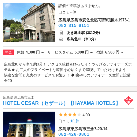
評価の投稿はありません。
口コミ - 件
広島県広島市安佐北区可部町勝木1973-1
082-815-6151
あき亀山駅 (車12分)
広島北IC
(車3分)
休憩
4,300 円 ～
サービスタイム
5,000 円 ～
宿泊
6,500 円 ～
料金
広島北ICから車で約3分！ アクセス抜群＆ゆったりくつろげるデザイナーズホ
テル★ お二人のプライベートな時間を心ゆくまで満喫していただけるよう、
快適な空間と充実のサービスでお迎え！ ◆ 癒やしのデザイナーズ空間と設備
全20...
広島県 東広島市三永
HOTEL CESAR（セザール）【HAYAMA HOTELS】
5つ星のうち4
4.00
口コミ
10 件
広島県東広島市三永3-20-14
082-426-0801