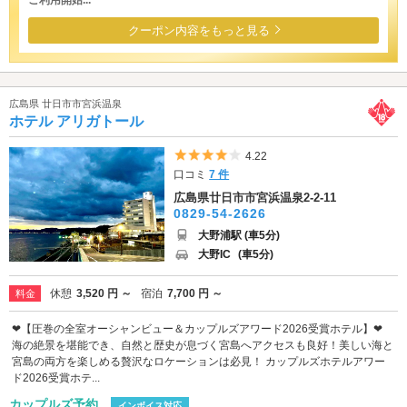
クーポン内容をもっと見る
広島県 廿日市市宮浜温泉
ホテル アリガトール
5つ星のうち4
4.22
口コミ
7 件
広島県廿日市市宮浜温泉2-2-11
0829-54-2626
大野浦駅 (車5分)
大野IC
(車5分)
休憩
3,520 円 ～
宿泊
7,700 円 ～
料金
❤︎【圧巻の全室オーシャンビュー＆カップルズアワード2026受賞ホテル】❤︎
海の絶景を堪能でき、自然と歴史が息づく宮島へアクセスも良好！美しい海と
宮島の両方を楽しめる贅沢なロケーションは必見！ カップルズホテルアワー
ド2026受賞ホテ...
カップルズ予約
インボイス対応