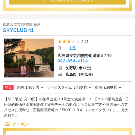
クーポン内容をもっと見る
広島県 安芸郡熊野町萩原
SKYCLUB 41
5つ星のうち3
3.47
口コミ
1 件
広島県安芸郡熊野町萩原5-7-40
082-854-4114
矢野駅 (車17分)
広島IC
(車41分)
休憩
1,980 円 ～
サービスタイム
3,480 円 ～
宿泊
2,980 円 ～
料金
【平日限定1分10円】の衝撃企画201号室で実施中！！ 【コスパ最高宣言！】
圧倒的低価格＆充実設備！観光デートの拠点にも◎ 広島市内や呉方面へのア
クセスに便利な、安芸郡熊野町の『SKYCLUB 41（スカイクラブ）』。 最大
の魅力...
クーポン