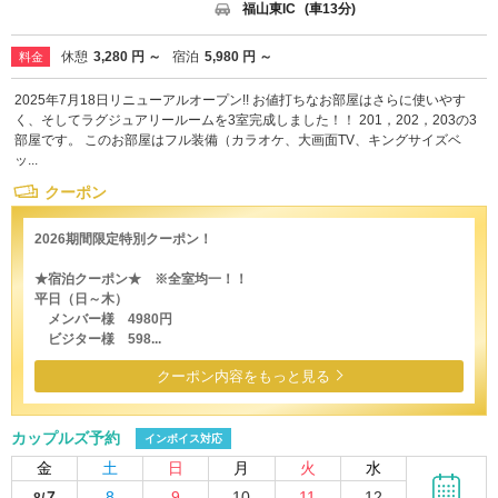
福山東IC
(車13分)
休憩
3,280 円 ～
宿泊
5,980 円 ～
料金
2025年7月18日リニューアルオープン!! お値打ちなお部屋はさらに使いやす
く、そしてラグジュアリールームを3室完成しました！！ 201，202，203の3
部屋です。 このお部屋はフル装備（カラオケ、大画面TV、キングサイズベ
ッ...
クーポン
2026期間限定特別クーポン！
★宿泊クーポン★ ※全室均一！！
平日（日～木）
メンバー様 4980円
ビジター様 598...
クーポン内容をもっと見る
カップルズ予約
インボイス対応
金
土
日
月
火
水
7
8
9
10
11
12
8/