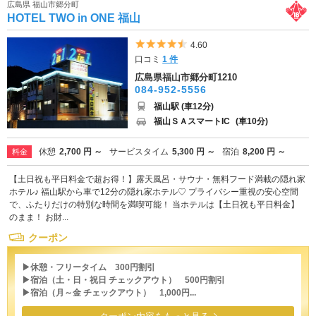
広島県 福山市郷分町
HOTEL TWO in ONE 福山
5つ星のうち4.5
4.60
口コミ
1 件
広島県福山市郷分町1210
084-952-5556
福山駅 (車12分)
福山ＳＡスマートIC
(車10分)
休憩
2,700 円 ～
サービスタイム
5,300 円 ～
宿泊
8,200 円 ～
料金
【土日祝も平日料金で超お得！】露天風呂・サウナ・無料フード満載の隠れ家
ホテル♪ 福山駅から車で12分の隠れ家ホテル♡ プライバシー重視の安心空間
で、ふたりだけの特別な時間を満喫可能！ 当ホテルは【土日祝も平日料金】
のまま！ お財...
クーポン
▶休憩・フリータイム 300円割引
▶宿泊（土・日・祝日 チェックアウト） 500円割引
▶宿泊（月～金 チェックアウト） 1,000円...