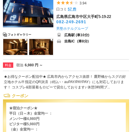
5つ星のうち3.5
3.94
口コミ
57 件
広島県広島市中区大手町5-19-22
082-249-2691
男塾ホテルグループ
広島駅 (車10分)
フォトギャラリー
吉島IC
(車8分)
宿泊
6,980 円 ～
料金
★お得なクーポン配信中★ 広島市内からアクセス抜群！ 鷹野橋からスグの好
立地ホテル!!! 指定のQR決済（d払い・auPAY/PAYPAY）にも対応しておりま
す！ コスプレ&部屋着もロビーで貸出しております♪ 休憩3時間プ...
クーポン
★宿泊クーポン★
平日（日～木）全室均一 ：
メンバー様4,980円
ビジター様5,980円
（金）全室均一 ：