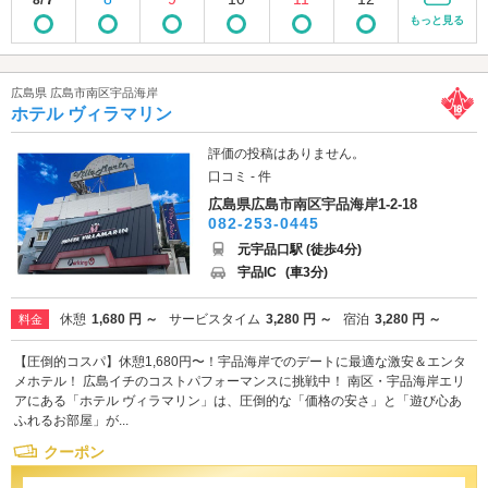
もっと見る
広島県 広島市南区宇品海岸
ホテル ヴィラマリン
評価の投稿はありません。
口コミ - 件
広島県広島市南区宇品海岸1-2-18
082-253-0445
元宇品口駅 (徒歩4分)
宇品IC
(車3分)
休憩
1,680 円 ～
サービスタイム
3,280 円 ～
宿泊
3,280 円 ～
料金
【圧倒的コスパ】休憩1,680円〜！宇品海岸でのデートに最適な激安＆エンタ
メホテル！ 広島イチのコストパフォーマンスに挑戦中！ 南区・宇品海岸エリ
アにある「ホテル ヴィラマリン」は、圧倒的な「価格の安さ」と「遊び心あ
ふれるお部屋」が...
クーポン