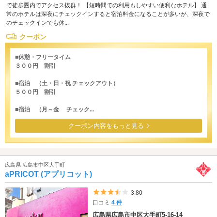
で徒歩圏内でアクセス抜群！ 【短時間での利用もしやすい便利なホテル】 通
常のホテルは深夜にチェックインすると宿泊料金になることが多いが、深夜で
のチェックインでも休...
クーポン
■休憩・フリータイム
３００円 割引
■宿泊 （土・日・祝 チェックアウト）
５００円 割引
■宿泊 （月～金 チェック...
クーポン内容をもっと見る
広島県 広島市中区大手町
aPRICOT (アプリコット)
5つ星のうち3.5
3.80
口コミ
4 件
広島県広島市中区大手町5-16-14