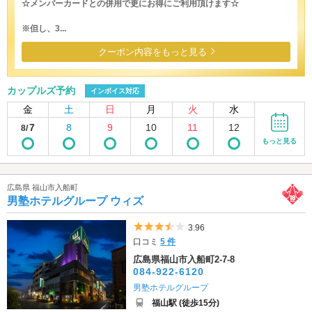
☆メンバーカードとの併用で更にお得にご利用頂けます☆
※但し、3...
クーポン内容をもっと見る
カップルズ予約
インボイス対応
金
土
日
月
火
水
7
8
9
10
11
12
8/
もっと見る
広島県 福山市入船町
男塾ホテルグループ ウィズ
5つ星のうち3.5
3.96
口コミ
5 件
広島県福山市入船町2-7-8
084-922-6120
男塾ホテルグループ
福山駅 (徒歩15分)