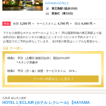
HAYAMA HOTELS
東広島駅 (徒歩10分)
西条IC
(車10分)
休憩
3,290 円 ～
サービスタイム
4,790 円 ～
宿泊
6,490 円 ～
料金
アクセス抜群なホテル セザールへようこそ！ JR山陽新幹線の東広島駅より徒
歩約10分♪ 観光やビジネスの拠点にピッタリ◎ ☆ビジネス予約スタート！
お電話でのご予約お待ちしています。 全24室の客室はシンプルな客室から ...
クーポン
特典1 平日（土曜日 祝前日以外） 宿泊10%OFF
＊Aランク対象外
特典2 平日（月～金）休憩・サービスタイム 10％...
クーポン内容をもっと見る
広島県 福山市入船町
HOTEL L'ECLAIR (ホテル レクレール) 【HAYAMA