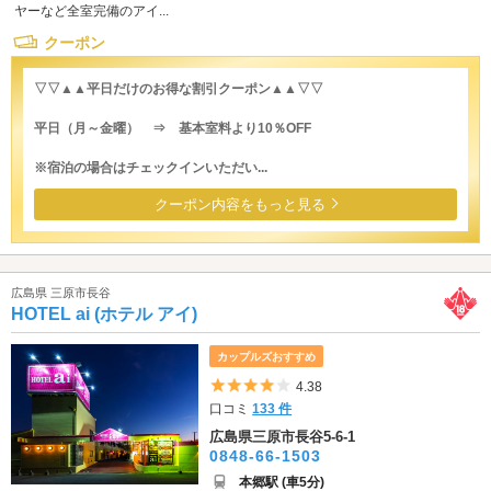
ヤーなど全室完備のアイ...
クーポン
▽▽▲▲平日だけのお得な割引クーポン▲▲▽▽
平日（月～金曜） ⇒ 基本室料より10％OFF
※宿泊の場合はチェックインいただい...
クーポン内容をもっと見る
広島県 三原市長谷
HOTEL ai (ホテル アイ)
カップルズおすすめ
5つ星のうち4
4.38
口コミ
133 件
広島県三原市長谷5-6-1
0848-66-1503
本郷駅 (車5分)