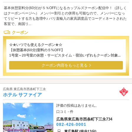
基本休憩室料分(60分)が５％OFFになるカップルズクーポン配信中！（詳しく
はクーポンページへ） メンバー割引との併用も可能なので、メンバーになっ
てリピートする方も急増中♪ バリ直輸入の家具調度品でコーディネートされた
客室で、南国リ...
クーポン
☆★いつでも使えるクーポン★☆
【休憩基本(60分)室料の５%OFF】
1号室～20号室の休憩・サービスタイム・宿泊いずれもクーポン対象...
クーポン内容をもっと見る
広島県 東広島市西条町下三永
ホテル サファイア
評価の投稿はありません。
口コミ - 件
広島県東広島市西条町下三永734
082-426-0001
東広島駅 (徒歩13分)