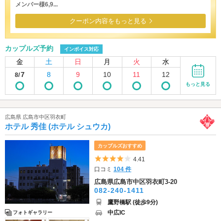
メンバー様6,9...
クーポン内容をもっと見る
カップルズ予約
インボイス対応
金
土
日
月
火
水
7
8
9
10
11
12
8/
もっと見る
広島県 広島市中区羽衣町
ホテル 秀佳 (ホテル シュウカ)
カップルズおすすめ
5つ星のうち4
4.41
口コミ
104 件
広島県広島市中区羽衣町3-20
082-240-1411
鷹野橋駅 (徒歩9分)
中広IC
フォトギャラリー