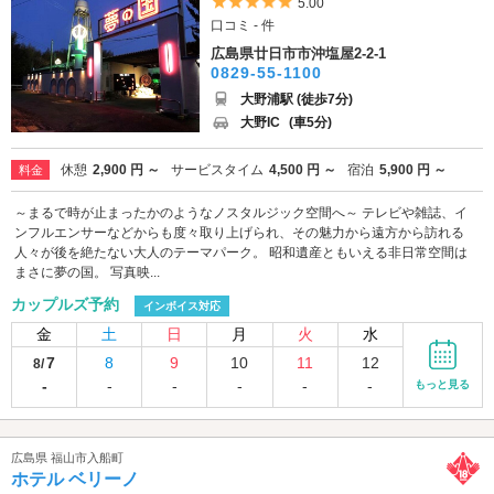
5つ星のうち5
5.00
口コミ - 件
広島県廿日市市沖塩屋2-2-1
0829-55-1100
大野浦駅 (徒歩7分)
大野IC
(車5分)
休憩
2,900 円 ～
サービスタイム
4,500 円 ～
宿泊
5,900 円 ～
料金
～まるで時が止まったかのようなノスタルジック空間へ～ テレビや雑誌、イ
ンフルエンサーなどからも度々取り上げられ、その魅力から遠方から訪れる
人々が後を絶たない大人のテーマパーク。 昭和遺産ともいえる非日常空間は
まさに夢の国。 写真映...
カップルズ予約
インボイス対応
金
土
日
月
火
水
7
8
9
10
11
12
8/
-
-
-
-
-
-
もっと見る
広島県 福山市入船町
ホテル ベリーノ