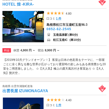
HOTEL 煌 -KIRA-
5つ星のうち4.5
4.80
口コミ
1 件
島根県松江市玉湯町玉造96-3
0852-62-2545
玉造温泉駅 (車6分)
松江玉造IC
(車10分)
休憩
4,900 円 ～
宿泊
8,900 円 ～
料金
【2019年10月グランドオープン！】 客室は日本の色彩美をテーマに、一部屋
ごとに全く異なる雅な世界が広がっており選室時の楽しみもある表情豊かな20
室をご用意致しました。 ☆【大人気】極上の露天風呂付き客室あり ☆【大人
気】贅沢空...
島根県 出雲市湖陵町差海
出雲長屋 IZUMONAGAYA
5つ星のうち4
4.40
口コミ
1 件