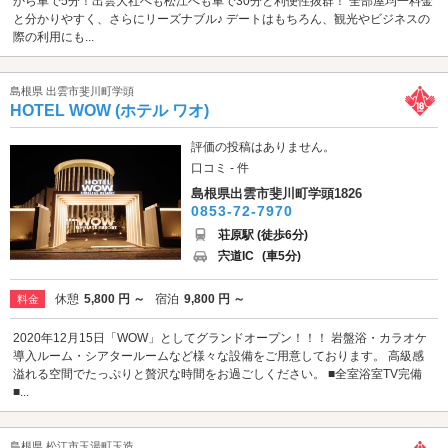
から車で5分！出雲大社へも松江へも車で30分と利便性抜群！ 全部屋均一料金
と分かりやすく、さらにリーズナブル♪ デートはもちろん、観光やビジネスの
際の利用にも...
島根県 出雲市斐川町学頭
HOTEL WOW (ホテル ワオ)
評価の投稿はありません。
口コミ - 件
島根県出雲市斐川町学頭1826
0853-72-7970
荘原駅 (徒歩6分)
宍道IC
(車5分)
休憩
5,800 円 ～
宿泊
9,800 円 ～
料金
2020年12月15日「WOW」としてグランドオープン！！！ 岩盤浴・カラオケ
導入ルーム・シアタールームなど様々な設備をご用意しております。 高級感
溢れる空間でたっぷりと贅沢な時間をお過ごしください。 ■全室浴室TV完備
■...
島根県 松江市玉湯町玉造