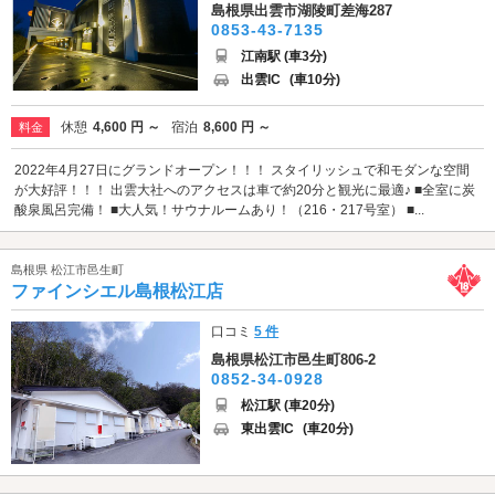
島根県出雲市湖陵町差海287
0853-43-7135
江南駅 (車3分)
出雲IC
(車10分)
休憩
4,600 円 ～
宿泊
8,600 円 ～
料金
2022年4月27日にグランドオープン！！！ スタイリッシュで和モダンな空間
が大好評！！！ 出雲大社へのアクセスは車で約20分と観光に最適♪ ■全室に炭
酸泉風呂完備！ ■大人気！サウナルームあり！（216・217号室） ■...
島根県 松江市邑生町
ファインシエル島根松江店
口コミ
5 件
島根県松江市邑生町806-2
0852-34-0928
松江駅 (車20分)
東出雲IC
(車20分)