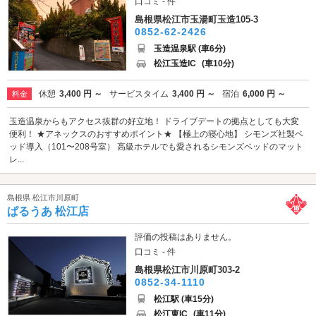
口コミ - 件
島根県松江市玉湯町玉造105-3
0852-62-2426
玉造温泉駅 (車6分)
松江玉造IC
(車10分)
休憩
3,400 円 ～
サービスタイム
3,400 円 ～
宿泊
6,000 円 ～
料金
玉造温泉からもアクセス抜群の好立地！ ドライブデートの拠点としても大変
便利！ ★アネックスのおすすめポイント★ 【極上の寝心地】 シモンズ社製ベ
ッド導入（101〜208号室） 高級ホテルでも愛されるシモンズベッドのマット
レ...
島根県 松江市川原町
ぱるうあ 松江店
評価の投稿はありません。
口コミ - 件
島根県松江市川原町303-2
0852-34-1110
松江駅 (車15分)
松江東IC
(車11分)