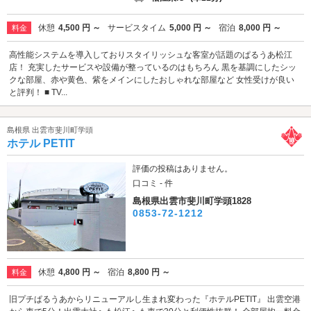
休憩
4,500 円 ～
サービスタイム
5,000 円 ～
宿泊
8,000 円 ～
料金
高性能システムを導入しておりスタイリッシュな客室が話題のぱるうあ松江
店！ 充実したサービスや設備が整っているのはもちろん 黒を基調にしたシッ
クな部屋、赤や黄色、紫をメインにしたおしゃれな部屋など 女性受けが良い
と評判！ ■ TV...
島根県 出雲市斐川町学頭
ホテル PETIT
評価の投稿はありません。
口コミ - 件
島根県出雲市斐川町学頭1828
0853-72-1212
休憩
4,800 円 ～
宿泊
8,800 円 ～
料金
旧プチぱるうあからリニューアルし生まれ変わった『ホテルPETIT』 出雲空港