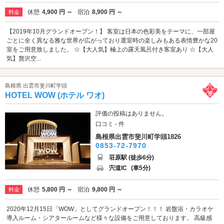
休憩
4,900 円 ～
宿泊
8,900 円 ～
料金
【2019年10月グランドオープン！】 客室は日本の色彩美をテーマに、一部屋
ごとに全く異なる雅な世界が広がっており選室時の楽しみもある表情豊かな20
室をご用意致しました。 ☆【大人気】極上の露天風呂付き客室あり ☆【大人
気】贅沢空...
島根県 出雲市斐川町学頭
HOTEL WOW (ホテル ワオ)
評価の投稿はありません。
口コミ - 件
島根県出雲市斐川町学頭1826
0853-72-7970
荘原駅 (徒歩6分)
宍道IC
(車5分)
休憩
5,800 円 ～
宿泊
9,800 円 ～
料金
2020年12月15日「WOW」としてグランドオープン！！！ 岩盤浴・カラオケ
導入ルーム・シアタールームなど様々な設備をご用意しております。 高級感