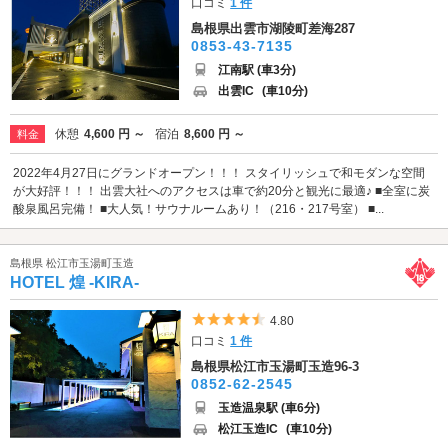
口コミ
1 件
島根県出雲市湖陵町差海287
0853-43-7135
江南駅 (車3分)
出雲IC
(車10分)
休憩
4,600 円 ～
宿泊
8,600 円 ～
料金
2022年4月27日にグランドオープン！！！ スタイリッシュで和モダンな空間
が大好評！！！ 出雲大社へのアクセスは車で約20分と観光に最適♪ ■全室に炭
酸泉風呂完備！ ■大人気！サウナルームあり！（216・217号室） ■...
島根県 松江市玉湯町玉造
HOTEL 煌 -KIRA-
5つ星のうち4.5
4.80
口コミ
1 件
島根県松江市玉湯町玉造96-3
0852-62-2545
玉造温泉駅 (車6分)
松江玉造IC
(車10分)