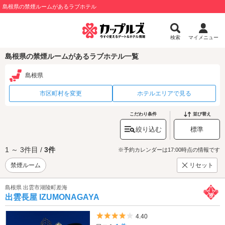
島根県の禁煙ルームがあるラブホテル
検索
マイメニュー
島根県の禁煙ルームがあるラブホテル一覧
島根県
市区町村を変更
ホテルエリアで見る
こだわり条件
並び替え
絞り込む
標準
1 ～ 3件目 /
3件
※予約カレンダーは17:00時点の情報です
禁煙ルーム
リセット
島根県 出雲市湖陵町差海
出雲長屋 IZUMONAGAYA
5つ星のうち4
4.40