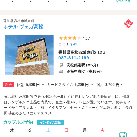
-
-
-
-
-
-
もっと見る
香川県 高松市城東町
ホテル ヴェガ高松
5つ星のうち4
4.27
口コミ
7 件
香川県高松市城東町2-12-3
087-811-2199
高松築港駅 (車5分)
高松中央IC
(車15分)
休憩
5,400 円 ～
サービスタイム
5,200 円 ～
宿泊
8,700 円 ～
料金
落ち着いた雰囲気で居心地◎ 高松港近くに佇むレンガ風の外観が目印。部屋
はシンプルかつ上品な内装で、全室65型4Kテレビが置いています。食事もフ
ードからアラカルト、麺、イタリアン、セットメニューなど品数も多く、長時
間滞在のふたりにもオススメ...
カップルズ予約
インボイス対応
木
金
土
日
月
火