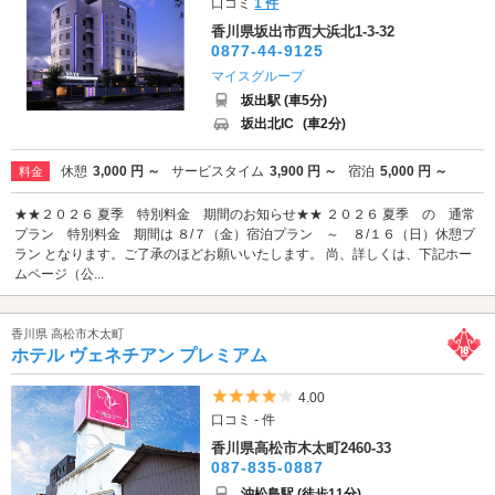
口コミ
1 件
香川県坂出市西大浜北1-3-32
0877-44-9125
マイスグループ
坂出駅 (車5分)
坂出北IC
(車2分)
休憩
3,000 円 ～
サービスタイム
3,900 円 ～
宿泊
5,000 円 ～
料金
★★２０２６ 夏季 特別料金 期間のお知らせ★★ ２０２６ 夏季 の 通常
プラン 特別料金 期間は ８/７（金）宿泊プラン ～ ８/１６（日）休憩プ
ラン となります。ご了承のほどお願いいたします。 尚、詳しくは、下記ホー
ムページ（公...
香川県 高松市木太町
ホテル ヴェネチアン プレミアム
5つ星のうち4
4.00
口コミ - 件
香川県高松市木太町2460-33
087-835-0887
沖松島駅 (徒歩11分)