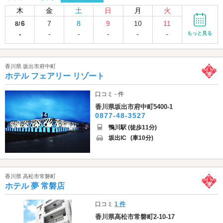
木
金
土
日
月
火
6
7
8
9
10
11
8/
-
-
-
-
-
-
もっと見る
香川県 坂出市府中町
ホテル フェアリー リゾート
口コミ - 件
香川県坂出市府中町5400-1
0877-48-3527
鴨川駅 (徒歩11分)
坂出IC
(車10分)
香川県 高松市常磐町
ホテル 夢 常磐店
口コミ
1 件
香川県高松市常磐町2-10-17