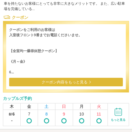
車を持たないお客様にとっても非常に大きなメリットです。 また、広い駐車
場を完備している...
クーポン
クーポンをご利用のお客様は
入室後フロント9番までお電話くださいませ。
【全室均一爆得休憩クーポン】
《月～金》
6...
クーポン内容をもっと見る
カップルズ予約
木
金
土
日
月
火
6
7
8
9
10
11
8/
-
もっと見る