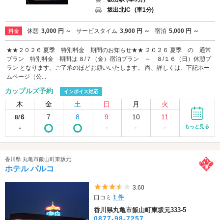
坂出北IC
(車1分)
休憩
3,000 円 ～
サービスタイム
3,900 円 ～
宿泊
5,000 円 ～
料金
★★２０２６ 夏季 特別料金 期間のお知らせ★★ ２０２６ 夏季 の 通常
プラン 特別料金 期間は ８/７（金）宿泊プラン ～ ８/１６（日）休憩プ
ラン となります。ご了承のほどお願いいたします。 尚、詳しくは、下記ホー
ムページ（公...
カップルズ予約
インボイス対応
木
金
土
日
月
火
6
7
8
9
10
11
8/
-
-
-
-
もっと見る
香川県 丸亀市飯山町東坂元
ホテル パルコ
5つ星のうち3.5
3.60
口コミ
1 件
香川県丸亀市飯山町東坂元333-5
0877-98-7257