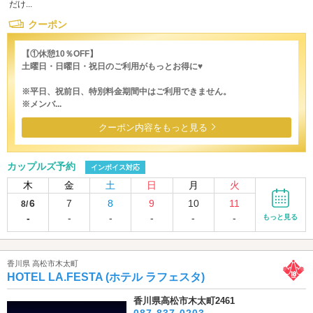
だけ...
クーポン
【①休憩10％OFF】
土曜日・日曜日・祝日のご利用がもっとお得に♥
※平日、祝前日、特別料金期間中はご利用できません。
※メンバ...
クーポン内容をもっと見る
カップルズ予約
インボイス対応
木
金
土
日
月
火
6
7
8
9
10
11
8/
-
-
-
-
-
-
もっと見る
香川県 高松市木太町
HOTEL LA.FESTA (ホテル ラフェスタ)
香川県高松市木太町2461
087-837-0203