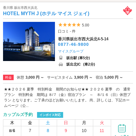
香川県 坂出市西大浜北
HOTEL MYTH J (ホテル マイス ジェイ)
5つ星のうち5
5.00
口コミ - 件
香川県坂出市西大浜北4-5-14
0877-46-9800
マイスグループ
坂出駅 (車5分)
坂出北IC
(車2分)
休憩
3,000 円 ～
サービスタイム
3,900 円 ～
宿泊
5,000 円 ～
料金
★★２０２６ 夏季 特別料金 期間のお知らせ★★ ２０２６ 夏季 の 通常
プラン 特別料金 期間は ８/７（金）宿泊プラン ～ ８/１６（日）休憩プ
ラン となります。ご了承のほどお願いいたします。 尚、詳しくは、下記ホー
ムページ（公...
カップルズ予約
インボイス対応
木
金
土
日
月
火
6
7
8
9
10
11
8/