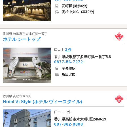
瓦町駅 (徒歩4分)
高松中央IC
(車10分)
香川県 綾歌郡宇多津町浜一番丁
ホテル シートップ
口コミ
2 件
香川県綾歌郡宇多津町浜一番丁5-8
0877-56-7272
宇多津駅
坂出北IC
香川県 高松市木太町
Hotel Vi Style (ホテル ヴィースタイル)
口コミ - 件
香川県高松市木太町6区2460-19
087-862-0808