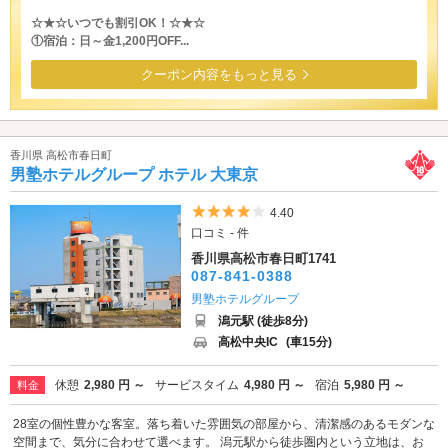
☆★☆いつでも割引OK！☆★☆
①宿泊：日～金1,200円OFF...
クーポン内容をもっと見る
香川県 高松市春日町
男塾ホテルグループ ホテル 大東京
5つ星のうち4
4.40
口コミ - 件
香川県高松市春日町1741
087-841-0388
男塾ホテルグループ
潟元駅 (徒歩8分)
高松中央IC
(車15分)
休憩
2,980 円 ～
サービスタイム
4,980 円 ～
宿泊
5,980 円 ～
料金
28室の個性豊かな客室。落ち着いた雰囲気の部屋から、清潔感のあるモダンな
空間まで、気分に合わせて選べます。 潟元駅から徒歩圏内という立地は、お