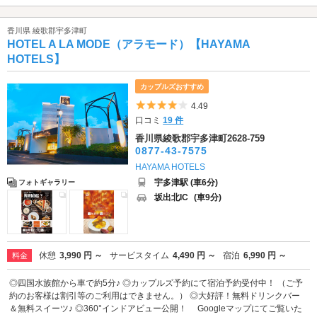
香川県 綾歌郡宇多津町
HOTEL A LA MODE（アラモード）【HAYAMA
HOTELS】
カップルズおすすめ
5つ星のうち4
4.49
口コミ
19 件
香川県綾歌郡宇多津町2628-759
0877-43-7575
HAYAMA HOTELS
宇多津駅 (車6分)
フォトギャラリー
坂出北IC
(車9分)
休憩
3,990 円 ～
サービスタイム
4,490 円 ～
宿泊
6,990 円 ～
料金
◎四国水族館から車で約5分♪ ◎カップルズ予約にて宿泊予約受付中！ （ご予
約のお客様は割引等のご利用はできません。） ◎大好評！無料ドリンクバー
＆無料スイーツ♪ ◎360°インドアビュー公開！ Googleマップにてご覧いた