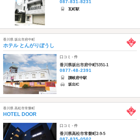
087-831-8231
瓦町駅
香川県 坂出市府中町
ホテル とんがりぼうし
口コミ - 件
香川県坂出市府中町5351-1
0877-48-2391
讃岐府中駅
坂出IC
香川県 高松市常磐町
HOTEL DOOR
口コミ - 件
香川県高松市常磐町2-9-5
087-835-0502