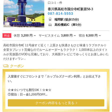
口コミ - 件
香川県高松市国分寺町新居58-3
087-814-5553
端岡駅 (徒歩15分)
高松檀紙IC
(車5分)
休憩
3,200 円 ～
サービスタイム
3,800 円 ～
宿泊
6,500 円 ～
料金
高松市国分寺町 11号線すぐ近く！上質さも快適さもひと味違うラブホテル☆
全室タブレット完備なのでルームオーダーもラクラク！ 1,000本以上のタイト
ルが見放題のVODも完備しており、大画面テレビにてゆっくりとお楽しみいた
だけます♪ ワン...
クーポン
入室後すぐにフロントまで「カップルズクーポン利用」とお伝え下さ
い。
☆★☆いつでも割引OK！☆★☆
①宿泊：日～金1,200円OFF...
クーポン内容をもっと見る