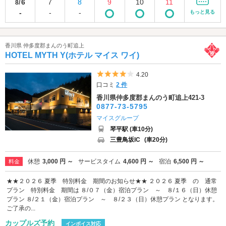
6
7
8
9
10
11
8/
-
-
-
もっと見る
香川県 仲多度郡まんのう町追上
HOTEL MYTH Y(ホテル マイス ワイ)
5つ星のうち4
4.20
口コミ
2 件
香川県仲多度郡まんのう町追上421-3
0877-73-5795
マイスグループ
琴平駅 (車10分)
三豊鳥坂IC
(車20分)
休憩
3,000 円 ～
サービスタイム
4,600 円 ～
宿泊
6,500 円 ～
料金
★★２０２６ 夏季 特別料金 期間のお知らせ★★ ２０２６ 夏季 の 通常
プラン 特別料金 期間は ８/０７（金）宿泊プラン ～ ８/１６（日）休憩
プラン ８/２１（金）宿泊プラン ～ ８/２３（日）休憩プラン となります。
ご了承の...
カップルズ予約
インボイス対応