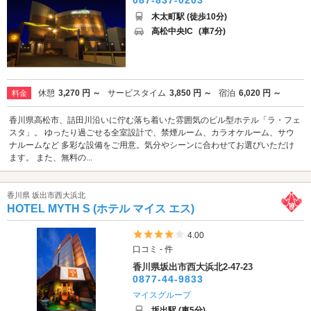
木太町駅 (徒歩10分)
高松中央IC
(車7分)
休憩
3,270 円 ～
サービスタイム
3,850 円 ～
宿泊
6,020 円 ～
料金
香川県高松市、詰田川沿いに佇む落ち着いた雰囲気のビル型ホテル「ラ・フェ
スタ」。 ゆったり過ごせる全室設計で、禁煙ルーム、カラオケルーム、サウ
ナルームなど 多彩な設備をご用意。気分やシーンに合わせてお選びいただけ
ます。 また、無料の...
香川県 坂出市西大浜北
HOTEL MYTH S (ホテル マイス エス)
5つ星のうち4
4.00
口コミ - 件
香川県坂出市西大浜北2-47-23
0877-44-9833
マイスグループ
坂出駅 (車5分)