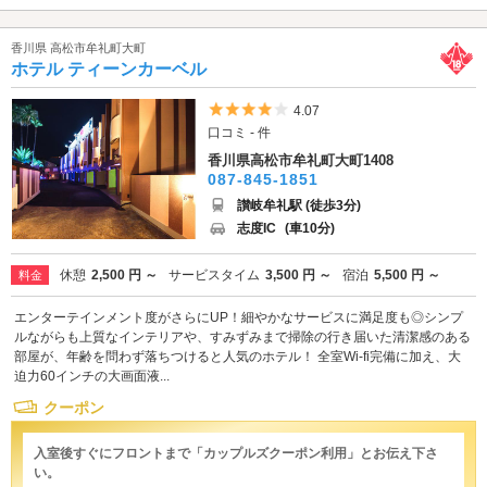
香川県 高松市牟礼町大町
ホテル ティーンカーベル
5つ星のうち4
4.07
口コミ - 件
香川県高松市牟礼町大町1408
087-845-1851
讃岐牟礼駅 (徒歩3分)
志度IC
(車10分)
休憩
2,500 円 ～
サービスタイム
3,500 円 ～
宿泊
5,500 円 ～
料金
エンターテインメント度がさらにUP！細やかなサービスに満足度も◎シンプ
ルながらも上質なインテリアや、すみずみまで掃除の行き届いた清潔感のある
部屋が、年齢を問わず落ちつけると人気のホテル！ 全室Wi-fi完備に加え、大
迫力60インチの大画面液...
クーポン
入室後すぐにフロントまで「カップルズクーポン利用」とお伝え下さ
い。