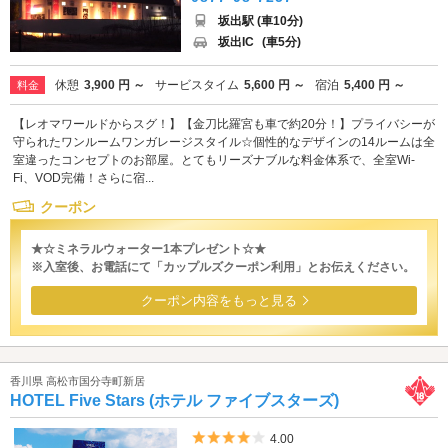
坂出駅 (車10分)
坂出IC
(車5分)
休憩
3,900 円 ～
サービスタイム
5,600 円 ～
宿泊
5,400 円 ～
料金
【レオマワールドからスグ！】【金刀比羅宮も車で約20分！】プライバシーが
守られたワンルームワンガレージスタイル☆個性的なデザインの14ルームは全
室違ったコンセプトのお部屋。とてもリーズナブルな料金体系で、全室Wi-
Fi、VOD完備！さらに宿...
クーポン
★☆ミネラルウォーター1本プレゼント☆★
※入室後、お電話にて「カップルズクーポン利用」とお伝えください。
クーポン内容をもっと見る
香川県 高松市国分寺町新居
HOTEL Five Stars (ホテル ファイブスターズ)
5つ星のうち4
4.00