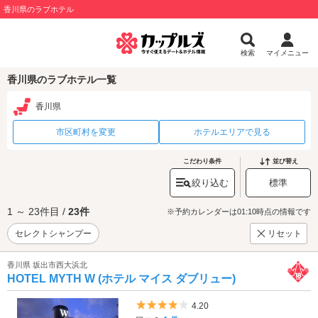
香川県のラブホテル
検索
マイメニュー
香川県のラブホテル一覧
香川県
市区町村を変更
ホテルエリアで見る
こだわり条件
並び替え
絞り込む
標準
1 ～ 23件目 /
23件
※予約カレンダーは01:10時点の情報です
セレクトシャンプー
リセット
香川県 坂出市西大浜北
HOTEL MYTH W (ホテル マイス ダブリュー)
5つ星のうち4
4.20