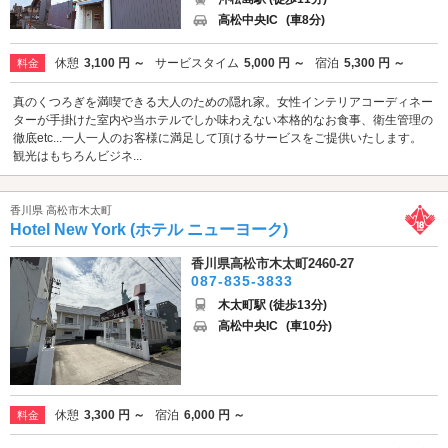
高松中央IC
(車8分)
休憩
3,100 円 ～
サービスタイム
5,000 円 ～
宿泊
5,300 円 ～
料金
真のくつろぎを満喫できる大人のための隠れ家。女性インテリアコーディネー
ターが手掛けた室内や当ホテルでしか味わえない本格的なお食事、衛生管理の
徹底etc...一人一人のお客様に満足して頂けるサービスをご提供いたします。
観光はもちろんビジネ...
香川県 高松市木太町
Hotel New York (ホテル ニューヨーク)
香川県高松市木太町2460-27
087-835-3833
木太町駅 (徒歩13分)
高松中央IC
(車10分)
休憩
3,300 円 ～
宿泊
6,000 円 ～
料金