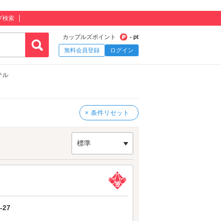
プ検索
カップルズポイント
- pt
無料会員登録
ログイン
テル
× 条件リセット
標準
27