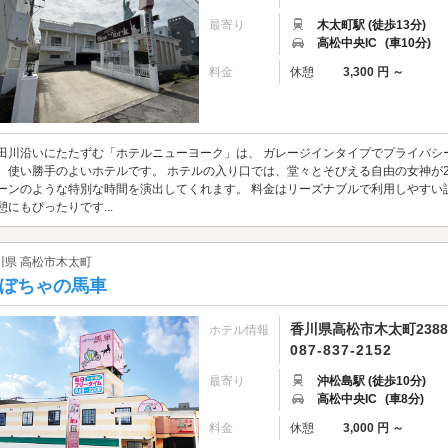
最寄り
木太町駅 (徒歩13分)
高松中央IC
(車10分)
料金
休憩
3,300 円 ～
田川沿いにたたずむ「ホテルニューヨーク」は、 ガレージインタイプでプライバシ
、使い勝手のよいホテルです。 ホテルの入り口では、堂々とそびえる自由の女神が
ーンのような特別な時間を演出してくれます。 料金はリーズナブルで利用しやすい
憩にもぴったりです...
川県 高松市木太町
ぼちゃの馬車
香川県高松市木太町2388
ホテル情報
087-837-2152
最寄り
沖松島駅 (徒歩10分)
高松中央IC
(車8分)
料金
休憩
3,000 円 ～