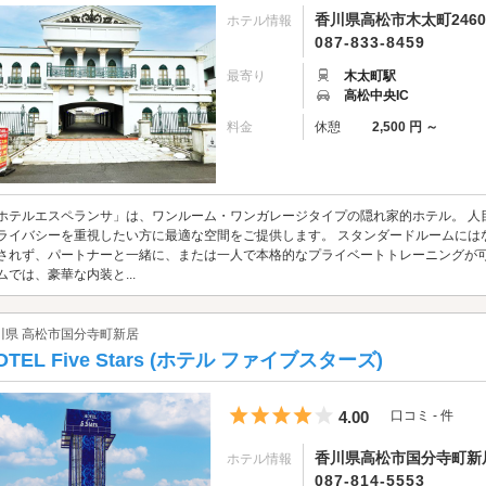
香川県高松市木太町2460-
ホテル情報
087-833-8459
最寄り
木太町駅
高松中央IC
料金
休憩
2,500 円 ～
ホテルエスペランサ」は、ワンルーム・ワンガレージタイプの隠れ家的ホテル。 人
ライバシーを重視したい方に最適な空間をご提供します。 スタンダードルームには
されず、パートナーと一緒に、または一人で本格的なプライベートトレーニングが可
ムでは、豪華な内装と...
川県 高松市国分寺町新居
OTEL Five Stars (ホテル ファイブスターズ)
5つ星のうち4
4.00
口コミ - 件
香川県高松市国分寺町新居
ホテル情報
087-814-5553