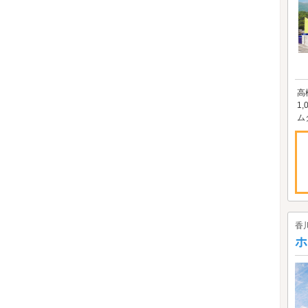
高
1
ム
香
ホ