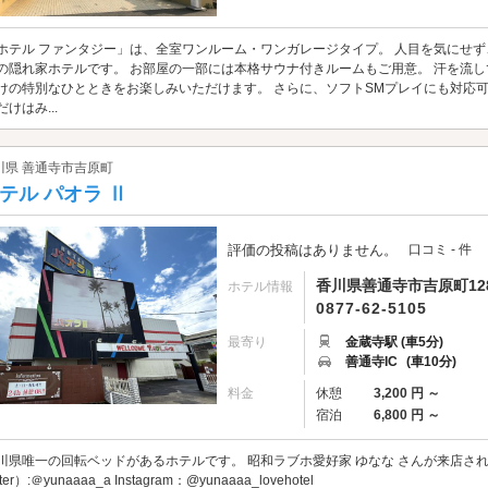
ホテル ファンタジー」は、全室ワンルーム・ワンガレージタイプ。 人目を気にせ
の隠れ家ホテルです。 お部屋の一部には本格サウナ付きルームもご用意。 汗を流し
けの特別なひとときをお楽しみいただけます。 さらに、ソフトSMプレイにも対応
だけはみ...
川県 善通寺市吉原町
テル パオラ Ⅱ
評価の投稿はありません。
口コミ - 件
香川県善通寺市吉原町128
ホテル情報
0877-62-5105
最寄り
金蔵寺駅 (車5分)
善通寺IC
(車10分)
料金
休憩
3,200 円 ～
宿泊
6,800 円 ～
川県唯一の回転ベッドがあるホテルです。 昭和ラブホ愛好家 ゆなな さんが来店されま
tter）:＠yunaaaa_a Instagram：@yunaaaa_lovehotel