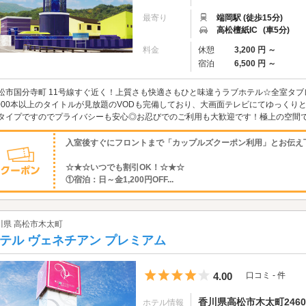
最寄り
端岡駅 (徒歩15分)
高松檀紙IC
(車5分)
料金
休憩
3,200 円 ～
宿泊
6,500 円 ～
松市国分寺町 11号線すぐ近く！上質さも快適さもひと味違うラブホテル☆全室タ
,000本以上のタイトルが見放題のVODも完備しており、大画面テレビにてゆっくり
タイプですのでプライバシーも安心◎お忍びでのご利用も大歓迎です！極上の空間
入室後すぐにフロントまで「カップルズクーポン利用」とお伝え
☆★☆いつでも割引OK！☆★☆
①宿泊：日～金1,200円OFF...
川県 高松市木太町
テル ヴェネチアン プレミアム
5つ星のうち4
4.00
口コミ - 件
香川県高松市木太町2460-
ホテル情報