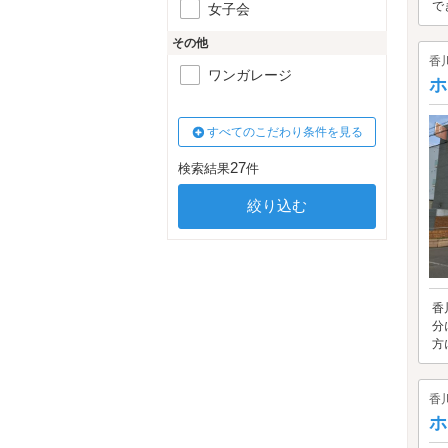
で
女子会
その他
香
ワンガレージ
ホ
すべてのこだわり条件を見る
27
検索結果
件
香
分
方
香
ホ