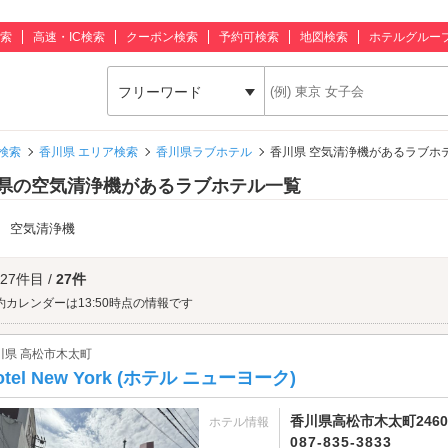
索
高速・IC検索
クーポン検索
予約可検索
地図検索
ホテルグルー
フリーワード
検索
香川県 エリア検索
香川県ラブホテル
香川県 空気清浄機があるラブホ
県の空気清浄機があるラブホテル一覧
：
空気清浄機
 27件目 /
27件
約カレンダーは13:50時点の情報です
川県 高松市木太町
otel New York (ホテル ニューヨーク)
香川県高松市木太町2460-
ホテル情報
087-835-3833