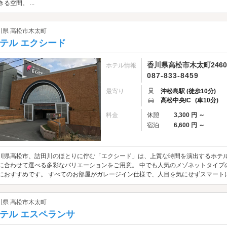
きる空間。 ...
川県 高松市木太町
テル エクシード
香川県高松市木太町2460-
ホテル情報
087-833-8459
最寄り
沖松島駅 (徒歩10分)
高松中央IC
(車10分)
料金
休憩
3,300 円 ～
宿泊
6,600 円 ～
川県高松市、詰田川のほとりに佇む「エクシード」は、上質な時間を演出するホテル
に合わせて選べる多彩なバリエーションをご用意。 中でも人気のメゾネットタイプ
におすすめです。 すべてのお部屋がガレージイン仕様で、人目を気にせずスマート
川県 高松市木太町
テル エスペランサ