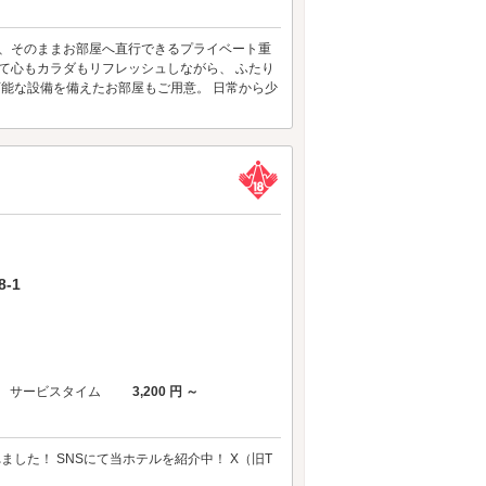
ず、そのままお部屋へ直行できるプライベート重
て心もカラダもリフレッシュしながら、 ふたり
可能な設備を備えたお部屋もご用意。 日常から少
-1
サービスタイム
3,200 円 ～
した！ SNSにて当ホテルを紹介中！ X（旧T