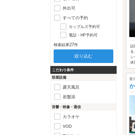
外出可
すべての予約
カップルズ予約可
電話・HP予約可
27
検索結果
件
詰
る
シ
休
こだわり条件
部屋設備
香
か
露天風呂
岩盤浴
音響・映像・通信
カラオケ
VOD