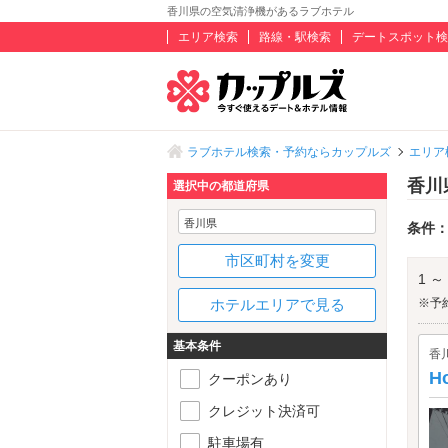
香川県の空気清浄機があるラブホテル
エリア検索
路線・駅検索
デートスポット検
ラブホテル検索・予約ならカップルズ
エリア
香川
選択中の都道府県
香川県
条件
市区町村を変更
1 ～
ホテルエリアで見る
※予
基本条件
香
H
クーポンあり
クレジット決済可
駐車場有