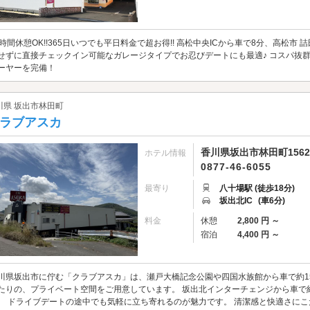
4時間休憩OK!!365日いつでも平日料金で超お得!! 高松中央ICから車で8分、高松
せずに直接チェックイン可能なガレージタイプでお忍びデートにも最適♪ コスパ抜群でリ
ーヤーを完備！
川県 坂出市林田町
ラブアスカ
香川県坂出市林田町1562
ホテル情報
0877-46-6055
最寄り
八十場駅 (徒歩18分)
坂出北IC
(車6分)
料金
休憩
2,800 円 ～
宿泊
4,400 円 ～
川県坂出市に佇む「クラブアスカ」は、瀬戸大橋記念公園や四国水族館から車で約1
たりの、プライベート空間をご用意しています。 坂出北インターチェンジから車で
。 ドライブデートの途中でも気軽に立ち寄れるのが魅力です。 清潔感と快適さに