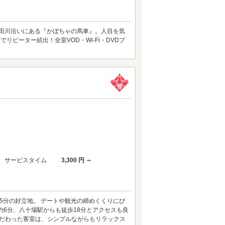
市 詰田川沿いにある『かぼちゃの馬車』。人目を気
ピーター続出！全室VOD・Wi-Fi・DVDプ
サービスタイム
3,300 円 ～
5分の好立地。 デートや観光の締めくくりにぴ
約6分、八十場駅からも徒歩18分とアクセスも良
こだわった客室は、シンプルながらもリラックス