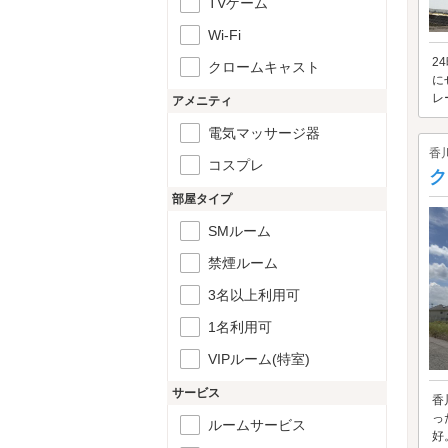
TVゲーム
Wi-Fi
2
クロームキャスト
に
レ
アメニティ
電気マッサージ器
香
コスプレ
ク
部屋タイプ
SMルーム
禁煙ルーム
3名以上利用可
1名利用可
VIPルーム(特室)
サービス
香
っ
ルームサービス
好