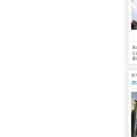
真
な
最
香
ホ