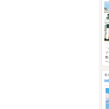
「
プ
魔
ー
香
H