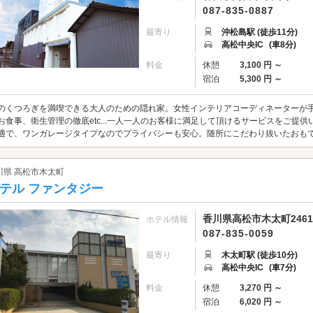
087-835-0887
最寄り
沖松島駅 (徒歩11分)
高松中央IC
(車8分)
料金
休憩
3,100 円 ～
宿泊
5,300 円 ～
のくつろぎを満喫できる大人のための隠れ家。女性インテリアコーディネーターが
お食事、衛生管理の徹底etc...一人一人のお客様に満足して頂けるサービスをご提
適で、ワンガレージタイプなのでプライバシーも安心。随所にこだわり抜いたおも
川県 高松市木太町
テル ファンタジー
香川県高松市木太町2461
ホテル情報
087-835-0059
最寄り
木太町駅 (徒歩10分)
高松中央IC
(車7分)
料金
休憩
3,270 円 ～
宿泊
6,020 円 ～