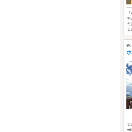
「
視
だ
し
香
ホ
香
wi