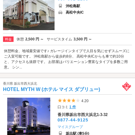
沖松島駅
高松中央IC
休憩
2,500 円 ～
サービスタイム
3,500 円 ～
料金
休憩料金、地域最安値です♪ ガレージインタイプで人目を気にせずスムーズに
ご入室可能です。 沖松島駅から徒歩約8分、 高松中央ICからも車で約10分
と、アクセスも抜群です。 お部屋はバリエーション豊富なタイプを多数ご用
意。 シン...
香川県 坂出市西大浜北
HOTEL MYTH W (ホテル マイス ダブリュー)
5つ星のうち4
4.20
口コミ
1 件
香川県坂出市西大浜北1-3-32
0877-44-9125
マイスグループ
坂出駅 (車5分)