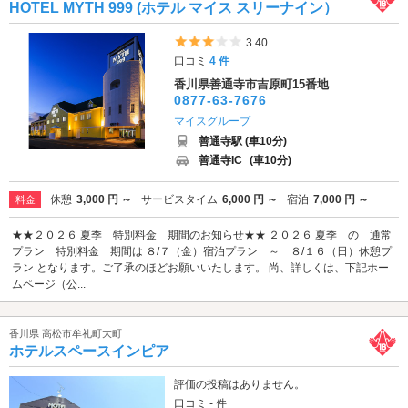
HOTEL MYTH 999 (ホテル マイス スリーナイン）
5つ星のうち3
3.40
口コミ
4 件
香川県善通寺市吉原町15番地
0877-63-7676
マイスグループ
善通寺駅 (車10分)
善通寺IC
(車10分)
休憩
3,000 円 ～
サービスタイム
6,000 円 ～
宿泊
7,000 円 ～
料金
★★２０２６ 夏季 特別料金 期間のお知らせ★★ ２０２６ 夏季 の 通常
プラン 特別料金 期間は ８/７（金）宿泊プラン ～ ８/１６（日）休憩プ
ラン となります。ご了承のほどお願いいたします。 尚、詳しくは、下記ホー
ムページ（公...
香川県 高松市牟礼町大町
ホテルスペースインピア
評価の投稿はありません。
口コミ - 件