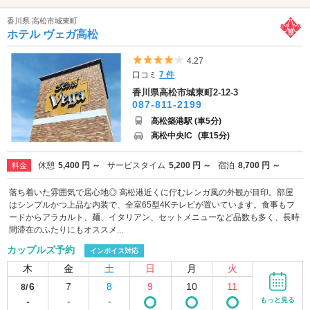
香川県 高松市城東町
ホテル ヴェガ高松
5つ星のうち4
4.27
口コミ
7 件
香川県高松市城東町2-12-3
087-811-2199
高松築港駅 (車5分)
高松中央IC
(車15分)
休憩
5,400 円 ～
サービスタイム
5,200 円 ～
宿泊
8,700 円 ～
料金
落ち着いた雰囲気で居心地◎ 高松港近くに佇むレンガ風の外観が目印。部屋
はシンプルかつ上品な内装で、全室65型4Kテレビが置いています。食事もフ
ードからアラカルト、麺、イタリアン、セットメニューなど品数も多く、長時
間滞在のふたりにもオススメ...
カップルズ予約
インボイス対応
木
金
土
日
月
火
6
7
8
9
10
11
8/
-
-
-
もっと見る