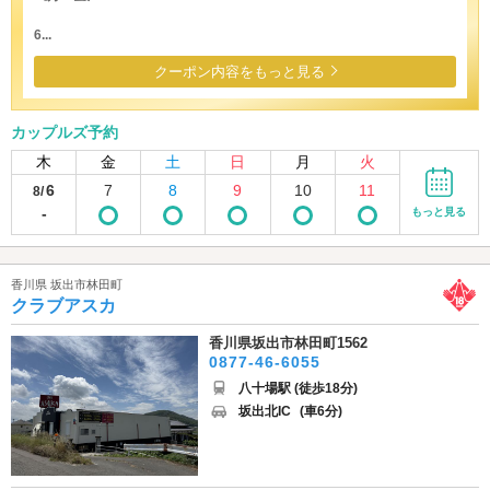
6...
クーポン内容をもっと見る
カップルズ予約
木
金
土
日
月
火
6
7
8
9
10
11
8/
-
もっと見る
香川県 坂出市林田町
クラブアスカ
香川県坂出市林田町1562
0877-46-6055
八十場駅 (徒歩18分)
坂出北IC
(車6分)