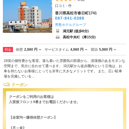
口コミ - 件
香川県高松市春日町1741
087-841-0388
男塾ホテルグループ
潟元駅 (徒歩8分)
高松中央IC
(車15分)
休憩
2,980 円 ～
サービスタイム
4,980 円 ～
宿泊
5,980 円 ～
料金
28室の個性豊かな客室。落ち着いた雰囲気の部屋から、清潔感のあるモダンな
空間まで、気分に合わせて選べます。 潟元駅から徒歩圏内という立地は、お
車を持たないお客様にとっても非常に大きなメリットです。 また、広い駐車
場を完備している...
クーポン
クーポンをご利用のお客様は
入室後フロント9番までお電話くださいませ。
【全室均一爆得休憩クーポン】
《月～金》