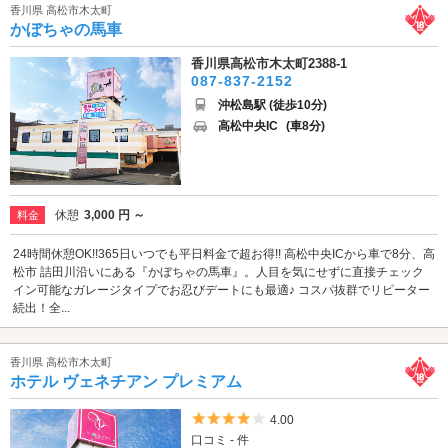
香川県 高松市木太町
かぼちゃの馬車
香川県高松市木太町2388-1
087-837-2152
沖松島駅 (徒歩10分)
高松中央IC
(車8分)
休憩
3,000 円 ～
料金
24時間休憩OK!!365日いつでも平日料金で超お得!! 高松中央ICから車で8分、高
松市 詰田川沿いにある『かぼちゃの馬車』。人目を気にせずに直接チェック
イン可能なガレージタイプでお忍びデートにも最適♪ コスパ抜群でリピーター
続出！全...
香川県 高松市木太町
ホテル ヴェネチアン プレミアム
5つ星のうち4
4.00
口コミ - 件