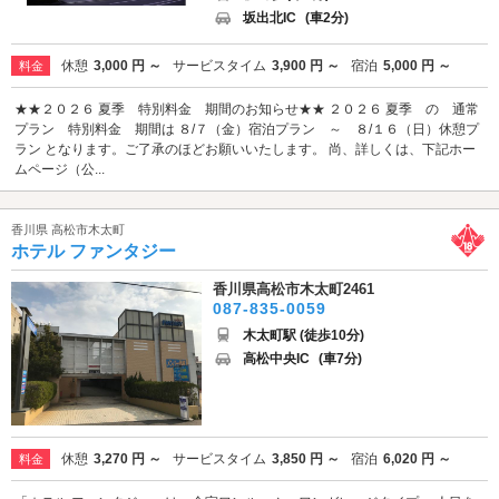
坂出北IC
(車2分)
休憩
3,000 円 ～
サービスタイム
3,900 円 ～
宿泊
5,000 円 ～
料金
★★２０２６ 夏季 特別料金 期間のお知らせ★★ ２０２６ 夏季 の 通常
プラン 特別料金 期間は ８/７（金）宿泊プラン ～ ８/１６（日）休憩プ
ラン となります。ご了承のほどお願いいたします。 尚、詳しくは、下記ホー
ムページ（公...
香川県 高松市木太町
ホテル ファンタジー
香川県高松市木太町2461
087-835-0059
木太町駅 (徒歩10分)
高松中央IC
(車7分)
休憩
3,270 円 ～
サービスタイム
3,850 円 ～
宿泊
6,020 円 ～
料金