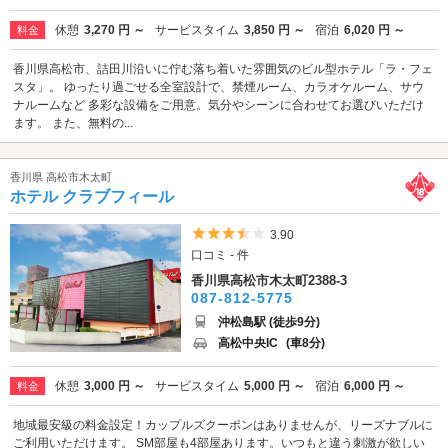
休憩
3,270 円 ～
サービスタイム
3,850 円 ～
宿泊
6,020 円 ～
料金
香川県高松市、詰田川沿いに佇む落ち着いた雰囲気のビル型ホテル「ラ・フェ
スタ」。 ゆったり過ごせる全室設計で、禁煙ルーム、カラオケルーム、サウ
ナルームなど 多彩な設備をご用意。気分やシーンに合わせてお選びいただけ
ます。 また、無料の...
香川県 高松市木太町
ホテル クラブフィール
5つ星のうち3.5
3.90
口コミ - 件
香川県高松市木太町2388-3
087-812-5775
沖松島駅 (徒歩9分)
高松中央IC
(車8分)
休憩
3,000 円 ～
サービスタイム
5,000 円 ～
宿泊
6,000 円 ～
料金
地域最安級の料金設定！カップルズクーポンはありませんが、リーズナブルに
ご利用いただけます。 SM部屋も4部屋あります。いつもと違う刺激が欲しい