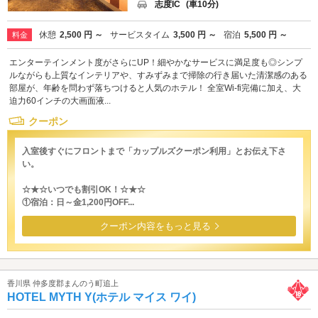
志度IC
(車10分)
休憩
2,500 円 ～
サービスタイム
3,500 円 ～
宿泊
5,500 円 ～
料金
エンターテインメント度がさらにUP！細やかなサービスに満足度も◎シンプ
ルながらも上質なインテリアや、すみずみまで掃除の行き届いた清潔感のある
部屋が、年齢を問わず落ちつけると人気のホテル！ 全室Wi-fi完備に加え、大
迫力60インチの大画面液...
クーポン
入室後すぐにフロントまで「カップルズクーポン利用」とお伝え下さ
い。
☆★☆いつでも割引OK！☆★☆
①宿泊：日～金1,200円OFF...
クーポン内容をもっと見る
香川県 仲多度郡まんのう町追上
HOTEL MYTH Y(ホテル マイス ワイ)