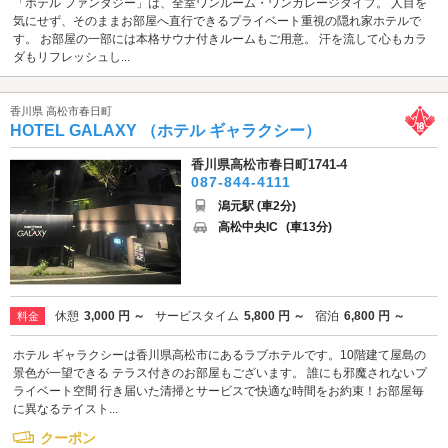
「ホテル ファンタジー」は、全室ワンルーム・ワンガレージタイプ。 人目を
気にせず、そのままお部屋へ直行できるプライベート重視の隠れ家ホテルで
す。 お部屋の一部には本格サウナ付きルームもご用意。 汗を流して心もカラ
ダもリフレッシュし...
香川県 高松市春日町
HOTEL GALAXY （ホテル ギャラクシー）
香川県高松市春日町1741-4
087-844-4111
潟元駅 (車2分)
高松中央IC
(車13分)
休憩
3,000 円 ～
サービスタイム
5,800 円 ～
宿泊
6,800 円 ～
料金
ホテル ギャラクシーは香川県高松市にあるラブホテルです。10階建て屋島の
景色が一望できる テラス付きのお部屋もございます。 誰にも邪魔されないプ
ライベート空間 行き届いた清掃とサービスで快適な時間をお約束！お部屋毎
に異なるテイスト...
クーポン