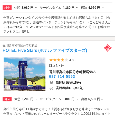
休憩
3,080 円 ～
サービスタイム
4,180 円 ～
宿泊
4,950 円 ～
料金
全室ガレージインタイプ♪サウナや岩盤浴が楽しめるお部屋もあります♡ 〈金
蔵寺駅から車で8分、善通寺インターチェンジからも10分〉 〈こんぴらさんか
らは車で15分、NEWレオマワールドや四国水族館へも車で20分！〉お車での
アクセスにも便利...
香川県 高松市国分寺町新居
HOTEL Five Stars (ホテル ファイブスターズ)
5つ星のうち4
4.00
口コミ - 件
香川県高松市国分寺町新居58-3
087-814-5553
端岡駅 (徒歩15分)
高松檀紙IC
(車5分)
休憩
3,200 円 ～
サービスタイム
3,800 円 ～
宿泊
6,500 円 ～
料金
高松市国分寺町 11号線すぐ近く！上質さも快適さもひと味違うラブホテル☆
全室タブレット完備なのでルームオーダーもラクラク！ 1,000本以上のタイト