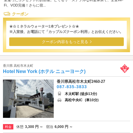
室違ったコンセプトのお部屋。とてもリーズナブルな料金体系で、全室Wi-
Fi、VOD完備！さらに宿...
クーポン
★☆ミネラルウォーター1本プレゼント☆★
※入室後、お電話にて「カップルズクーポン利用」とお伝えください。
クーポン内容をもっと見る
香川県 高松市木太町
Hotel New York (ホテル ニューヨーク)
香川県高松市木太町2460-27
087-835-3833
木太町駅 (徒歩13分)
高松中央IC
(車10分)
休憩
3,300 円 ～
宿泊
6,000 円 ～
料金