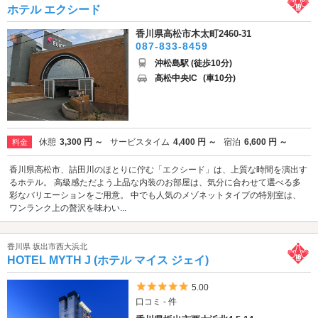
ホテル エクシード
香川県高松市木太町2460-31
087-833-8459
沖松島駅 (徒歩10分)
高松中央IC
(車10分)
休憩
3,300 円 ～
サービスタイム
4,400 円 ～
宿泊
6,600 円 ～
料金
香川県高松市、詰田川のほとりに佇む「エクシード」は、上質な時間を演出す
るホテル。 高級感ただよう上品な内装のお部屋は、気分に合わせて選べる多
彩なバリエーションをご用意。 中でも人気のメゾネットタイプの特別室は、
ワンランク上の贅沢を味わい...
香川県 坂出市西大浜北
HOTEL MYTH J (ホテル マイス ジェイ)
5つ星のうち5
5.00
口コミ - 件