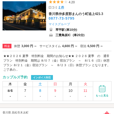
5つ星のうち4
4.20
口コミ
2 件
香川県仲多度郡まんのう町追上421-3
0877-73-5795
マイスグループ
琴平駅 (車10分)
三豊鳥坂IC
(車20分)
休憩
3,000 円 ～
サービスタイム
4,600 円 ～
宿泊
6,500 円 ～
料金
★★２０２６ 夏季 特別料金 期間のお知らせ★★ ２０２６ 夏季 の 通常
プラン 特別料金 期間は ８/０７（金）宿泊プラン ～ ８/１６（日）休憩
プラン ８/２１（金）宿泊プラン ～ ８/２３（日）休憩プラン となります。
ご了承の...
カップルズ予約
インボイス対応
木
金
土
日
月
火
6
7
8
9
10
11
8/
-
-
-
-
-
-
もっと見る
香川県 高松市木太町