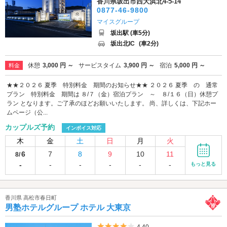
香川県坂出市西大浜北4-5-14
0877-46-9800
マイスグループ
坂出駅 (車5分)
坂出北IC
(車2分)
休憩
3,000 円 ～
サービスタイム
3,900 円 ～
宿泊
5,000 円 ～
料金
★★２０２６ 夏季 特別料金 期間のお知らせ★★ ２０２６ 夏季 の 通常
プラン 特別料金 期間は ８/７（金）宿泊プラン ～ ８/１６（日）休憩プ
ラン となります。ご了承のほどお願いいたします。 尚、詳しくは、下記ホー
ムページ（公...
カップルズ予約
インボイス対応
木
金
土
日
月
火
6
7
8
9
10
11
8/
-
-
-
-
-
-
もっと見る
香川県 高松市春日町
男塾ホテルグループ ホテル 大東京
5つ星のうち4
4.40