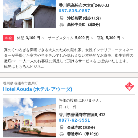
香川県高松市木太町2460-33
087-835-0887
沖松島駅 (徒歩11分)
高松中央IC
(車8分)
休憩
3,100 円 ～
サービスタイム
5,000 円 ～
宿泊
5,300 円 ～
料金
真のくつろぎを満喫できる大人のための隠れ家。女性インテリアコーディネー
ターが手掛けた室内や当ホテルでしか味わえない本格的なお食事、衛生管理の
徹底etc...一人一人のお客様に満足して頂けるサービスをご提供いたします。
観光はもちろんビジネ...
香川県 善通寺市吉原町
Hotel Aouda (ホテル アウーダ)
評価の投稿はありません。
口コミ - 件
香川県善通寺市吉原町412
0877-62-3551
金蔵寺駅 (車8分)
善通寺IC
(車10分)