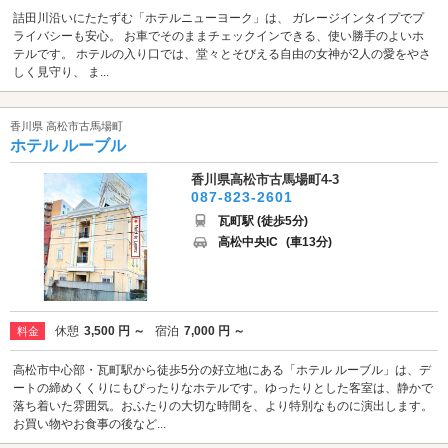
詰田川沿いにたたずむ「ホテルニューヨーク」は、 ガレージインタイプでプ
ライバシーも安心。 お車でそのままチェックインできる、使い勝手のよいホ
テルです。 ホテルの入り口では、堂々とそびえる自由の女神が2人の愛をやさ
しく見守り、 ま...
香川県 高松市古馬場町
ホテル ルーブル
香川県高松市古馬場町4-3
087-823-2601
瓦町駅 (徒歩5分)
高松中央IC
(車13分)
休憩
3,500 円 ～
宿泊
7,000 円 ～
料金
高松市中心部・瓦町駅から徒歩5分の好立地にある「ホテル ルーブル」は、デ
ートの締めくくりにもぴったりなホテルです。ゆったりとした客室は、静かで
落ち着いた雰囲気。おふたりの大切な時間を、より特別なものに演出します。
お買い物やお食事の後など...