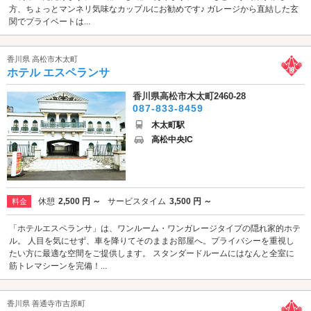
方、ちょっとマンネリ気味なカップルにお勧めです♪ ガレージから直結した玄
関でプライベートは...
香川県 高松市木太町
ホテル エスペランサ
香川県高松市木太町2460-28
087-833-8459
木太町駅
高松中央IC
休憩
2,500 円 ～
サービスタイム
3,500 円 ～
料金
「ホテルエスペランサ」は、ワンルーム・ワンガレージタイプの隠れ家的ホテ
ル。 人目を気にせず、車を降りてそのままお部屋へ。プライバシーを重視し
たい方に最適な空間をご提供します。 スタンダードルームにはなんと全室に
筋トレマシーンを完備！...
香川県 善通寺市吉原町