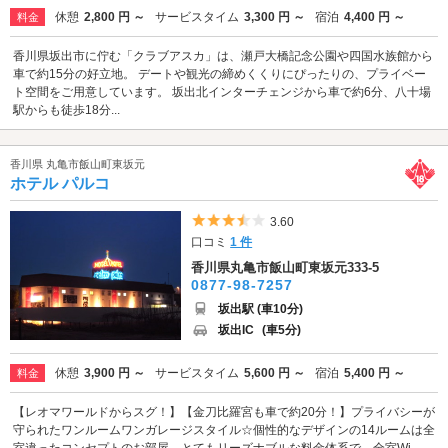
休憩
2,800 円 ～
サービスタイム
3,300 円 ～
宿泊
4,400 円 ～
料金
香川県坂出市に佇む「クラブアスカ」は、瀬戸大橋記念公園や四国水族館から
車で約15分の好立地。 デートや観光の締めくくりにぴったりの、プライベー
ト空間をご用意しています。 坂出北インターチェンジから車で約6分、八十場
駅からも徒歩18分...
香川県 丸亀市飯山町東坂元
ホテル パルコ
5つ星のうち3.5
3.60
口コミ
1 件
香川県丸亀市飯山町東坂元333-5
0877-98-7257
坂出駅 (車10分)
坂出IC
(車5分)
休憩
3,900 円 ～
サービスタイム
5,600 円 ～
宿泊
5,400 円 ～
料金
【レオマワールドからスグ！】【金刀比羅宮も車で約20分！】プライバシーが
守られたワンルームワンガレージスタイル☆個性的なデザインの14ルームは全