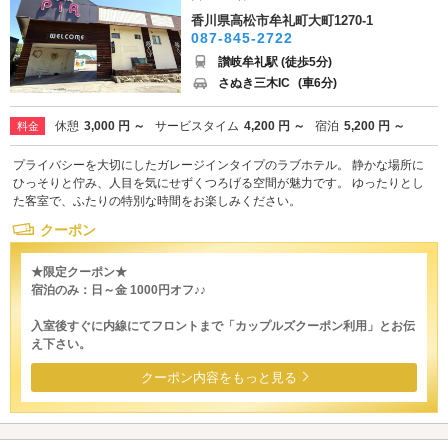
香川県高松市牟礼町大町1270-1
087-845-2722
讃岐牟礼駅 (徒歩5分)
さぬき三木IC
(車6分)
休憩
3,000 円 ～
サービスタイム
4,200 円 ～
宿泊
5,200 円 ～
料金
プライバシーを大切にしたガレージインタイプのラブホテル。 静かな場所に
ひっそりと佇み、人目を気にせずくつろげる空間が魅力です。 ゆったりとし
た客室で、ふたりの特別な時間をお楽しみください。
クーポン
★限定クーポン★
宿泊のみ：日～金 1000円オフ♪♪
入室後すぐに内線にてフロントまで「カップルズクーポン利用」とお伝
え下さい。
クーポン内容をもっと見る