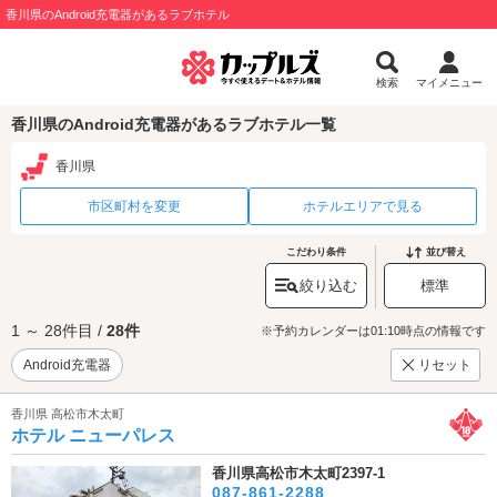
香川県のAndroid充電器があるラブホテル
検索
マイメニュー
香川県のAndroid充電器があるラブホテル一覧
香川県
市区町村を変更
ホテルエリアで見る
こだわり条件
並び替え
絞り込む
標準
1 ～ 28件目 /
28件
※予約カレンダーは01:10時点の情報です
Android充電器
リセット
香川県 高松市木太町
ホテル ニューパレス
香川県高松市木太町2397-1
087-861-2288