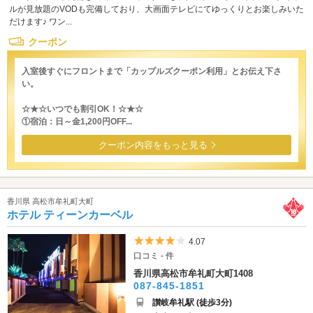
ルが見放題のVODも完備しており、大画面テレビにてゆっくりとお楽しみいた
だけます♪ ワン...
クーポン
入室後すぐにフロントまで「カップルズクーポン利用」とお伝え下さ
い。
☆★☆いつでも割引OK！☆★☆
①宿泊：日～金1,200円OFF...
クーポン内容をもっと見る
香川県 高松市牟礼町大町
ホテル ティーンカーベル
5つ星のうち4
4.07
口コミ - 件
香川県高松市牟礼町大町1408
087-845-1851
讃岐牟礼駅 (徒歩3分)