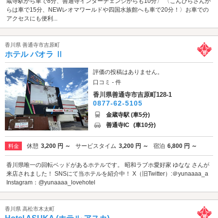
蔵寺駅から車で8分、善通寺インターチェンジからも10分〉 〈こんぴらさんか
らは車で15分、NEWレオマワールドや四国水族館へも車で20分！〉お車での
アクセスにも便利...
香川県 善通寺市吉原町
ホテル パオラ Ⅱ
評価の投稿はありません。
口コミ - 件
香川県善通寺市吉原町128-1
0877-62-5105
金蔵寺駅 (車5分)
善通寺IC
(車10分)
休憩
3,200 円 ～
サービスタイム
3,200 円 ～
宿泊
6,800 円 ～
料金
香川県唯一の回転ベッドがあるホテルです。 昭和ラブホ愛好家 ゆなな さんが
来店されました！ SNSにて当ホテルを紹介中！ X（旧Twitter）:＠yunaaaa_a
Instagram：@yunaaaa_lovehotel
香川県 高松市木太町