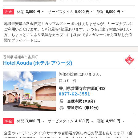
休憩
3,000 円 ～
サービスタイム
5,000 円 ～
宿泊
6,000 円 ～
料金
地域最安級の料金設定！カップルズクーポンはありませんが、リーズナブルに
ご利用いただけます。 SM部屋も4部屋あります。いつもと違う刺激が欲しい
方、ちょっとマンネリ気味なカップルにお勧めです♪ ガレージから直結した玄
関でプライベートは...
香川県 善通寺市吉原町
Hotel Aouda (ホテル アウーダ)
評価の投稿はありません。
口コミ - 件
香川県善通寺市吉原町412
0877-62-3551
金蔵寺駅 (車8分)
善通寺IC
(車10分)
休憩
3,080 円 ～
サービスタイム
4,180 円 ～
宿泊
4,950 円 ～
料金
全室ガレージインタイプ♪サウナや岩盤浴が楽しめるお部屋もあります♡ 〈金