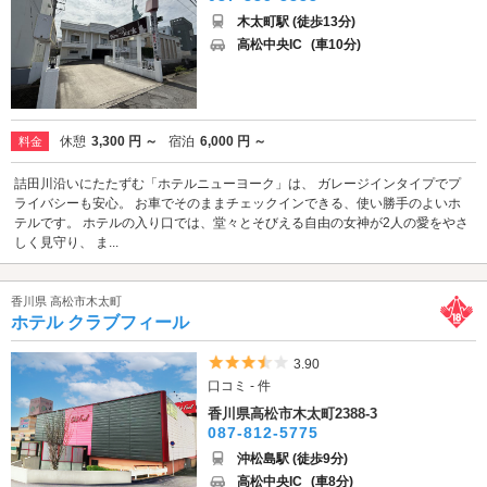
木太町駅 (徒歩13分)
高松中央IC
(車10分)
休憩
3,300 円 ～
宿泊
6,000 円 ～
料金
詰田川沿いにたたずむ「ホテルニューヨーク」は、 ガレージインタイプでプ
ライバシーも安心。 お車でそのままチェックインできる、使い勝手のよいホ
テルです。 ホテルの入り口では、堂々とそびえる自由の女神が2人の愛をやさ
しく見守り、 ま...
香川県 高松市木太町
ホテル クラブフィール
5つ星のうち3.5
3.90
口コミ - 件
香川県高松市木太町2388-3
087-812-5775
沖松島駅 (徒歩9分)
高松中央IC
(車8分)