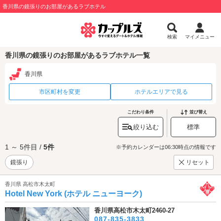
香川県の鏡張りのお部屋があるラブホテル
検索
マイメニュー
香川県の鏡張りのお部屋があるラブホテル一覧
香川県
市区町村を変更
ホテルエリアで見る
こだわり条件
並び替え
絞り込む
標準
1 ～ 5件目 /
5件
※予約カレンダーは06:30時点の情報です
鏡張り
リセット
香川県 高松市木太町
Hotel New York (ホテル ニューヨーク)
香川県高松市木太町2460-27
087-835-3833