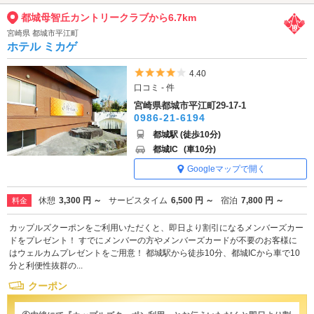
都城母智丘カントリークラブから6.7km
宮崎県 都城市平江町
ホテル ミカゲ
5つ星のうち4
4.40
口コミ - 件
宮崎県都城市平江町29-17-1
0986-21-6194
都城駅 (徒歩10分)
都城IC
(車10分)
Googleマップで開く
休憩
3,300 円 ～
サービスタイム
6,500 円 ～
宿泊
7,800 円 ～
料金
カップルズクーポンをご利用いただくと、即日より割引になるメンバーズカー
ドをプレゼント！ すでにメンバーの方やメンバーズカードが不要のお客様に
はウェルカムプレゼントをご用意！ 都城駅から徒歩10分、都城ICから車で10
分と利便性抜群の...
クーポン