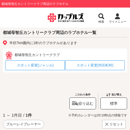
都城母智丘カントリークラブ周辺のラブホテル
検索
マイメニュー
都城母智丘カントリークラブ周辺のラブホテル一覧
半径7km圏内に1軒のラブホテルがあります
都城母智丘カントリークラブ
スポット変更[ジャンル]
スポット変更[市区町村]
こだわり条件
並び替え
絞り込む
標準
1 ～ 1件目 /
1件
※予約カレンダーは20:10時点の情報です
ブルーレイプレーヤー
リセット