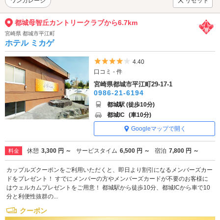
ワンガレージ
リセット
都城母智丘カントリークラブから6.7km
宮崎県 都城市平江町
ホテル ミカゲ
5つ星のうち4
4.40
口コミ - 件
宮崎県都城市平江町29-17-1
0986-21-6194
都城駅 (徒歩10分)
都城IC
(車10分)
Googleマップで開く
休憩
3,300 円 ～
サービスタイム
6,500 円 ～
宿泊
7,800 円 ～
料金
カップルズクーポンをご利用いただくと、即日より割引になるメンバーズカー
ドをプレゼント！ すでにメンバーの方やメンバーズカードが不要のお客様に
はウェルカムプレゼントをご用意！ 都城駅から徒歩10分、都城ICから車で10
分と利便性抜群の...
クーポン