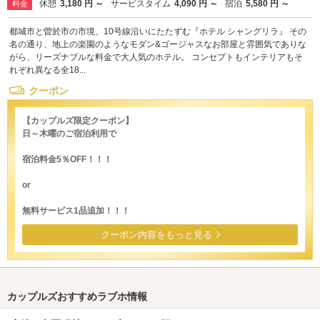
休憩
3,180 円 ～
サービスタイム
4,090 円 ～
宿泊
5,580 円 ～
料金
都城市と曽於市の市境、10号線沿いにたたずむ『ホテル シャングリラ』 その
名の通り、地上の楽園のようなモダン&ゴージャスなお部屋と雰囲気でありな
がら、リーズナブルな料金で大人気のホテル。 コンセプトもインテリアもそ
れぞれ異なる全18...
クーポン
【カップルズ限定クーポン】
日～木曜のご宿泊利用で
宿泊料金5％OFF！！！
or
無料サービス1品追加！！！
クーポン内容をもっと見る
カップルズおすすめラブホ情報