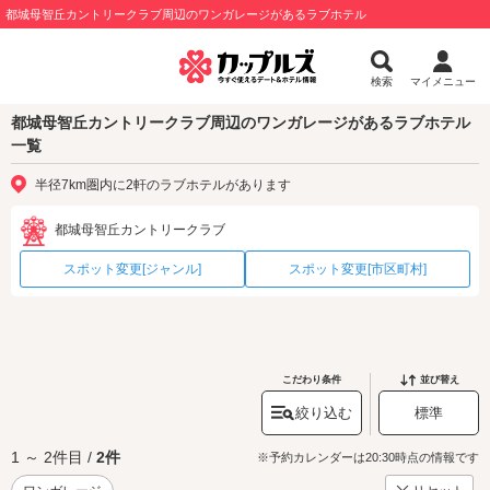
都城母智丘カントリークラブ周辺のワンガレージがあるラブホテル
検索
マイメニュー
都城母智丘カントリークラブ周辺のワンガレージがあるラブホテル
一覧
半径7km圏内に2軒のラブホテルがあります
都城母智丘カントリークラブ
スポット変更[ジャンル]
スポット変更[市区町村]
こだわり条件
並び替え
絞り込む
標準
1 ～ 2件目 /
2件
※予約カレンダーは20:30時点の情報です