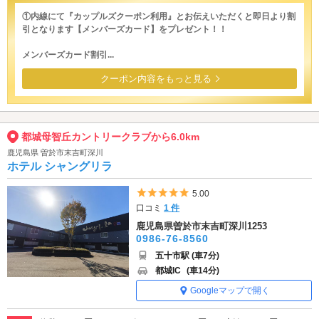
①内線にて『カップルズクーポン利用』とお伝えいただくと即日より割
引となります【メンバーズカード】をプレゼント！！
メンバーズカード割引...
クーポン内容をもっと見る
都城母智丘カントリークラブから6.0km
鹿児島県 曽於市末吉町深川
ホテル シャングリラ
5つ星のうち5
5.00
口コミ
1 件
鹿児島県曽於市末吉町深川1253
0986-76-8560
五十市駅 (車7分)
都城IC
(車14分)
Googleマップで開く