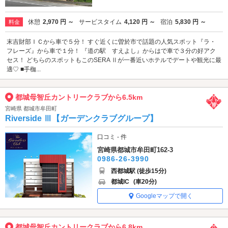
休憩
2,970 円 ～
サービスタイム
4,120 円 ～
宿泊
5,830 円 ～
料金
末吉財部ＩＣから車で５分！ すぐ近くに曽於市で話題の人気スポット『ラ・
フレーズ』から車で１分！ 『道の駅 すえよし』からはで車で３分の好アク
セス！ どちらのスポットもこのSERA Ⅱが一番近いホテルでデートや観光に最
適♡ ■手枷...
都城母智丘カントリークラブから6.5km
宮崎県 都城市牟田町
Riverside Ⅲ【ガーデンクラブグループ】
口コミ - 件
宮崎県都城市牟田町162-3
0986-26-3990
西都城駅 (徒歩15分)
都城IC
(車20分)
Googleマップで開く
都城母智丘カントリークラブから6.8km