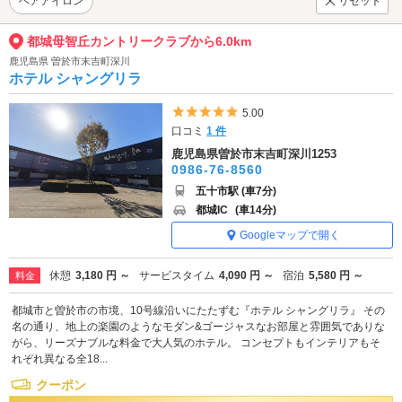
ヘアアイロン
リセット
都城母智丘カントリークラブから6.0km
鹿児島県 曽於市末吉町深川
ホテル シャングリラ
5つ星のうち5
5.00
口コミ
1 件
鹿児島県曽於市末吉町深川1253
0986-76-8560
五十市駅 (車7分)
都城IC
(車14分)
Googleマップで開く
休憩
3,180 円 ～
サービスタイム
4,090 円 ～
宿泊
5,580 円 ～
料金
都城市と曽於市の市境、10号線沿いにたたずむ『ホテル シャングリラ』 その
名の通り、地上の楽園のようなモダン&ゴージャスなお部屋と雰囲気でありな
がら、リーズナブルな料金で大人気のホテル。 コンセプトもインテリアもそ
れぞれ異なる全18...
クーポン