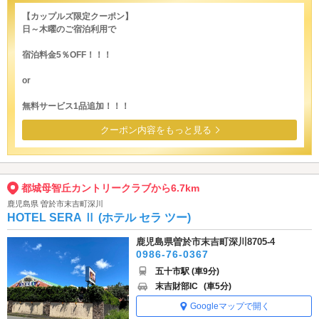
【カップルズ限定クーポン】
日～木曜のご宿泊利用で
宿泊料金5％OFF！！！
or
無料サービス1品追加！！！
クーポン内容をもっと見る
都城母智丘カントリークラブから6.7km
鹿児島県 曽於市末吉町深川
HOTEL SERA Ⅱ (ホテル セラ ツー)
鹿児島県曽於市末吉町深川8705-4
0986-76-0367
五十市駅 (車9分)
末吉財部IC
(車5分)
Googleマップで開く