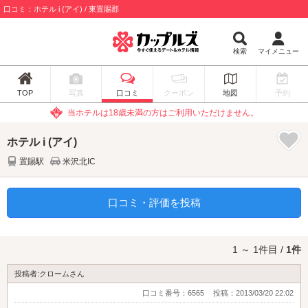
口コミ：ホテル i (アイ) / 東置賜郡
検索
マイメニュー
TOP
写真
口コミ
クーポン
地図
予約
当ホテルは18歳未満の方はご利用いただけません。
ホテル i (アイ)
置賜駅
米沢北IC
口コミ・評価を投稿
1 ～ 1件目 /
1件
投稿者:クロームさん
口コミ番号：6565
投稿：2013/03/20 22:02