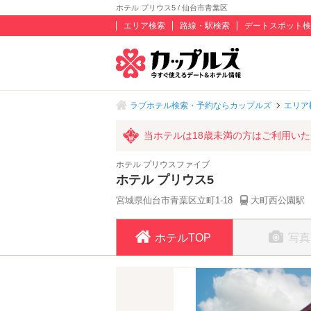
ホテル プリウス5 / 仙台市青葉区
エリア検索
路線・駅検索
デートスポット検
ラブホテル検索・予約ならカップルズ
エリア
当ホテルは18歳未満の方はご利用い
ホテル プリウスファイブ
ホテル プリウス5
宮城県仙台市青葉区立町1-18
大町西公園駅 
ホテルTOP
写真