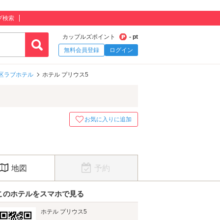
プ検索
カップルズポイント
- pt
無料会員登録
ログイン
区ラブホテル
ホテル プリウス5
お気に入りに追加
地図
予約
このホテルをスマホで見る
ホテル プリウス5