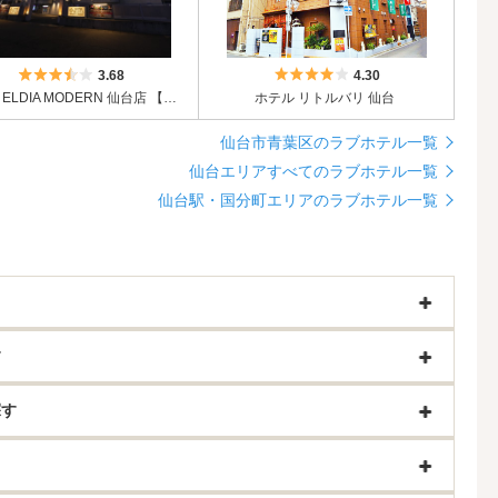
5つ星のうち3.5
5つ星のうち4
3.68
4.30
HOTEL ELDIA MODERN 仙台店 【Best Delight Group】
ホテル リトルバリ 仙台
仙台市青葉区のラブホテル一覧
仙台エリアすべてのラブホテル一覧
仙台駅・国分町エリアのラブホテル一覧
す
探す