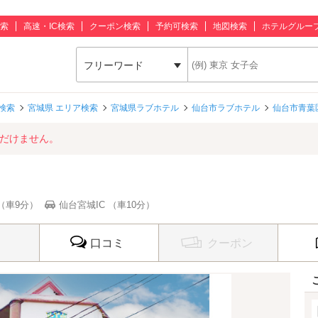
索
高速・IC検索
クーポン検索
予約可検索
地図検索
ホテルグルー
フリーワード
検索
宮城県 エリア検索
宮城県ラブホテル
仙台市ラブホテル
仙台市青葉
ただけません。
（車9分）
仙台宮城IC （車10分）
口コミ
クーポン