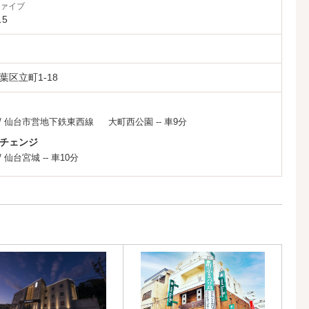
ファイブ
5
区立町1-18
/
仙台市営地下鉄東西線
大町西公園
-- 車9分
チェンジ
/
仙台宮城
-- 車10分