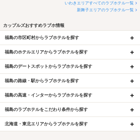
いわきエリアすべてのラブホテル一覧
新舞子エリアのラブホテル一覧
カップルズおすすめラブホ情報
福島の市区町村からラブホテルを探す
福島のホテルエリアからラブホテルを探す
福島のデートスポットからラブホテルを探す
福島の路線・駅からラブホテルを探す
福島の高速・インターからラブホテルを探す
福島のラブホテルをこだわり条件から探す
北海道・東北エリアからラブホテルを探す