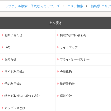
ラブホテル検索・予約ならカップルズ
エリア検索
福島県 エリ
上へ戻る
お問い合わせ
掲載のお問い合わせ
FAQ
サイトマップ
お知らせ
プライバシーポリシー
サイト利用規約
会員規約
予約利用規約
旅行業約款
特定商取引法に基づく表記
運営会社
カップルズとは