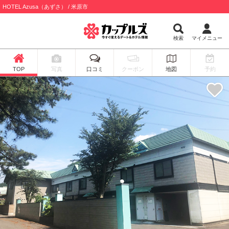
HOTEL Azusa（あずさ） / 米原市
検索
マイメニュー
TOP
写真
口コミ
クーポン
地図
予約