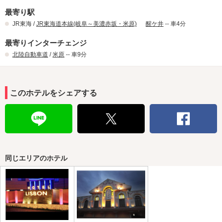
最寄り駅
JR東海 /
JR東海道本線(岐阜～美濃赤坂・米原)
醒ケ井
-- 車4分
最寄りインターチェンジ
北陸自動車道
/
米原
-- 車9分
このホテルをシェアする
同じエリアのホテル