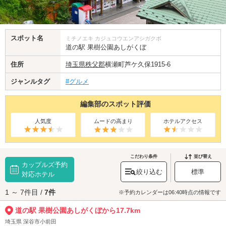
スポット名
ミチノエキ カジュコウエンアシガクボ
道の駅 果樹公園あしがくぼ
住所
埼玉県
秩父郡
横瀬町芦ケ久保1915-6
ジャンルタグ
#グルメ
編集部のスポット評価
人気度
ムードの高まり
ホテルアクセス
こだわり条件
並び替え
カップルズ予約
絞り込む
標準
対応ホテル
1 ～ 7件目 /
7件
※予約カレンダーは06:40時点の情報です
道の駅 果樹公園あしがくぼから17.7km
埼玉県 深谷市小前田