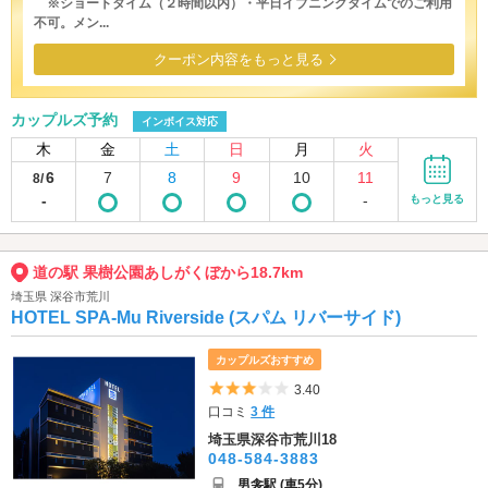
※ショートタイム（２時間以内）・平日イブニングタイムでのご利用
不可。メン...
クーポン内容をもっと見る
カップルズ予約
インボイス対応
木
金
土
日
月
火
6
7
8
9
10
11
8/
-
-
もっと見る
道の駅 果樹公園あしがくぼから18.7km
埼玉県 深谷市荒川
HOTEL SPA-Mu Riverside (スパム リバーサイド)
カップルズおすすめ
5つ星のうち3
3.40
口コミ
3 件
埼玉県深谷市荒川18
048-584-3883
男衾駅 (車5分)