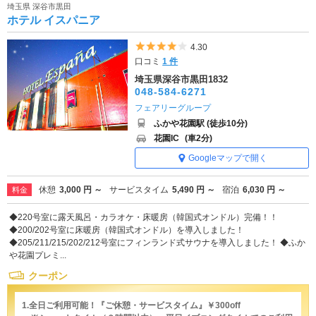
埼玉県 深谷市黒田
ホテル イスパニア
5つ星のうち4
4.30
口コミ
1 件
埼玉県深谷市黒田1832
048-584-6271
フェアリーグループ
ふかや花園駅 (徒歩10分)
花園IC
(車2分)
Googleマップで開く
休憩
3,000 円 ～
サービスタイム
5,490 円 ～
宿泊
6,030 円 ～
料金
◆220号室に露天風呂・カラオケ・床暖房（韓国式オンドル）完備！！
◆200/202号室に床暖房（韓国式オンドル）を導入しました！
◆205/211/215/202/212号室にフィンランド式サウナを導入しました！ ◆ふか
や花園プレミ...
クーポン
1.全日ご利用可能！『ご休憩・サービスタイム』￥300off