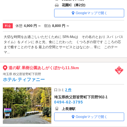
花園IC
(車2分)
Googleマップで開く
休憩
4,900 円 ～
宿泊
8,800 円 ～
料金
大切な時間をお過ごしいただくために SPA-Muは その名のとおり スパ（バス
タイム）をメインに 水と光、食にこだわった くつろぎの宿です こころの芯
まで癒すことのできる 最上の空間とサービスとはなにか… 常に このテー
マ...
道の駅 果樹公園あしがくぼから11.5km
埼玉県 秩父郡皆野町下田野
ホテル ティファニー
口コミ
2 件
埼玉県秩父郡皆野町下田野902-1
0494-62-3795
上長瀞駅
Googleマップで開く