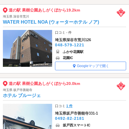
道の駅 果樹公園あしがくぼから19.2km
埼玉県 深谷市荒川
WATER HOTEL NOA (ウォーターホテル ノア)
口コミ - 件
埼玉県深谷市荒川126
048-579-1221
ふかや花園駅
花園IC
Googleマップで開く
道の駅 果樹公園あしがくぼから20.0km
埼玉県 坂戸市善能寺
ホテル ブルージェ
口コミ
1 件
埼玉県坂戸市善能寺331-1
0492-82-2181
坂戸西スマートIC