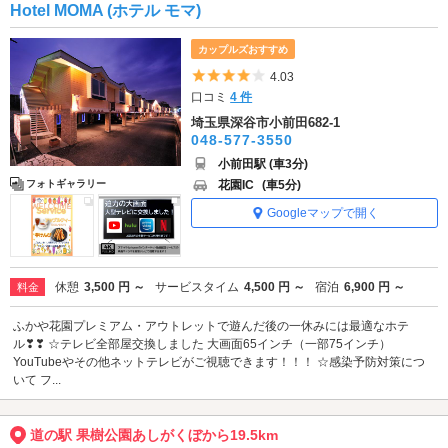
Hotel MOMA (ホテル モマ)
カップルズおすすめ
5つ星のうち4
4.03
口コミ
4 件
埼玉県深谷市小前田682-1
048-577-3550
小前田駅 (車3分)
花園IC
(車5分)
フォトギャラリー
Googleマップで開く
休憩
3,500 円 ～
サービスタイム
4,500 円 ～
宿泊
6,900 円 ～
料金
ふかや花園プレミアム・アウトレットで遊んだ後の一休みには最適なホテ
ル❣❣ ☆テレビ全部屋交換しました 大画面65インチ（一部75インチ）
YouTubeやその他ネットテレビがご視聴できます！！！ ☆感染予防対策につ
いて フ...
道の駅 果樹公園あしがくぼから19.5km