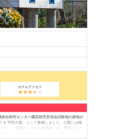
ホテルアクセス
林総合研究センター園芸研究所深谷試験地の跡地が
育てる 市民の森」として整備しました。公園には梅
まつり」、初夏の「ホタル観賞会」等、季節ごとの
われます。赤や黄色に色づいた木々を眺めながら散