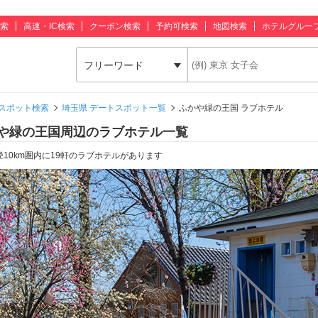
索
高速・IC検索
クーポン検索
予約可検索
地図検索
ホテルグルー
フリーワード
スポット検索
埼玉県 デートスポット一覧
ふかや緑の王国 ラブホテル
や緑の王国周辺のラブホテル一覧
径10km圏内に19軒のラブホテルがあります