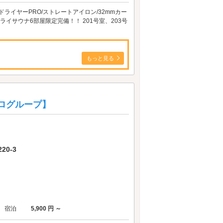
ドライヤーPRO/ストレートアイロン/32mmカー
= ◆本格ドライサウナ6部屋限定完備！！ 201号室、203号
もっと見る
ェログループ】
0-3
宿泊
5,900 円 ～