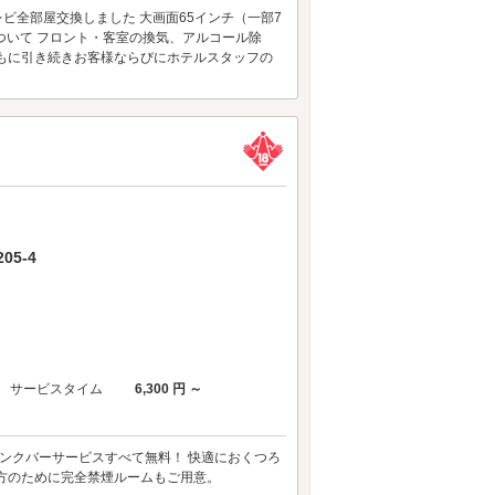
ビ全部屋交換しました 大画面65インチ（一部7
について フロント・客室の換気、アルコール除
もに引き続きお客様ならびにホテルスタッフの
5-4
サービスタイム
6,300 円 ～
リンクバーサービスすべて無料！ 快適におくつろ
方のために完全禁煙ルームもご用意。