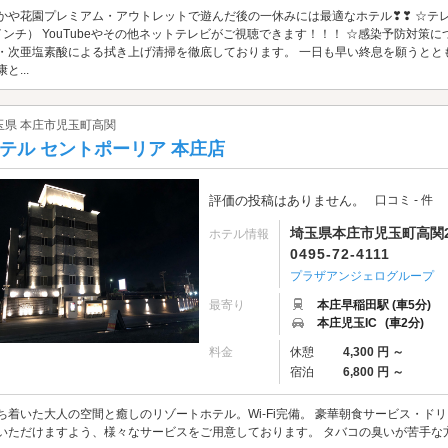
かや花園プレミアム・アウトレットで遊んだ後の一休みには最適なホテル❣❣ ☆テレ
インチ） YouTubeやその他ネットテレビがご視聴できます！！！ ☆感染予防対策
・次亜塩素酸による拭き上げ清掃を徹底しております。 一日も早い終息を願うとと
と...
玉県 本庄市児玉町高関
テル セントポーリア 本庄店
評価の投稿はありません。
口コミ - 件
埼玉県本庄市児玉町高関20
ホテル情報
0495-72-4111
プラザアンジェログループ
最寄り
本庄早稲田駅 (車5分)
本庄児玉IC
(車2分)
料金
休憩
4,300 円 ～
宿泊
6,800 円 ～
ち着いた大人の空間と癒しのリゾートホテル。Wi-Fi完備。 豪華朝食サービス・ド
いただけますよう、様々なサービスをご用意しております。 タバコの臭いが苦手な