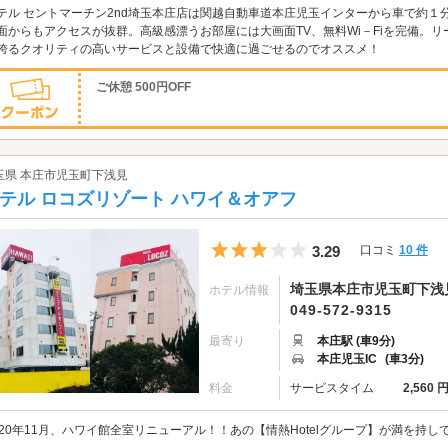
テル セントマーチン2nd埼玉本庄店は関越自動車道本庄児玉インターから車で約
面からもアクセスが抜群。高級感漂うお部屋には大画面TV、無料Wi－Fiを完備。
誇るクオリティの高いサービスと設備で快適に過ごせるのでオススメ！
ご休憩 500円OFF
玉県 本庄市児玉町下浅見
テル ロコズリゾート ハワイ＆オアフ
5つ星のうち3
3.29
口コミ
10 件
埼玉県本庄市児玉町下浅見1
ホテル情報
049-572-9315
最寄り
本庄駅 (車9分)
本庄児玉IC
(車3分)
料金
サービスタイム
2,560 
020年11月、ハワイ館全室リニューアル！！あの【情熱Hotelグループ】が満を持