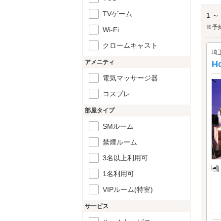
策デ
ふか
TVゲーム
1 ～
※予
Wi-Fi
クロームキャスト
埼
アメニティ
H
電気マッサージ器
コスプレ
部屋タイプ
SMルーム
禁煙ルーム
3名以上利用可
1名利用可
VIPルーム(特室)
サービス