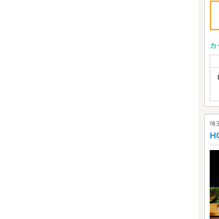
カ
埼
H