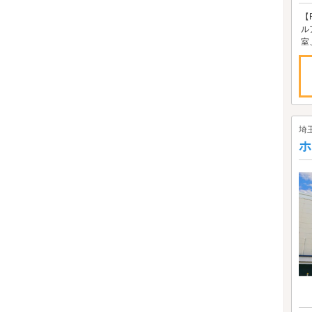
【
ル
室
埼
ホ