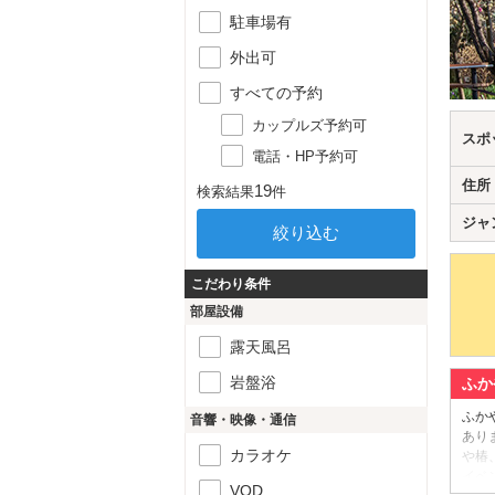
駐車場有
外出可
すべての予約
カップルズ予約可
スポ
電話・HP予約可
住所
19
検索結果
件
ジャ
こだわり条件
部屋設備
露天風呂
岩盤浴
ふか
ふか
音響・映像・通信
あり
カラオケ
や椿
イベ
VOD