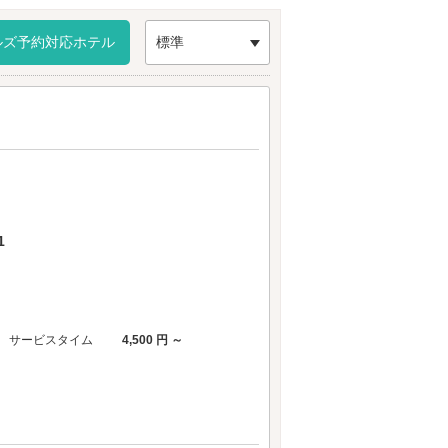
スが便利です。
ルズ予約対応ホテル
標準
1
サービスタイム
4,500 円 ～