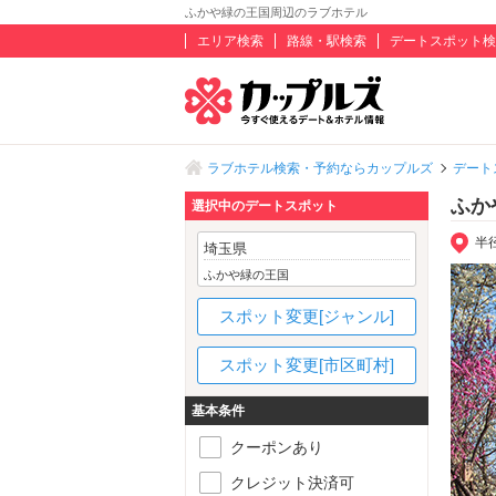
ふかや緑の王国周辺のラブホテル
エリア検索
路線・駅検索
デートスポット検
ラブホテル検索・予約ならカップルズ
デート
ふか
選択中のデートスポット
半
埼玉県
ふかや緑の王国
スポット変更[ジャンル]
スポット変更[市区町村]
基本条件
クーポンあり
クレジット決済可