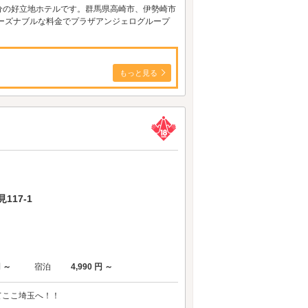
１分の好立地ホテルです。群馬県高崎市、伊勢崎市
リーズナブルな料金でプラザアンジェログループ
もっと見る
17-1
円 ～
宿泊
4,990 円 ～
してここ埼玉へ！！