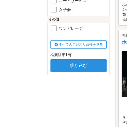
ルームサービス
ふ
女子会
5
菌
その他
健康
ワンガレージ
埼
ホ
すべてのこだわり条件を見る
19
検索結果
件
落
ぎ