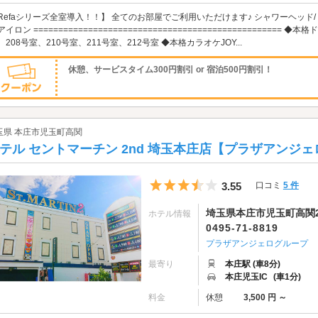
Refaシリーズ全室導入！！】 全てのお部屋でご利用いただけます♪ シャワーヘッド/
アイロン =================================================
、208号室、210号室、211号室、212号室 ◆本格カラオケJOY...
休憩、サービスタイム300円割引 or 宿泊500円割引！
玉県 本庄市児玉町高関
テル セントマーチン 2nd 埼玉本庄店【プラザアンジ
5つ星のうち3.5
3.55
口コミ
5 件
埼玉県本庄市児玉町高関22
ホテル情報
0495-71-8819
プラザアンジェログループ
最寄り
本庄駅 (車8分)
本庄児玉IC
(車1分)
料金
休憩
3,500 円 ～