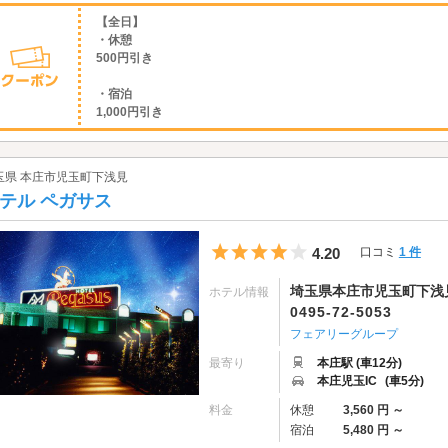
【全日】
・休憩
500円引き
・宿泊
1,000円引き
玉県 本庄市児玉町下浅見
テル ペガサス
5つ星のうち4
4.20
口コミ
1 件
埼玉県本庄市児玉町下浅見
ホテル情報
0495-72-5053
フェアリーグループ
最寄り
本庄駅 (車12分)
本庄児玉IC
(車5分)
料金
休憩
3,560 円 ～
宿泊
5,480 円 ～