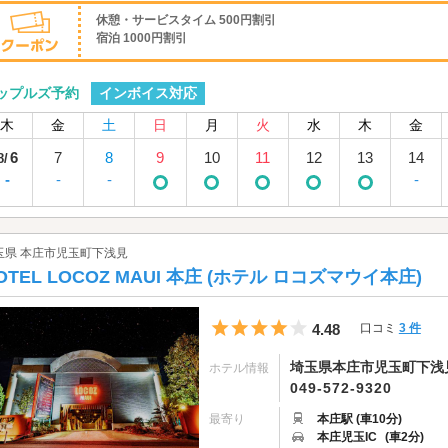
休憩・サービスタイム 500円割引
宿泊 1000円割引
インボイス対応
ップルズ予約
木
金
土
日
月
火
水
木
金
6
7
8
9
10
11
12
13
14
8/
-
-
-
-
玉県 本庄市児玉町下浅見
OTEL LOCOZ MAUI 本庄 (ホテル ロコズマウイ本庄)
5つ星のうち4
4.48
口コミ
3 件
埼玉県本庄市児玉町下浅見3
ホテル情報
049-572-9320
最寄り
本庄駅 (車10分)
本庄児玉IC
(車2分)