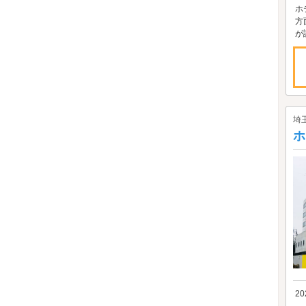
ホ
方
が
埼
ホ
2