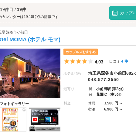
ートをお楽しみください。
や緑の王国へは、
熊谷・深谷・花園インター周辺エリアのラブホテル
からもアクセ
 19件目 /
19件
カップ
約カレンダーは19:10時点の情報です
玉県 深谷市小前田
otel MOMA (ホテル モマ)
カップルズおすすめ
5つ星のうち4
4.03
口コミ
4 件
埼玉県深谷市小前田682-
ホテル情報
048-577-3550
最寄り
小前田駅 (車3分)
花園IC
(車5分)
料金
休憩
3,500 円 ～
フォトギャラリー
宿泊
6,900 円 ～