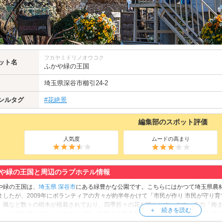
フカヤミドリノオウコク
ット名
ふかや緑の王国
埼玉県
深谷市
櫛引24-2
ンルタグ
#花絶景
編集部のスポット評価
人気度
ムードの高まり
や緑の王国と周辺のラブホテル情報
や緑の王国は、
埼玉県
深谷市
にある緑豊かな公園です。こちらにはかつて埼玉県農
ましたが、2009年にボランティアの方々が約半年かけて「市民が作り 市民が守り
、楓など数々の樹木が植栽されており、四季折々の花を咲かせています。春の「梅
ントも目白押しです。おすすめは秋。紅葉が大変見事で、夜間はライトアップも行