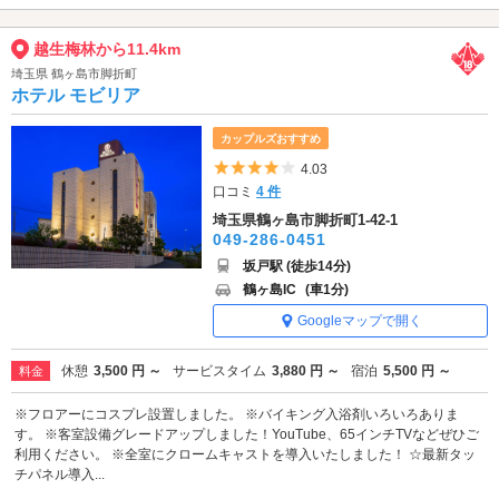
越生梅林から11.4km
埼玉県 鶴ヶ島市脚折町
ホテル モビリア
カップルズおすすめ
5つ星のうち4
4.03
口コミ
4 件
埼玉県鶴ヶ島市脚折町1-42-1
049-286-0451
坂戸駅 (徒歩14分)
鶴ヶ島IC
(車1分)
Googleマップで開く
休憩
3,500 円 ～
サービスタイム
3,880 円 ～
宿泊
5,500 円 ～
料金
※フロアーにコスプレ設置しました。 ※バイキング入浴剤いろいろありま
す。 ※客室設備グレードアップしました！YouTube、65インチTVなどぜひご
利用ください。 ※全室にクロームキャストを導入いたしました！ ☆最新タッ
チパネル導入...