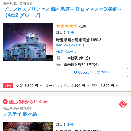
埼玉県 鶴ヶ島市高倉
プリンセスプリンセス 鶴ヶ島店～旧 ロマネスク弐番館～
【AtoZ グループ】
5つ星のうち4.5
4.60
口コミ
3 件
埼玉県鶴ヶ島市高倉1160-8
0492-72-7990
AtoZグループ
一本松駅 (車5分)
圏央鶴ヶ島IC
(車4分)
Googleマップで開く
休憩
3,300 円 ～
サービスタイム
4,800 円 ～
宿泊
6,800 円 ～
料金
越生梅林から11.4km
埼玉県 鶴ヶ島市脚折
レステイ 鶴ヶ島
口コミ
2 件