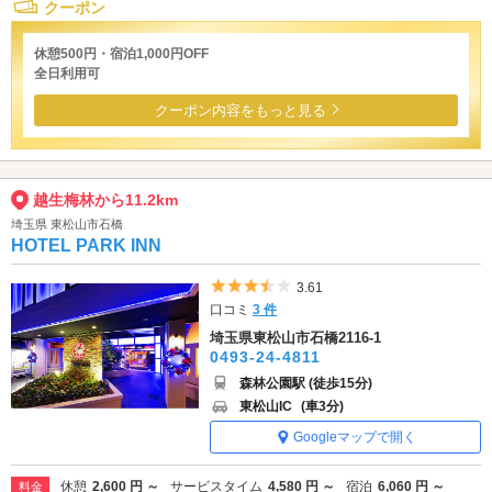
クーポン
休憩500円・宿泊1,000円OFF
全日利用可
クーポン内容をもっと見る
越生梅林から11.2km
埼玉県 東松山市石橋
HOTEL PARK INN
5つ星のうち3.5
3.61
口コミ
3 件
埼玉県東松山市石橋2116-1
0493-24-4811
森林公園駅 (徒歩15分)
東松山IC
(車3分)
Googleマップで開く
休憩
2,600 円 ～
サービスタイム
4,580 円 ～
宿泊
6,060 円 ～
料金