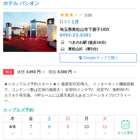
ホテル パシオン
5つ星のうち3
3.00
口コミ
1 件
埼玉県東松山市下唐子1455
0493-23-6381
つきのわ駅 (徒歩18分)
東松山IC
(車5分)
Googleマップで開く
休憩
4,950 円 ～
宿泊
8,580 円 ～
料金
★☆カップルズ予約スタート★☆ 最新型VOD導入。 インターネット機能搭載
で、コンテンツ数は圧倒の無限大！ 全室65インチTV、浴室TV、無料Wi-Fi、
カラオケ等完備。 VIPルームには露天風呂もあるコテージタイプのプライベ
ー...
カップルズ予約
木
金
土
日
月
火
6
7
8
9
10
11
8/
-
-
-
-
-
-
もっと見る