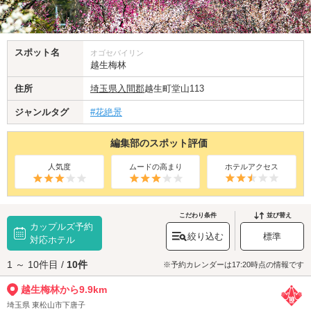
スポット名
オゴセバイリン
越生梅林
住所
埼玉県
入間郡
越生町堂山113
ジャンルタグ
#花絶景
編集部のスポット評価
人気度
ムードの高まり
ホテルアクセス
こだわり条件
並び替え
カップルズ予約
絞り込む
標準
対応ホテル
1 ～ 10件目 /
10件
※予約カレンダーは17:20時点の情報です
越生梅林から9.9km
埼玉県 東松山市下唐子