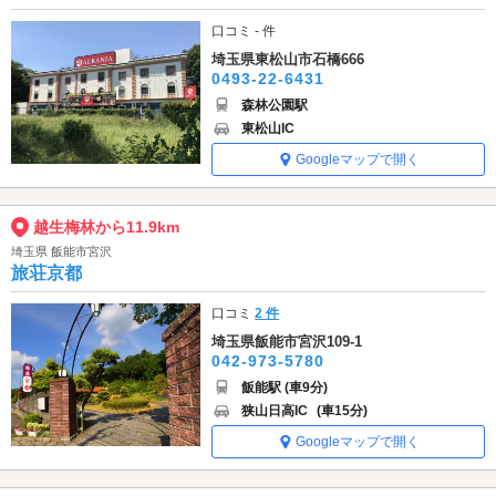
口コミ - 件
埼玉県東松山市石橋666
0493-22-6431
森林公園駅
東松山IC
Googleマップで開く
越生梅林から11.9km
埼玉県 飯能市宮沢
旅荘京都
口コミ
2 件
埼玉県飯能市宮沢109-1
042-973-5780
飯能駅 (車9分)
狭山日高IC
(車15分)
Googleマップで開く