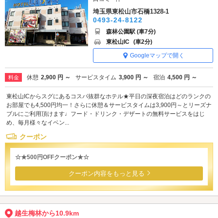
埼玉県東松山市石橋1328-1
0493-24-8122
森林公園駅 (車7分)
東松山IC
(車2分)
Googleマップで開く
休憩
2,900 円 ～
サービスタイム
3,900 円 ～
宿泊
4,500 円 ～
料金
東松山ICからスグにあるコスパ抜群なホテル★平日の深夜宿泊はどのランクの
お部屋でも4,500円均一！さらに休憩＆サービスタイムは3,900円～とリーズナ
ブルにご利用頂けます♩フード・ドリンク・デザートの無料サービスをはじ
め、毎月様々なイベン...
クーポン
☆★500円OFFクーポン★☆
クーポン内容をもっと見る
越生梅林から10.9km