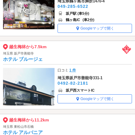
埼玉県鶴ヶ島市脚折1470-4
049-285-6522
坂戸駅 (車5分)
鶴ヶ島IC
(車2分)
Googleマップで開く
越生梅林から7.5km
埼玉県 坂戸市善能寺
ホテル ブルージェ
口コミ
1 件
埼玉県坂戸市善能寺331-1
0492-82-2181
坂戸西スマートIC
Googleマップで開く
越生梅林から11.2km
埼玉県 東松山市石橋
ホテル アルバニア