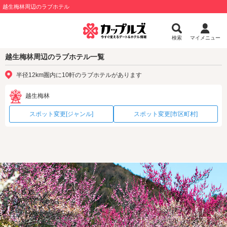
越生梅林周辺のラブホテル
検索
マイメニュー
越生梅林周辺のラブホテル一覧
半径12km圏内に10軒のラブホテルがあります
越生梅林
スポット変更[ジャンル]
スポット変更[市区町村]