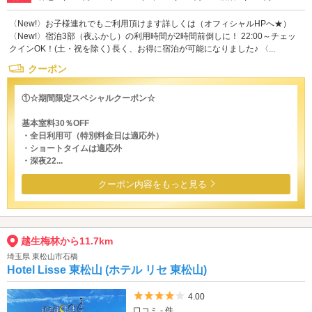
〈New!〉お子様連れでもご利用頂けます詳しくは（オフィシャルHPへ★）
〈New!〉宿泊3部（夜ふかし）の利用時間が2時間前倒しに！ 22:00～チェッ
クインOK！(土・祝を除く) 長く、お得に宿泊が可能になりました♪ 〈...
クーポン
①☆期間限定スペシャルクーポン☆
基本室料30％OFF
・全日利用可（特別料金日は適応外）
・ショートタイムは適応外
・深夜22...
クーポン内容をもっと見る
越生梅林から11.7km
埼玉県 東松山市石橋
Hotel Lisse 東松山 (ホテル リセ 東松山)
5つ星のうち4
4.00
口コミ - 件