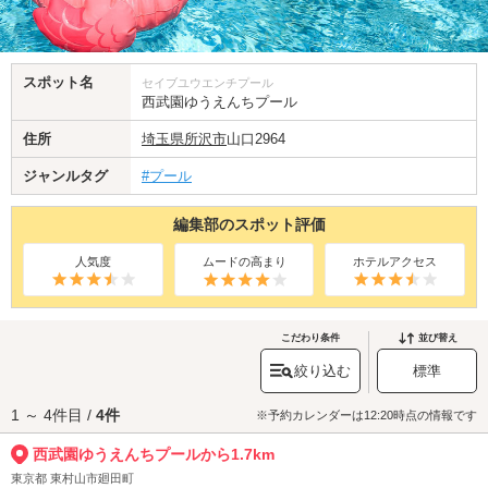
スポット名
セイブユウエンチプール
西武園ゆうえんちプール
住所
埼玉県
所沢市
山口2964
ジャンルタグ
#プール
編集部のスポット評価
人気度
ムードの高まり
ホテルアクセス
こだわり条件
並び替え
絞り込む
標準
1 ～ 4件目 /
4件
※予約カレンダーは12:20時点の情報です
西武園ゆうえんちプールから1.7km
東京都 東村山市廻田町