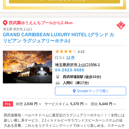
西武園ゆうえんちプールから2.4km
埼玉県 所沢市上山口
GRAND CARIBBEAN LUXURY HOTEL (グランド カ
リビアン ラグジュアリーホテル)
5つ星のうち4
4.42
口コミ
12 件
埼玉県所沢市上山口1556-1
04-2923-9085
西武球場前駅 (徒歩10分)
入間IC
(車17分)
Googleマップで開く
休憩
2,030 円 ～
サービスタイム
5,370 円 ～
宿泊
6,440 円 ～
料金
西武遊園地・ベルーナドームに最至近のラグジュアリーホテル！！！女性には
嬉しい癒し系サービス、2.1ｃｈドルビーサラウンドスピーカーシステムの迫
力ある音響。これらをリクライニングベッドでゆっくり楽しめる。スチームサ