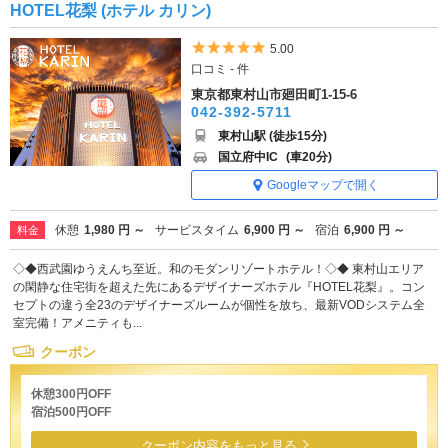
HOTEL花梨 (ホテル カリン)
5つ星のうち5
5.00
口コミ - 件
東京都東村山市廻田町1-15-6
042-392-5711
東村山駅 (徒歩15分)
国立府中IC
(車20分)
Googleマップで開く
休憩
1,980 円 ～
サービスタイム
6,900 円 ～
宿泊
6,900 円 ～
料金
◇◆西武園ゆうえんち至近。和のモダンリゾートホテル！◇◆ 東村山エリア
の閑静な住宅街を超えた先にあるデザイナーズホテル『HOTEL花梨』。コン
セプトの違う全23のデザイナーズルームが個性を放ち、最新VODシステム全
室完備！アメニティも...
クーポン
休憩300円OFF
宿泊500円OFF
クーポン内容をもっと見る