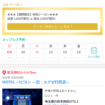
クーポン
★★★【期間限定】特別クーポン★★★
休憩 1,000円割引 or 宿泊 2,000円割引
クーポン内容をもっと見る
カップルズ予約
日
月
火
水
木
金
9
10
11
12
13
14
8/
-
-
-
-
-
-
もっと見る
前玉神社から4.5km
埼玉県 行田市持田
HOTEL パピヨン ～旧：エグゼ行田店～
評価の投稿はありません。
口コミ - 件
埼玉県行田市持田2771-1