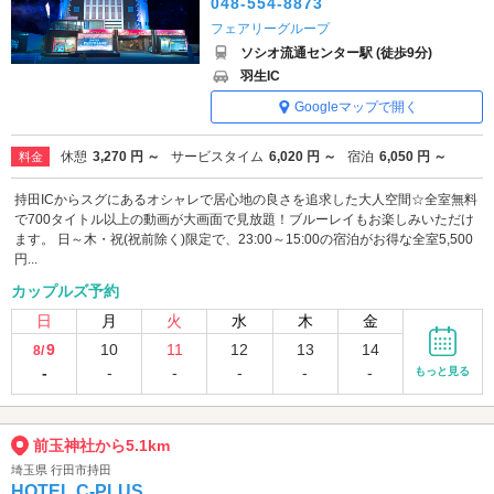
048-554-8873
フェアリーグループ
ソシオ流通センター駅 (徒歩9分)
羽生IC
Googleマップで開く
休憩
3,270 円 ～
サービスタイム
6,020 円 ～
宿泊
6,050 円 ～
料金
持田ICからスグにあるオシャレで居心地の良さを追求した大人空間☆全室無料
で700タイトル以上の動画が大画面で見放題！ブルーレイもお楽しみいただけ
ます。 日～木・祝(祝前除く)限定で、23:00～15:00の宿泊がお得な全室5,500
円...
カップルズ予約
日
月
火
水
木
金
9
10
11
12
13
14
8/
-
-
-
-
-
-
もっと見る
前玉神社から5.1km
埼玉県 行田市持田
HOTEL C-PLUS