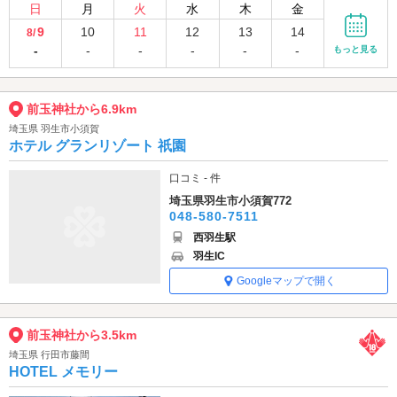
日
月
火
水
木
金
9
10
11
12
13
14
8/
-
-
-
-
-
-
もっと見る
前玉神社から6.9km
埼玉県 羽生市小須賀
ホテル グランリゾート 祇園
口コミ - 件
埼玉県羽生市小須賀772
048-580-7511
西羽生駅
羽生IC
Googleマップで開く
前玉神社から3.5km
埼玉県 行田市藤間
HOTEL メモリー