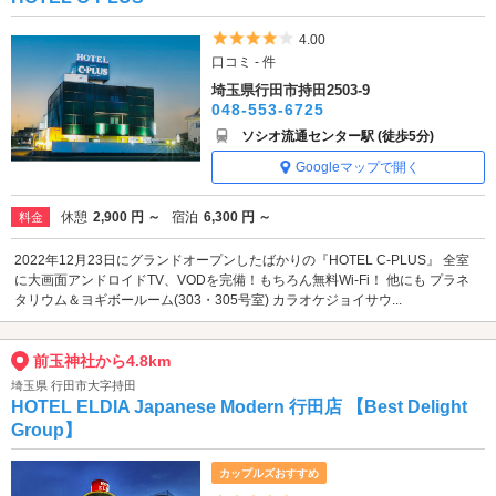
5つ星のうち4
4.00
口コミ - 件
埼玉県行田市持田2503-9
048-553-6725
ソシオ流通センター駅 (徒歩5分)
Googleマップで開く
休憩
2,900 円 ～
宿泊
6,300 円 ～
料金
2022年12月23日にグランドオープンしたばかりの『HOTEL C-PLUS』 全室
に大画面アンドロイドTV、VODを完備！もちろん無料Wi-Fi！ 他にも プラネ
タリウム＆ヨギボールーム(303・305号室) カラオケジョイサウ...
前玉神社から4.8km
埼玉県 行田市大字持田
HOTEL ELDIA Japanese Modern 行田店 【Best Delight
Group】
カップルズおすすめ