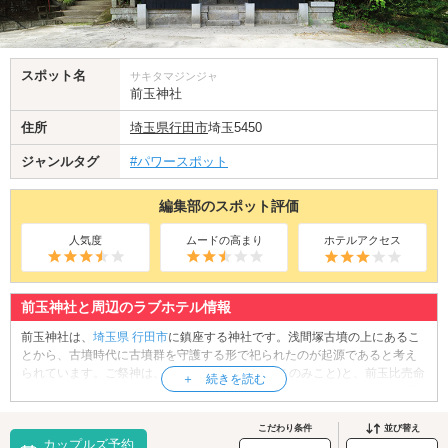
スポット名
サキタマジンジャ
前玉神社
住所
埼玉県
行田市
埼玉5450
ジャンルタグ
#パワースポット
編集部のスポット評価
人気度
ムードの高まり
ホテルアクセス
前玉神社と周辺のラブホテル情報
前玉神社は、
埼玉県
行田市
に鎮座する神社です。浅間塚古墳の上にあるこ
とから、古墳時代に古墳群を守護する形で祀られたのが起源であると考え
られています。ご祭神は、前玉彦命(さきたまひこのみこと)と、前玉比売命
(さきたまひめのみこと)の2柱。人々を守り、幸福をもたらす神様です。恋
愛成就や夫婦円満にご利益のある神社として、古くから信仰されてきまし
た。境内には人懐っこい猫たちが暮らしており、授与所ではこの猫たちに
こだわり条件
並び替え
カップルズ予約
ちなんだ可愛い御朱印や御守、絵馬なども販売されています。猫好き必見