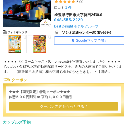
5つ星のうち5
5.00
口コミ
1 件
埼玉県行田市大字持田2430-6
048-555-2220
Best Delight ホテル グループ
ソシオ流通センター駅 (徒歩5分)
フォトギャラリー
Googleマップで開く
▼▼▼▼《クロームキャスト(Chromecast)全室設置いたしました》 ▼▼▼▼
YoutubeやNETFLIX等の動画配信サービスを、迫力の大画面でご覧いただけま
す。 ・【露天風呂＆足湯】和の空間で極上のひとときを。 ・【囲炉...
クーポン
★★★【期間限定】特別クーポン★★★
休憩５００円割引 or 宿泊１,０００円割引
クーポン内容をもっと見る
カップルズ予約