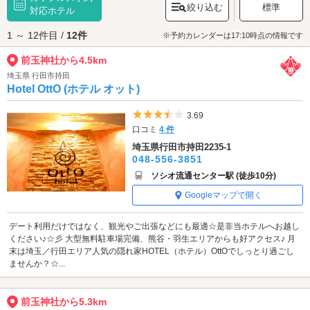
絞り込む
標準
の神社へぜひご参拝ください。
対応ホテル
前玉神社へは、
行田・羽生エリアのラブホテル
からもアクセスが便利で
1 ～ 12件目 /
12件
す。
※予約カレンダーは17:10時点の情報です
前玉神社から4.5km
埼玉県 行田市持田
Hotel OttO (ホテル オット)
5つ星のうち3.5
3.69
口コミ
4 件
埼玉県行田市持田2235-1
048-556-3851
ソシオ流通センター駅 (徒歩10分)
Googleマップで開く
デート利用だけではなく、観光やご出張などにも最適☆是非当ホテルへお越し
ください♪☆彡 大型無料駐車場完備、熊谷・羽生エリアからも好アクセス♪ 月
末は埼玉／行田エリア人気の隠れ家HOTEL（ホテル）OttOでしっとり過ごし
ませんか？☆...
前玉神社から5.3km