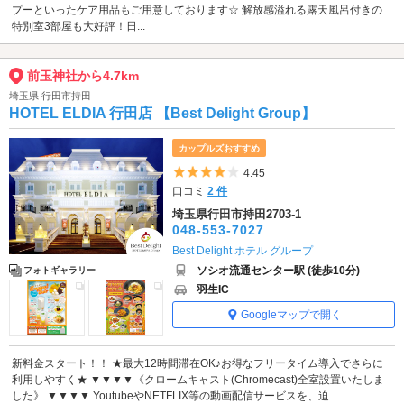
プーといったケア用品もご用意しております☆ 解放感溢れる露天風呂付きの
特別室3部屋も大好評！日...
前玉神社から4.7km
埼玉県 行田市持田
HOTEL ELDIA 行田店 【Best Delight Group】
カップルズおすすめ
5つ星のうち4
4.45
口コミ
2 件
埼玉県行田市持田2703-1
048-553-7027
Best Delight ホテル グループ
ソシオ流通センター駅 (徒歩10分)
フォトギャラリー
羽生IC
Googleマップで開く
新料金スタート！！ ★最大12時間滞在OK♪お得なフリータイム導入でさらに
利用しやすく★ ▼▼▼▼《クロームキャスト(Chromecast)全室設置いたしま
した》 ▼▼▼▼ YoutubeやNETFLIX等の動画配信サービスを、迫...