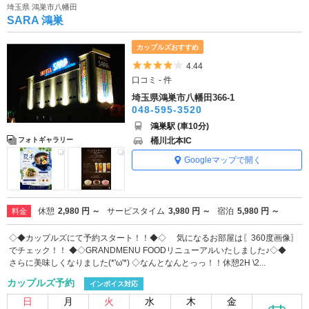
埼玉県 鴻巣市八幡田
SARA 鴻巣
カップルズおすすめ
5つ星のうち4
4.44
口コミ - 件
埼玉県鴻巣市八幡田366-1
048-595-3520
鴻巣駅 (車10分)
桶川北本IC
フォトギャラリー
Googleマップで開く
休憩
2,980 円 ～
サービスタイム
3,980 円 ～
宿泊
5,980 円 ～
料金
◇◆カップルズにて予約スタート！！◆◇ 気になるお部屋は〖360度画像〗
でチェック！！ ◆◇GRANDMENU FOODリニューアルいたしました♪◇◆
さらに美味しくなりました(*'ω'*) ◇なんとなんとっっ！！休憩2H \2...
カップルズ予約
インボイス対応
日
月
火
水
木
金