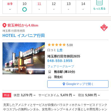
9
10
11
12
13
14
8/
-
-
-
-
-
もっと見る
前玉神社から4.6km
埼玉県 行田市持田
HOTEL イスパニア行田
5つ星のうち5
5.00
口コミ
1 件
埼玉県行田市持田2655
048-550-1955
フェアリーグループ
熊谷駅 (車10分)
羽生IC
Googleマップで開く
休憩
3,270 円 ～
サービスタイム
5,470 円 ～
宿泊
5,500 円 ～
料金
充実したアメニティとサービスが自慢のバラエティホテル！サービスドリンク
やコスプレの無料レンタル、女性用シャンプー＆メイク落としや男性用シャン