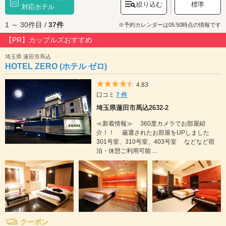
絞り込む
標準
ーアリーナ
対応ホテル
」や、春には約1000本の桜が咲く「
大宮公園
」、ファッション
やインテリア、グルメの専門店の他、映画館も揃う大型ショッピングモー
1 ～ 30件目 /
37件
ル「
コクーンシティ
」などがあり、デートスポットも豊富。また、JR東日
※予約カレンダーは05:50時点の情報です
本・東武鉄道・埼玉新都市交通が乗り入れるターミナル駅、大宮駅の周辺
【PR】カップルズおすすめ
には繁華街が形成され、駅の近辺には「ルミネ大宮」「大宮高島屋」「そ
ごう大宮店」など、大型のショッピング施設が連なっています。さいたま
埼玉県 蓮田市馬込
市のラブホテルは、繁華街から徒歩圏内に立地するホテルや、お車でのア
HOTEL ZERO (ホテル ゼロ)
クセスが便利な隠れ家的ホテル、リーズナブルに利用できるホテルなど、
様々なホテルがあります。さいたま市でラブホテルをお探しの際は、クー
5つ星のうち4.5
4.83
ポン・事前予約でお得に利用ができる『カップルズ』におまかせくださ
口コミ
7 件
い。
埼玉県蓮田市馬込2632-2
≪新着情報≫ 360度カメラでお部屋紹
介！！ 厳選されたお部屋をUPしました
301号室、310号室、403号室 などなど宿
泊・休憩ご利用可能 ...
クーポン