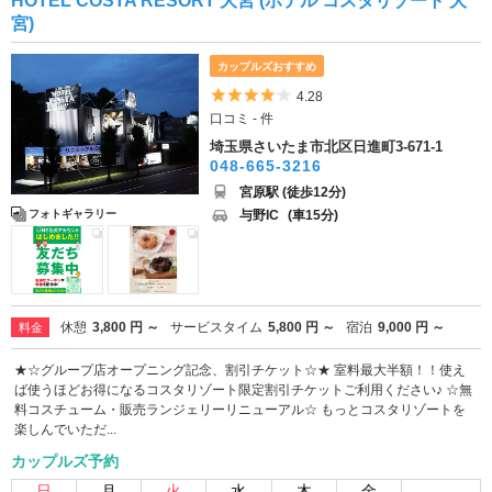
HOTEL COSTA RESORT 大宮 (ホテル コスタリゾート 大
宮)
カップルズおすすめ
5つ星のうち4
4.28
口コミ - 件
埼玉県さいたま市北区日進町3-671-1
048-665-3216
宮原駅 (徒歩12分)
与野IC
(車15分)
フォトギャラリー
休憩
3,800 円 ～
サービスタイム
5,800 円 ～
宿泊
9,000 円 ～
料金
★☆グループ店オープニング記念、割引チケット☆★ 室料最大半額！！使え
ば使うほどお得になるコスタリゾート限定割引チケットご利用ください♪ ☆無
料コスチューム・販売ランジェリーリニューアル☆ もっとコスタリゾートを
楽しんでいただ...
カップルズ予約
日
月
火
水
木
金