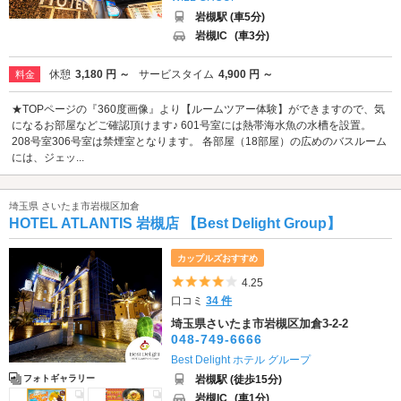
岩槻駅 (車5分)
岩槻IC
(車3分)
休憩
3,180 円 ～
サービスタイム
4,900 円 ～
料金
★TOPページの『360度画像』より【ルームツアー体験】ができますので、気
になるお部屋などご確認頂けます♪ 601号室には熱帯海水魚の水槽を設置。
208号室306号室は禁煙室となります。 各部屋（18部屋）の広めのバスルーム
には、ジェッ...
埼玉県 さいたま市岩槻区加倉
HOTEL ATLANTIS 岩槻店 【Best Delight Group】
カップルズおすすめ
5つ星のうち4
4.25
口コミ
34 件
埼玉県さいたま市岩槻区加倉3-2-2
048-749-6666
Best Delight ホテル グループ
岩槻駅 (徒歩15分)
フォトギャラリー
岩槻IC
(車1分)