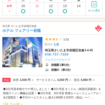
9
10
11
12
13
14
8/
-
-
-
もっと見る
埼玉県 さいたま市岩槻区加倉
ホテル フェアリー岩槻
5つ星のうち3.5
3.50
口コミ
5 件
埼玉県さいたま市岩槻区加倉3-4-45
048-757-7300
フェアリーグループ
岩槻駅 (車5分)
岩槻IC
(車3分)
休憩
2,500 円 ～
サービスタイム
4,500 円 ～
宿泊
4,980 円 ～
料金
◆202号室本格サウナ導入しました！ ◆201号室 オンドル（韓国式床暖房）&
韓国ラーメン機械を設置！ ◆201号室、301号室 禁煙ルームへリニューアル！
全2室限定！ ◆平日サービスタイム 最大14時間 4,500円（税込）〜！ ...
クーポン