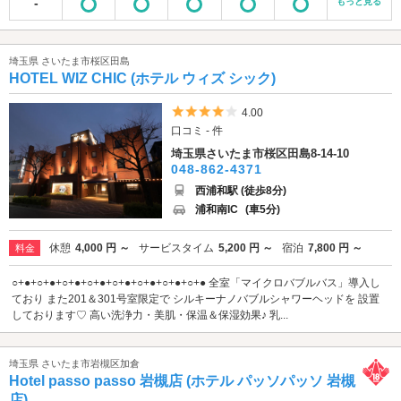
-
もっと見る
埼玉県 さいたま市桜区田島
HOTEL WIZ CHIC (ホテル ウィズ シック)
5つ星のうち4
4.00
口コミ - 件
埼玉県さいたま市桜区田島8-14-10
048-862-4371
西浦和駅 (徒歩8分)
浦和南IC
(車5分)
休憩
4,000 円 ～
サービスタイム
5,200 円 ～
宿泊
7,800 円 ～
料金
○+●+○+●+○+●+○+●+○+●+○+●+○+●+○+● 全室「マイクロバブルバス」導入し
ており また201＆301号室限定で シルキーナノバブルシャワーヘッドを 設置
しております♡ 高い洗浄力・美肌・保温＆保湿効果♪ 乳...
埼玉県 さいたま市岩槻区加倉
Hotel passo passo 岩槻店 (ホテル パッソパッソ 岩槻
店)