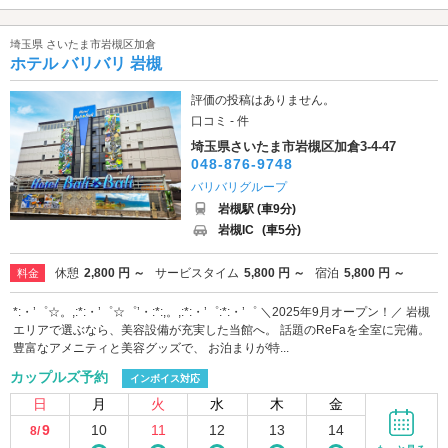
埼玉県 さいたま市岩槻区加倉
ホテル バリバリ 岩槻
評価の投稿はありません。
口コミ - 件
埼玉県さいたま市岩槻区加倉3-4-47
048-876-9748
バリバリグループ
岩槻駅 (車9分)
岩槻IC
(車5分)
休憩
2,800 円 ～
サービスタイム
5,800 円 ～
宿泊
5,800 円 ～
料金
*:・’゜☆。,:*:・’゜☆゜’・:*:,。,:*:・’゜:*:・’゜ ＼2025年9月オープン！／ 岩槻
エリアで選ぶなら、美容設備が充実した当館へ。 話題のReFaを全室に完備。
豊富なアメニティと美容グッズで、 お泊まりが特...
カップルズ予約
インボイス対応
日
月
火
水
木
金
9
10
11
12
13
14
8/