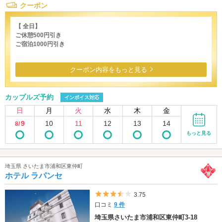
クーポン
【 全日】
ご休憩500円引き
ご宿泊1000円引き
クーポン内容をもっと見る
カップルズ予約
インボイス対応
日
月
火
水
木
金
9
10
11
12
13
14
8/
もっと見る
埼玉県 さいたま市浦和区東仲町
ホテル ラパンセ
5つ星のうち3.5
3.75
口コミ
9 件
埼玉県さいたま市浦和区東仲町3-18