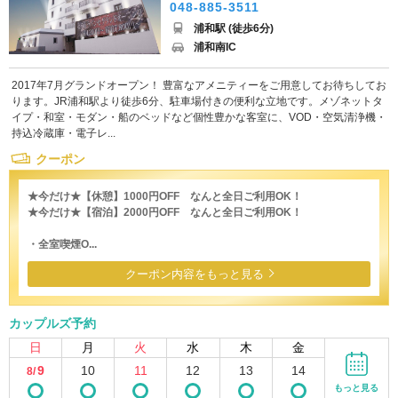
048-885-3511
浦和駅 (徒歩6分)
浦和南IC
2017年7月グランドオープン！ 豊富なアメニティーをご用意してお待ちしてお
ります。JR浦和駅より徒歩6分、駐車場付きの便利な立地です。メゾネットタ
イプ・和室・モダン・船のベッドなど個性豊かな客室に、VOD・空気清浄機・
持込冷蔵庫・電子レ...
クーポン
★今だけ★【休憩】1000円OFF なんと全日ご利用OK！
★今だけ★【宿泊】2000円OFF なんと全日ご利用OK！
・全室喫煙O...
クーポン内容をもっと見る
カップルズ予約
日
月
火
水
木
金
9
10
11
12
13
14
8/
もっと見る