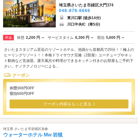
埼玉県さいたま市緑区大門374
048-878-6666
東川口駅 (徒歩14分)
川口中央IC
(車5分)
休憩
2,200 円 ～
サービスタイム
6,300 円 ～
宿泊
5,600 円 ～
料金
さいたまスタジアム至近のリゾートホテル、池袋から首都高で20分！！極上の
ヒーリングリゾート！！本格ドライサウナ完備（2部屋）ユーチューブやネッ
ト動画など見放題。露天風呂や料理ができるキッチン付きのお部屋もご予約下
さい。ナノテクノロジーによる...
クーポン
休憩300円OFF
宿泊500円OFF
クーポン内容をもっと見る
埼玉県 さいたま市岩槻区加倉
ウォーターホテル Mw 岩槻