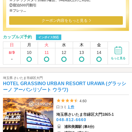
※フレックスタイム制の場合、3時間以上のご利用。
②宿泊500円割引
※フレッ...
クーポン内容をもっと見る
カップルズ予約
インボイス対応
日
月
火
水
木
金
9
10
11
12
13
14
8/
-
もっと見る
埼玉県 さいたま市緑区大門
HOTEL GRASSINO URBAN RESORT URAWA (グラッシ
ーノ アーバンリゾート ウラワ)
5つ星のうち4.5
4.60
口コミ
1 件
埼玉県さいたま市緑区大門1865-1
048-812-6660
浦和美園駅 (車4分)