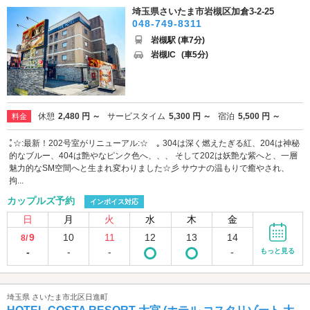
埼玉県さいたま市岩槻区加倉3-2-25
048-749-8311
岩槻駅 (車7分)
岩槻IC
(車5分)
休憩
2,480 円 ～
サービスタイム
5,300 円 ～
宿泊
5,500 円 ～
料金
｡゚☆:最新！202号室がリニューアル:☆゚｡ 304は深く燃えたぎる紅、204は神秘
的なブルー、404は艶やなピンク色へ、、、 そして202は妖艶な紫へと、一層
魅力的なSM空間へと生まれ変わりました☆彡 サウナの温もりで癒やされ、
拘...
カップルズ予約
インボイス対応
日
月
火
水
木
金
9
10
11
12
13
14
8/
-
-
-
-
もっと見る
埼玉県 さいたま市北区日進町