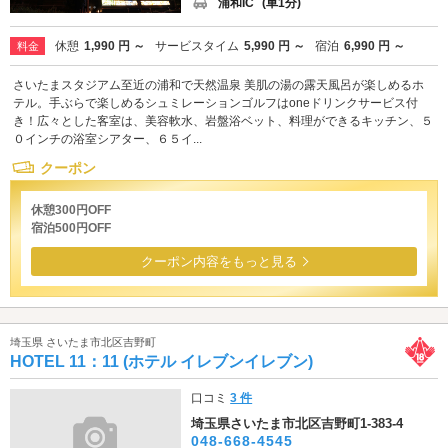
浦和IC
(車1分)
休憩
1,990 円 ～
サービスタイム
5,990 円 ～
宿泊
6,990 円 ～
料金
さいたまスタジアム至近の浦和で天然温泉 美肌の湯の露天風呂が楽しめるホ
テル。手ぶらで楽しめるシュミレーションゴルフはoneドリンクサービス付
き！広々とした客室は、美容軟水、岩盤浴ベット、料理ができるキッチン、５
０インチの浴室シアター、６５イ...
クーポン
休憩300円OFF
宿泊500円OFF
クーポン内容をもっと見る
埼玉県 さいたま市北区吉野町
HOTEL 11：11 (ホテル イレブンイレブン)
口コミ
3 件
埼玉県さいたま市北区吉野町1-383-4
048-668-4545