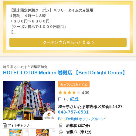
【週末限定休憩クーポン】※フリータイムのみ適用
１部制 ４時〜１８時
７３００円〜８３００円
（クーポン提示で１０００円割引）
【...
クーポン内容をもっと見る
埼玉県 さいたま市岩槻区加倉
HOTEL LOTUS Modern 岩槻店 【Best Delight Group】
カップルズおすすめ
5つ星のうち4
4.39
口コミ
47 件
埼玉県さいたま市岩槻区加倉5-14-27
048-757-6531
Best Delight ホテル グループ
岩槻駅 (車7分)
フォトギャラリー
岩槻IC
(車1分)