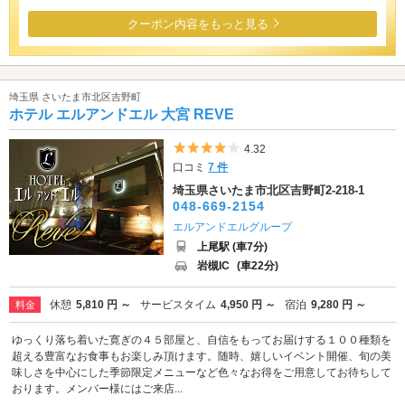
クーポン内容をもっと見る
埼玉県 さいたま市北区吉野町
ホテル エルアンドエル 大宮 REVE
5つ星のうち4
4.32
口コミ
7 件
埼玉県さいたま市北区吉野町2-218-1
048-669-2154
エルアンドエルグループ
上尾駅 (車7分)
岩槻IC
(車22分)
休憩
5,810 円 ～
サービスタイム
4,950 円 ～
宿泊
9,280 円 ～
料金
ゆっくり落ち着いた寛ぎの４５部屋と、自信をもってお届けする１００種類を
超える豊富なお食事もお楽しみ頂けます。随時、嬉しいイベント開催、旬の美
味しさを中心にした季節限定メニューなど色々なお得をご用意してお待ちして
おります。メンバー様にはご来店...