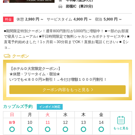
今羽駅 (徒歩5分)
岩槻IC
(車20分)
休憩
2,980 円 ～
サービスタイム
4,900 円 ～
宿泊
5,900 円 ～
料金
■期間限定特別クーポン！通常800円割引が1000円に増額中！ ■一部のお部屋
で寝具リニューアル♪ ■平日時間限定で無料シャカシャカポテトサービス中♪ ■
直電予約始めました！1ヶ月前～30分前までOK！直接お電話ください♪ ■【シ
ョ...
クーポン
【ホテルＤ大宮限定クーポン♪】
★休憩・フリータイム・宿泊★
いつでも≪８００円≫割引！→今だけ増額１０００円割引！
クーポン内容をもっと見る
カップルズ予約
インボイス対応
日
月
火
水
木
金
9
10
11
12
13
14
8/
もっと見る