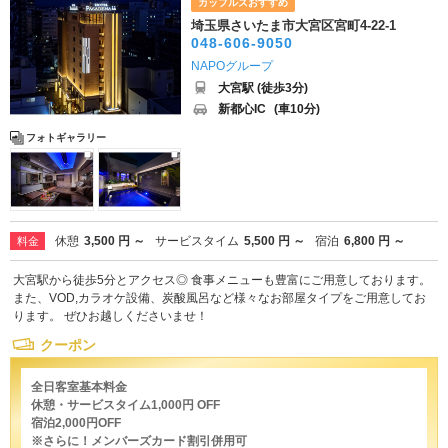
カップルズおすすめ
埼玉県さいたま市大宮区宮町4-22-1
048-606-9050
NAPOグループ
大宮駅 (徒歩3分)
新都心IC
(車10分)
フォトギャラリー
休憩
3,500 円 ～
サービスタイム
5,500 円 ～
宿泊
6,800 円 ～
料金
大宮駅から徒歩5分とアクセス◎ 食事メニューも豊富にご用意しております。
また、VOD,カラオケ設備、炭酸風呂など様々なお部屋タイプをご用意してお
ります。 ぜひお越しくださいませ！
クーポン
全日客室基本料金
休憩・サービスタイム1,000円 OFF
宿泊2,000円OFF
※さらに！メンバーズカード割引併用可