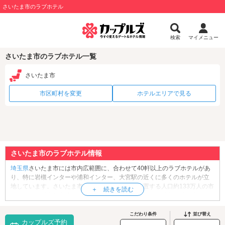
さいたま市のラブホテル
検索
マイメニュー
さいたま市のラブホテル一覧
さいたま市
市区町村を変更
ホテルエリアで見る
さいたま市のラブホテル情報
埼玉県
さいたま市には市内広範囲に、合わせて40軒以上のラブホテルがあ
り、特に岩槻インターや浦和インター、大宮駅の近くに多くのホテルが立
地しています。さいたま市は埼玉県の南東部に位置する人口約133万人の市
で、同県の県庁所在地および最大の都市です。また、旧浦和市域を中心に
サッカーが盛んな街でもあり、さいたま市内を本拠地とするプロサッカー
チームとして「浦和レッドダイヤモンズ」「大宮アルディージャ」があり
こだわり条件
並び替え
カップルズ予約
ます。市内には、コンサートやスポーツイベントの会場「
さいたまスーパ