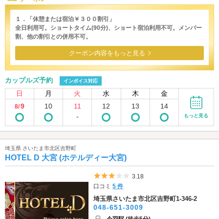
１．「休憩または宿泊￥３００割引」
全日利用可。ショートタイム(90分)、ショート宿泊利用不可。メンバー
割、他の割引との併用不可。
クーポン内容をもっと見る
カップルズ予約
インボイス対応
日
月
火
水
木
金
9
10
11
12
13
14
8/
-
もっと見る
埼玉県 さいたま市北区吉野町
HOTEL D 大宮 (ホテルディー大宮)
5つ星のうち3
3.18
口コミ
5 件
埼玉県さいたま市北区吉野町1-346-2
048-651-3009