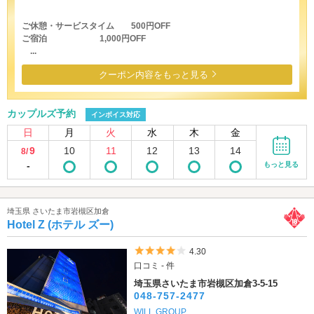
ご休憩・サービスタイム 500円OFF
ご宿泊 1,000円OFF
...
クーポン内容をもっと見る
カップルズ予約
インボイス対応
日
月
火
水
木
金
9
10
11
12
13
14
8/
-
もっと見る
埼玉県 さいたま市岩槻区加倉
Hotel Z (ホテル ズー)
5つ星のうち4
4.30
口コミ - 件
埼玉県さいたま市岩槻区加倉3-5-15
048-757-2477
WILL GROUP