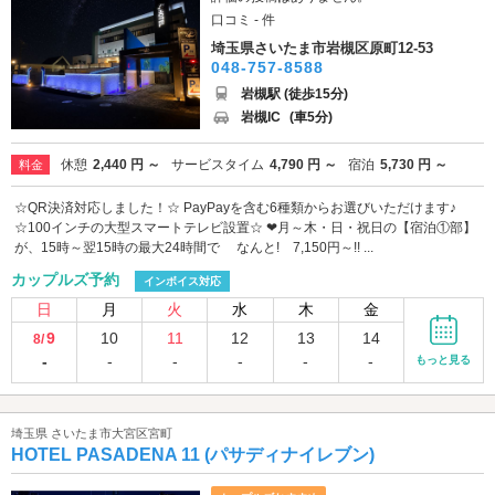
口コミ - 件
埼玉県さいたま市岩槻区原町12-53
048-757-8588
岩槻駅 (徒歩15分)
岩槻IC
(車5分)
休憩
2,440 円 ～
サービスタイム
4,790 円 ～
宿泊
5,730 円 ～
料金
☆QR決済対応しました！☆ PayPayを含む6種類からお選びいただけます♪
☆100インチの大型スマートテレビ設置☆ ❤月～木・日・祝日の【宿泊①部】
が、15時～翌15時の最大24時間で なんと! 7,150円～!! ...
カップルズ予約
インボイス対応
日
月
火
水
木
金
9
10
11
12
13
14
8/
-
-
-
-
-
-
もっと見る
埼玉県 さいたま市大宮区宮町
HOTEL PASADENA 11 (パサディナイレブン)