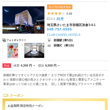
カップルズおすすめ
5つ星のうち4
4.48
口コミ
29 件
埼玉県さいたま市岩槻区加倉3-4-1
048-757-0505
CLUB CHAPEL HOTELS
岩槻駅 (車5分)
フォトギャラリー
岩槻IC
(車1分)
休憩
4,300 円 ～
宿泊
6,500 円 ～
料金
岩槻IC降りてすぐ☆アクセス抜群！ エリアNO1で選ばれ続けている注目ホテ
ル☆ 抜群の居心地の良さとクオリティ☆ きれいな客室と豊富なアメニティー
客室はゆっくりゆったり過ごせる、 涼しく清潔で快適なプライベート空間。
...
クーポン
お盆期間 限定特別クーポン