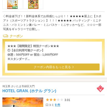
◇料金値下げ！！新料金体系でお得感たっぷり！！ ★★★★★屋上に【スポ
アト（スポーツアトラクション）】！！！★★★★★ バッティング・ミニテ
ニス・バトミントン兼バレー・ミニバスケ・ミニサッカーなど。 ☆☆☆一部
写真をギャラリーで公開し...
クーポン
★★★【期間限定】特別クーポン★★★
①【全日利用可能クーポン】
休憩：500円OFF or 宿泊：1,000円OFF
※スタンダード...
クーポン内容をもっと見る
埼玉県 さいたま市緑区大門
HOTEL GRAN. (ホテル グラン)
5つ星のうち3
3.01
口コミ
9 件