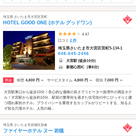
埼玉県 さいたま市大宮区宮町
HOTEL GOOD ONE (ホテル グッドワン)
5つ星のうち4
4.47
口コミ
2 件
埼玉県さいたま市大宮区宮町5-134-1
048-645-2446
大宮駅 (徒歩10分)
新都心西IC
(車8分)
休憩
4,800 円 ～
サービスタイム
4,800 円 ～
宿泊
7,000 円 ～
料金
大宮駅東口から徒歩10分！良心的な価格の良さでリピーター急増中の満足ホテ
ル！大宮駅から徒歩約10分、駅前の繁華街を過ぎた住宅街の中にひっそりと建
つ隠れ家的ホテル。プライバシーを重視するカップルがリピートする、知る人
ぞ知る穴場ホテル。人気の秘...
埼玉県 さいたま市岩槻区加倉
ファイヤーホテル ヌー 岩槻