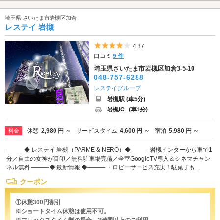
埼玉県 さいたま市岩槻区加倉
レステイ 岩槻
5つ星のうち4
4.37
口コミ
9 件
埼玉県さいたま市岩槻区加倉3-5-10
048-757-6288
レステイグループ
岩槻駅 (車5分)
岩槻IC
(車1分)
休憩
2,980 円 ～
サービスタイム
4,600 円 ～
宿泊
5,980 円 ～
料金
―――◆ レステイ 岩槻（PARME & NERO）◆――― 岩槻インターから車で1
分／自由の女神が目印／無料駐車場完備／全室GoogleTV導入＆シネマチャン
ネル無料 ―――◆ 最新情報 ◆――― ・ロビーサービス充実！駄菓子も...
クーポン
①休憩300円割引
※ショートタイム休憩は使用不可。