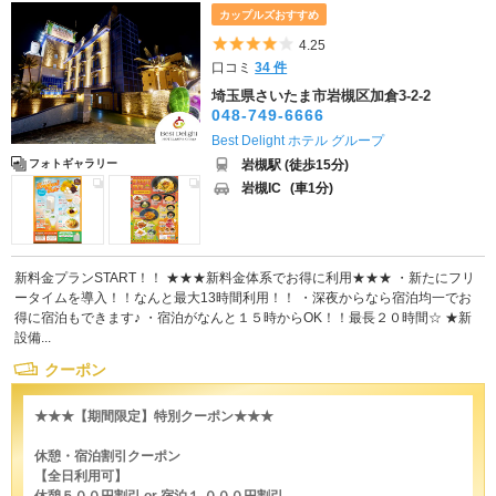
カップルズおすすめ
5つ星のうち4
4.25
口コミ
34 件
埼玉県さいたま市岩槻区加倉3-2-2
048-749-6666
Best Delight ホテル グループ
岩槻駅 (徒歩15分)
フォトギャラリー
岩槻IC
(車1分)
新料金プランSTART！！ ★★★新料金体系でお得に利用★★★ ・新たにフリ
ータイムを導入！！なんと最大13時間利用！！ ・深夜からなら宿泊均一でお
得に宿泊もできます♪ ・宿泊がなんと１５時からOK！！最長２０時間☆ ★新
設備...
クーポン
★★★【期間限定】特別クーポン★★★
休憩・宿泊割引クーポン
【全日利用可】