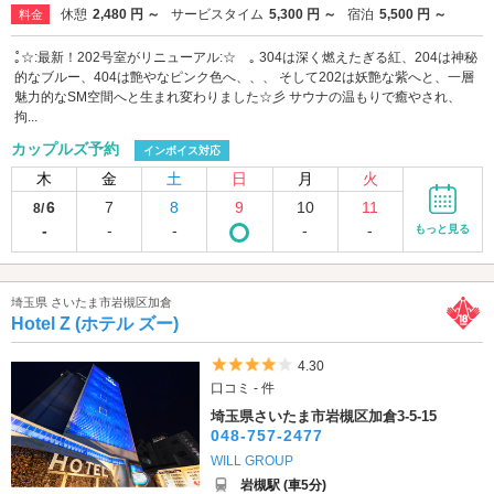
休憩
2,480 円 ～
サービスタイム
5,300 円 ～
宿泊
5,500 円 ～
料金
｡゚☆:最新！202号室がリニューアル:☆゚｡ 304は深く燃えたぎる紅、204は神秘
的なブルー、404は艶やなピンク色へ、、、 そして202は妖艶な紫へと、一層
魅力的なSM空間へと生まれ変わりました☆彡 サウナの温もりで癒やされ、
拘...
カップルズ予約
インボイス対応
木
金
土
日
月
火
6
7
8
9
10
11
8/
-
-
-
-
-
もっと見る
埼玉県 さいたま市岩槻区加倉
Hotel Z (ホテル ズー)
5つ星のうち4
4.30
口コミ - 件
埼玉県さいたま市岩槻区加倉3-5-15
048-757-2477
WILL GROUP
岩槻駅 (車5分)