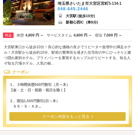
埼玉県さいたま市大宮区宮町5-134-1
048-645-2446
大宮駅 (徒歩10分)
新都心西IC
(車8分)
休憩
4,800 円 ～
サービスタイム
4,800 円 ～
宿泊
7,000 円 ～
料金
大宮駅東口から徒歩10分！良心的な価格の良さでリピーター急増中の満足ホテ
ル！大宮駅から徒歩約10分、駅前の繁華街を過ぎた住宅街の中にひっそりと建
つ隠れ家的ホテル。プライバシーを重視するカップルがリピートする、知る人
ぞ知る穴場ホテル。人気の秘...
クーポン
１、３時間休憩500円割引（月～木）
【金・土・日・祝前・祝日を除く】
２、宿泊1,500円割引(日～木）
ＳＳ・Ｓ・Ａタ...
クーポン内容をもっと見る