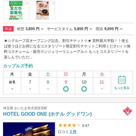
休憩
3,800 円 ～
サービスタイム
5,800 円 ～
宿泊
9,000 円 ～
料金
★☆グループ店オープニング記念、割引チケット☆★ 室料最大半額！！使え
ば使うほどお得になるコスタリゾート限定割引チケットご利用ください♪ ☆無
料コスチューム・販売ランジェリーリニューアル☆ もっとコスタリゾートを
楽しんでいただ...
カップルズ予約
木
金
土
日
月
火
6
7
8
9
10
11
8/
-
-
-
-
もっと見る
埼玉県 さいたま市大宮区宮町
HOTEL GOOD ONE (ホテル グッドワン)
5つ星のうち4
4.47
口コミ
2 件