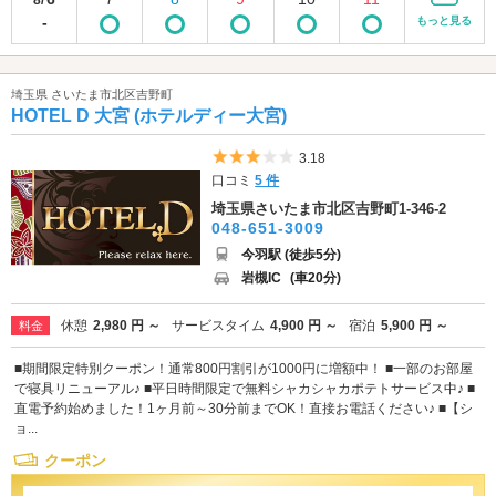
8/
-
もっと見る
埼玉県 さいたま市北区吉野町
HOTEL D 大宮 (ホテルディー大宮)
5つ星のうち3
3.18
口コミ
5 件
埼玉県さいたま市北区吉野町1-346-2
048-651-3009
今羽駅 (徒歩5分)
岩槻IC
(車20分)
休憩
2,980 円 ～
サービスタイム
4,900 円 ～
宿泊
5,900 円 ～
料金
■期間限定特別クーポン！通常800円割引が1000円に増額中！ ■一部のお部屋
で寝具リニューアル♪ ■平日時間限定で無料シャカシャカポテトサービス中♪ ■
直電予約始めました！1ヶ月前～30分前までOK！直接お電話ください♪ ■【シ
ョ...
クーポン