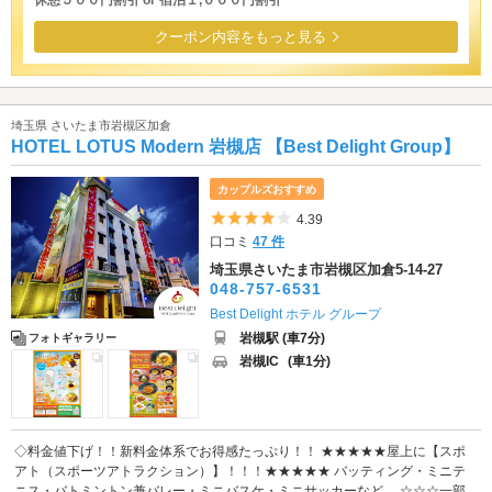
休憩５００円割引 or 宿泊１,０００円割引
クーポン内容をもっと見る
埼玉県 さいたま市岩槻区加倉
HOTEL LOTUS Modern 岩槻店 【Best Delight Group】
カップルズおすすめ
5つ星のうち4
4.39
口コミ
47 件
埼玉県さいたま市岩槻区加倉5-14-27
048-757-6531
Best Delight ホテル グループ
岩槻駅 (車7分)
フォトギャラリー
岩槻IC
(車1分)
◇料金値下げ！！新料金体系でお得感たっぷり！！ ★★★★★屋上に【スポ
アト（スポーツアトラクション）】！！！★★★★★ バッティング・ミニテ
ニス・バトミントン兼バレー・ミニバスケ・ミニサッカーなど。 ☆☆☆一部