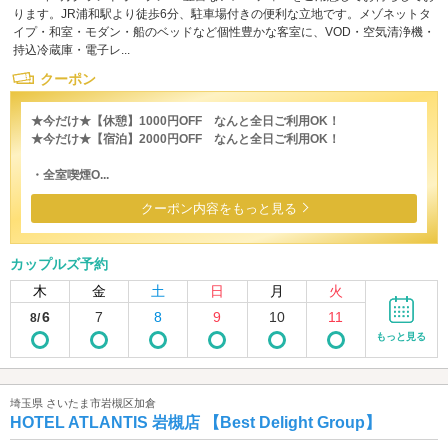
ります。JR浦和駅より徒歩6分、駐車場付きの便利な立地です。メゾネットタ
イプ・和室・モダン・船のベッドなど個性豊かな客室に、VOD・空気清浄機・
持込冷蔵庫・電子レ...
クーポン
★今だけ★【休憩】1000円OFF なんと全日ご利用OK！
★今だけ★【宿泊】2000円OFF なんと全日ご利用OK！
・全室喫煙O...
クーポン内容をもっと見る
カップルズ予約
木
金
土
日
月
火
6
7
8
9
10
11
8/
もっと見る
埼玉県 さいたま市岩槻区加倉
HOTEL ATLANTIS 岩槻店 【Best Delight Group】