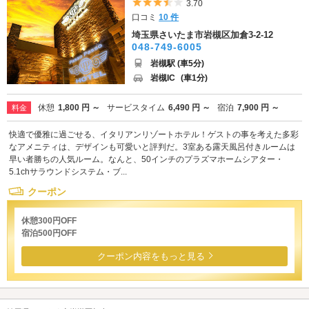
5つ星のうち3.5
3.70
口コミ
10 件
埼玉県さいたま市岩槻区加倉3-2-12
048-749-6005
岩槻駅 (車5分)
岩槻IC
(車1分)
休憩
1,800 円 ～
サービスタイム
6,490 円 ～
宿泊
7,900 円 ～
料金
快適で優雅に過ごせる、イタリアンリゾートホテル！ゲストの事を考えた多彩
なアメニティは、デザインも可愛いと評判だ。3室ある露天風呂付きルームは
早い者勝ちの人気ルーム。なんと、50インチのプラズマホームシアター・
5.1chサラウンドシステム・ブ...
クーポン
休憩300円OFF
宿泊500円OFF
クーポン内容をもっと見る