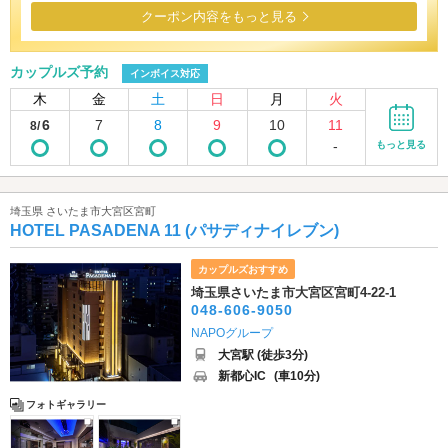
クーポン内容をもっと見る
カップルズ予約
インボイス対応
木
金
土
日
月
火
6
7
8
9
10
11
8/
-
もっと見る
埼玉県 さいたま市大宮区宮町
HOTEL PASADENA 11 (パサディナイレブン)
カップルズおすすめ
埼玉県さいたま市大宮区宮町4-22-1
048-606-9050
NAPOグループ
大宮駅 (徒歩3分)
新都心IC
(車10分)
フォトギャラリー