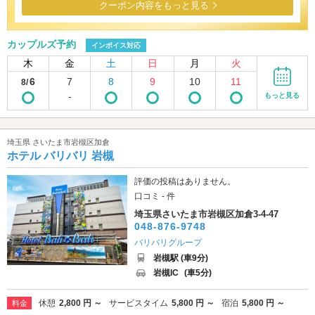
クーポン内容をもっと見る
カップルズ予約
インボイス対応
木
金
土
日
月
火
6
7
8
9
10
11
8/
-
もっと見る
埼玉県 さいたま市岩槻区加倉
ホテル バリバリ 岩槻
評価の投稿はありません。
口コミ - 件
埼玉県さいたま市岩槻区加倉3-4-47
048-876-9748
バリバリグループ
岩槻駅 (車9分)
岩槻IC
(車5分)
休憩
2,800 円 ～
サービスタイム
5,800 円 ～
宿泊
5,800 円 ～
料金