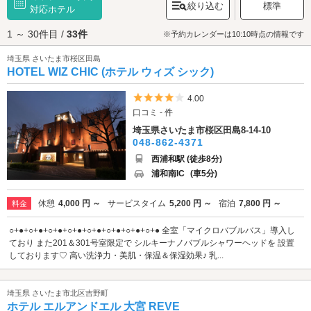
絞り込む
標準
け継いだ多くのうなぎ店がその腕を競い合っています。その他、甘くて柔
対応ホテル
らかい「岩槻ねぎ」をふんだんに使った「岩槻ねぎの焼きそば」は埼玉B級
1 ～ 30件目 /
33件
ご当地グルメで、準優勝に輝くほどの人気っぷり。機会があればぜひご賞
※予約カレンダーは10:10時点の情報です
味ください。また、さいたまエリアには魅力的な観光スポットもたくさん
埼玉県 さいたま市桜区田島
あります。浦和レッズのホームスタジアムの「
埼玉スタジアム2002
」、
HOTEL WIZ CHIC (ホテル ウィズ シック)
37,000人もの収容人数を持つ「
さいたまスーパーアリーナ
」、桜の名所
「
大宮公園
」などは、県外からも沢山の人が集まります。さらに、狛犬で
はなく狛うさぎが出迎えてくれる「
調神社
」や、1億もの星を投影する最新
5つ星のうち4
4.00
のプラネタリウム「
さいたま市宇宙劇場
」などはカップルにもってこいの
口コミ - 件
スポットです。さいたまエリアで楽しんだあとはラブホテルでひと休みし
埼玉県さいたま市桜区田島8-14-10
ましょう。このエリアには約40軒もの素敵なラブホテルがあります。カッ
048-862-4371
プルズ予約のできるホテルもあるのでさっそくチェックしてみてはいかが
でしょうか？
西浦和駅 (徒歩8分)
浦和南IC
(車5分)
休憩
4,000 円 ～
サービスタイム
5,200 円 ～
宿泊
7,800 円 ～
料金
○+●+○+●+○+●+○+●+○+●+○+●+○+●+○+● 全室「マイクロバブルバス」導入し
ており また201＆301号室限定で シルキーナノバブルシャワーヘッドを 設置
しております♡ 高い洗浄力・美肌・保温＆保湿効果♪ 乳...
埼玉県 さいたま市北区吉野町
ホテル エルアンドエル 大宮 REVE