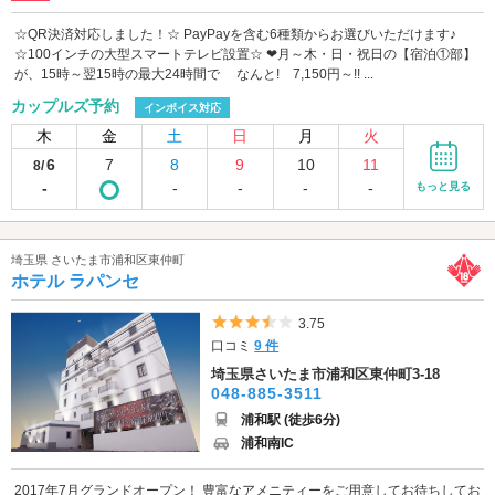
☆QR決済対応しました！☆ PayPayを含む6種類からお選びいただけます♪
☆100インチの大型スマートテレビ設置☆ ❤月～木・日・祝日の【宿泊①部】
が、15時～翌15時の最大24時間で なんと! 7,150円～!! ...
カップルズ予約
インボイス対応
木
金
土
日
月
火
6
7
8
9
10
11
8/
-
-
-
-
-
もっと見る
埼玉県 さいたま市浦和区東仲町
ホテル ラパンセ
5つ星のうち3.5
3.75
口コミ
9 件
埼玉県さいたま市浦和区東仲町3-18
048-885-3511
浦和駅 (徒歩6分)
浦和南IC
2017年7月グランドオープン！ 豊富なアメニティーをご用意してお待ちしてお