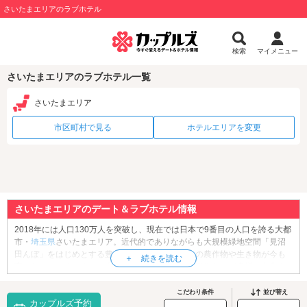
さいたまエリアのラブホテル
検索
マイメニュー
さいたまエリアのラブホテル一覧
さいたまエリア
市区町村で見る
ホテルエリアを変更
さいたまエリアのデート＆ラブホテル情報
2018年には人口130万人を突破し、現在では日本で9番目の人口を誇る大都
市・
埼玉県
さいたまエリア。近代的でありながらも大規模緑地空間「見沼
田んぼ」をはじめとする豊かな自然が残り、多くの農作物や生き物が今も
育まれています。また、大宮の盆栽や、岩槻の人形作りなど多様な文化や
伝統が継承されているのもこのエリアの魅力。そして、ご当地グルメとし
ては、浦和のうなぎが有名です。江戸時代、浦和周辺で収穫されたうなぎ
こだわり条件
並び替え
カップルズ予約
は中山道を行き交う人々の食を支えたといわれ、現在でも伝統と技術を受