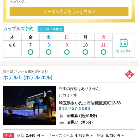
※フレッ...
クーポン内容をもっと見る
カップルズ予約
インボイス対応
木
金
土
日
月
火
6
7
8
9
10
11
8/
-
もっと見る
埼玉県 さいたま市岩槻区原町
ホテル L (ホテル エル)
評価の投稿はありません。
口コミ - 件
埼玉県さいたま市岩槻区原町12-53
048-757-8588
岩槻駅 (徒歩15分)
岩槻IC
(車5分)
休憩
2,440 円 ～
サービスタイム
4,790 円 ～
宿泊
5,730 円 ～
料金