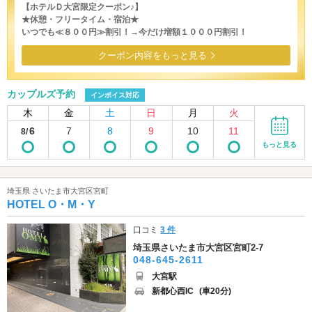
【ホテルＤ大宮限定クーポン♪】
★休憩・フリータイム・宿泊★
いつでも≪８００円≫割引！→今だけ増額１０００円割引！
クーポン内容をもっと見る
カップルズ予約
インボイス対応
木
金
土
日
月
火
6
7
8
9
10
11
8/
もっと見る
埼玉県 さいたま市大宮区宮町
HOTEL O・M・Y
口コミ
3 件
埼玉県さいたま市大宮区宮町2-7
048-645-2611
大宮駅
新都心西IC
(車20分)