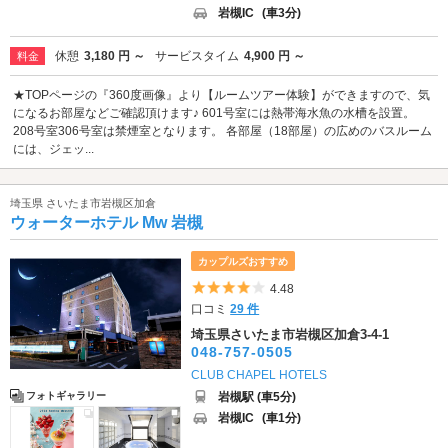
岩槻IC
(車3分)
休憩
3,180 円 ～
サービスタイム
4,900 円 ～
料金
★TOPページの『360度画像』より【ルームツアー体験】ができますので、気
になるお部屋などご確認頂けます♪ 601号室には熱帯海水魚の水槽を設置。
208号室306号室は禁煙室となります。 各部屋（18部屋）の広めのバスルーム
には、ジェッ...
埼玉県 さいたま市岩槻区加倉
ウォーターホテル Mw 岩槻
カップルズおすすめ
5つ星のうち4
4.48
口コミ
29 件
埼玉県さいたま市岩槻区加倉3-4-1
048-757-0505
CLUB CHAPEL HOTELS
岩槻駅 (車5分)
フォトギャラリー
岩槻IC
(車1分)