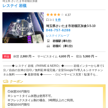
埼玉県 さいたま市岩槻区加倉
レステイ 岩槻
5つ星のうち4
4.37
口コミ
9 件
埼玉県さいたま市岩槻区加倉3-5-10
048-757-6288
レステイグループ
岩槻駅 (車5分)
岩槻IC
(車1分)
休憩
2,980 円 ～
サービスタイム
4,600 円 ～
宿泊
5,980 円 ～
料金
―――◆ レステイ 岩槻（PARME & NERO）◆――― 岩槻インターから車で1
分／自由の女神が目印／無料駐車場完備／全室GoogleTV導入＆シネマチャン
ネル無料 ―――◆ 最新情報 ◆――― ・ロビーサービス充実！駄菓子も...
クーポン
①休憩300円割引
※ショートタイム休憩は使用不可。
※フレックスタイム制の場合、3時間以上のご利用。
②宿泊500円割引