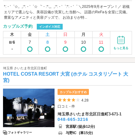
*:・’゜☆。,:*:・’゜☆゜’・:*:,。,:*:・’゜:*:・’゜ ＼2025年9月オープン！／ 岩槻
エリアで選ぶなら、美容設備が充実した当館へ。 話題のReFaを全室に完備。
豊富なアメニティと美容グッズで、 お泊まりが特...
カップルズ予約
インボイス対応
木
金
土
日
月
火
6
7
8
9
10
11
8/
-
もっと見る
埼玉県 さいたま市北区日進町
HOTEL COSTA RESORT 大宮 (ホテル コスタリゾート 大
宮)
カップルズおすすめ
5つ星のうち4
4.28
口コミ - 件
埼玉県さいたま市北区日進町3-671-1
048-665-3216
宮原駅 (徒歩12分)
与野IC
(車15分)
フォトギャラリー