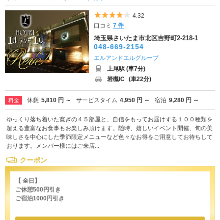
5つ星のうち4
4.32
口コミ
7 件
埼玉県さいたま市北区吉野町2-218-1
048-669-2154
エルアンドエルグループ
上尾駅 (車7分)
岩槻IC
(車22分)
休憩
5,810 円 ～
サービスタイム
4,950 円 ～
宿泊
9,280 円 ～
料金
ゆっくり落ち着いた寛ぎの４５部屋と、自信をもってお届けする１００種類を
超える豊富なお食事もお楽しみ頂けます。随時、嬉しいイベント開催、旬の美
味しさを中心にした季節限定メニューなど色々なお得をご用意してお待ちして
おります。メンバー様にはご来店...
クーポン
【 全日】
ご休憩500円引き
ご宿泊1000円引き