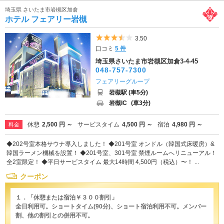
埼玉県 さいたま市岩槻区加倉
ホテル フェアリー岩槻
5つ星のうち3.5
3.50
口コミ
5 件
埼玉県さいたま市岩槻区加倉3-4-45
048-757-7300
フェアリーグループ
岩槻駅 (車5分)
岩槻IC
(車3分)
休憩
2,500 円 ～
サービスタイム
4,500 円 ～
宿泊
4,980 円 ～
料金
◆202号室本格サウナ導入しました！ ◆201号室 オンドル（韓国式床暖房）&
韓国ラーメン機械を設置！ ◆201号室、301号室 禁煙ルームへリニューアル！
全2室限定！ ◆平日サービスタイム 最大14時間 4,500円（税込）〜！ ...
クーポン
１．「休憩または宿泊￥３００割引」
全日利用可。ショートタイム(90分)、ショート宿泊利用不可。メンバー
割、他の割引との併用不可。