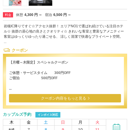
休憩
4,300 円 ～
宿泊
6,500 円 ～
料金
岩槻IC降りてすぐ☆アクセス抜群！ エリアNO1で選ばれ続けている注目ホテ
ル☆ 抜群の居心地の良さとクオリティ☆ きれいな客室と豊富なアメニティー
客室はゆっくりゆったり過ごせる、 涼しく清潔で快適なプライベート空間。
...
クーポン
【月曜～木限定】スペシャルクーポン
ご休憩・サービスタイム 300円OFF
ご宿泊 500円OFF
...
クーポン内容をもっと見る
カップルズ予約
インボイス対応
木
金
土
日
月
火
6
7
8
9
10
11