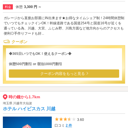
休憩
3,300 円 ～
料金
ガレージから直接お部屋にIN出来ます★お得なタイムシェア制！24時間休憩制
でいつでもチェックインOK！幹線道路である国道254号と国道16号が近くを
通っている為、川越、大宮、ふじみ野、川島方面など他方向からのアクセスも
便利◎手作りフードも好...
クーポン
◆365日いつでもOK！使えるクーポン◆
休憩500円割引 or 宿泊1000円割引
クーポン内容をもっと見る
時の鐘から1.7km
埼玉県 川越市大仙波
ホテル ハイビスカス 川越
5つ星のうち3.5
3.60
口コミ
2 件