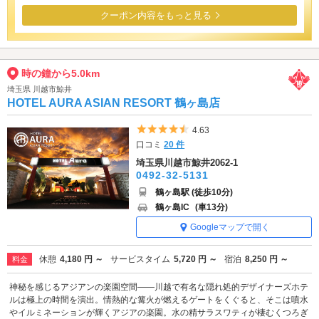
クーポン内容をもっと見る
時の鐘から5.0km
埼玉県 川越市鯨井
HOTEL AURA ASIAN RESORT 鶴ヶ島店
5つ星のうち4.5
4.63
口コミ
20 件
埼玉県川越市鯨井2062-1
0492-32-5131
鶴ヶ島駅 (徒歩10分)
鶴ヶ島IC
(車13分)
Googleマップで開く
休憩
4,180 円 ～
サービスタイム
5,720 円 ～
宿泊
8,250 円 ～
料金
神秘を感じるアジアンの楽園空間――川越で有名な隠れ処的デザイナーズホテ
ルは極上の時間を演出。情熱的な篝火が燃えるゲートをくぐると、そこは噴水
やイルミネーションが輝くアジアの楽園。水の精サラスワティが棲むくつろぎ