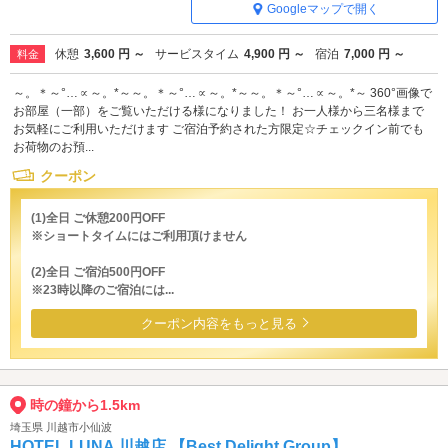
Googleマップで開く
休憩
3,600 円 ～
サービスタイム
4,900 円 ～
宿泊
7,000 円 ～
料金
～。＊～°…∝～。*～～。＊～°…∝～。*～～。＊～°…∝～。*～ 360°画像で
お部屋（一部）をご覧いただける様になりました！ お一人様から三名様まで
お気軽にご利用いただけます ご宿泊予約された方限定☆チェックイン前でも
お荷物のお預...
クーポン
(1)全日 ご休憩200円OFF
※ショートタイムにはご利用頂けません
(2)全日 ご宿泊500円OFF
※23時以降のご宿泊には...
クーポン内容をもっと見る
時の鐘から1.5km
埼玉県 川越市小仙波
HOTEL LUNA 川越店 【Best Delight Group】