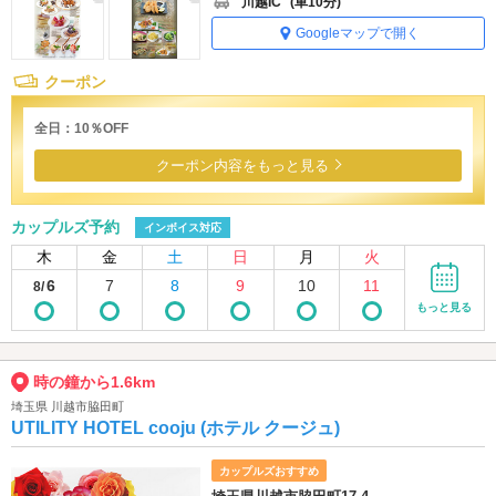
川越IC
(車10分)
Googleマップで開く
クーポン
全日：10％OFF
クーポン内容をもっと見る
カップルズ予約
インボイス対応
木
金
土
日
月
火
6
7
8
9
10
11
8/
もっと見る
時の鐘から1.6km
埼玉県 川越市脇田町
UTILITY HOTEL cooju (ホテル クージュ)
カップルズおすすめ