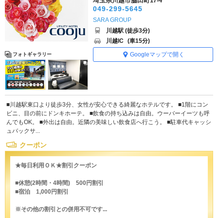
埼玉県川越市脇田町17-4
049-299-5645
SARA GROUP
川越駅 (徒歩3分)
川越IC
(車15分)
Googleマップで開く
フォトギャラリー
■川越駅東口より徒歩3分、女性が安心できる綺麗なホテルです。 ■1階にコン
ビニ、目の前にドンキホーテ。 ■飲食の持ち込みは自由。ウーバーイーツも呼
んでもOK。 ■外出は自由。近隣の美味しい飲食店へ行こう。 ■駐車代キャッシ
ュバックサ...
クーポン
★毎日利用ＯＫ★割引クーポン
■休憩(2時間・4時間) 500円割引
■宿泊 1,000円割引
※その他の割引との併用不可です...