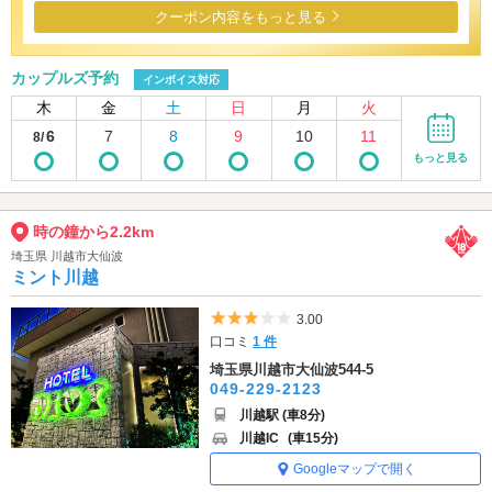
クーポン内容をもっと見る
カップルズ予約
インボイス対応
木
金
土
日
月
火
6
7
8
9
10
11
8/
もっと見る
時の鐘から2.2km
埼玉県 川越市大仙波
ミント川越
5つ星のうち3
3.00
口コミ
1 件
埼玉県川越市大仙波544-5
049-229-2123
川越駅 (車8分)
川越IC
(車15分)
Googleマップで開く