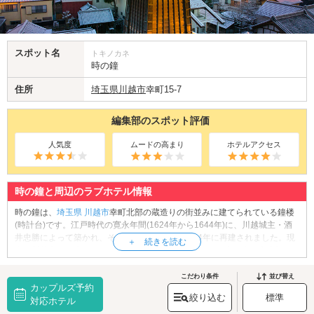
スポット名
トキノカネ
時の鐘
住所
埼玉県
川越市
幸町15-7
編集部のスポット評価
人気度
ムードの高まり
ホテルアクセス
時の鐘と周辺のラブホテル情報
時の鐘は、
埼玉県
川越市
幸町北部の蔵造りの街並みに建てられている鐘楼
(時計台)です。江戸時代の寛永年間(1624年から1644年)に、川越城主・酒
井忠勝によって築かれ、その後、明治時代の1894年に再建されました。現
在は川越市を代表するシンボルマークとして親しまれ、市の有形文化財に
指定されています。3層構造の塔で、高さは約16m。1日4回、川越城下に時
を知らせるその鐘の音は、それぞれの時間帯の空の色や風景に寄り添っ
こだわり条件
並び替え
カップルズ予約
て、「小江戸川越」の情緒を感じさせてくれます。また、塔をくぐった先
絞り込む
標準
は、病気平癒、特に眼病に対してご利益があるとされている「薬師神社」
対応ホテル
の境内になっています。こちらにもぜひお参りください。