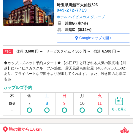
埼玉県川越市大仙波326
049-272-7719
ホテル ハイビスカス グループ
川越駅 (車7分)
川越IC
(車12分)
Googleマップで開く
休憩
3,600 円 ～
サービスタイム
4,500 円 ～
宿泊
6,500 円 ～
料金
◆カップルズネット予約スタート◆ 【小江戸】と呼ばれる人気の観光地【川
越】にハイビスカスグループが誕生。 露天風呂も四部屋（406,407,501,502）
あり、プライベートな空間をより演出してくれます。 また、続き間のお部屋
もあ...
カップルズ予約
木
金
土
日
月
火
6
7
8
9
10
11
8/
-
もっと見る
時の鐘から1.6km