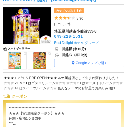
カップルズおすすめ
5つ星のうち3.5
3.90
口コミ - 件
埼玉県川越市小仙波999-8
049-226-1531
Best Delight ホテル グループ
川越駅 (車10分)
フォトギャラリー
川越IC
(車10分)
Googleマップで開く
★★★１２/１５ PRE OPEN★★★ ルナ川越店として生まれ変わりました！
☆☆☆２F＆５Fはゴスロリルーム☆☆☆ ☆☆☆３Fはマーメイドルーム☆☆☆
☆☆☆４Fはスイーツルーム☆☆☆ 色んなテーマのお部屋でお楽しみ頂け...
クーポン
*********************************
★★★【WEB限定クーポン】★★★
休憩・宿泊1０％OFF
***...