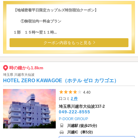
【地域密着平日限定カップルズ特別宿泊クーポン】
①御宿泊均一料金プラン
１部 １５時〜翌１１時...
クーポン内容をもっと見る
時の鐘から1.8km
埼玉県 川越市大仙波
HOTEL ZERO KAWAGOE（ホテル ゼロ カワゴエ）
5つ星のうち4
4.40
口コミ
2 件
埼玉県川越市大仙波337-2
049-222-8555
P-DOOR GROUP
川越駅 (徒歩25分)
川越IC
(車5分)