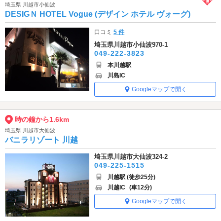
埼玉県 川越市小仙波
DESIGＮ HOTEL Vogue (デザイン ホテル ヴォーグ)
口コミ
5 件
埼玉県川越市小仙波970-1
049-222-3823
本川越駅
川島IC
Googleマップで開く
時の鐘から1.6km
埼玉県 川越市大仙波
バニラリゾート 川越
埼玉県川越市大仙波324-2
049-225-1515
川越駅 (徒歩25分)
川越IC
(車12分)
Googleマップで開く