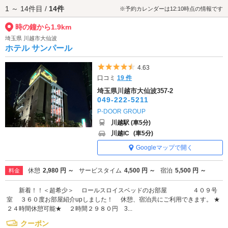
1 ～ 14件目 /
14件
時の鐘へは、
川越・仙波エリアのラブホテル
からもアクセスが便利です。
※予約カレンダーは12:10時点の情報です
時の鐘から1.9km
埼玉県 川越市大仙波
ホテル サンパール
5つ星のうち4.5
4.63
口コミ
19 件
埼玉県川越市大仙波357-2
049-222-5211
P-DOOR GROUP
川越駅 (車5分)
川越IC
(車5分)
Googleマップで開く
休憩
2,980 円 ～
サービスタイム
4,500 円 ～
宿泊
5,500 円 ～
料金
新着！！＜超希少＞ ロールスロイスベッドのお部屋 ４０９号
室 ３６０度お部屋紹介upしました！ 休憩、宿泊共にご利用できます。 ★
２４時間休憩可能★ ２時間２９８０円 3...
クーポン