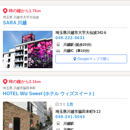
時の鐘から1.7km
埼玉県 川越市大字大仙波
SARA 川越
埼玉県川越市大字大仙波342-6
049-222-9631
川越駅 (徒歩20分)
川越IC
(車10分)
Googleマップで開く
時の鐘から2.1km
埼玉県 川越市脇田本町
HOTEL Wiz Sweet (ホテル ウィズスイート)
口コミ
3 件
埼玉県川越市脇田本町9-13
049-241-5043
川越駅
川越IC