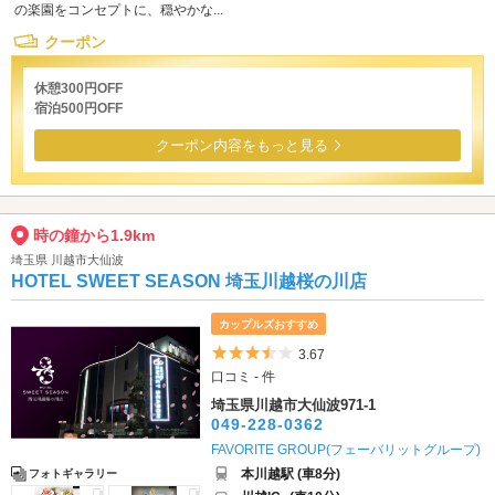
の楽園をコンセプトに、穏やかな...
クーポン
休憩300円OFF
宿泊500円OFF
クーポン内容をもっと見る
時の鐘から1.9km
埼玉県 川越市大仙波
HOTEL SWEET SEASON 埼玉川越桜の川店
カップルズおすすめ
5つ星のうち3.5
3.67
口コミ - 件
埼玉県川越市大仙波971-1
049-228-0362
FAVORITE GROUP(フェーバリットグループ)
本川越駅 (車8分)
フォトギャラリー