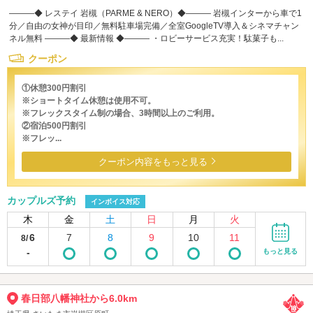
―――◆ レステイ 岩槻（PARME & NERO）◆――― 岩槻インターから車で1
分／自由の女神が目印／無料駐車場完備／全室GoogleTV導入＆シネマチャン
ネル無料 ―――◆ 最新情報 ◆――― ・ロビーサービス充実！駄菓子も...
クーポン
①休憩300円割引
※ショートタイム休憩は使用不可。
※フレックスタイム制の場合、3時間以上のご利用。
②宿泊500円割引
※フレッ...
クーポン内容をもっと見る
カップルズ予約
インボイス対応
木
金
土
日
月
火
6
7
8
9
10
11
8/
-
もっと見る
春日部八幡神社から6.0km