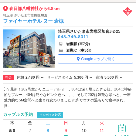
春日部八幡神社から6.8km
埼玉県 さいたま市岩槻区加倉
ファイヤーホテル ヌー 岩槻
埼玉県さいたま市岩槻区加倉3-2-25
048-749-8311
岩槻駅 (車7分)
岩槻IC
(車5分)
Googleマップで開く
休憩
2,480 円 ～
サービスタイム
5,300 円 ～
宿泊
5,500 円 ～
料金
｡゚☆:最新！202号室がリニューアル:☆゚｡ 304は深く燃えたぎる紅、204は神秘
的なブルー、404は艶やなピンク色へ、、、 そして202は妖艶な紫へと、一層
魅力的なSM空間へと生まれ変わりました☆彡 サウナの温もりで癒やされ、
拘...
カップルズ予約
インボイス対応
木
金
土
日
月
火
6
7
8
9
10
11
8/