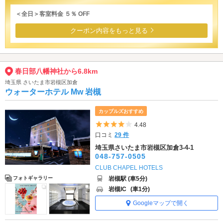
＜全日＞客室料金 ５％ OFF
クーポン内容をもっと見る
春日部八幡神社から6.8km
埼玉県 さいたま市岩槻区加倉
ウォーターホテル Mw 岩槻
カップルズおすすめ
5つ星のうち4
4.48
口コミ
29 件
埼玉県さいたま市岩槻区加倉3-4-1
048-757-0505
CLUB CHAPEL HOTELS
岩槻駅 (車5分)
フォトギャラリー
岩槻IC
(車1分)
Googleマップで開く