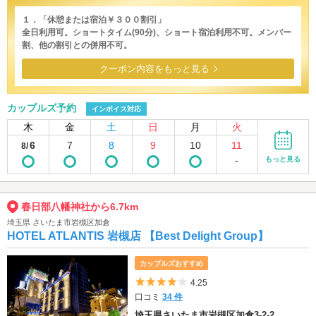
１．「休憩または宿泊￥３００割引」
全日利用可。ショートタイム(90分)、ショート宿泊利用不可。メンバー
割、他の割引との併用不可。
クーポン内容をもっと見る
カップルズ予約
インボイス対応
木
金
土
日
月
火
6
7
8
9
10
11
8/
-
もっと見る
春日部八幡神社から6.7km
埼玉県 さいたま市岩槻区加倉
HOTEL ATLANTIS 岩槻店 【Best Delight Group】
カップルズおすすめ
5つ星のうち4
4.25
口コミ
34 件
埼玉県さいたま市岩槻区加倉3-2-2