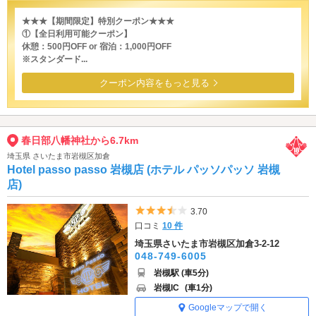
★★★【期間限定】特別クーポン★★★
①【全日利用可能クーポン】
休憩：500円OFF or 宿泊：1,000円OFF
※スタンダード...
クーポン内容をもっと見る
春日部八幡神社から6.7km
埼玉県 さいたま市岩槻区加倉
Hotel passo passo 岩槻店 (ホテル パッソパッソ 岩槻
店)
5つ星のうち3.5
3.70
口コミ
10 件
埼玉県さいたま市岩槻区加倉3-2-12
048-749-6005
岩槻駅 (車5分)
岩槻IC
(車1分)
Googleマップで開く