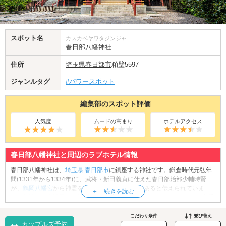
スポット名
カスカベヤワタジンジャ
春日部八幡神社
住所
埼玉県
春日部市
粕壁5597
ジャンルタグ
#パワースポット
編集部のスポット評価
人気度
ムードの高まり
ホテルアクセス
春日部八幡神社と周辺のラブホテル情報
春日部八幡神社は、
埼玉県
春日部市
に鎮座する神社です。鎌倉時代元弘年
間(1331年から1334年)に、武将・新田義貞に仕えた春日部治部少輔時賢
が、
鶴岡八幡宮
から神霊を勧請したことが起源であると伝えられていま
す。祭神は、応神天皇、神功皇后、武内宿禰命(たけのうちのすくね)、豊受
姫命(とようけひめのみこと)の4柱。安産、長寿、家内安全、必勝などのご
利益があると言われています。また、境内にそびえる大きな銀杏の木に
こだわり条件
並び替え
カップルズ予約
は、「鶴岡八幡宮の御神木の一枝が飛び来たり、一夜のうちに繁茂した」