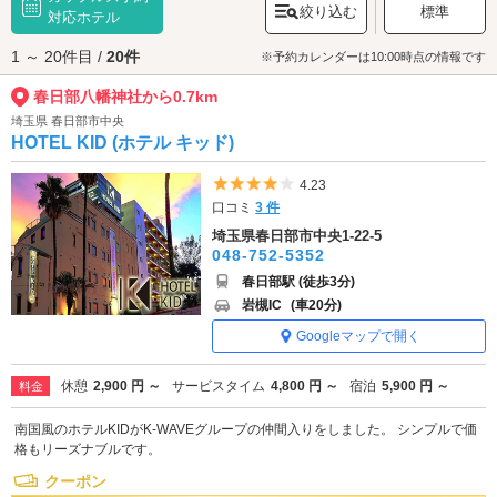
絞り込む
標準
という伝説が残されています。ご参拝の記念に御朱印もどうぞ。
対応ホテル
春日部八幡神社へは、
春日部・蓮田エリアのラブホテル
からもアクセスが
1 ～ 20件目 /
20件
便利です。
※予約カレンダーは10:00時点の情報です
春日部八幡神社から0.7km
埼玉県 春日部市中央
HOTEL KID (ホテル キッド)
5つ星のうち4
4.23
口コミ
3 件
埼玉県春日部市中央1-22-5
048-752-5352
春日部駅 (徒歩3分)
岩槻IC
(車20分)
Googleマップで開く
休憩
2,900 円 ～
サービスタイム
4,800 円 ～
宿泊
5,900 円 ～
料金
南国風のホテルKIDがK-WAVEグループの仲間入りをしました。 シンプルで価
格もリーズナブルです。
クーポン