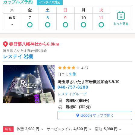
カップルズ予約
インボイス対応
木
金
土
日
月
火
6
7
8
9
10
11
8/
-
もっと見る
春日部八幡神社から6.8km
埼玉県 さいたま市岩槻区加倉
レステイ 岩槻
5つ星のうち4
4.37
口コミ
9 件
埼玉県さいたま市岩槻区加倉3-5-10
048-757-6288
レステイグループ
岩槻駅 (車5分)
岩槻IC
(車1分)
Googleマップで開く
休憩
2,980 円 ～
サービスタイム
4,600 円 ～
宿泊
5,980 円 ～
料金