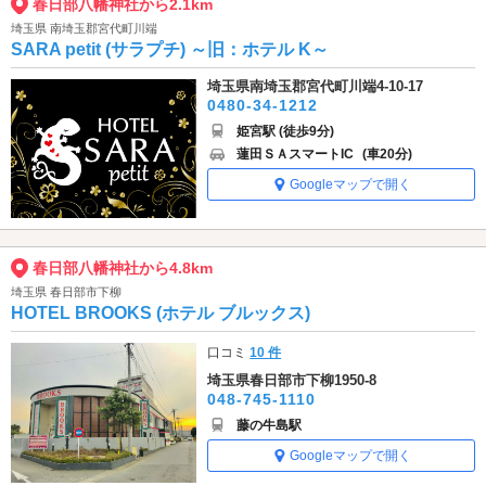
春日部八幡神社から2.1km
埼玉県 南埼玉郡宮代町川端
SARA petit (サラプチ) ～旧：ホテル K～
埼玉県南埼玉郡宮代町川端4-10-17
0480-34-1212
姫宮駅 (徒歩9分)
蓮田ＳＡスマートIC
(車20分)
Googleマップで開く
春日部八幡神社から4.8km
埼玉県 春日部市下柳
HOTEL BROOKS (ホテル ブルックス)
口コミ
10 件
埼玉県春日部市下柳1950-8
048-745-1110
藤の牛島駅
Googleマップで開く