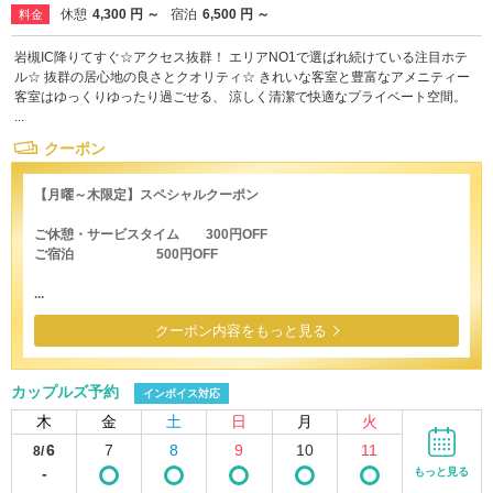
休憩
4,300 円 ～
宿泊
6,500 円 ～
料金
岩槻IC降りてすぐ☆アクセス抜群！ エリアNO1で選ばれ続けている注目ホテ
ル☆ 抜群の居心地の良さとクオリティ☆ きれいな客室と豊富なアメニティー
客室はゆっくりゆったり過ごせる、 涼しく清潔で快適なプライベート空間。
...
クーポン
【月曜～木限定】スペシャルクーポン
ご休憩・サービスタイム 300円OFF
ご宿泊 500円OFF
...
クーポン内容をもっと見る
カップルズ予約
インボイス対応
木
金
土
日
月
火
6
7
8
9
10
11
8/
-
もっと見る