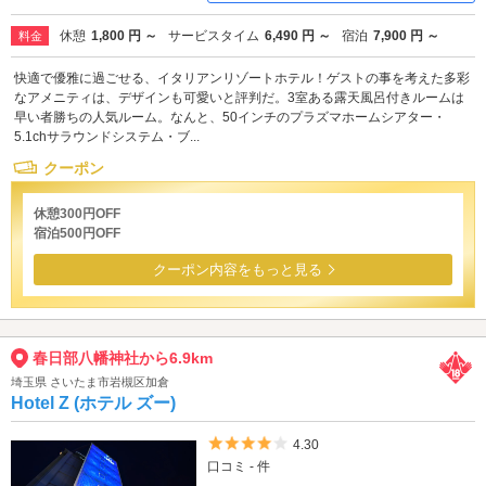
休憩
1,800 円 ～
サービスタイム
6,490 円 ～
宿泊
7,900 円 ～
料金
快適で優雅に過ごせる、イタリアンリゾートホテル！ゲストの事を考えた多彩
なアメニティは、デザインも可愛いと評判だ。3室ある露天風呂付きルームは
早い者勝ちの人気ルーム。なんと、50インチのプラズマホームシアター・
5.1chサラウンドシステム・ブ...
クーポン
休憩300円OFF
宿泊500円OFF
クーポン内容をもっと見る
春日部八幡神社から6.9km
埼玉県 さいたま市岩槻区加倉
Hotel Z (ホテル ズー)
5つ星のうち4
4.30
口コミ - 件