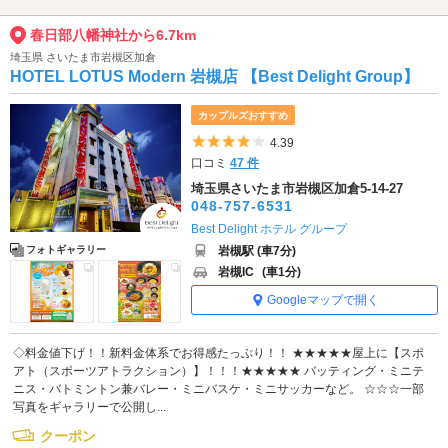
春日部八幡神社から6.7km
埼玉県 さいたま市岩槻区加倉
HOTEL LOTUS Modern 岩槻店 【Best Delight Group】
カップルズおすすめ
5つ星のうち4
4.39
口コミ
47 件
埼玉県さいたま市岩槻区加倉5-14-27
048-757-6531
Best Delight ホテル グループ
岩槻駅 (車7分)
フォトギャラリー
岩槻IC
(車1分)
Googleマップで開く
◇料金値下げ！！新料金体系でお得感たっぷり！！ ★★★★★屋上に【スポ
アト（スポーツアトラクション）】！！！★★★★★ バッティング・ミニテ
ニス・バトミントン兼バレー・ミニバスケ・ミニサッカーなど。 ☆☆☆一部
写真をギャラリーで公開し...
クーポン