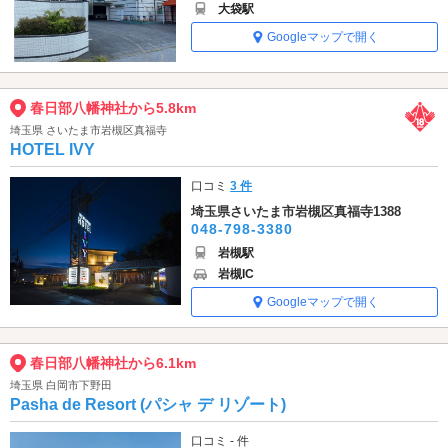
大袋駅
Googleマップで開く
春日部八幡神社から5.8km
埼玉県 さいたま市岩槻区真福寺
HOTEL IVY
口コミ
3 件
埼玉県さいたま市岩槻区真福寺1388
048-798-3380
岩槻駅
岩槻IC
Googleマップで開く
春日部八幡神社から6.1km
埼玉県 白岡市下野田
Pasha de Resort (パシャ デ リゾート)
口コミ - 件