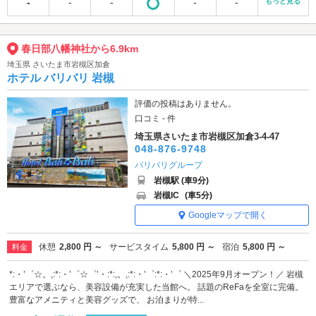
-
-
-
-
-
もっと見る
春日部八幡神社から6.9km
埼玉県 さいたま市岩槻区加倉
ホテル バリバリ 岩槻
評価の投稿はありません。
口コミ - 件
埼玉県さいたま市岩槻区加倉3-4-47
048-876-9748
バリバリグループ
岩槻駅 (車9分)
岩槻IC
(車5分)
Googleマップで開く
休憩
2,800 円 ～
サービスタイム
5,800 円 ～
宿泊
5,800 円 ～
料金
*:・’゜☆。,:*:・’゜☆゜’・:*:,。,:*:・’゜:*:・’゜ ＼2025年9月オープン！／ 岩槻
エリアで選ぶなら、美容設備が充実した当館へ。 話題のReFaを全室に完備。
豊富なアメニティと美容グッズで、 お泊まりが特...