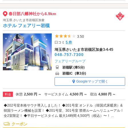
春日部八幡神社から6.9km
埼玉県 さいたま市岩槻区加倉
ホテル フェアリー岩槻
5つ星のうち3.5
3.50
口コミ
5 件
埼玉県さいたま市岩槻区加倉3-4-45
048-757-7300
フェアリーグループ
岩槻駅 (車5分)
岩槻IC
(車3分)
Googleマップで開く
休憩
2,500 円 ～
サービスタイム
4,500 円 ～
宿泊
4,980 円 ～
料金
◆202号室本格サウナ導入しました！ ◆201号室 オンドル（韓国式床暖房）&
韓国ラーメン機械を設置！ ◆201号室、301号室 禁煙ルームへリニューアル！
全2室限定！ ◆平日サービスタイム 最大14時間 4,500円（税込）〜！ ...
クーポン