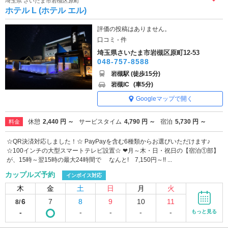
埼玉県 さいたま市岩槻区原町
ホテル L (ホテル エル)
評価の投稿はありません。
口コミ - 件
埼玉県さいたま市岩槻区原町12-53
048-757-8588
岩槻駅 (徒歩15分)
岩槻IC
(車5分)
Googleマップで開く
休憩
2,440 円 ～
サービスタイム
4,790 円 ～
宿泊
5,730 円 ～
料金
☆QR決済対応しました！☆ PayPayを含む6種類からお選びいただけます♪
☆100インチの大型スマートテレビ設置☆ ❤月～木・日・祝日の【宿泊①部】
が、15時～翌15時の最大24時間で なんと! 7,150円～!! ...
カップルズ予約
インボイス対応
木
金
土
日
月
火
6
7
8
9
10
11
8/
-
-
-
-
-
もっと見る