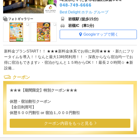
048-749-6666
Best Delight ホテル グループ
岩槻駅 (徒歩15分)
フォトギャラリー
岩槻IC
(車1分)
Googleマップで開く
新料金プランSTART！！ ★★★新料金体系でお得に利用★★★ ・新たにフリ
ータイムを導入！！なんと最大13時間利用！！ ・深夜からなら宿泊均一でお
得に宿泊もできます♪ ・宿泊がなんと１５時からOK！！最長２０時間☆ ★新
設備...
クーポン
★★★【期間限定】特別クーポン★★★
休憩・宿泊割引クーポン
【全日利用可】
休憩５００円割引 or 宿泊１,０００円割引
クーポン内容をもっと見る