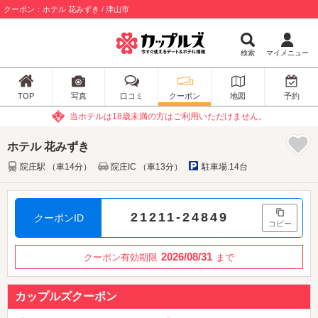
クーポン：ホテル 花みずき / 津山市
検索
マイメニュー
TOP
写真
口コミ
クーポン
地図
予約
当ホテルは18歳未満の方はご利用いただけません。
ホテル 花みずき
院庄駅 （車14分）
院庄IC （車13分）
駐車場:14台
21211-24849
クーポンID
コピー
2026/08/31
クーポン有効期限
まで
カップルズクーポン