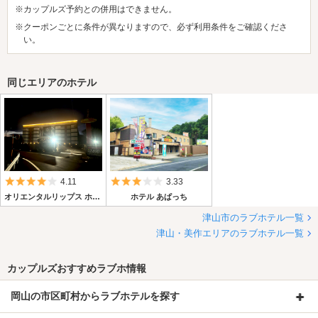
※カップルズ予約との併用はできません。
※クーポンごとに条件が異なりますので、必ず利用条件をご確認くださ
い。
同じエリアのホテル
5つ星のうち4
5つ星のうち3
4.11
3.33
オリエンタルリップス ホテル サンローラン
ホテル あぱっち
津山市のラブホテル一覧
津山・美作エリアのラブホテル一覧
カップルズおすすめラブホ情報
岡山の市区町村からラブホテルを探す