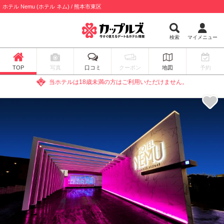
ホテル Nemu (ホテル ネム) / 熊本市東区
検索
マイメニュー
TOP
写真
口コミ
クーポン
地図
予約
当ホテルは18歳未満の方はご利用いただけません。