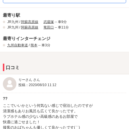
最寄り駅
JR九州 /
阿蘇高原線
武蔵塚
-- 車9分
JR九州 /
阿蘇高原線
竜田口
-- 車11分
最寄りインターチェンジ
九州自動車道
/
熊本
-- 車3分
口コミ
りーさん さん
投稿：2020/08/10 11:12
??
ここでいいかという何気ない感じで宿泊したのですが
清潔感もありお風呂も広くて良かったです。
ラブホテル感の少ない高級感のあるお部屋で
快適に過ごせました！
接客のおばちゃんも優しくて良かったです( ¨̮ )