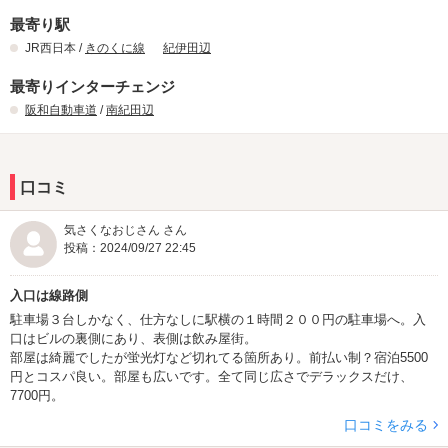
最寄り駅
JR西日本 /
きのくに線
紀伊田辺
最寄りインターチェンジ
阪和自動車道
/
南紀田辺
口コミ
気さくなおじさん さん
投稿：2024/09/27 22:45
入口は線路側
駐車場３台しかなく、仕方なしに駅横の１時間２００円の駐車場へ。入
口はビルの裏側にあり、表側は飲み屋街。
部屋は綺麗でしたが蛍光灯など切れてる箇所あり。前払い制？宿泊5500
円とコスパ良い。部屋も広いです。全て同じ広さでデラックスだけ、
7700円。
口コミをみる