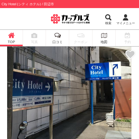
City Hotel (シティ ホテル) / 田辺市
検索
マイメニュー
TOP
写真
口コミ
クーポン
地図
予約