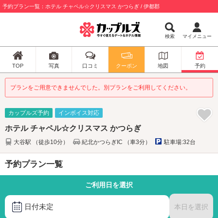
予約プラン一覧：ホテル チャペル☆クリスマス かつらぎ / 伊都郡
検索
マイメニュー
TOP
写真
口コミ
クーポン
地図
予約
プランをご用意できませんでした。別プランをご利用してください。
カップルズ予約
インボイス対応
ホテル チャペル☆クリスマス かつらぎ
大谷駅 （徒歩10分）
紀北かつらぎIC （車3分）
駐車場:32台
予約プラン一覧
ご利用日を選択
日付未定
本日を選択