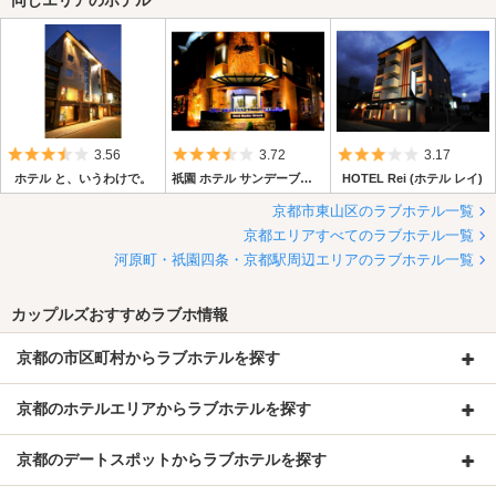
同じエリアのホテル
5つ星のうち3.5
5つ星のうち3.5
5つ星のうち3
3.56
3.72
3.17
ホテル と、いうわけで。
祇園 ホテル サンデーブランチ
HOTEL Rei (ホテル レイ)
京都市東山区のラブホテル一覧
京都エリアすべてのラブホテル一覧
河原町・祇園四条・京都駅周辺エリアのラブホテル一覧
カップルズおすすめラブホ情報
京都の市区町村からラブホテルを探す
京都のホテルエリアからラブホテルを探す
京都のデートスポットからラブホテルを探す