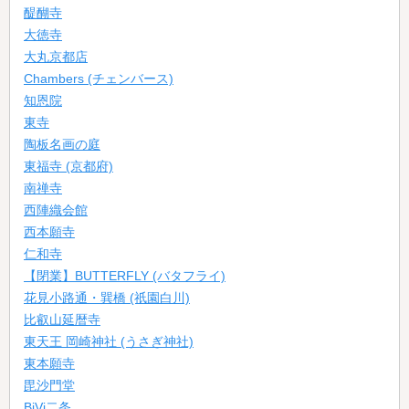
醍醐寺
大徳寺
大丸京都店
Chambers (チェンバース)
知恩院
東寺
陶板名画の庭
東福寺 (京都府)
南禅寺
西陣織会館
西本願寺
仁和寺
【閉業】BUTTERFLY (バタフライ)
花見小路通・巽橋 (祇園白川)
比叡山延暦寺
東天王 岡崎神社 (うさぎ神社)
東本願寺
毘沙門堂
BiVi二条