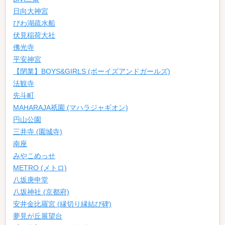
日向大神宮
びわ湖疏水船
伏見稲荷大社
佛光寺
平安神宮
【閉業】BOYS&GIRLS (ボーイズアンドガールズ)
法観寺
先斗町
MAHARAJA祇園 (マハラジャギオン)
円山公園
三井寺 (園城寺)
南座
みやこめっせ
METRO (メトロ)
八坂庚申堂
八坂神社 (京都府)
安井金比羅宮 (縁切り縁結び碑)
夢見が丘展望台