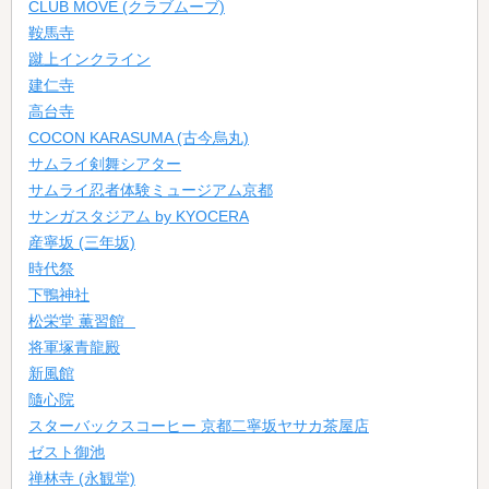
CLUB MOVE (クラブムーブ)
鞍馬寺
蹴上インクライン
建仁寺
高台寺
COCON KARASUMA (古今烏丸)
サムライ剣舞シアター
サムライ忍者体験ミュージアム京都
サンガスタジアム by KYOCERA
産寧坂 (三年坂)
時代祭
下鴨神社
松栄堂 薫習館⠀
将軍塚青龍殿
新風館
隨心院
スターバックスコーヒー 京都二寧坂ヤサカ茶屋店
ゼスト御池
禅林寺 (永観堂)