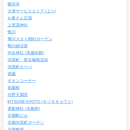
圓光寺
大津サービスエリア (上り)
お東さん広場
上賀茂神社
鴨川
鴨川スカイBBQガーデン
鴨川納涼床
河合神社 (美麗祈願)
河原町・新京極商店街
河原町オーパ
祇園
ギオンコーナー
祇園祭
北野天満宮
KITSUNE KYOTO (キツネキョウト)
貴船神社 (京都府)
京都駅ビル
京都河原町ガーデン
京都劇場