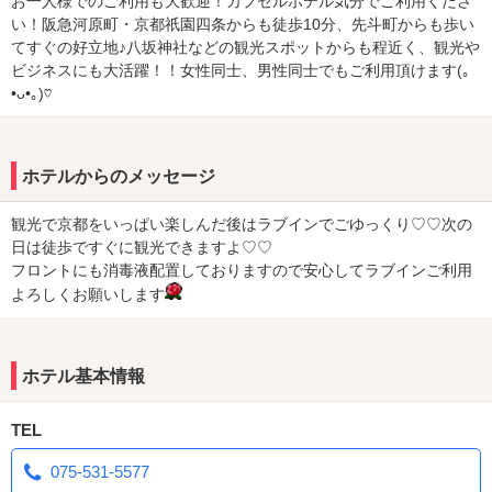
お一人様でのご利用も大歓迎！カプセルホテル気分でご利用くださ
い！阪急河原町・京都祇園四条からも徒歩10分、先斗町からも歩い
てすぐの好立地♪八坂神社などの観光スポットからも程近く、観光や
ビジネスにも大活躍！！女性同士、男性同士でもご利用頂けます(｡
•ᴗ•｡)♡
ホテルからのメッセージ
観光で京都をいっぱい楽しんだ後はラブインでごゆっくり♡♡次の
日は徒歩ですぐに観光できますよ♡♡
フロントにも消毒液配置しておりますので安心してラブインご利用
よろしくお願いします
ホテル基本情報
TEL
075-531-5577