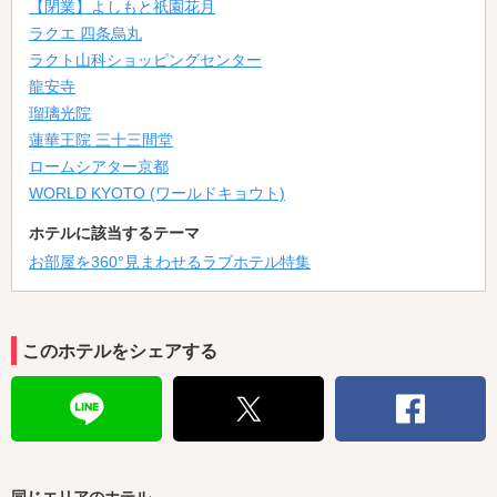
【閉業】よしもと祇園花月
ラクエ 四条烏丸
ラクト山科ショッピングセンター
龍安寺
瑠璃光院
蓮華王院 三十三間堂
ロームシアター京都
WORLD KYOTO (ワールドキョウト)
ホテルに該当するテーマ
お部屋を360°見まわせるラブホテル特集
このホテルをシェアする