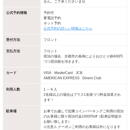
せん。ご了承くださいませ
公式予約情報
予約可
要電話予約
ネット予約
公式予約の詳しい情報はこちら
受付方法
フロント
支払方法
フロント
宿泊の場合、京都市の条例によりおひとり様400円
づつ宿泊税を頂きます。
カード
VISA
MasterCard
JCB
AMERICAN EXPRESS
Diners Club
利用人数
1 ～ 6 人
2名様以上の場合はプラス1名様づつ料金加算され
ます！
駐車場
お車でお越しで近隣コインパーキングご利用の宿泊
のお客様に限り宿泊代金1000円off（駐車証明提示
お願い致します）
⚠︎注意⚠︎ クーポンご利用のお客様以外になります