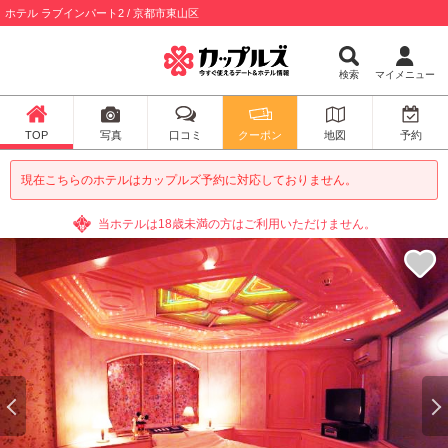
ホテル ラブインパート2 / 京都市東山区
検索
マイメニュー
TOP
写真
口コミ
クーポン
地図
予約
現在こちらのホテルはカップルズ予約に対応しておりません。
当ホテルは18歳未満の方はご利用いただけません。