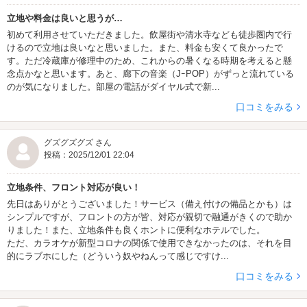
立地や料金は良いと思うが…
初めて利用させていただきました。飲屋街や清水寺なども徒歩圏内で行
けるので立地は良いなと思いました。また、料金も安くて良かったで
す。ただ冷蔵庫が修理中のため、これからの暑くなる時期を考えると懸
念点かなと思います。あと、廊下の音楽（JｰPOP）がずっと流れている
のが気になりました。部屋の電話がダイヤル式で新...
口コミをみる
グズグズグズ さん
投稿：2025/12/01 22:04
立地条件、フロント対応が良い！
先日はありがとうございました！サービス（備え付けの備品とかも）は
シンプルですが、フロントの方が皆、対応が親切で融通がきくので助か
りました！また、立地条件も良くホントに便利なホテルでした。
ただ、カラオケが新型コロナの関係で使用できなかったのは、それを目
的にラブホにした（どういう奴やねんって感じですけ...
口コミをみる