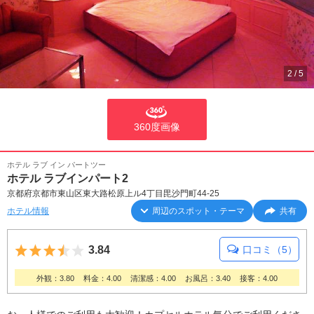
2
/
5
360度画像
ホテル ラブ イン パートツー
ホテル ラブインパート2
京都府京都市東山区東大路松原上ル4丁目毘沙門町44-25
ホテル情報
周辺のスポット・テーマ
共有
5つ星のうち3.5
3.84
口コミ（5）
外観：3.80
料金：4.00
清潔感：4.00
お風呂：3.40
接客：4.00