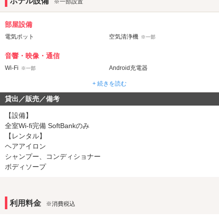
ホテル設備
※一部設置
部屋設備
電気ポット
空気清浄機
※一部
音響・映像・通信
Wi-Fi
Android充電器
※一部
iPhone充電器
+ 続きを読む
アメニティ
貸出／販売／備考
セレクトシャンプー
ヘアアイロン
【設備】
バスローブ
全室Wi-fi完備 SoftBankのみ
【レンタル】
部屋タイプ
ヘアアイロン
3名以上利用可
1名利用可
シャンプー、コンディショナー
ボディソープ
サービス
ルームサービス
女子会
利用料金
※消費税込