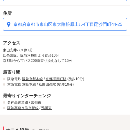
住所
京都府京都市東山区東大路松原上ル4丁目毘沙門町44-25
アクセス
東山安井バス停1分
四条京阪、阪急河原町より徒歩10分
京都駅から市バス206番乗り換えなして15分
最寄り駅
阪急電鉄
阪急京都本線
/
京都河原町駅
(徒歩10分)
京阪電鉄
京阪本線
/
祇園四条駅
(徒歩10分)
最寄りインターチェンジ
名神高速道路
/
京都東
阪神高速８号京都線
/
鴨川東