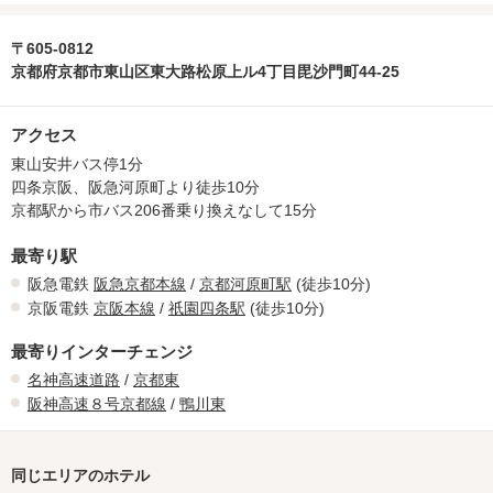
〒605-0812
京都府京都市東山区東大路松原上ル4丁目毘沙門町44-25
アクセス
東山安井バス停1分
四条京阪、阪急河原町より徒歩10分
京都駅から市バス206番乗り換えなして15分
最寄り駅
阪急電鉄
阪急京都本線
/
京都河原町駅
(徒歩10分)
京阪電鉄
京阪本線
/
祇園四条駅
(徒歩10分)
最寄りインターチェンジ
名神高速道路
/
京都東
阪神高速８号京都線
/
鴨川東
同じエリアのホテル