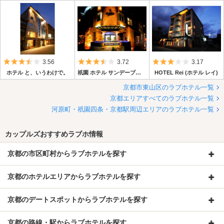
5つ星のうち3.5
5つ星のうち3.5
5つ星のうち3
3.56
3.72
3.17
ホテル と、いうわけで。
祇園 ホテル サンデーブランチ
HOTEL Rei (ホテル レイ)
京都市東山区のラブホテル一覧
京都エリアすべてのラブホテル一覧
河原町・祇園四条・京都駅周辺エリアのラブホテル一覧
カップルズおすすめラブホ情報
京都の市区町村からラブホテルを探す
京都のホテルエリアからラブホテルを探す
京都のデートスポットからラブホテルを探す
京都の路線・駅からラブホテルを探す