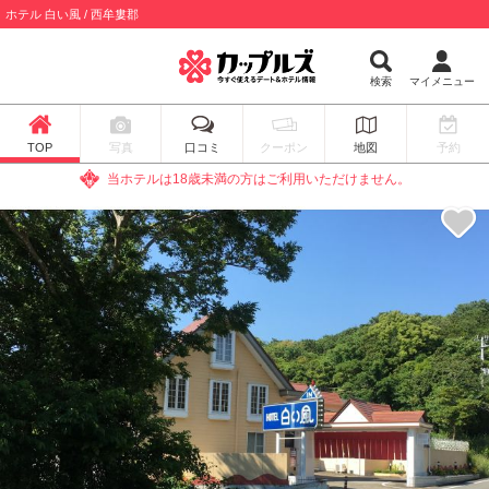
ホテル 白い風 / 西牟婁郡
検索
マイメニュー
TOP
写真
口コミ
クーポン
地図
予約
当ホテルは18歳未満の方はご利用いただけません。