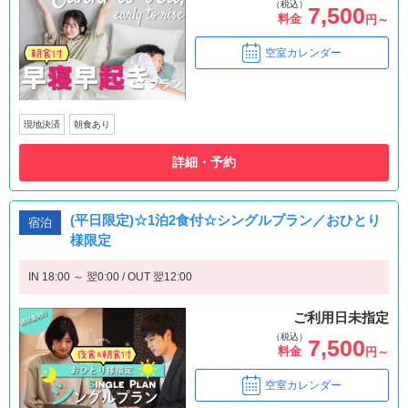
（税込）
7,500
料金
円～
空室カレンダー
現地決済
朝食あり
詳細・予約
(平日限定)☆1泊2食付☆シングルプラン／おひとり
宿泊
様限定
IN 18:00 ～ 翌0:00 / OUT 翌12:00
ご利用日未指定
（税込）
7,500
料金
円～
空室カレンダー