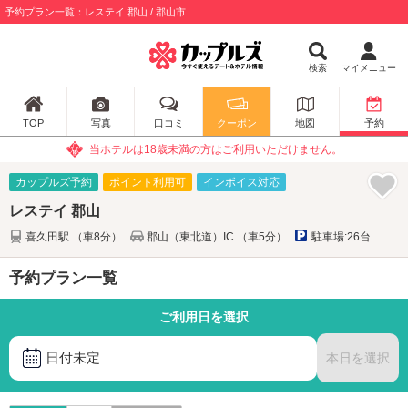
予約プラン一覧：レステイ 郡山 / 郡山市
検索
マイメニュー
TOP
写真
口コミ
クーポン
地図
予約
当ホテルは18歳未満の方はご利用いただけません。
カップルズ予約
ポイント利用可
インボイス対応
レステイ 郡山
喜久田駅 （車8分）
郡山（東北道）IC （車5分）
駐車場:26台
予約プラン一覧
ご利用日を選択
日付未定
本日を選択