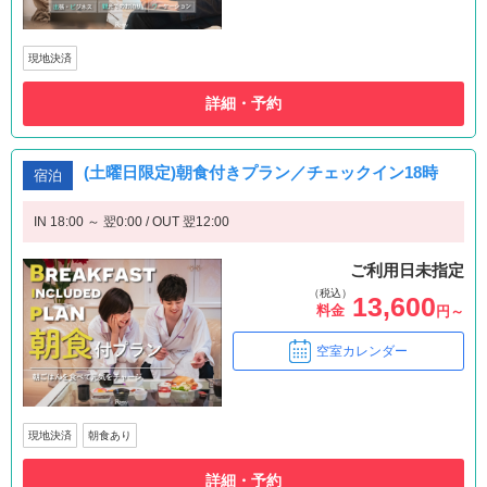
現地決済
詳細・予約
(土曜日限定)朝食付きプラン／チェックイン18時
宿泊
IN 18:00 ～ 翌0:00 / OUT 翌12:00
ご利用日未指定
（税込）
13,600
料金
円～
空室カレンダー
現地決済
朝食あり
詳細・予約