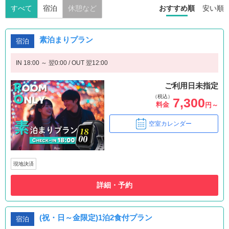
すべて
宿泊
休憩など
おすすめ順
安い順
素泊まりプラン
宿泊
IN 18:00 ～ 翌0:00 / OUT 翌12:00
ご利用日未指定
（税込）
7,300
料金
円～
空室カレンダー
現地決済
詳細・予約
(祝・日～金限定)1泊2食付プラン
宿泊