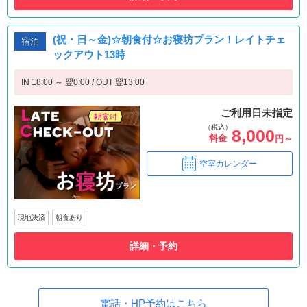
(祝・日～金)☆朝食付☆お寝坊プラン！レイトチェ
宿泊
ックアウト13時
IN 18:00 ～ 翌0:00 / OUT 翌13:00
ご利用日未指定
（税込）
8,000
料金
円～
空室カレンダー
現地決済
朝食あり
詳細・予約
電話・HP予約はこちら